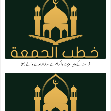
قیامت کے دن عزت واکرام سے سرفراز ہونے والے (۳)