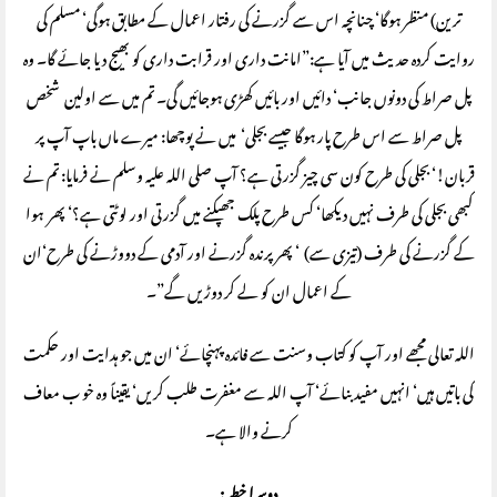
ترین) منظر ہوگا‘ چنانچہ اس سے گزرنے کی رفتار اعمال کے مطابق ہوگی‘ مسلم کی
روایت کردہ حدیث میں آیا ہے:”امانت داری اور قرابت داری کو بھیج دیا جائے گا۔ وہ
پل صراط کی دونوں جانب‘ دائیں اور بائیں کھڑی ہوجائیں گی۔ تم میں سے اولین شخص
پل صراط سے اس طرح پار ہوگا جیسے بجلی‘ میں نے پوچھا: میرے ماں باپ آپ پر
قربان!‘ بجلی کی طرح کون سی چیز گزرتی ہے؟ آپ صلی اللہ علیہ وسلم نے فرمایا: تم نے
کبھی بجلی کی طرف نہیں دیکھا‘ کس طرح پلک جھپکنے میں گزرتی اور لوٹتی ہے؟‘ پھر ہوا
کے گزرنے کی طرف (تیزی سے) ‘ پھر پرندہ گزرنے اور آدمی کے دووڑنے کی طرح‘ان
کے اعمال ان کو لے کر دوڑیں گے”۔
اللہ تعالی مجھے اور آپ کو کتاب وسنت سے فائدہ پہنچائے‘ ان میں جو ہدایت اور حکمت
کی باتیں ہیں‘ انہیں مفید بنائے‘ آپ اللہ سے مغفرت طلب کریں‘ یقیناً وہ خو ب معاف
کرنے والا ہے۔