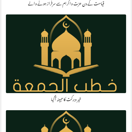
قیامت کے دن عزت واکرام سے سرفراز ہونے والے
خیر وبرکت کا مہینہ آگیا