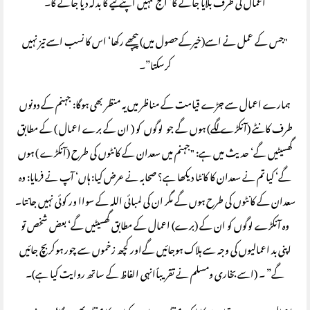
اعمال کی طرف بلایا جائے گا‘ آج تمہیں اپنے کیے کا بدلہ دیا جائے گا۔
"جس کے عمل نے اسے(خیرکےحصول میں) پیچھے رکھا‘ اس کا نسب اسے تیز نہیں
کرسکتا”۔
ہمارے اعمال سے جڑے قیامت کے مناظر میں یہ منظر بھی ہوگا: جہنم کے دونوں
طرف کانٹے (آنکڑے لگے) ہوں گے جو لوگوں کو ( ان کے برے اعمال ) کے مطابق
گھسیٹیں گے‘ حدیث میں ہے: "جہنم میں سعدان کے کانٹوں کی طرح (آنکڑے ) ہوں
گے‘ کیا تم نے سعدان کا کانٹا دیکھا ہے؟ صحابہ نے عرض کیا: ہاں‘ آپ نے فرمایا: وہ
سعدان کے کانٹوں کی طرح ہوں گے مگر ان کی لمبائی اللہ کے سواا ور کوئی نہیں جانتا۔
وہ آنکڑے لوگوں کو ان کے (برے) اعمال کے مطابق گھسیٹیں گے‘ بعض شخص تو
اپنی بد اعمالیوں کی وجہ سے ہلاک ہوجائیں گےاور کچھ زخموں سے چور ہوکر بچ جائیں
گے” ۔ (اسے بخاری ومسلم نے تقریباًانہی الفاظ کے ساتھ روایت کیا ہے)۔