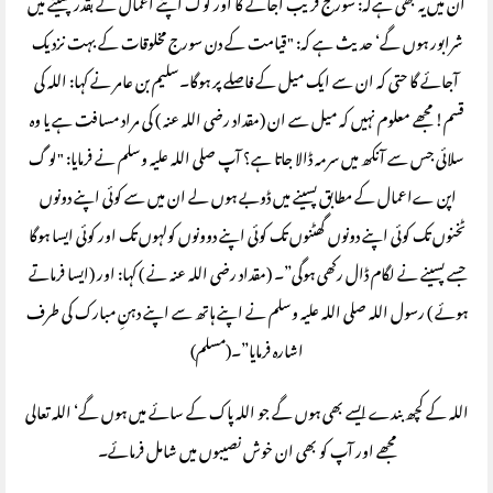
ان میں یہ بھی ہےکہ: سورج قریب آجائے گا اور لوگ اپنے اعمال کے بقدر پسینے میں
شرابور ہوں گے‘ حدیث ہے کہ: "قیامت کے دن سورج مخلوقات کے بہت نزدیک
آجائے گا حتی کہ ان سے ایک میل کے فاصلے پر ہوگا۔سلیم بن عامر نے کہا: اللہ کی
قسم! مجھے معلوم نہیں کہ میل سے ان (مقداد رضی اللہ عنہ ) کی مراد مسافت ہے یا وہ
سلائی جس سے آنکھ میں سرمہ ڈالا جاتا ہے؟ آپ صلی اللہ علیہ وسلم نے فرمایا: "لو گ
اپن ےاعمال کے مطابق پسینے میں ڈوبے ہوں لے ان میں سے کوئی اپنے دونوں
ٹخنوں تک کوئی اپنے دونوں گھٹنوں تک کوئی اپنے دوونوں کولہوں تک اور کوئی ایسا ہوگا
جسے پسینے نے لگام ڈال رکھی ہوگی”۔ (مقداد رضی اللہ عنہ نے ) کہا: اور (ایسا فرماتے
ہوئے ) رسول اللہ صلی اللہ علیہ وسلم نے اپنے ہاتھ سے اپنے دہنِ مبارک کی طرف
اشارہ فرمایا”۔(مسلم)
اللہ کے کچھ بندے ایسے بھی ہوں گے جو اللہ پاک کے سائے میں ہوں گے‘ اللہ تعالی
مجھے اور آپ کو بھی ان خوش نصیبوں میں شامل فرمائے۔