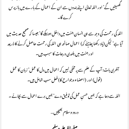
گھسیٹیں گے‘ اور اللہ تعالی اپنے بندوں سے ان کے اعمال کے بارے میں باز پرس
کرے گا۔
اللہ کی رحمت کی وجہ سے ہی انسان جنت میں داخل ہوسکے گا‘ جیسا کہ صحیح حدیث میں
آیا ہے‘ لیکن (یاد رکھنا چاہئے کہ) اعمال صالحہ ہی اللہ کی رحمت حاصل کرنے کا ذریعہ
اور جنت میں بلندی درجات کا سبب ہیں۔
آخری بات: آپ کے علم سے یہ مخفی نہیں کہ اعمال میں دل کا عمل‘ زبان کا عمل
(قول) اور (اعضاء وجوارح کا) فعل سب شامل ہیں۔
اللہ سے دعا ہے کہ ہمیں حسنِ عمل کی توفیق دے‘ ہمیں برے اعمال سے بچائے ۔
درود وسلام بھیجیں…