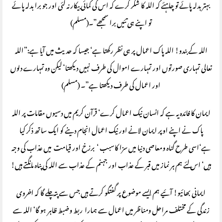
بہتر بدلہ پائے تو چاہئے کہ اللہ کا شکر کرے کہ اس کی کمائی بیکار نہ گئی اور جو برا بدلہ پائے
تو اپنے ہی تئیں برا سمجھے”۔(مسلم)
اللہ کے بندو! اللہ پاک اعمال پر ہی نظر رکھتا ہے‘ جیسا کہ حدیث میں آیا ہے:”اللہ
تعالی تمہاری صورتوں اور تمہارے اموال کی طرف نہیں دیکھتا‘ لیکن وہ تمہارے دلوں
اور اعمال کی طرف دیکھتا ہے”۔ (مسلم)
ایمان کا فائدہ یہ ہے کہ انسان نیک اعمال کرے‘ قرآن کریم میں دسیوں مقامات پر اللہ
پاک نے اپنے اوپر ایمان لانے اور نیک اعمال انجام دینے کو ایک ساتھ ذکر کیا
ہے‘اسی طرح گناہ ومعاصی دنیا میں سزا کاسبب ‘ برزخ اور قیامت میں عذاب کی وجہ
ہیں‘ اس لئے ہم ہر نماز میں قبر کے عذاب اور جہنم کے عذاب سے اللہ کی پناہ مانگتے ہیں!
ایمانی بھائیو! آئیے ہم ایسے موضوع پر گفتگو کرتے ہیں جس سے پتہ چلے گا کہ اخروی
زندگی کے مختلف مراحل ومناظر میں اعمال سے ہمارا ربط وضبط ظاہر ہو گا‘ اللہ سے