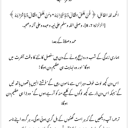
دوسرا خطبہ:
الحمد لله القائل: ﴿ فَمَنْ يَعْمَلْ مِثْقَالَ ذَرَّةٍ خَيْرًا يَرَهُ * وَمَنْ يَعْمَلْ مِثْقَالَ ذَرَّةٍ شَرًّا يَرَهُ ﴾
[الزلزلة: 7، 8]، وصلى الله وسلم على نبيه وعبده وعلى آله وصحبه.
حمد وصلاۃ کے بعد:
ہماری زندگی کے شب وروز بیج بونے کے دن ہیں‘ فصل کاٹنے کا وقت آخرت میں
ہوگا‘ اور وہ نہایت ہی عظیم دن ہوگا!
اس دن کچھ لوٹ خوف وہراس سے مامون رہیں گے‘ فرشتے انہیں ہاتھوں ہاتھ لیں
گے‘ جبکہ اس دن ڈر سے کچھ لوگوں کے کلیجے منہ کو آرہے ہوں گے‘ وہ بڑا ہی عظیم دن
ہوگا:
ترجمہ: آپ دیکھیں گے کہ ہر امت گھٹنوں کے بل گری ہوئی ہوگی۔ ہر گروہ اپنے نامہ