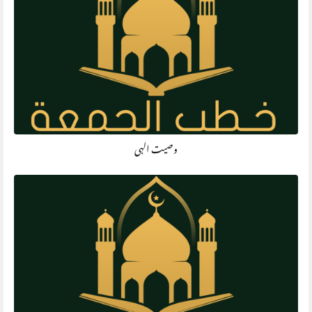
وصیت الہی