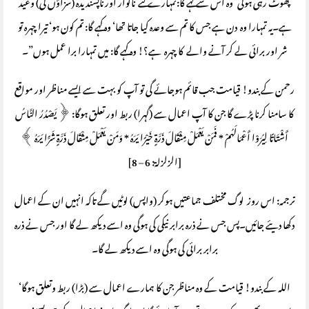
پھوٹ رہی ہوگی‘ وہ اس سے کہے گا:تمہارے لئے ناگوار اور ناپسندیدہ (سزاؤں کی) وعید
ہے۔یہ تمہارا وہ دن ہے جس کا تم سے وعدہ کیا جاتا تھا‘ وہ کہے گا: تم کون ہو‘ تیرا چہرہ تو
شر اور برائی لے کر آنے والے کا چہرہ ہے؟! وہ کہے گا: میں تمہارا برا عمل ہوں”۔
رحمن کے بندو! قیامت جب قائم ہوجائے گی تو آپ کو بہت سے ایسے مناظر اور مواقع
کا سامنا کرنا پڑے گا جن کا آپ اعمال سے (گہرا) ربط اور تعلق ہوگا: ﴿ يَصْدُرُ النَّاسُ
أَشْتَاتًا لِيُرَوْا أَعْمَالَهُمْ * فَمَنْ يَعْمَلْ مِثْقَالَ ذَرَّةٍ خَيْرًا يَرَهُ * وَمَنْ يَعْمَلْ مِثْقَالَ ذَرَّةٍ شَرًّا يَرَهُ ﴾
[الزلزلة: 6 – 8]
ترجمہ: اس روز لوگ مختلف جماعتیں ہوکر (واپس) لوٹیں گے تاکہ انہیں ان کے اعمال
دکھا دیئے جائیں۔پس جس نے ذرہ برابر نیکی کی ہوگی وہ اسے دیکھ لے گا اور جس نے ذرہ
برابر برائی کی ہوگی وہ اسے دیکھ لے گا۔
اللہ کے بندو! قیامت کے وہ مناظر جن کا ہمارے اعمال سے (بڑا) ربط وتعلق ہوگا‘