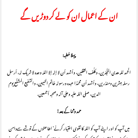
ان کے اعمال ان کو لے کر دوڑیں گے
پہلا خطبہ:
الحمد لله هدى النَّجدَين، وكلَّف الثقلين، وأشهد أن لا إله إلا الله وحده لا شريك له، أرسل
رسله مبشرين ومنذرين، وأشهد أن محمدًا عبده ورسوله خاتم النبيين، والشفيع المشَفَّع يوم
الدين، صلى الله عليه وعلى آله وصحبه أجمعين.
حمد وثنا کے بعد!
میں آپ کو اور اپنے آپ کو اللہ کا تقوی اختیار کرنے‘ اطاعتوں کے توشے سےدامن