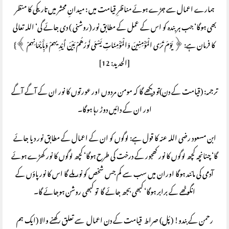
ہمارے اعمال سے جڑے ہوئے مناظرِ قیامت میں : میدانِ محشر میں تاریکی کا منظر
بھی ہوگا‘ جب ہر بندہ کو اس کے عمل کے مطابق نور (روشنی ) دی جائے گی‘ اللہ تعالی
کا فرمان ہے: ﴿ يَوْمَ تَرَى الْمُؤْمِنِينَ وَالْمُؤْمِنَاتِ يَسْعَى نُورُهُمْ بَيْنَ أَيْدِيهِمْ وَبِأَيْمَانِهِمْ ﴾}
[الحديد: 12]
ترجمہ: (قیامت کے دن)تو دیکھے گا کہ مومن مردوں اور عورتوں کا نور ان کے آگے آگے
اور ان کے دائیں دوڑ رہا ہوگا۔
ابن مسعود رضی اللہ عنہ کا قول ہے: لوگوں کو ان کے اعمال کے مطابق نور دیا جائے
گا‘ چنانچہ کچھ لوگوں کا نور کھجور کے درخت کی طرح ہوگا‘ کچھ لوگوں کا نور کھڑے ہوئے
آدمی کی مانند ہوگا اوران میں سب سے کم جس شخص کو نور ملے گا اس کا نور پاؤں کے
انگوٹھے کے برابر ہوگا‘ کبھی بجھ جائے گا تو کبھی روشن ہوجائے گا۔
رحمن کے بندو! ( پُل) صراط قیامت کے دن اعمال سے تعلق رکھنے والا (ایک ہم