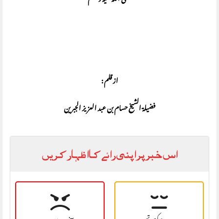
صلی اللہ علیہ وسلم
از قلم :
فضیلۃ الشیخ حسام بن عبد العزیز الجبرین
اس خبر پر اپنی رائے کا اظہار کریں