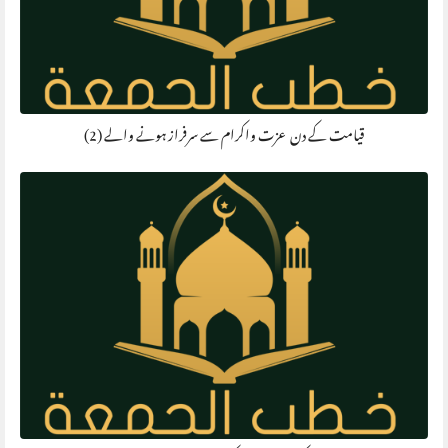
قیامت کے دن عزت واکرام سے سرفراز ہونے والے (2)