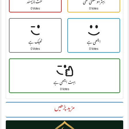
بہتر ہو سکتی تھی
سخت نا پسند
0 Votes
0 Votes
اچھی ہے
ٹھیک ہے
0 Votes
0 Votes
بہت اچھی ہے
0 Votes
مزید پڑھیں