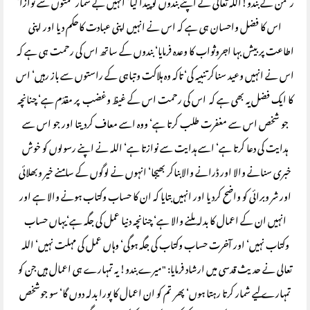
رحمن کے بندو!اللہ تعالی نے اپنے بندوں کو پیدا کیا‘ انہیں بے شمار نعمتوں سے نوازا‘
اس کا فضل واحسان ہی ہے کہ اس نے انہیں اپنی عبادت کاحکم دیا اور اپنی
اطاعت پر بیش بہا اجروثواب کا وعدہ فرمایا‘ بندوں کے ساتھ اس کی رحمت ہی ہے کہ
اس نے انہیں وعید سناکر تنبیہ کی‘ تاکہ وہ ہلاکت وتباہی کے راستوں سے باز رہیں‘ اس
کا ایک فضل یہ بھی ہے کہ اس کی رحمت اس کے غیظ وغضب پر مقدّم ہے‘ چنانچہ
جو شخص اس سے مغفرت طلب کرتا ہے‘ ووہ اسے معاف کردیتا اور جو اس سے
ہدایت کی دعا کرتا ہے‘ اسے ہدایت سے نوازتا ہے‘ اللہ نے اپنے رسولوں کو خوش
خبری سنانے والا اور ڈرانے والابناکر بھیجا‘ انہوں نے لوگوں کے سامنے خیر وبھلائی
اور شر وبرائی کو واضح کردیا اور انہیں بتایا کہ ان کا حساب وکتاب ہونے والا ہے اور
انہیں ان کے اعمال کا بدلہ ملنے والا ہے‘ چنانچہ دنیا عمل کی جگہ ہے‘یہاں حساب
وکتاب نہیں‘ اور آخرت حساب وکتاب کی جگہ ہوگی‘ وہاں عمل کی مہلت نہیں‘ اللہ
تعالی نے حدیث قدسی میں ارشاد فرمایا: "میرے بندو! یہ تمہارے ہی اعمال ہیں جن کو
تمہارے لیے شمار کرتا رہتا ہوں‘ پھر تم کو ان اعمال کا پورا بدلہ دوں گا‘ سو جوشخص