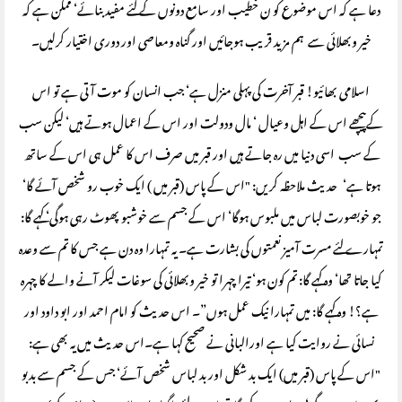
دعا ہے کہ اس موضوع کو ن خطیب اور سامع دونوں کے لئے مفید بنائے‘ ممکن ہے کہ
خیر وبھلائی سے ہم مزید قریب ہوجائیں اور گناہ ومعاصی اور دوری اختیار کرلیں۔
اسلامی بھائیو! قبر آخرت کی پہلی منزل ہے‘ جب انسان کو موت آتی ہے تو اس
کےپیچھے اس کے اہل وعیال ‘ مال ودولت اور اس کے اعمال ہوتے ہیں‘ لیکن سب
کے سب اسی دنیا میں رہ جاتے ہیں اور قبر میں صرف اس کا عمل ہی اس کے ساتھ
ہوتا ہے‘ حدیث ملاحظہ کریں: "اس کے پاس (قبر میں ) ایک خوب رو شخص آئے گا‘
جو خوبصورت لباس میں ملبوس ہوگا‘ اس کے جسم سے خوشبو پھوٹ رہی ہوگی‘ کہے گا:
تمہارے لئے مسرت آمیز نعمتوں کی بشارت ہے۔ یہ تمہارا وہ دن ہے جس کا تم سے وعدہ
کیا جاتا تھا‘ وہ کہے گا: تم کون ہو‘ تیرا چہرا تو خیر وبھلائی کی سوغات لیکر آنے والے کا چہرہ
ہے؟! وہ کہے گا: میں تمہارا نیک عمل ہوں”۔ اس حدیث کو امام احمد اور ابو داود اور
نسائی نے روایت کیا ہے اورالبانی نے صحیح کہا ہے۔اس حدیث میں یہ بھی ہے:
"اس کے پاس (قبر میں) ایک بد شکل اور بد لباس شخص آئے‘ جس کے جسم سے بدبو