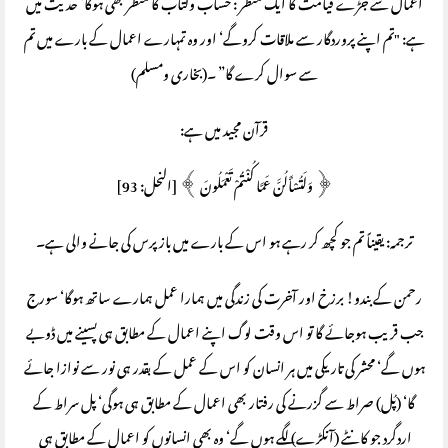
اعمال سے جڑے قیامت کا ایک منظر : حساب وکتاب کا منظر بھی ہوگا‘ حدیث میں
ہے: "تم اپنے پروردگار سے ملاقات کروگے‘ اور وہ تمہارے اعمال کے بارے میں تم
سے سوال کرے گا” ۔(بخاری ومسلم)
قرآن مجید میں ہے:
﴿ وَلَتُسْأَلُنَّ عَمَّا كُنْتُمْ تَعْمَلُونَ ﴾ [النحل: 93]
ترجمہ: یقیناً تم جو کچھ کر رہے ہو اس کے بارے میں باز پرس کی جانے والی ہے۔
رحمن کے بندو! برزخ اور آخرت کی زندگی میں ہمارا عمل ہمارے ساتھ ہوگا‘ سورج
جب قریب ہوجائے گا تو اس وقت لوگ اپنے اعمال کے مطابق ہی پسینے میں ڈوبے
ہوں گے‘ محشر کی تاریکی میں ہر انسان کو اس کے عمل کے بقدر ہی نور سے نوازا جائے
گا‘ (پُل) صراط سے گزرنے کی رفتار بھی اعمال کے مطابق ہی ہوگی‘ پل سراط کے
اردگرد جو کانٹے (آنکڑے) لگے ہوں گے‘ وہ بھی انسانوں کو اعمال کے مطابق ہی