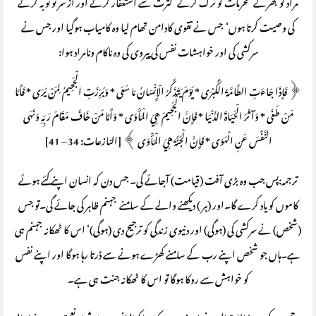
مراد کو بھرنے‘ محرمات کو ترک کرنے‘ کثرت سے استغفار کرنے اور از سر نو توبہ کرنے
کی وصیت کرتا ہوں‘ جس نے تقوی کادامن تھام لیا وہ کامیاب ہوگیا اور جس نے
سرکشی کی اور خواہشات نفس کی پیروی کی وہ ناکام ونامراد ہوا:
﴿ فَإِذَا جَاءَتِ الطَّامَّةُ الْكُبْرَى * يَوْمَ يَتَذَكَّرُ الْإِنْسَانُ مَا سَعَى * وَبُرِّزَتِ الْجَحِيمُ لِمَنْ يَرَى * فَأَمَّا
مَنْ طَغَى * وَآثَرَ الْحَيَاةَ الدُّنْيَا * فَإِنَّ الْجَحِيمَ هِيَ الْمَأْوَى * وَأَمَّا مَنْ خَافَ مَقَامَ رَبِّهِ وَنَهَى
النَّفْسَ عَنِ الْهَوَى * فَإِنَّ الْجَنَّةَ هِيَ الْمَأْوَى ﴾ [النازعات: 34 – 41]
ترجمہ:پس جب وہ بڑی آفت (قیامت) آجائے گی۔ جس دن کہ انسان اپنے کئے ہوئے
کاموں کو یاد کرے گا۔اور (ہر ) دیکھنے والے کے سامنے جہنم ظاہر کی جائے گی۔تو جس
(شخص) نے سرکشی کی (ہوگی) اور دنیوی زندگی کو ترجیح دی (ہوگی)‘ اس کا ٹھکانہ جہنم ہی
ہے۔ہاں جو شخص اپنے رب کے سامنے کھڑے ہونے سے ڈرتا رہا ہوگا اور اپنے نفس
کو خواہش سے روکا ہوگا تو اس کا ٹھکانہ جنت ہی ہے۔