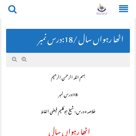
Skip
to
content
اٹھا رہواں سال /18:درس نمبر
بسم اللہ الرحمن الرحیم
18:درس نمبر
خلاصہء درس : شیخ ابوکلیم فیضی الغاط
اٹھا رہواں سال