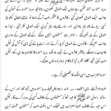
لشکر مدینہ منورہ کی طرف متوجہ ہوا ، نبی ﷺ نے صحابہ کو حکم دیا کہ جس راستے میں
مدینہ منور پر حملہ ممکن ہے وہاں ایک خندق کھودیں ، چنانچہ مدینہ منورہ کے شمال کی
جانب ایک خندق کھودی گئی ، کافروں کا لشکر جب آگے بڑھا تو سامنے ڈھائی کیلو میٹر
لمبی ، پونے چھ میٹر چوڑی اور سارھے چار میٹر گہری ایک خندق نظر آئی ، لہذا وہ
خندق کے باہر ٹھہر گئے ، ادھر سے مسلمان انہیں روکنے کے لئے خندق کے دوسری
جانب جم گئے ، کافروں نے خندق کو پار کرنے اور اسے پاٹنے کی بڑی کوشش کی لیکن
کامیاب نہ ہوسکے ، بالآخر کافروں نے ایک ماہ تک مدینہ منورہ کا محاصرہ جاری رکھا لیکن
جب کوئی نتیجہ نکلتا نظر نہ آیا تو ناکام و نامراد واپس ہوگئے ۔
سورۂ احزاب میں اسی جنگ کا تفصیلی ذکر ہے ۔
غزوہ بنو قریظہ ، ذی القعدہ ، ؁ 5 ھ : یہود کا یہ قبیلہ مدینہ منورہ میں آباد تھا اور اس کے
ساتھ رسول اللہ ﷺ کا عہد تھا کہ مسلمانوں کے خلاف کسی کی مدد نہ کرے گا ، لیکن
اس عہد کے خلاف غزوۂ احزاب میں ٹھیک اس وقت جب کہ مسلمان سخت ترین