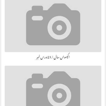
اکیسواں سال /21:درس نمبر