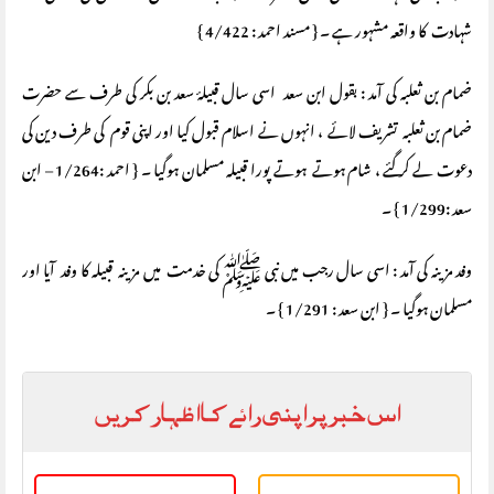
شہادت کا واقعہ مشہور ہے ۔ { مسند احمد : 4/422 }
ضمام بن ثعلبہ کی آمد : بقول ابن سعد اسی سال قبیلۂ سعد بن بکر کی طرف سے حضرت
ضمام بن ثعلبہ تشریف لائے ، انہوں نے اسلام قبول کیا اور اپنی قوم کی طرف دین کی
دعوت لے کر گئے ، شام ہوتے ہوتے پورا قبیلہ مسلمان ہوگیا ۔ { احمد :1/264 – ابن
سعد :1/299 } ۔
وفد مزینہ کی آمد : اسی سال رجب میں نبی ﷺ کی خدمت میں مزینہ قبیلہ کا وفد آیا اور
مسلمان ہوگیا ۔ { ابن سعد : 1/291 } ۔
اس خبر پر اپنی رائے کا اظہار کریں