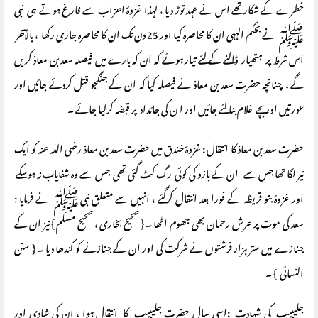
خطرے کے شکار تھے اس نے عہد توڑ دیا ، لہذا غزوۂ احزاب سے فارغ ہوتے ہی نبی
ﷺ نے بحکم الہہی ان کا محاصرہ کیا اور 25 دن تک ان کا محاصرہ جاری رکھا ، بالآخر
اس شرط پر ہتھیار ڈالنے کے لئے تیار ہوئے کہ ان کہ بارے میں فیصلہ سعد بن معاذ کریں
گے ، چنانچہ حضرت سعد بن معاذ نے فیصلہ کیا کہ ان کے جنگجو قتل کردئے جائیں اور
عورتیں اور بچے غلام بنا لئے جائیں اور ا ن کی جائداد پر قبضہ کرلیا جائے ۔
حضرت سعد بن معاذ کا انتقال : غزوۂ خندق میں حضرت سعد بن معاذ رضی اللہ عنہ کو ایک
تیر لگا تھا جس سے ان کے بازو کی کوئی رگ کٹ گئی تھی جس سے وہ شفایاب نہ ہوسکے
اور غزوۂ بنو قریظہ کے فورا بعد انتقال کرگئے ، انہیں سے متعلق نبی ﷺ نے فرمایا :
سعد کی موت پر عرش رحمان بھی جھوم اٹھا ۔ { صحیح بخاری ، صحیح مسلم } نیز ان کے
جنازے میں ستر ہزار فرشتوں نے شرکت کی اور ان کے جنازنے کو کندھا دیا ۔ { سنن
النسائی } ۔
جلیبیب کی شہادت :اسی سال حضرت جلیبیب کا انتقال ہوا ، ان کی شادی اور