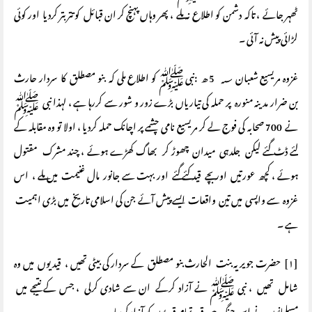
ٹھہر جائے ، تاکہ دشمن کو اطلاع نہ ملے ، پھر وہاں پہنچ کر ان قبائل کو تتر بتر کردیا اور کوئی
لڑائی پیش نہ آئی ۔
غزوہ مریسیع شعبان ؁ 5 ھ :نبی ﷺ کو اطلاع ملی کہ بنو مصطلق کا سردار حارث
بن ضرار مدینہ منورہ پر حملہ کی تیاریاں بڑے زور و شور سے کررہا ہے ، لہذا نبی ﷺ
نے 700 صحابہ کی فوج لے کر مریسیع نامی چشمے پر اچانک حملہ کردیا ، اولا تو وہ مقابلہ کے
لئے ڈٹ گئے لیکن جلدہی میدان چھوڑ کر بھاگ کھڑے ہوئے ، چند مشرک مقتول
ہوئے ، کچھ عورتیں اور بچے قید کئے گئے اور بہت سے جانور مال غنیمت میں ملے ، اس
غزوہ سے واپسی میں تین واقعات ایسے پیش آئے جن کی اسلامی تاریخ میں بڑی اہمیت
ہے ۔
[۱] حضرت جویریہ بنت الحارث بنو مصطلق کے سردار کی بیٹی تھیں ، قیدیوں میں وہ
شامل تھیں ، نبی ﷺ نے آزاد کرکے ان سے شادی کرلی ، جس کے نتیجے میں