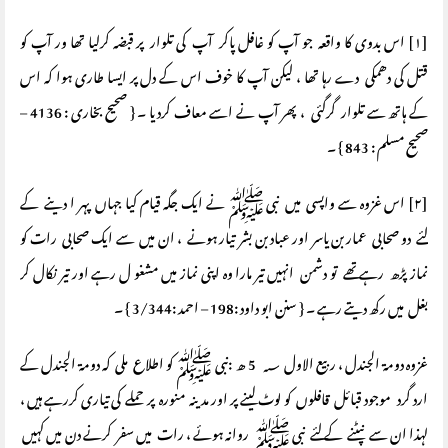
[۱] اس بدوی کا واقعہ جو آپ کو غافل پاکر آپ کی تلوار پر قبضہ کرلیا تھا ور آپ کو
قتل کی دھمکی دے رہا تھا ، لیکن آپ کا خوف اس کے دل پر ایسا طاری ہوا کہ اس
کے ہاتھ سے تلوار گرگئی ، پھر آپ نے اسے معاف کردیا ۔ { صحیح بخاری : 4136 –
صحیح مسلم : 843 } ۔
[۲] اس غزوہ سے واپسی میں نبی ﷺ نے ایک جگہ قیام کیا جہاں پہر ا دینے کے
لئے دو صحابی عمار بن یاسر اور عباد بن بشر تیار ہونے ، ان میں سے ایک صحابی رات کو
نماز پڑھ رہے تھے تو دشمن انہیں تیر مارا وہ اپنی نماز میں مشغو ل رہے اور تیر نکال کر
بغل میں رکھ دیتے رہے ۔ { سنن ابو داود :198 – احمد :3/344 } ۔
غزوہ دومۃ الجندل ، ربیع الاول ؁ 5 ھ :نبی ﷺ کو اطلاع ملی کہ دومۃ الجندل کے
ارد گرد موجود قبائل قافلوں کو لوٹ لینے پر اور مدینہ منورہ پر حملے کی تیاری کررہے ہیں ،
لہذا ان سے نپٹنے کے لئے نبی ﷺ روانہ ہوئے ، رات میں سفر کرنے دن میں کہیں