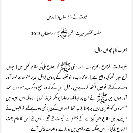
نبوت کے 23 سال23درس
سلسلہ مختصر سیرت النبی ﷺ / رمضان 2013
ہجرت کا پانچواں سال :
غزوہ ذات الرقاع ، محرم ؁ 5 ھ : نبی ﷺ کو اطلاع ملی کی مقام نخل میں [ جہاں
آج شہر الحناکیہ واقع ہے ] بنومحارب ، بنو ثعلبہ کے بدوی قبائل مدینہ منورہ پر حملہ آور
ہونے کے لئے فوجیں اکٹھا کررہے ہیں ، قبل اس کے کہ وہ جمع ہوکر مدینہ منورہ پر حملہ
آور ہوں نبی ﷺ نے ان پر اچانک دھاوا بولکر تتر بتر کردیا ، چونکہ اس غزوہ میں
مسلمانوں کو پتھریلی زمین پر چلنا پڑ رہا تھا اور ان کے پیر زخمی ہورہے تھے تو انہوں نے
اپنے پیر میں رقاع یعنی کپڑے کے چتھڑے لپیٹ لئے تھے ، اس لئے اس کا نام ذات
الرقاع پڑگیا ۔ اس جنگ سے واپسی میں دو بڑے واقعات پیش آئے ۔