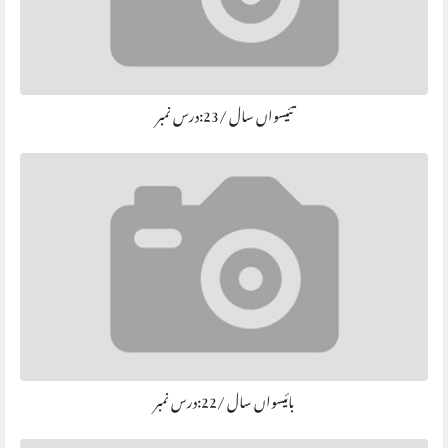
تئیسواں سال /23:درس نمبر
بائیسواں سال /22:درس نمبر