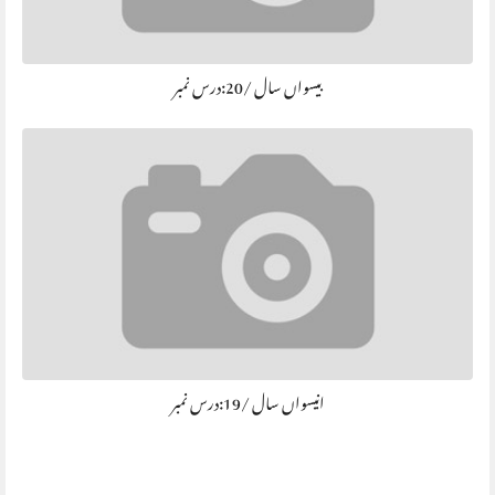
بیسواں سال /20:درس نمبر
انیسواں سال /19:درس نمبر