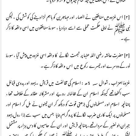
مسلمانوں نے اس جنگ میں قید تمام قیدیوں کو آزاد کردیا ۔
[۲] اس غزوہ میں منافقین نے انصار اور مہاجرین کو باہم لڑا دینے کی کوشش کی ، لیکن
نبی ﷺ نے اپنی حکمت عملی سے اسے دبا دیا ، سورۂ منافقون میں اسی واقعہ کا ذکر
ہے ۔
[۳] حضرت عائشہ رضی اللہ عنہا پر تہمت لگانے کا واقعہ اسی غزوہ میں پیش آیا ، سورۂ
نور کے دوسرے اور تیسرے رکوع میں اس واقعہ کا ذکر ہے ۔
غزوۂ احزاب ، شوال ؁ 5 ھ : اسلام کی مخالفت میں قریش ، یہود اور بدوی قبائل
سب اکٹھا تھے کیونکہ اسلام ان کے ظالمانہ رویے اور مشرکانہ عقائد کے خلاف تھا ،
چنانچہ اسلام اور مسلمانوں کی بڑھتی قوت کو دیکھ کر ان تینوں نے مل کر اسلام اور
مسلمانوں پر ایک کاری ضرب لگانے کا پروگرام بنایا جس میں سب سے بڑا رول یہود
جبران بنو نضیر کے سردار تھے ، چنانچہ قریش اور ان کے حامیوں کا دس ہزار پر مشتمل