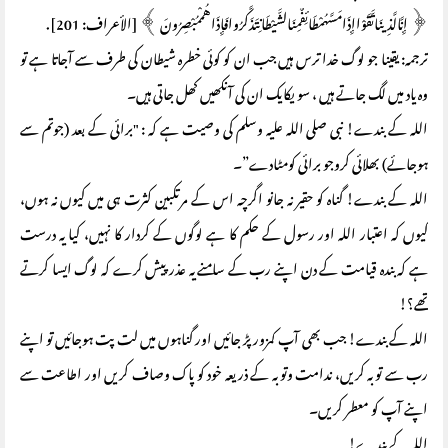
﴿ إِنَّالَّذِينَاتَّقَوْاإِذَامَسَّهُمْطَائِفٌمِنَالشَّيْطَانِتَذَكَّرُوافَإِذَاهُمْمُبْصِرُونَ ﴾ [الأعراف: 201].
ترجمہ: یقینا جو لوگ خدا ترس ہیں جب ان کو کوئی خطرہ شیطان کی طرف سے آجاتا ہے تو
وہ یاد میں لگ جاتے ہیں ، سو یکایک ان کی آنکھیں کھل جاتی ہیں۔
اللہ کے بندے! نبی صلی اللہ علیہ وسلم کی وصیت ہے کہ : "برائی کے بعد (جوتم سے
ہوجائے) بھلائی کروجو برائی کومٹادے”۔
اللہ کے بندے! گناہ کو حقیر نہ جانو اگرچہ اس کے مرتکبین کثرت ہی میں کیوں نہ ہوں،
کیوں کہ اعتبار اللہ اور رسول کے حکم کا ہے لوگوں کے کردار کا نہیں، کیا یہ درست
ہے کہ بندہ قیامت کے دن اپنے رب کے سامنے یہ عذر پیش کرے کہ لوگ ایسا کرتے
تھے؟!
اللہ کے بندے! جب بھی آپ کمزور پڑ جائیں اور گناہوں میں لت پت ہوجائیں تو اپنے
رب سے توبہ کریں، ندامت وتوبہ کے ذریعہ خود کو پاک وصاف کریں اور اطاعت سے
اپنے آپ کو معطر کریں۔
اللہ کے بندے!