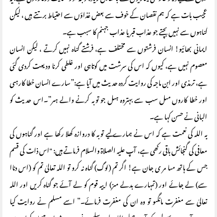
عجیب بات ہے کہ ہم نقصان کے خوف سے بعض غذاؤں سے احتیاط برتتے ہیں ، لیکن
گناہوں سے نہیں بچتے جو عذاب قبر یا عذاب جہنم کا سبب ہے۔
ایمانی بھائیو! انسان فرشتوں سے مختلف ہے، فرشتے گناہ نہیں کرتے ، لیکن انسان
معصوم نہیں ہے، کیوں کہ اس کی سرشت میں کوتاہی اور غلطی کرنا ودیعت کردی گئی
ہے، ترمذی اور ابن ماجہ کی روایت کردہ حدیث میں آیا ہے:”سارے انسان خطا کارہںی
اور خطا کاروں مںل سب سے بہتروہ ہںل جو توبہ کرنے والے ہںر”۔اس حديث کو
البانی نے حسن کہا ہے۔
یہ اللہ کی نعمت ہے کہ اس نے ہمارے لیے توبہ کا دروازہ کھلا رکھا ہے اور گناہوں کی
معافی کی گنجائش باقی رکھی ہے، آپ علیہ الصلاۃ والسلام فرماتے ہیں: "اس ذات کی قسم
جس کے ہاتھ مںا مر ی جان ہے! اگر تم (لوگ) گناہ نہ کرو تو اللہ تعالیٰ تم کو (اس دناا
سے) لے جائے اور (تمہارے بدلے مںز) اییہ قوم کو لے آئے جو گناہ کریں اور اللہ
تعالیٰ سے مغفرت مانگںو تو وہ ان کی مغفرت فرمائے۔” اسے مسلم نے روایت کیا