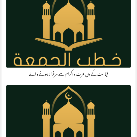
قیامت کے دن عزت واکرام سے سرفراز ہونے والے