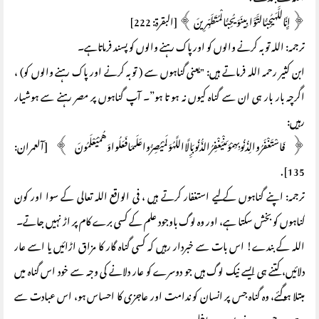
﴿ إِنَّاللَّهَيُحِبُّالتَّوَّابِينَوَيُحِبُّالْمُتَطَهِّرِينَ ﴾ [البقرة: 222]
ترجمہ: اللہ توبہ کرنے والوں کو اور پاک رہنے والوں کو پسند فرماتاہے۔
ابن کثیر رحمہ اللہ فرماتے ہیں: "یعنی گناہوں سے ( توبہ کرنے اور پاک رہنے والوں کو) ،
اگرچہ بار بار ہی ان سے گناہ کیوں نہ ہو تا ہو”۔ آپ گناہوں پر مصر رہنے سے ہوشیار
رہیں:
﴿ فَاسْتَغْفَرُوالِذُنُوبِهِمْوَمَنْيَغْفِرُالذُّنُوبَإِلَّااللَّهُوَلَمْيُصِرُّواعَلَىمَافَعَلُواوَهُمْيَعْلَمُونَ ﴾ [آلعمران:
135].
ترجمہ: اپنے گناہوں کے لیے استغفار کرتے ہیں ، فی الواقع اللہ تعالی کے سوا اور کون
گناہوں کو بخش سکتا ہے، اور وہ لوگ باوجود علم کے کسی برے کام پر اڑ نہیں جاتے۔
اللہ کے بندے! اس بات سے خبردار رہیں کہ کسی گناہ گار کا مزاق اڑائیں یا اسے عار
دلائیں، کتنے ہی ایسے نیک لوگ ہیں جو دوسرے کو عار دلانے کی وجہ سے خود اس گناہ میں
مبتلا ہوگئے، وہ گناہ جس پر انسان کو ندامت اور عاجزی کا احساس ہو، اس عبادت سے