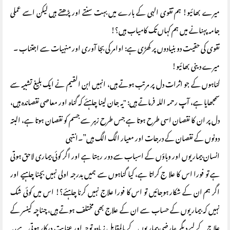
میرے بھائیو! ہم تقوی الہی کے بارے میں بہت سنتے اور پڑھتے ہیں لیکن اسے عملی
جامہ پہنانے میں ہم کہاں تک کامیاب ہیں؟!
تقوی کی حقیت دو بنیادوں پر کھڑی ہے: اوامر کی بجا آوری اور منہیات سے اجتناب ۔
میرے دینی بھائیو!
گناہوں کے جو اثرات دل پر مرتب ہوتے ہیں، انہیں ابن القیم نے ایک بلیغ تشبیہ سے
سمجھایا ہے، آپ رحمہ اللہ فرماتے ہیں: "یہ جان لینا چاہئے کہ گناہ اور معاصی نقصاندہ ہیں،
دل پر ان کا نقصان اسی طرح ہوتا ہے جس طرح زہر سے جسم کو نقصان ہوتا ہے، البتہ
دونوں کے نقصان کے درجات اور معیار الگ الگ ہیں”۔انتہی
انسان بیماریوں اور وباؤں کے اسباب سے دور رہتا ہے اور اگر کوئی بیماری لاحق ہوتی
ہے تو فورا اس کا علا ج کراتا ہے، کیا گناہوں سے ہمیں بدرجہ اولی نہیں بچنا چاہیے اور
اگر ہم ان کے شکار ہوجائیں تو اس کا فورا علاج نہیں کرنا چاہئے؟! اس میں کوئی شک
نہیں کہ بیماریوں کے حساب سے ان کے علاج بھی مختلف ہوتے ہیں، چناچہ کینسر کے
علاج کے لیے دیگر عارضی بیماریوں کے بالمقابل زیادہ توجہ اور عنایت درکار ہوتی ہے، یہ