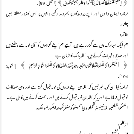
﴿ إِنَّهُلَيْسَلَهُسُلْطَانٌعَلَىالَّذِينَآمَنُواوَعَلَىرَبِّهِمْيَتَوَكَّلُونَ ﴾ [النحل: 99].
ترجمہ: ایمان والوں اور اپنے پروردگار پر بھروسہ رکھنے والوں پر اس کازور مطلقا نہیں
چلتا۔
خاتمہ:
ہم ایک مبارک دن سے گزر رہے ہیں، آئیے ہم اپنے گناہوں کو سچی توبہ سے دھلتے ہیں
اور صدقہ وخیرات کرتے ہیں، اللہ پاک کا فرمان ہے:
﴿ أَلَمْيَعْلَمُواأَنَّاللَّهَهُوَيَقْبَلُالتَّوْبَةَعَنْعِبَادِهِوَيَأْخُذُالصَّدَقَاتِوَأَنَّاللَّهَهُوَالتَّوَّابُالرَّحِيمُ ﴾ [التوبة:
104].
ترجمہ: کیا ان کو یہ خبر نہیں کہ اللہ ہی اپنے بندوں کی توبہ قبول کرتا ہے اور وہی صدقات
کو قبول فرماتا ہے اور یہ کہ اللہ ہی توبہ قبول کرنے میں اور رحمت کرنے میں کامل ہے۔
اللهمكماجملتنيوالمذنبينبستركفجملناوإياهمبعفوكومغفرتكوهدايتكورضوانك.
از قلم: