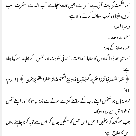
اور حکمت کی بات آئی ہے، اس سے ہمیں فائدہ پہنچائے، آپ اللہ سے مغفرت طلب
کریں، یقینا وہ خوب معاف کرنے والا ہے۔
دوسرا خطبہ:
الحمد لله وحده…
حمد وصلاۃ کے بعد:
اسلامی بھائیو! گناہوں کا مقابلہ اطاعت ، ایمانی تقویت اور نفس کے مجاہدہ سے کیا جاتا
ہے:
﴿ ظَهَرَالْفَسَادُفِيالْبَرِّوَالْبَحْرِبِمَاكَسَبَتْأَيْدِيالنَّاسِلِيُذِيقَهُمْبَعْضَالَّذِيعَمِلُوالَعَلَّهُمْيَرْجِعُونَ ﴾ [الروم:
41]
ترجمہ: ہاں جو شخص اپنے رب کے سامنے کھڑے ہونے سے ڈرتا رہا ہوگا اور اپنے نفس
کو خواہش سے روکا ہوگا۔
جب ہم گناہ کر بیٹھیں تو ہمیں اس عمل کو سنگین جان کر اس سے توبہ کرنا چاہئے ، یہی
اس کا علاج ہے: