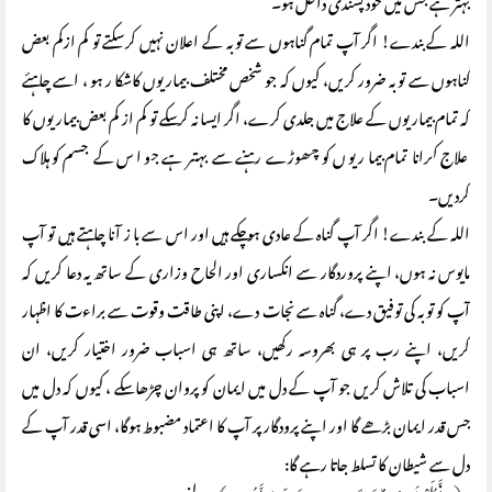
بہتر ہے جس میں خود پسندی داخل ہو۔
اللہ کے بندے! اگر آپ تمام گناہوں سے توبہ کے اعلان نہیں کرسکتے تو کم ازکم بعض
گناہوں سے توبہ ضرور کریں، کیوں کہ جو شخص مختلف بیماریوں کاشکا ر ہو ، اسے چاہئے
کہ تمام بیماریوں کے علاج میں جلدی کرے، اگر ایسا نہ کرسکے تو کم از کم بعض بیماریوں کا
علاج کرانا تمام بیماریوں کو چھوڑے رہنے سے بہتر ہے جو اس کے جسم کو ہلاک
کردیں۔
اللہ کے بندے! اگر آپ گناہ کے عادی ہوچکے ہیں اور اس سے با ز آنا چاہتے ہیں تو آپ
مایوس نہ ہوں، اپنے پروردگار سے انکساری اور الحاح وزاری کے ساتھ یہ دعا کریں کہ
آپ کو توبہ کی توفیق دے، گناہ سے نجات دے، اپنی طاقت وقوت سے براءت کا اظہار
کریں، اپنے رب پر ہی بھروسہ رکھیں، ساتھ ہی اسباب ضرور اختیار کریں، ان
اسباب کی تلاش کریں جو آپ کے دل میں ایمان کو پروان چڑھا سکے ، کیوں کہ دل میں
جس قدر ایمان بڑھے گا اور اپنے پرودگار پر آپ کا اعتماد مضبوط ہوگا، اسی قدر آپ کے
دل سے شیطان کا تسلط جاتا رہے گا: