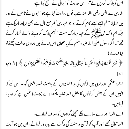
اس کو ہلاک کر دیں گے“۔ اس حدیث کو البانی نے صحیح کہا ہے۔
بخاری نے انس رضی اللہ عنہ سے یہ قول روایت کیا ہے جو انہوں نے تابعین کے دور
میں فرمایا: ” تم ایسے ایسے کام کرتے ہو جو تمہاری نظر مںع بال سے بھی زیادہ باریک ہںے
جبکہ ہم لوگ نبیﷺ کے عہد مبارک مںت انہںم ہلاک کر دینے والے شمار کرتے
تھے”۔ اگر رسول صلی اللہ علیہ وسلم کے یہ صحابی اس زمانے میں ہماری حالت دیکھتے تو
کیا فرماتے!
﴿ ظَهَرَالْفَسَادُفِيالْبَرِّوَالْبَحْرِبِمَاكَسَبَتْأَيْدِيالنَّاسِلِيُذِيقَهُمْبَعْضَالَّذِيعَمِلُوالَعَلَّهُمْيَرْجِعُونَ ﴾ [الروم:
41]
ترجمہ: خشکی اور تری میں لوگوں کی بد اعمالیوں کے باعث فساد پھیل گیا۔ اس لئے کہ
انہیں ان کے بعض کرتوتوں کا پھل اللہ تعالی چکھا دے (بہت) ممکن ہے کہ وہ باز
آجائیں۔
اے اللہ! ہمارے سارے اگلے پچھلے گناہوں کو معاف فرمادے۔
اللہ تعالی مجھے اور آپ کو قرآن وسنت کی برکت سے بہرہ ور فرمائے، ان میں جو آیت