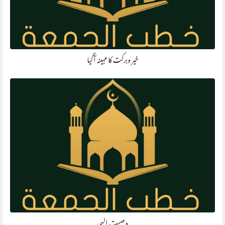
خیر وبرکت کا مہینہ آگیا
وصیت الہی