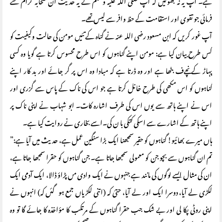
ہے۔ آپ یہ نہ بھولیں کہ آپ صلی اللہ علیہ وسلم نے یہ حدیث ان صحابہ کرام سے
فرمائی جو تقوی اور استقامت کے حظ وافر سے لیس تھے۔
آپ غور کریں کہ ابن مسعود رضی اللہ عنہ نے گناہ کے تئیں مومن کی حالت وکیفیت کو
کس طرح بیان کیا ہے: مومن اپنے گناہوں کو اس طرح محسوس کرتا ہے گویا وہ کسی
پہاڑ کے نچےف بٹھا ہے اور وہ ڈرتا ہے کہ مبادا وہ اس پر گر جائے اور بد کار اپنے
گناہوں کو اس مکھی کی طرح خانل کرتا ہے جو اس کی ناک کے پاس سے گزری اور
اس نے اپنے ہاتھ سے یوں اس کی طرف اشارہ کات۔ ابو شہاب نے اپنی ناک پر
اپنے ہاتھ کے اشارے سے اسکی کتکی با ن کی۔اسے بخاری نے روایت کیا ہے۔
ہاں میرے بھائیو! گناہوں کو حقیر سمجھنا ایک بڑا سنگین عمل ہے، حدیث میں آیا ہے:”
تم ان گناہوں سے بچو جن کو معمولی سمجھا جاتا ہے۔ جن گناہوں کو حقرا سمجھا جاتا ہے،
ان کی مثال ایسے لوگوں کی مانند ہے جنہوں نے ایک وادی مں پڑاؤ ڈالا، ایک آدمی ایک
لکڑی لے آیا، دوسرا ایک اور لے آیا، حتیٰ کہ (اتنی لکڑیاں جمع ہو گئں کہ) انہوں نے
اپنی روٹی پکا لی اور بے شک جب حقرا گناہوں کے مرتکب کا مؤاخذہ کا جائے گا تو وہ