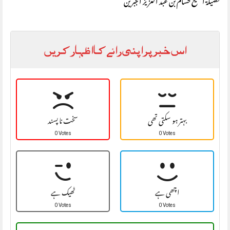
فضیلۃ الشیخ حسام بن عبد العزیز الجبرین
اس خبر پر اپنی رائے کا اظہار کریں
بہتر ہو سکتی تھی
سخت نا پسند
0 Votes
0 Votes
اچھی ہے
ٹھیک ہے
0 Votes
0 Votes