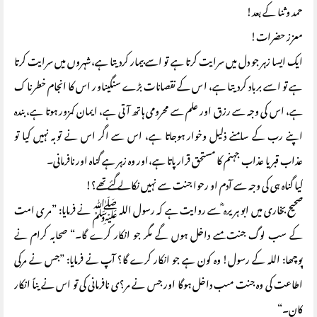
حمد وثنا کے بعد!
معزز حضرات!
ايك ايسا زہر جو دل میں سرایت کرتا ہے تو اسے بیمار کردیتا ہے،شہروں میں سرایت کرتا
ہے تو اسے برباد کردیتا ہے، اس کے نقصانات بڑے سنگیناور اس کا انجام خطرنا ک
ہے، اس کی وجہ سے رزق اور علم سے محرومی ہاتھ آتی ہے، ایمان کمزور ہوتا ہے، بندہ
اپنے رب کے سامنے ذلیل وخوار ہوجاتا ہے، اس سے اگر اس نے توبہ نہیں کیا تو
عذاب قبر یا عذاب جہنم کا مستحق قرار پاتا ہے،اور وہ زہر ہے گناہ اور نافرمانی۔
کیا گناہ ہی کی وجہ سے آدم او رحوا جنت سے نہیں نکالے گئے تھے؟!
صحیح بخاری میں ابو ہریرہ ؓ سے روایت ہے کہ رسول اللہ ﷺ نے فرمایا: ”مر ی امت
کے سب لوگ جنت مںے داخل ہوں گے مگر جو انکار کرے گا۔“ صحابہ کرام نے
پوچھا: اللہ کے رسول! وہ کون ہے جو انکار کرے گا؟ آپ نے فرمایا: ”جس نے مرکی
اطاعت کی وہ جنت مںب داخل ہوگا اور جس نے مر؟ی نافرمانی کی تو اس نے یناً انکار
کان۔“