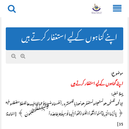
Skip
to
content
اپنے گناہوں کے لیے استغفار کرتے ہیں
موضوع:
اپنے گناہوں کے لیے استغفار کرتے ہیں
پہلا خطبہ:
إنالحمدللهنحمدهونستعينهونستغفرهونعوذباللهمنشرورأنفسناومنسيئاتأعمالنامنيهدهاللهفلامضللهومنيضل
﴿ يَاأَيُّهَاالَّذِينَآمَنُواْاتَّقُواْاللّهَوَابْتَغُواْإِلَيهِالْوَسِيلَةَوَجَاهِدُواْفِيسَبِيلِهِلَعَلَّكُمْتُفْلِحُونَ ﴾ [المائدة:
35]