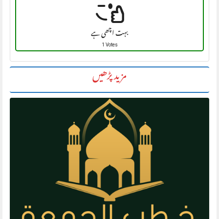
بہت اچھی ہے
1 Votes
مزید پڑھیں