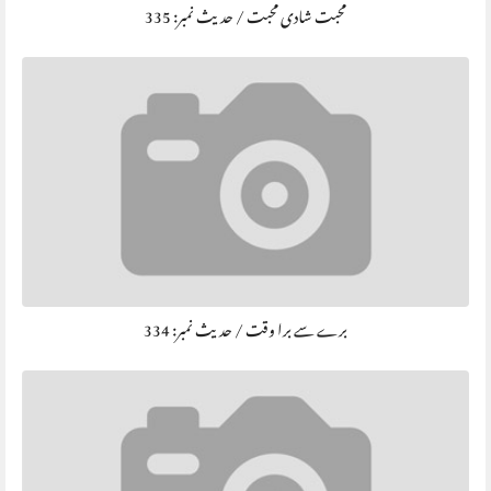
محبت شادی محبت / حديث نمبر: 335
برے سے برا وقت / حديث نمبر: 334