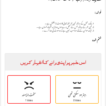
فوائد :
نیک عمل کے ساتھ لمبی عمر اللہ تعالی کا بہت بڑا فضل ہے ۔
لمبی عمر کے ساتھ جس کے عمل برے ہوں وہ بڑا بدبخت انسان ہے ۔
ایک مومن کے لئے مناسب نہیں ہے کہ وہ موت کی دعا کرے ۔
ختم شدہ
اس خبر پر اپنی رائے کا اظہار کریں
بہتر ہو سکتی تھی
سخت نا پسند
1 Votes
0 Votes