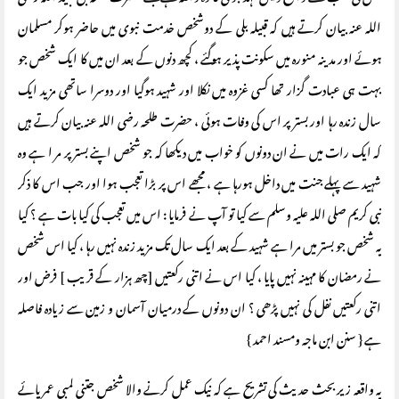
اللہ عنہ بیان کرتے ہیں کہ قبیلہ بلی کے دوشخص خدمت نبوی میں حاضر ہوکر مسلمان
ہوئے اور مدینہ منورہ میں سکونت پذیر ہوگئے ، کچھ دنوں کے بعد ان میں کا ایک شخص جو
بہت ہی عبادت گزار تھا کسی غزوہ میں نکلا اور شہید ہوگیا اور دوسرا ساتھی مزید ایک
سال زندہ رہا اور بستر پر اس کی وفات ہوئی ، حضرت طلحہ رضی اللہ عنہ بیان کرتے ہیں
کہ ایک رات میں نے ان دونوں کو خواب میں دیکھا کہ جو شخص اپنے بستر پر مر ا ہے وہ
شہید سے پہلے جنت میں داخل ہورہا ہے ، مجھے اس پر بڑا تعجب ہوا اور جب اس کا ذکر
نبی کریم صلی اللہ علیہ وسلم سے کیا تو آپ نے فرمایا : اس میں تعجب کی کیا بات ہے ؟ کیا
یہ شخص جو بستر میں مرا ہے شہید کے بعد ایک سال تک مزید زندہ نہیں رہا ، کیا اس شخص
نے رمضان کا مہینہ نہیں پایا ، کیا اس نے اتنی رکعتیں [چھ ہزار کے قریب ] فرض اور
اتنی رکعتیں نفل کی نہیں پڑھی ؟ ان دونوں کے درمیان آسمان و زمین سے زیادہ فاصلہ
ہے { سنن ابن ماجہ ومسند احمد }
یہ واقعہ زیر بحث حدیث کی تشریح ہے کہ نیک عمل کرنے والا شخص جتنی لمبی عمر پائے