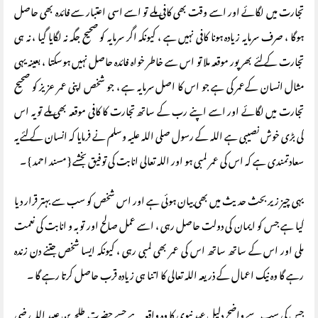
تجارت میں لگائے اور اسے وقت بھی کافی ملے تو اسے اسی اعتبار سے فائدہ بھی حاصل
ہوگا ، صرف سرمایہ زیادہ ہونا کافی نہیں ہے ، کیونکہ اگر سرمایہ کو صحیح جگہ نہ لگایا گیا ، نہ ہی
تجارت کے لئے بھرپور موقعہ ملا تو اس سے خاطر خواہ فائدہ حاصل نہیں ہوسکتا ، بعینہ یہی
مثال انسان کےعمر کی ہے جو اس کا اصل سرمایہ ہے ، جو شخص اپنی عمر عزیز کو صحیح
تجارت میں لگائے اور اسے اپنے رب کے ساتھ تجارت کا کافی موقعہ بھی ملے تو یہ اس
کی بڑی خوش نصیبی ہے اللہ کے رسول صلی اللہ علیہ وسلم نے فرمایا کہ انسان کے لئے یہ
سعادتمندی ہے کہ اس کی عمر لمبی ہو اور اللہ تعالی انابت کی توفیق بخشے { مسند احمد } ۔
یہی چیز زیر بحث حدیث میں بھی بیان ہوئی ہے اور اس شخص کو سب سے بہتر قرار دیا
گیا ہے جس کو ایمان کی دولت حاصل رہی ، اسے عمل صالح اور توبہ و انابت کی نعمت
ملی اور اس کے ساتھ ساتھ اس کی عمر بھی لمبی رہی ، کیونکہ ایسا شخص جتنے دن زندہ
رہے گا وہ نیک اعمال کے ذریعہ اللہ تعالی کا اتنا ہی زیادہ قرب حاصل کرتا رہے گا ۔
جس کی سب سے واضح دلیل عہد نبوی کا وہ واقعہ ہے جسے حضرت طلحہ بن عبید اللہ رضی