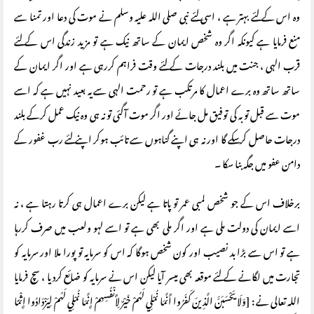
وہ اس کے لئے بہتر ہے ، اسی لئے نبی صلی اللہ علیہ وسلم نے موت کی دعا اور تمنا سے
منع فرمایا ہے کیونکہ اگر وہ شخص ایمان کے ساتھ نیک ہے تو مزید زندگی اس کے لئے
قرب الہی ، جنت میں بلند درجات کے لئے وقت فراہم کررہی ہے اور اگر ایمان کے
ساتھ ساتھ وہ برے اعمال کا مرتکب ہے تو رحمت الہی سے یہ بعید نہیں ہے کہ اسے
موت سے قبل توبہ کی توفیق مل جائے اور اگر موت آگئی تو نہ ہی وہ نیک عمل کرکے بلند
درجات حاصل کرسکے گا اور نہ ہی اپنے گناہوں سے تائب ہوکر اپنے لئے رب غفور کے
دامن عفو میں جگہ بنا سکا ۔
برخلاف اس کے جو شخص لمبی عمر تو پاتا ہے لیکن برے اعمال ہی کرتا رہتا ہے ، نہ
اسے ایمان کی دولت ملی ہے اور اگر ملی بھی ہے تو اسے لہو ولعب میں صرف کررہا
ہے تو اس سے بڑا بد نصیب اور کون شخص ہوگا کہ اس کو سرمایہ تو پورا ملا اور سرمایہ کو
تجارت میں لگانے کے لئے موقعہ بھی میسر آیا لیکن اس نے سرمایہ کو ضائع کردیا ، سچ فرمایا
اللہ تعالی نے : [وَلَا يَحْسَبَنَّ الَّذِينَ كَفَرُوا أَنَّمَا نُمْلِي لَهُمْ خَيْرٌ لِأَنْفُسِهِمْ إِنَّمَا نُمْلِي لَهُمْ لِيَزْدَادُوا إِثْمًا