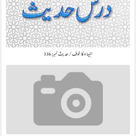
انبیاء کا خوف / حديث نمبر: 336