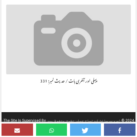
پہلی اور آخری بات / حديث نمبر: 331
2024 © اس ویب سائٹ کے تمام جملہ حقوق محفوظ ہیں The Site Is Supervised By
AL GHAT DAWAH CENTER KSA