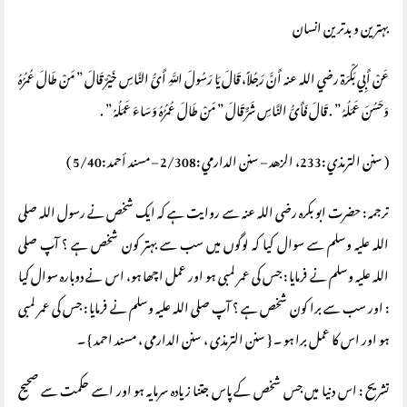
بہترین و بدترین انسان
عَنْ أَبِي بَكْرَة رضي الله عنه أَنَّ رَجُلاً، قَالَ يَا رَسُولَ اللَّهِ أَىُّ النَّاسِ خَيْرٌ قَالَ ‏”‏ مَنْ طَالَ عُمُرُهُ
وَحَسُنَ عَمَلُهُ ‏”‏ ‏.‏ قَالَ فَأَىُّ النَّاسِ شَرٌّ قَالَ ‏”‏ مَنْ طَالَ عُمُرُهُ وَسَاءَ عَمَلُهُ ‏”‏ ‏.‏
( سنن الترمذي :233، الزهد – سنن الدارمي :2/308 – مسند أحمد :5/40 )
ترجمہ : حضرت ابو بکرہ رضی اللہ عنہ سے روایت ہے کہ ایک شخص نے رسول اللہ صلی
اللہ علیہ وسلم سے سوال کیا کہ لوگوں میں سب سے بہتر کون شخص ہے ؟ آپ صلی
اللہ علیہ وسلم نے فرمایا : جس کی عمر لمبی ہو اور عمل اچھا ہو، اس نے دوبارہ سوال کیا
: اور سب سے برا کون شخص ہے ؟ آپ صلی اللہ علیہ وسلم نے فرمایا : جس کی عمر لمبی
ہو اور اس کا عمل برا ہو ۔ { سنن الترمذی ، سنن الدارمی ، مسند احمد } ۔
تشریح : اس دنیا میں جس شخص کے پاس جتنا زیادہ سرمایہ ہو اور اسے حکمت سے صحیح