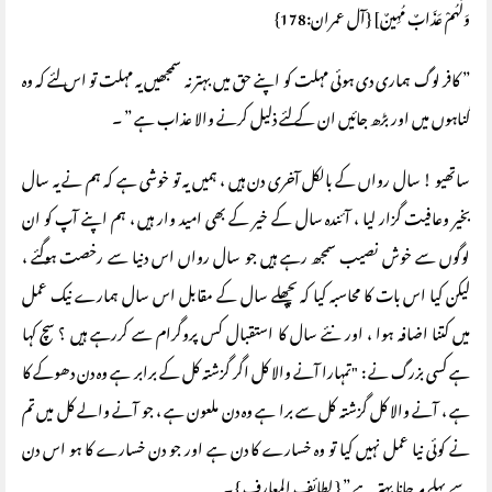
وَلَهُمْ عَذَابٌ مُهِينٌ] {آل عمران:178}
” کافر لوگ ہماری دی ہوئی مہلت کو اپنے حق میں بہتر نہ سمجھیں یہ مہلت تو اس لئے کہ وہ
گناہوں میں اور بڑھ جائیں ان کے لئے ذلیل کرنے والا عذاب ہے ” ۔
ساتھیو ! سال رواں کے بالکل آخری دن ہیں ، ہمیں یہ تو خوشی ہے کہ ہم نے یہ سال
بخیر وعافیت گزار لیا ، آئندہ سال کے خیر کے بھی امید وار ہیں ، ہم اپنے آپ کو ان
لوگوں سے خوش نصیب سمجھ رہے ہیں جو سال رواں اس دنیا سے رخصت ہوگئے ،
لیکن کیا اس بات کا محاسبہ کیا کہ پچھلے سال کے مقابل اس سال ہمارے نیک عمل
میں کتنا اضافہ ہوا ، اور نئے سال کا استقبال کس پروگرام سے کررہے ہیں ؟ سچ کہا
ہے کسی بزرگ نے : "تمہارا آنے والا کل اگر گزشتہ کل کے برابر ہے وہ دن دھوکے کا
ہے ، آنے والا کل گزشتہ کل سے برا ہے وہ دن ملعون ہے ، جو آنے والے کل میں تم
نے کوئی نیا عمل نہیں کیا تو وہ خسارے کا دن ہے اور جو دن خسارے کا ہو اس دن
سے پہلے مر جانا بہتر ہے ” { لطائف المعارف } ۔