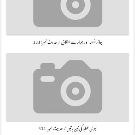
جائز غصہ اور ہمارے اخلاق / حديث نمبر: 333
نبوی خطبہ کی تین باتیں / حديث نمبر: 332