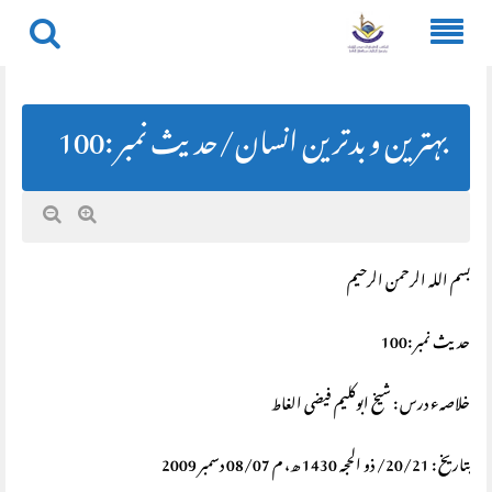
Skip
to
content
بہترین و بدترین انسان/حديث نمبر :100
بسم اللہ الرحمن الرحیم
حديث نمبر :100
خلاصہء درس : شیخ ابوکلیم فیضی الغاط
بتاریخ : 20/21/ ذو الحجہ 1430 ھ، م 08/07 دسمبر 2009