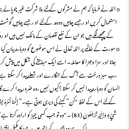
o اللہ نے فرمایا کہ ہم نے مشرکوں کے لئے بلا شرکت غیر چوپائے بن
استعمال کریں او ر جسے چاہیں دودھ کے لئے او ر جسے چاہیں گوشت
کے پیچھے لگے ہیں جو ان کے نفع نقصان کے مالک نہیں ہیں ا
o سورت کے خاتمے پر اللہ تعالی نے اس موضوع کو دوبارہ بیان کی
جانا اور سزا وجزا کا معاملہ۔ اسے ایک مباحثے کی شکل میں پیش کر
رب سبز درخت سے آگ کے انگارے اور شعلے پیدا کر سکتا ہے،جو 
انسان کو دوبارہ پیدا نہیں کر سکتا ؟کیوں نہیں ،وہ ضرور پیدا کرے 
شَيْءٍ وَإِلَيْهِ تُرْجَعُونَ (83) ۔ "وہ تو جب کسی