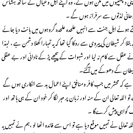
ن اپنی دلچسپیوں میں مگن ہوں گے، وہ اپنے اہل وعیال کے ساتھ ہشاش
روحانی لذتوں سے سرفراز ہوں گے ۔
پلاتے ہوئے اہل جنت سے انہیں علحدہ علحدہ گروہوں میں بانٹ دیا جائے
بتلا کر شیطان کی پیروی سے روکا گیا تھا کہ یہ تمہارا کھلا دشمن ہے ، لہذا
نے عقل سے کام نہ لیا اور شہوات کے پیچھے پڑ کے نادانی اور بے عقلی
یطان کے دھوکے میں آگئے۔
ان ہے کہ محشر میں جب کافر ومنافق اپنے اعمال بد سے انکاری ہوں گے
و اللہ تعالی ان کے منہ اور زبان پر مہر لگا کر خود ان کے ہی ہاتھ اور
ف گواہی پیش کرےگا ۔
ر اللہ تعالی نے تمہیں موقع دیا ہے تو اس سے فائدہ اٹھا لو ،ہم نے تمہیں یہ