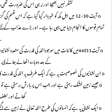
لشکر نہیں بھیجا اور نہ ہی اس کی ضرورت تھی، ا
o آیت 30-32 میں اہل مکہ کو خبردار کیا گیا ہے کہ ا
تمام قوموں کا انجام دنیا میں یہی رہا ہے۔ اور بڑے عذاب کے لئےتم
گ
o آیت33تا44میں کائنات میں موجوداللہ کی قدرت کی متعد
کے بعد دوبارہ اٹھائے جانے]پر
o ان نشانیوں کی خصوصیت یہ ہے کہ ایک طرف یہ اللہ کی قدرت کا بڑا مظہر ہیں اور دوسری طرف اس سے انسانوں کو بڑا فائدہ ہوتاہے۔
o جیسے زمین خشک رہتی ہے اور جب اس پر بارش برستی ہے تو
کھاتے اور لطف
o ایک نشانی یہ ہےکہ انسانوں کی طرح اللہ تعالی نے زمین سے اگنے 