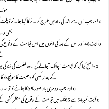
موڑ ل
o اور جب ان سے اللہ کی راہ میں خرچ کرنے کا کہا جائے توپلٹ کر 
بھی دے 
o آیت48 اور اس کے بعد کی آیتوں میں اس قیامت کے وقو
ت
o واضح کیا گیا کہ قیامت اچانک آجائے گی ۔وہ غفلت کی زندگی م
کے بعد نہ کسی کو وصیت کا موقع ملے گ
o اور جب دوسری بار صور پھونکا جائے گا تو سارے لوگ اپنی جائے مرقد سے اٹھ کھڑے ہوں گے۔
o آیت نمبر54سے 65تک میں قیامت کے وقوع کی منظر کشی کے بعد قیامت کے دن کے بعض بعض مناظر کی تصویر کھینچی گئی ہے۔