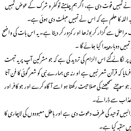
ے،ہم نے تمہیں قوت دی ہے، اگر ہم چاہتے توکفر و شرک کے عوض تمہیں
کن یہ اللہ کا حلم ہے کہ اس نے تمہیں مہلت دی ہوئی ہے۔
 مراحل سے گزار کر بوڑھا او ر کمزور کر دیتا ہے۔ یہ اس بات کی واضح
یں دوبارہ پیدا کیا جائے گا ۔
ی نے اپنے نبی پر لگائے گئے اس الزام کی تردید کی ہے کہ جو مشرکین آپ پر یہ تہمت
 کہ قرآن شعر نہیں ہے او رنہ ہی ہمارے نبی کو شعر گوئی کا فن آتا
و سوچنے سمجھنے کی صلاحیت رکھتا ہو اسے آگاہ کرے اور جو کافر اور
ے عذاب سے ڈرائے۔
ں یاد دلا کرانہیں توحید کی طرف دعوت دی ہے اور باطل معبودوں کی لاچاری کا
ں متنبہ کیا ہے۔