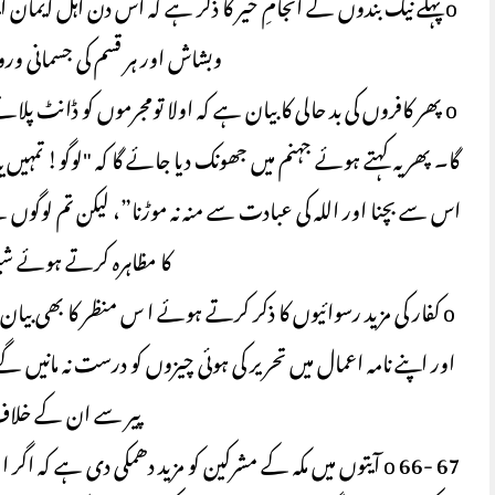
o پہلے نیک بندوں کے انجامِ خیر کا ذکر ہے کہ اس دن اہل ایما
وبشاش اور ہر قسم کی جسمانی و
o پھر کافروں کی بد حالی کا بیان ہے کہ اولا تومجرموں کو ڈانٹ 
گا۔ پھر یہ کہتے ہوئے جہنم میں جھونک دیا جائے گا کہ "لوگو! تمہیں یہ 
اس سے بچنا اور اللہ کی عبادت سے منہ نہ موڑنا”، لیکن تم لوگوں 
کا مظاہرہ کرتے ہوئے ش
o کفار کی مزید رسوائیوں کا ذکر کرتے ہوئے ا س منظر کا بھی بی
اور اپنے نامہ اعمال میں تحریر کی ہوئی چیزوں کو درست نہ مانیں گے ت
پیر سے ان کے خلا
o 66- 67 آیتوں میں مکہ کے مشرکین کو مزید دھمکی دی ہے کہ اگ