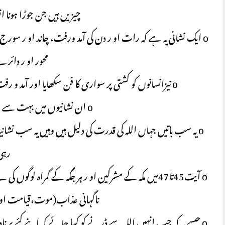
چیزیں ہیں جن جوڑا ہونا 
o ایک نشانی یہ ہے کہ رات او ر دن کی آمد ورفت، چاند او ر سورج
محور او ر دائر
o نیزانسانوں کو کشتی پر سواری کا فن سکھایا اور آمد و رفت کےاس جیسے کتنے ہی وسائل ہیں جن کا علم انسانوں کودیا۔
o ان نشانیوں میں بہت سے علمی حقائق ہیں جو قابل غور ہیں ۔
o یہ سب باتیں جہاں اللہ کی قدرت کی دلیل ہیں وہیں یہ سب نشانیا
رہی
o آیت45تا47میں مکہ کے مشرکین او ر ہر جگہ کے گمراہ لو
ناگہانی عذاب(موت،قیامت او 
o جیسے یہ کہ جب انہیں اللہ سے ڈرنے کو کہا جائے کہ اپنے کئے پر ن