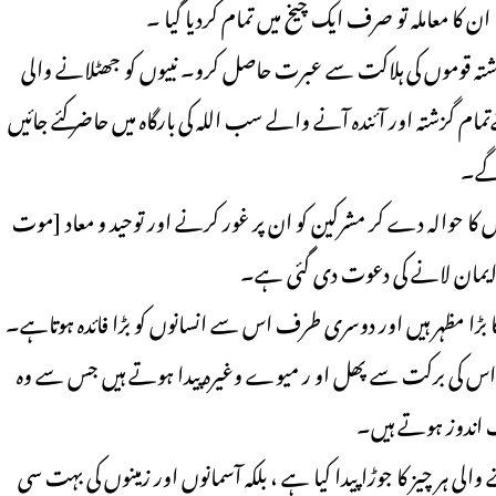
ن کا معاملہ تو صرف ایک چیخ میں تمام کردیا گیا ۔
س قسم کی گزشتہ قوموں کی ہلاکت سے عبرت حاصل کرو۔ نبیوں کو جھٹلانے والی
ام گزشتہ اور آئندہ آنے والے سب اللہ کی بارگاہ میں حاضر کئے جائیں
ے۔
د نشانیوں کا حوالہ دے کر مشرکین کو ان پر غور کرنے اور توحید و معاد [موت
 ایمان لانے کی دعوت دی گئی ہے۔
 اس کی برکت سے پھل او ر میوے وغیرہ پیدا ہوتے ہیں جس سے وہ
 اندوز ہوتے ہیں۔
والی ہر چیز کا جوڑا پیدا کیا ہے ، بلکہ آسمانوں اور زمینوں کی بہت سی