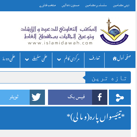
Skip
دینی مضامین
سلسلہ و مضامین
مسنون دعائیں
منتخب فتاوے
to
content
صفحه أول
تعارف
مركزی كالم
علمی سلسلے
علمی دورۂ
تازه ترين
فیس بک
ٹویٹر
*تیئیسواں پارہ(و ما لی)*