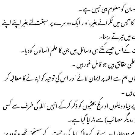
انسان کو معلوم ہی نہیں ہے۔
 کا آپس میں ٹکرائے بغیر،او ر ایک دوسرے پر سبقت لئے بغیر اپنے اپنے
ے میں تیرتے رہنا۔
ں ہم سے اللہ پر ایمان لانے اور اس کی توحید کو اپنانے کا مطالبہ کر
 ہیں ۔
گوں کی بے بنیاد دلیلوں او رکج بحثیوں کو ذکر کرکے انہیں اللہ کی طرف سے کسی
ردیگر مصائب) سے ڈرایا گیا ہے۔
ادم ہوجاؤ، ان سے توبہ کرو تاکہ اللہ کی رحمت کے مستحق ٹھہرو تووہ منہ