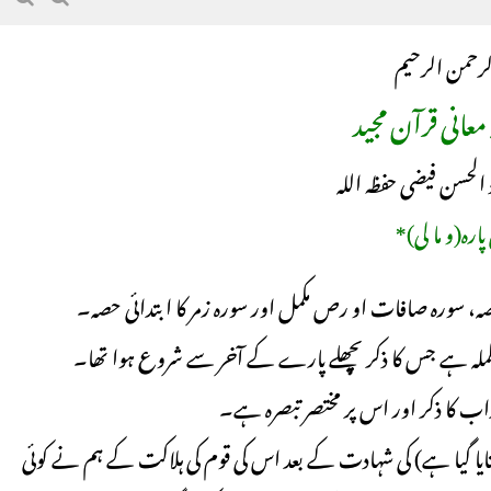
لرحمن الرحیم
معانی قرآن مجید
 الحسن فیضی حفظہ اللہ
پارہ(و ما لی)*
صہ، سورہ صافات او رص مکمل اور سورہ زمر کا ا بتدائی حصہ۔
بتایا گیا ہے) کی شہادت کے بعد اس کی قوم کی ہلاکت کے ہم نے کوئی