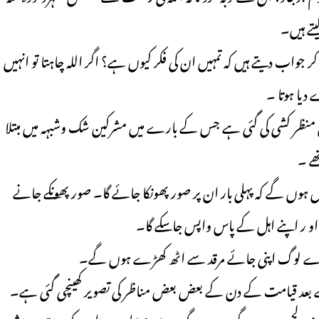
یتے ہیں۔
جواب دیتے ہیں کہ تمہیں ان کی فکر کیوں ہے؟ اگر اللہ چاہتا تو انہیں
دیا ہوتا ۔
ع کی منظر کشی کی گئی ہے جس کے بارے میں مشرکین شک وشبہہ میں مبتلا
ھے ۔
یں ہوں گے کہ پہلی بار ان پر صور پھونکا جائے گا۔ صور پھونکے جانے
ا او ر اپنے اہل کے پاس واپس جا سکے گا۔