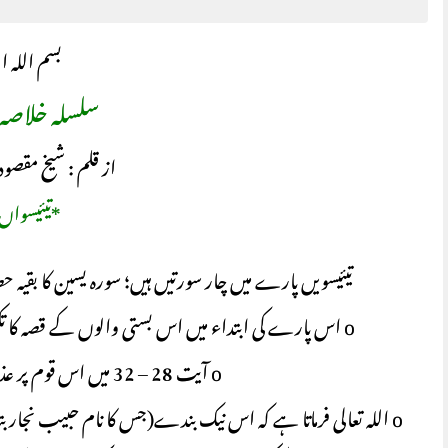
بسم اللہ ا
سلسلہ خلاصہ 
از قلم : شیخ مقصود
*تیئیسواں 
تیئیسویں پارے میں چار سورتیں ہیں؛ سورہ یسین کا بقیہ ح
o اس پارے کی ابتداء میں اس بستی والوں کے قصہ کا تکملہ ہے جس کا ذکر پچھلے پارے کے آخر سے شروع ہوا تھا۔
o آیت 28 – 32 میں اس قوم پر عذاب کا ذکر اور اس پر مختصر تبصرہ ہے۔
o اللہ تعالی فرماتا ہے کہ اس نیک بندے(جس کا نام حبیب نجار 