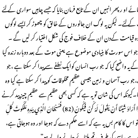
ائے او رپھر انہیں ان کے تابع فرمان بنایا کہ جسے چاہیں سواری کے لئے
 کے لئے۔ لیکن یہ لوگ ان جانوروں کے خالق کو چھوڑ کر ایسے لوگوں
و روہ قیامت کےدن ان کے خلاف فوج کی شکل اختیار کر لیں گے ۔
ا جو اس سورت کا بنیادی موضوع ہے یعنی موت کے بعد دوبارہ زندہ کیا
کے یہ واضح کیا کہ جو رب انسان کوایک نطفے سے پیدا کر سکتا ہے ،جو
رب آسمان و زمین جیسی عظیم مخلوقات کو پیدا کر سکتا ہے کیا وہ
گا۔کیونکہ اس کی شان تو یہ ہے کہ کسی بھی عظیم سے عظیم چیز پید کرنے
کے لئے اس کے لفظ "کن” کہنے کی دیری ہوتی ہے۔” إِنَّمَا أَمْرُهُ إِذَا أَرَادَ شَيْئًا أَنْ يَقُولَ لَهُ كُنْ فَيَكُونُ (82) فَسُبْحَانَ الَّذِي بِيَدِهِ مَلَكُوتُ كُلِّ
 چیز کو ارادہ کرتا ہے تو اس کا کام بس یہ ہے کہ اسے حکم دے کہ ہوجا اور وہ ہوجاتی ہے،