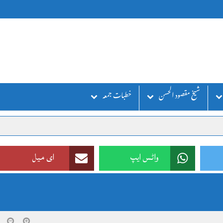
شیخ مقصود الحسن
خطبات جمعہ
واٹس ایپ
ای میل