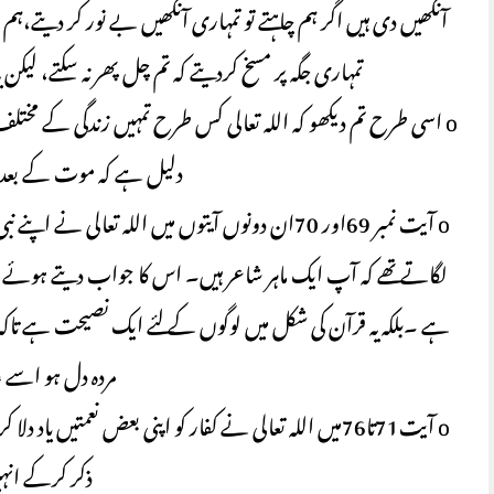
آنکھیں دی ہیں اگر ہم چاہتے تو تمہاری آنکھیں بے نور کر دیت
تمہاری جگہ پر مسخ کردیتے کہ تم چل پھر نہ سکتے، لی
o اسی طرح تم دیکھو کہ اللہ تعالی کس طرح تمہیں زندگی کے مختلف
دلیل ہے کہ موت کے بعد تمہ
o آیت نمبر 69اور 70ان دونوں آیتوں میں اللہ تعال
لگاتے تھے کہ آپ ایک ماہر شاعر ہیں۔ اس کا جواب دیتے ہوئے فرمایا
ہے ۔بلکہ یہ قرآن کی شکل میں لوگوں کے لئے ایک نصیحت ہے تاکہ ج
مردہ دل ہو اس
o آیت71تا76میں اللہ تعالی نے کفار کو اپنی بعض نعمتی
ذکر کرکے انہی