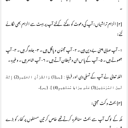
۔
[۲] الزام تراشیاں : آپ کی دعوت کو روکنے کےلئے آپ پر بہت سے الزام بھی لگائے
گئے :
۱- آپ صابی یعنی بے دین ہین ۔ ۲- آپ مجنون و پاگل ہیں ۔ ۳- جادوگر ہیں ۔ ۴- آپ
جھوٹے ہیں ۔ ۵- آپ کے پاس جن وشیطان آتے ہیں ۔ ۶- آپ شاعر ہیں ۔ وغیرہ ۔
اللہ تعالی نے آپ کے تسلی دی اور فرمایا
: [يس(1) وَالقُرْآَنِ الحَكِيمِ(2) إِنَّكَ
.
لَمِنَ المُرْسَلِينَ(3) عَلَى صِرَاطٍ مُسْتَقِيمٍ(4) ]. {يس}
[۳] بحث و کٹ حجتی :
مکہ کے لوگ آپ سے بحث مناظرہ کرتے تھے خاص کر تین مسئلوں پر کفار کو بڑے