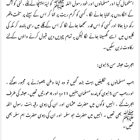
استعمال کیا اور مسلمانوں اور خود رسول اللہ ﷺ کو ایذا پہنچانے لگے ، کئی کو آگ
کے انگاروں پر لٹایا جانے لگا ، کسی کو گرم ریت پر لٹا کر اس کے سینے پر سخت پتھر
رکھ دیا جاتا اور کسی کو اس قدر سمجھا جانے لگا کہ اس کے گلے میں رسی باندھ کر مکہ کی
گلیوں میں اسے گھسیٹا جانے لگا لیکن یہ تمام چیزیں دین قبول کرنے والوں کے لئے
رکاوٹ نہ بن سکیں ۔
ہجرت حبشہ سن 5 نبوی :
جب مسلمانوں پر تکلیفیں بہت بڑھ گئیں تو وہ اپنا وطن چھوڑنے پر مجبور ہوگئے ،
اوررجب سن 5 نبوی کو پندرہ مسلمان جنہیں 11 مرد اور 4 عورتیں تھیں ، حبشہ کی طرف
ہجرت کئے ، انہیں لوگوں میں حضرت عثمان اور ان کی بیوی رقیہ بنت رسول اللہ
ﷺ بھی تھیں ۔ انہیں میں حضرت ابو سلمہ اور ان کی بیوی حضرت ام سلمہ بھی
تھیں ۔