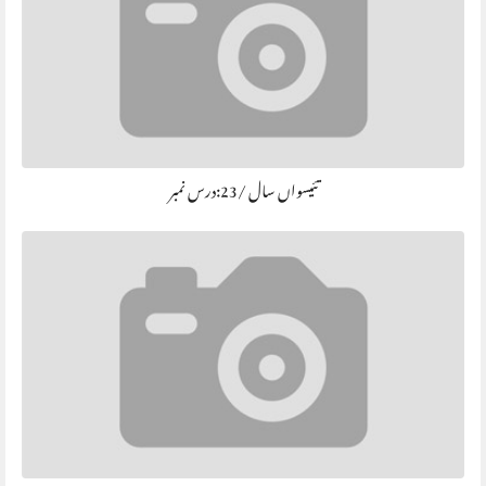
تئیسواں سال /23:درس نمبر