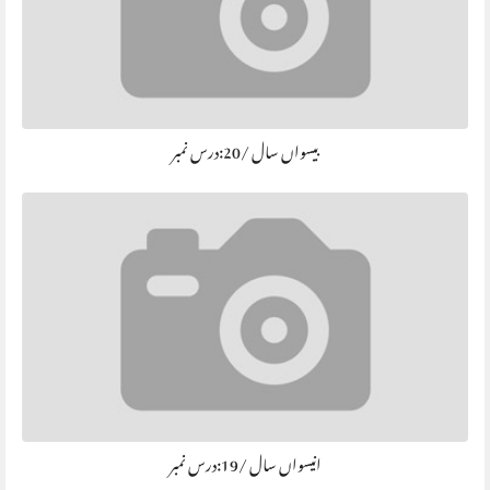
بیسواں سال /20:درس نمبر
انیسواں سال /19:درس نمبر