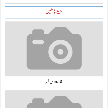
مزید پڑھیں
خاتمہ:درس نمبر