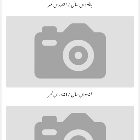
بائیسواں سال /22:درس نمبر
اکیسواں سال /21:درس نمبر