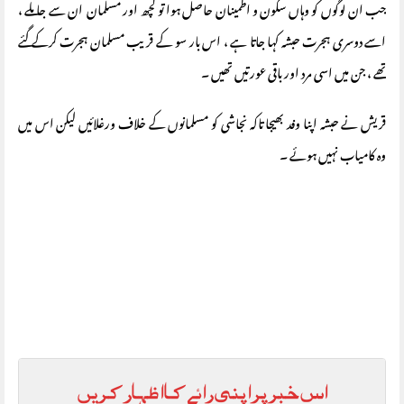
جب ان لوگوں کو وہاں سکون و اطمینان حاصل ہوا تو کچھ اور مسلمان ان سے جا ملے ،
اسے دوسری ہجرت حبشہ کہا جاتا ہے ، اس بار سو کے قریب مسلمان ہجرت کرکے گئے
تھے ، جن میں اسی مرد اور باقی عورتیں تھیں ۔
قریش نے حبشہ اپنا وفد بھیجا تاکہ نجاشی کو مسلمانوں کے خلاف ورغلائیں لیکن اس میں
وہ کامیاب نہیں ہوئے ۔
اس خبر پر اپنی رائے کا اظہار کریں