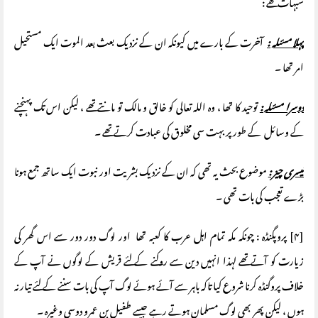
شبہات تھے :
پہلا مسئلہ :
آخرت کے بارے میں کیونکہ ان کے نزدیک بعث بعد الموت ایک مستحیل
امر تھا ۔
دوسرا مسئلہ :
توحید کا تھا ، وہ اللہ تعالی کو خالق و مالک تو مانتے تھے ، لیکن اس تک پہنچنے
کے وسائل کے طور پر بہت سی مخلوق کی عبادت کرتے تھے ۔
تیسری چیز :
موضوع بحث یہ تھی کہ ان کے نزدیک بشریت اور نبوت ایک ساتھ جمع ہونا
بڑے تعجب کی بات تھی ۔
[۴] پروپگنڈہ : چونکہ مکہ تمام اہل عرب کا کعبہ تھا اور لوگ دور دور سے اس گھر کی
زیارت کو آتے تھے لہذا انہیں دین سے روکنے کے لئے قریش کے لوگوں نے آپ کے
خلاف پروگنڈہ کرنا شروع کیا تاکہ باہر سے آئے ہوئے لوگ آپ کی بات سننے کے لئے تیار نہ
ہوں ، لیکن پھر بھی لوگ مسلمان ہوتے رہے جیسے طفیل بن عمرو دوسی وغیرہ ۔