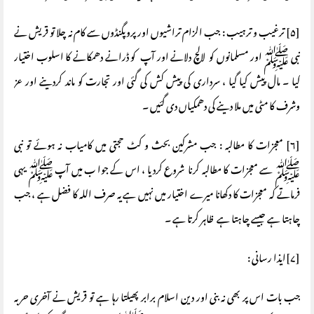
[۵] ترغیب و ترہیب : جب الزام تراشیوں اور پروپگنڈوں سے کام نہ چلا تو قریش نے
نبی ﷺ اور مسلمانوں کو لالچ دلانے اور آپ کو ڈرانے دھمکانے کا اسلوب اختیار
کیا ۔ مال پیش کیا گیا ، سرداری کی پیش کش کی گئی اور تجارت کو ماند کردینے اور عز
وشرف کا مٹی میں ملا دینے کی دھمکیاں دی گئیں ۔
[۶] معجزات کا مطالبہ : جب مشرکین بحث و کٹ حجتی میں کامیاب نہ ہوئے تو نبی
ﷺ سے معجزات کا مطالبہ کرنا شروع کردیا ، اس کے جوا ب میں آپ ﷺ یہی
فرماتے کہ معجزات کا دکھانا میرے اختیار میں نہیں ہے یہ صرف اللہ کا فضل ہے ، جب
چاہتا ہے جیسے چاہتا ہے ظاہر کرتا ہے ۔
[۷]ایذا رسانی :
جب بات اس پر بھی نہ بنی اور دین اسلام برابر پھیلتا رہا ہے تو قریش نے آخری حربہ