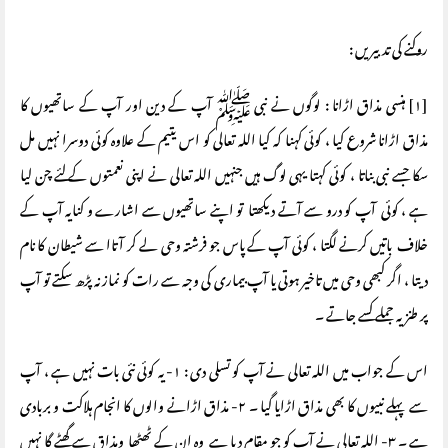
روکنے کی تدبیریں :
[۱] ہنسی مذاق اڑانا : لوگوں نے نبی ﷺ آپ کے دین اور آپ کے ساتھیوں کا
مذاق اڑانا شروع کیا ، کوئی کہنا کہ کیا اللہ تعالی کو اس یتیم کے علاوہ کوئی دوسرا نہیں مل
سکا جسے نبی بناتا ، کوئی کہتا یہی لوگ ہیں جنہیں اللہ تعالی نے اپنی نعمتوں کے لئے چن لیا
ہے ، کوئی آپ کو درو سے آتے دیکھتا تو اپنے ساتھیوں سے اشارے و کنایہ آپ کے
خلاف باتیں کرنے لگتا ، کوئی آپ کے پاس جو فرشتہ وحی لے کر آتاا سے شیطان کا نام
دیتا ، اگر کبھی وحی میں تاخیر ہوتی یا آپ بیماری کی وجہ سے رات کو نماز نہ پڑھ سکتے تو آپ
پر طنزیہ جملے کسے جاتے ۔
اس کے جواب میں اللہ تعالی نے آپ کو تسلی دی : ۱- یہ کوئی نئی بات نہیں ہے ، آپ
سے پہلے نبیوں کا بھی مذاق اڑایا گیا ۔ ۲- مذاق اڑانے والوں کا انجام ہلاکت و بربادی
ہے ۔ ۳- اللہ تعالی نے آپ کو جو مقام دیا ہے وہ ان کے ٹھٹھا ومذاق سے گھٹے گا نہیں