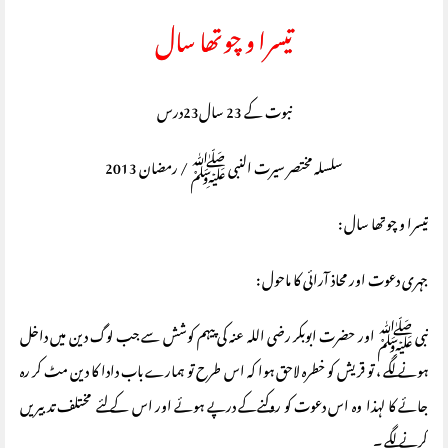
تیسرا و چوتھا سال
نبوت کے 23 سال23درس
سلسلہ مختصر سیرت النبی ﷺ / رمضان 2013
تیسرا و چوتھا سال :
جہری دعوت اور محاذ آرائی کا ماحول :
نبی ﷺ اور حضرت ابوبکر رضی اللہ عنہ کی پیہم کوشش سے جب لوگ دین میں داخل
ہونے لگے ، تو قریش کو خطرہ لاحق ہوا کہ اس طرح تو ہمارے باب دادا کا دین مٹ کر رہ
جائے کا لہذا وہ اس دعوت کو روکنےکے درپے ہوئے اور اس کے لئے مختلف تدبیریں
کرنے لگے ۔