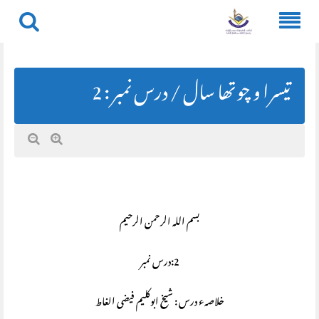
Skip
to
content
تیسرا و چوتھا سال / درس نمبر : 2
بسم اللہ الرحمن الرحیم
2:درس نمبر
خلاصہء درس : شیخ ابوکلیم فیضی الغاط