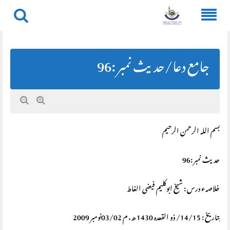
Skip
to
content
جامع دعا/حديث نمبر :96
بسم اللہ الرحمن الرحیم
حديث نمبر :96
خلاصہء درس : شیخ ابوکلیم فیضی الغاط
بتاریخ : 14/15/ ذو القعدہ 1430 ھ، م 03/02نومبر 2009