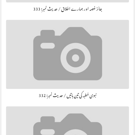
جائز غصہ اور ہمارے اخلاق / حديث نمبر: 333
نبوی خطبہ کی تین باتیں / حديث نمبر: 332