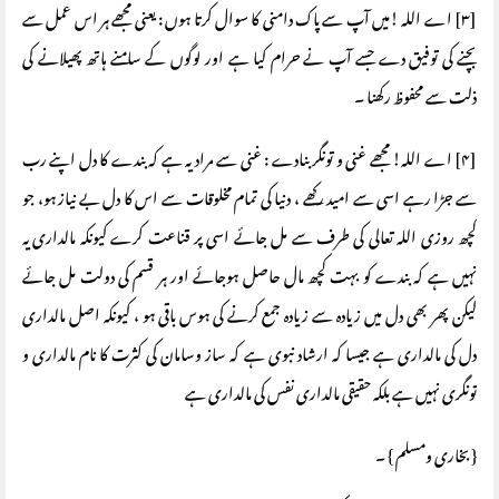
[۳] اے اللہ !میں آپ سے پاک دامنی کا سوال کرتا ہوں : یعنی مجھے ہر اس عمل سے
بچنے کی توفیق دے جسے آپ نے حرام کیا ہے اور لوگوں کے سامنے ہاتھ پھیلانے کی
ذلت سے محفوظ رکھنا ۔
[۴] اے اللہ! مجھے غنی و تونگر بنادے : غنی سے مراد یہ ہے کہ بندے کا دل اپنے رب
سے جڑا رہے اسی سے امید رکھے ، دنیا کی تمام مخلوقات سے اس کا دل بے نیاز ہو، جو
کچھ روزی اللہ تعالی کی طرف سے مل جائے اسی پر قناعت کرے کیونکہ مالداری یہ
نہیں ہے کہ بندے کو بہت کچھ مال حاصل ہوجائے اور ہر قسم کی دولت مل جائے
لیکن پھر بھی دل میں زیادہ سے زیادہ جمع کرنے کی ہوس باقی ہو ، کیونکہ اصل مالداری
دل کی مالداری ہے جیسا کہ ارشاد نبوی ہے کہ ساز وسامان کی کثرت کا نام مالداری و
تونگری نہیں ہے بلکہ حقیقی مالداری نفس کی مالداری ہے
{ بخاری ومسلم } ۔