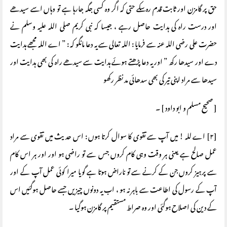
حق پر گامزن اور ثابت قدم رہ سکے حتی کہ اگر وہ کسی جگہ جارہا ہے تو وہاں اسے سیدھے
اور درست راہ کی ہدایت حاصل رہے ، جیسا کہ نبی کریم صلی اللہ علیہ وسلم نے
حضرت علی رضی اللہ عنہ سے فرمایا : اللہ تعالی سے یہ دعا مانگو کہ : ” اے اللہ مجھے ہدایت
دے اور سیدھا رکھ ” اور یہ دعا پڑھتے ہوئے ہدایت سے سیدھے راہ کی بھی ہدایت اور
سیدھا سے مراد اپنی تیر کی بھی سدھائی مد نظر رکھو
[ صحیح مسلم و ابو داود ] ۔
[۲] اے للہ ! میں آپ سے تقوی کا سوال کرتا ہوں : اس حدیث میں تقوی سے مراد
عمل صالح ہے یعنی ہر وقت وہی کام کروں جس سے تو راضی ہو اور اور ہر اس کام
سے پرہیز کروں جن کے کرنے سے تو ناراض ہوتا ہے گویا میرا کوئی عمل آپ کے اور
آپ کے رسول کی اطاعت سے باہر نہ ہو ، اب یہ دونوں چیزیں جسے حاصل ہوگئیں اس
کے دین کی اصلاح ہوگئی اور وہ صراط مستقیم پر گامزن ہوگیا ۔