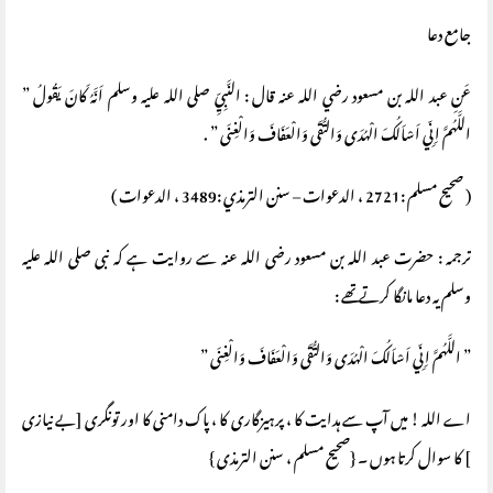
جامع دعا
عَنِ عبد الله بن مسعود رضي الله عنه قال : النَّبِيِّ صلى الله عليه وسلم اَنَّهُ كَانَ يَقُولُ ‏”‏
اللَّهُمَّ اِنِّي اَسْاَلُكَ الْهُدَى وَالتُّقَى وَالْعَفَافَ وَالْغِنَى ‏”‏ ‏.‏
( صحيح مسلم :2721 ، الدعوات – سنن الترمذي :3489 ، الدعوات )
ترجمہ : حضرت عبد اللہ بن مسعود رضی اللہ عنہ سے روایت ہے کہ نبی صلی اللہ علیہ
وسلم یہ دعا مانگا کرتے تھے :
” اللَّهُمَّ اِنِّي اَسْاَلُكَ الْهُدَى وَالتُّقَى وَالْعَفَافَ وَالْغِنَى ”
اے اللہ ! میں آپ سے ہدایت کا ، پرہیزگاری کا ، پاک دامنی کا اور تونگری [بے نیازی
] کا سوال کرتا ہوں ۔ {صحیح مسلم ، سنن الترمذی }