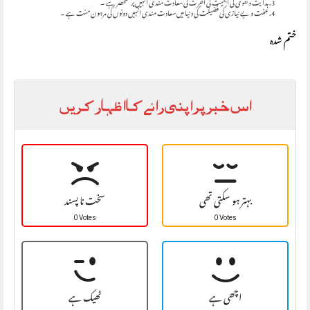
ہدایت وتقوی کی اہمیت کی آخرت کی سعادت مندی انہیں پر منحصر ہے ۔
عفت و بے نیازی کی فضیلت کی دنیا میں سعادت مندی انہیں دونوں کی مرہون منت ہے ۔
ختم شدہ
اس خبر پر اپنی رائے کا اظہار کریں
بہتر ہو سکتی تھی
سخت نا پسند
0 Votes
0 Votes
اچھی ہے
ٹھیک ہے