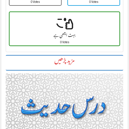
0 Votes
0 Votes
بہت اچھی ہے
0 Votes
مزید پڑھیں