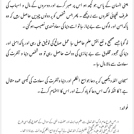
یعنی انسان کے پاس جو کچھ ہو اس پر صبر کرے اور دوسروں کے مال و اسباب کی
طرف للچائی نظروں سے نہ دیکھے ۔ پھر جس شخص کو یہ دونوں چیزیں حاصل رہیں کہ وہ
پاکدامن اور لوگوں سے بے نیاز رہا تو اسے دنیا کی سعادتمندی نصیب ہوگئی ۔
تو گویا جسے صحیح و نفع بخش علم حاصل رہا عمل صالح کی توفیق ملی رہی اور پاکدامنی اور
دنیا کی مجبور مخلوق سے بے نیازی کی دولت حاصل رہی تو وہ شخص دنیا و آخرت کی
سعادت سے مالا مال رہا ۔
سبحان اللہ دیکھیں کہ یہ دعا جوامع الکلم اور دنیا وآخرت کی سعادت کی کیسی عمدہ مثال
ہے ؟ کا شکہ لوگ اس دعا کو یاد کرتے اور اس کا اہتمام کرتے ۔
فوائد :
جس طرح عام لوگ اللہ تعالی سے علم وہدایت اور عفت و غنی کے سوال کے محتاج تھے اسی طرح
نبی صلی اللہ علیہ وسلم بھی ۔
نبی کریم صلی اللہ علیہ وسلم کی فضیلت کہ اللہ تعالی نے آپ کو جوامع الکلم کی دولت سے نوازا تھا ۔