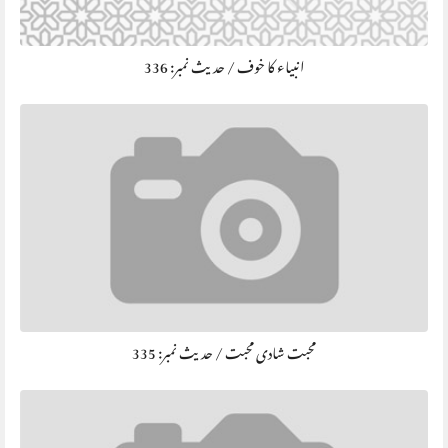
انبیاء کا خوف / حديث نمبر: 336
محبت شادی محبت / حديث نمبر: 335