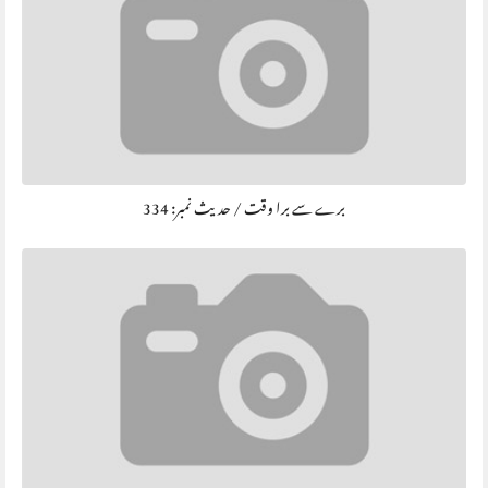
برے سے برا وقت / حديث نمبر: 334