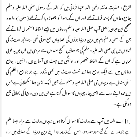
تشریح : حضرت عائشہ رضی اللہ عنہا فرماتی ہیں کہ اللہ کے رسول صلی اللہ علیہ وسلم
جامع دعاؤں کو پسند فرماتے تھے اور ان کے ماسوا کو چھوڑ دیا کرتے تھے { سنن ابو داود و
صحیح ابن حبان } یعنی آپ صلی اللہ علیہ وسلم دعاؤں میں ایسے الفاظ استعمال فرماتے تھے
جن کے معنی و مفہوم میں دین و دنیا دونوں کی بھلائیاں جمع ہوتی تھی ، چنانچہ حدیث کی
کتابوں میں نبی صلی اللہ علیہ وسلم کی جو دعائیں صحیح سندوں سے مروی ہیں ان میں یہ خوبی
نمایاں ہے کہ ان کے الفاظ مختصر اور ادائیگی میں بہت ہی آسان ہیں ، انہیں ، جامع
دعاؤں میں سے ایک جامع دعا زیر بحث حدیث میں بھی مذکور ہے جو جوامع الکلم کی
اعلی مثال ہے ، یہاں نبی صلی اللہ علیہ وسلم نے ہمیں ایک ایسی دعا سکھلائی ہے جس
میں بندہ اپنے رب سے ایسی چار چیزوں کا سوال کرتا ہے جن میں دین و دنیا کی بھلائی جمع
ہوگئی ہے ۔
[۱] اے اللہ میں آپ سے ہدایت کا سوال کرتا ہوں : یہاں ہدایت سے مراد ایسا علم
ہے جو بندے کے لئے سود مند ہو ، جس کے ذریعہ وہ اپنے دین و دنیا کے معاملے میں راہ