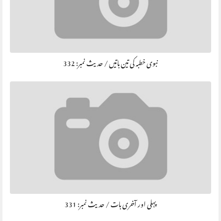
نبوی خطبہ کی تین باتیں / حديث نمبر: 332
پہلی اور آخری بات / حديث نمبر: 331