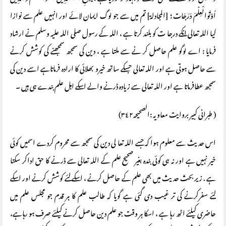
اُوْتُوالْعِلْمَ دَرَجَات ؛ [المجادلة] تم میں سے جو لوگ ایمان لائے اور انہیں علم سے نوازا
گیا اللہ تعالی انکے درجا ت کو بلند کرتا ہے ، اللہ کے رسول صلی اللہ علیہ وسلم نے ارشاد
فرمایا : اے لوگو علم حاصل کر نے سے ملتا ہے ، دین کی سمجھ سمجھنے کی کوشش کرنے
سے حاصل ہوتی ہے اور اللہ تعالی جسکے ساتھ خیرو بھلائی کا ارادہ فرماتاہے اسے دین کی
سمجھ عطافرماتا ہے اور اللہ تعالی سے زیادہ ڈرنے والے اسکے اہل علم بندے ہی ہیں ۔
( طبرانی کبیر بروایت معاویہ :الصحیحہ٣٤٢)
اس حدیث سے معلوم ہوا کہ جسے اللہ تعا لی دین کی سمجھ سے محروم کردے اسمیں کوئی
خیر نہیں ہے اور نہ ہی کوئی بندہ بغیر صحیح علم کے اللہ تعالی سے ڈرنے کا حق اداکر سکتا
ہے . زیر بحث حدیث میں بھی علم کے حاصل کرنے ، اسکے لئے کوشش کرنے اور اسکے
لئے سفرکرنے کی تر غیب دی گئی ہے گویا کہ طالب علم کا ہر قدم جو مجلس علم میں
حاضری کیلئے اٹھ رہا ہے ، اسکا ہر وقت جو علم دین حاصل کرنے کیلئے صرف ہو رہاہے،