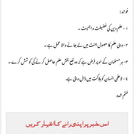
فوائد :
١ – علم دین کی فضیلت واہمیت ۔
٢- دینی علم کا حصول جنت میں لے جا نے والا عمل ہے ۔
٣- ہر مسلمان کے اوپر فرض ہے کہ وہ نفع بخش علم حاصل کر نے کی کو شش کرے ۔
٤ – لاعلمی انسان کو ہلاکت میں ڈال دیتی ہے.
ختم شدہ
اس خبر پر اپنی رائے کا اظہار کریں