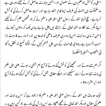
اسکی ہر کوشش جوعلم دین کے حصول اور اسمیں مہارت حاصل کرنے کیلئے ہورہی ہے
وہ حقیقت میں جنت کی طرف اپنا قدم اٹھا رہاہے اور اسے حاصل کرنے کی کوشش
کررہاہے ، سچ فرمایا اللہ کے رسول صلی اللہ علیہ وسلم نے کہ جو شخص علم کرنے کیلئے
اپنے گھر سے نکلا وہ اللہ تعالی کے راستے میں چل رہاہے یہاں تک کہ واپس آجائے .
[سنن تر مذی بروایت انس] دوسری طرف لاعلمی کواندھا پن اور خسارے کا بہت بڑا
سبب قراردیا ہے، چنانچہ قیامت کے دن اہل جہنم کہیں گے : لَوْکُنَّا نَسْمَعُ اَوْ نَعْقِلُ مَا کُنَّا
فیِ اَصْحَابِ السَّعِیْر [الملک]
اگر ہم سنے ہوتے اور سمجھنے کی کوشش کئے ہوتے تو آج ہم جہنمی نہ ہوتے . یعنی اہل علم
کی بات سنے ہوتے اسے سیکھنے اور اسکے مطابق عمل کرنے کی کوشش کر کئے ہوتے تو آج
ہمارا یہ حشر نہ ہوتا ۔
ایک حدیث میں اللہ کے رسول صلی اللہ علیہ وسلم کا ارشاد ہے کہ اس ہدایت اور
علم کی مثال جو دیکر اللہ تعالی نے مجھے بھیجا ہے اس بارش کی ماند ہے جو کسی زمین پر بر