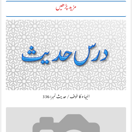
مزید پڑھیں
انبیاء کا خوف / حديث نمبر: 336