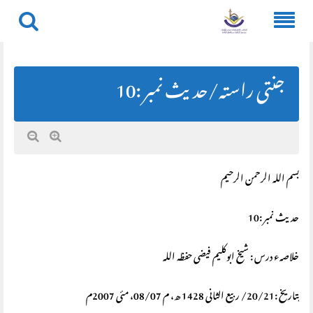
Skip
to
content
جنتی راستہ/حديث نمبر :10
بسم اللہ الرحمن الرحیم
حديث نمبر :10
خلاصہء درس : شیخ ابوکلیم فیضی حفظہ اللہ
بتاریخ :20/21/ ربیع الثانی 1428 ھ، م 08/07، مئی 2007م