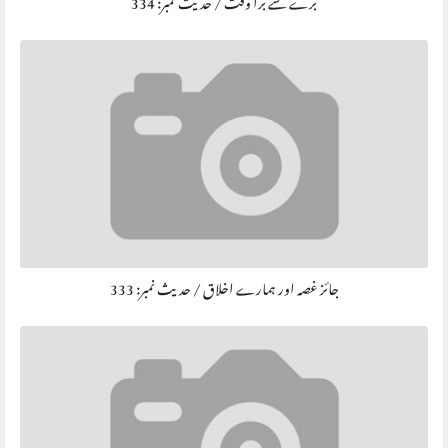
برے سے برا وقت / حديث نمبر: 334
جائز غصہ اور ہمارے اخلاق / حديث نمبر: 333