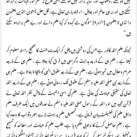
نہیں ہوسکتے ، دھوپ اور سایہ برابر نہیں ہوسکتے اسی طرح نہ علم اور جہالت برابر ہو
سکتے ہیں اور نہ ہی عالم اور جاہل . ارشاد باری تعالی ہے : قل ھل یستوی الذین یعلمون
وا لذی لا یعلمون [الزمر٩] "لوگوں سے کہدو کہ کیا علم والے اور بے علم برابرہو سکتے
ہیں ”
کیونکہ علم اللہ کانور ہے جس کی روشنی میں چل کر ایک بندہ جنت کا صحیح راستہ معلوم کر
لیتا ہے ، علم ہی کے ذریعہ ہدایت وگمراہی میں فر ق کیا جاتا ہے ، علم ہی کے ذریعہ
حرام وحلال میں تمیز ہوتی ہے ، علم ہی کے ذریعہ حقوق الہی کو پہچا نا جا تا ہے ، علم ہی
کے ذریعہ نبی صلی اللہ علیہ وسلم کے حقوق تک رسائی ہوتی ہے ، علم ہی کے ذریعہ اللہ
تعالی کی حقیقی عبادت کی جاتی ہے . علم کی اسی اہمیت کے پیش نظر اللہ تعالی نے
قرآن مجید میں اور اللہ کے رسول صلی اللہ علیہ وسلم نے حدیثوں میں ایک طرف علم
واہل علم کی فضیلت بیان فرمائی ہے ،تحصیل علم پر بہت بڑے اجر وثواب کا وعدہ کیا
ہے ، علم حاصل کرنے کا وجوبی حکم دیا ہے، طلب علم کو عبادت اور مطالعہ کو تسبیح
وتہلیل اور اسکے لئے سعی کرنے کو جہاد قرار دیا ہے : یَرْ فَعِ اللّٰہُ الَّذِیْنَ آمَنُوْا مِنْکُمْ وَالَّذِیْنَ