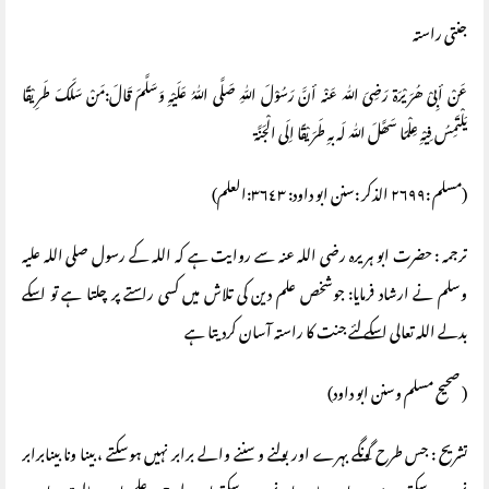
جنتی راستہ
عَنْ أبِیْ ھُرَیْرَة رَضِیَ اللّٰہ عَنْہ أنَّ رَسُوْلَ اللّٰہِ صَلَّی اللّٰہُ عَلَیْہِ وَسَلَّمَ قَالَ:مَنْ سَلَکَ طَرِیْقًا
یَلْتَمِسُ فِیْہِ عِلْمًا سَھَّلَ اللّٰہ لَہ بہِ طَرَیْقًا اِلَی الْجَنَّة
(مسلم :٢٦٩٩ الذکر :سنن ابو داود: ٣٦٤٣:العلم)
ترجمہ : حضرت ابو ہر یرہ رضی اللہ عنہ سے روایت ہے کہ اللہ کے رسول صلی اللہ علیہ
وسلم نے ارشاد فرمایا: جوشخص علم دین کی تلاش میں کسی راستے پر چلتا ہے تو اسکے
بدلے اللہ تعالی اسکے لئے جنت کا راستہ آسان کردیتا ہے
( صحیح مسلم وسنن ابو داود)
تشریح : جس طرح گونگے بہرے اور بولنے و سننے والے برابر نہیں ہوسکتے ، بینا ونا بینابرابر