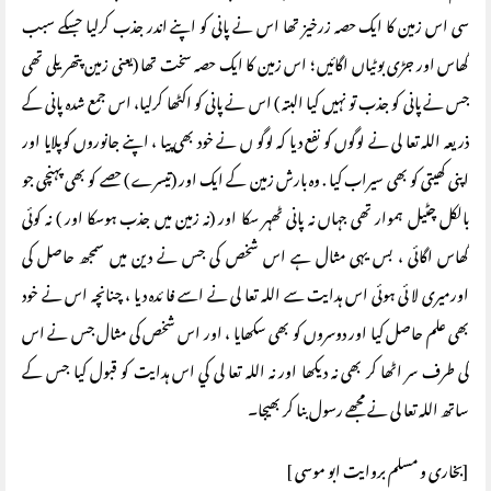
سی اس زمین کا ایک حصہ زرخیز تھا اس نے پانی کو اپنے اندر جذب کرلیا جسکے سبب
گھاس اور جڑی بوٹیاں اگائیں ؛ اس زمین کا ایک حصہ سخت تھا (یعنی زمین پتھریلی تھی
جس نے پانی کو جذب تو نہیں کیا البتہ ) اس نے پانی کو اکٹھا کرلیا، اس جمع شدہ پانی کے
ذریعہ اللہ تعا لی نے لوگوں کو نفع دیا کہ لوگو ں نے خود بھی پیا ، اپنے جانوروں کوپلایا اور
اپنی کھیتی کو بھی سیراب کیا . وہ بارش زمین کے ایک اور (تیسرے ) حصے کو بھی پہنچی جو
بالکل چٹیل ہموار تھی جہاں نہ پانی ٹھہر سکا اور (نہ زمین میں جذب ہوسکا اور ) نہ کوئی
گھاس اگائی ، بس یہی مثال ہے اس شخص کی جس نے دین میں سمجھ حاصل کی
اورمیری لا ئی ہوئی اس ہدایت سے اللہ تعا لی نے اسے فا ئدہ دیا ، چنانچہ اس نے خود
بھی علم حاصل کیا اور دوسروں کو بھی سکھایا ، اور اس شخص کی مثال جس نے اس
کی طرف سر اٹھا کر بھی نہ دیکھا اور نہ اللہ تعا لی كي اس ہدایت کو قبول کیا جس کے
ساتھ اللہ تعا لی نے مجھے رسول بنا کر بھیجا۔
[بخاری و مسلم بروایت ابو موسی ]