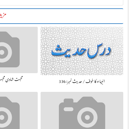
مزید
محبت شادی محبت /
انبیاء کا خوف / حديث نمبر: 336