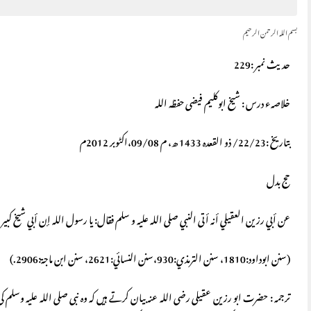
بسم اللہ الرحمن الرحیم
حديث نمبر :229
خلاصہء درس : شیخ ابوکلیم فیضی حفظہ اللہ
بتاریخ :22/23/ ذو القعدہ 1433 ھ، م 09/08،اکٹوبر 2012م
حج بدل
عن أبي رزين العقيلي أنه أتى النبي صلى الله عليه و سلم فقال: يا رسول الله إن أبي شيخ كبير لا
(سنن ابوداود:1810، سنن الترمذي:930،سنن النسائي:2621، سنن ابن ماجة:2906.)
ترجمہ : حضرت ابو رزین عقیلی رضی اللہ عنہ بیان کرتے ہیں کہ وہ نبی صلی اللہ علیہ 