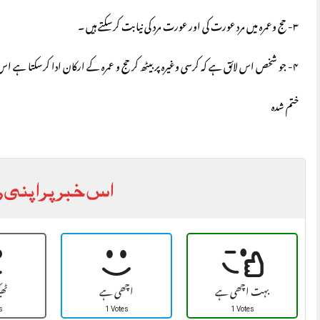
۳- حج وعمرہ میں مرد عورت کی اور عورت مرد کی نیابت کرسکتے ہیں ۔
۴- جو شخص اس لائق ہے کہ کرسی وغیرہ پر بیٹھ کر حج و عمرہ کے ارکان ادا کرسکتا ہے اس کی طرف سے حج و عمرہ جائز نہیں ۔
ختم شدہ
اس خبر پر اپنی ر
بہت اچھی ہے
اچھی ہے
ٹھ
s
1 Votes
1 Votes