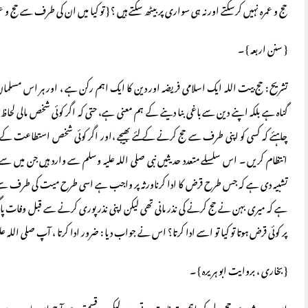
حج و عمرہ نہیں کرسکتے اور نہ ہی سواری پر بیٹھ سکتے ہیں ؟ { تو کیا میں ان کی طرف سے حج و
{ سنن اربعہ } ۔
تشریح : حج بیت اللہ ایک اسلامی فریضہ اور دین کا ایک اہم رکن ہے ، اور ہر اس مسل
گناہ ہے بلکہ اپنے دین سے باغی بنا دینے کے ہم معنی ہے، حتی کہ اگر کوئی شخص مال
چاہئے کہ کسی کو اپنی طرف سے حج کرنے کے لئے بھیجے ،اور اگر کوئی شخص استطاعت کے ب
انتظام کریں ۔ اس سلسلے متعدد حدیثیں نبی صلی اللہ علیہ وسلم سے وارد ہیں جن می
تشبیہ دی ہے کہ جس طرح قرض کا ادا کرناورثہ پر واجب ہے اسی طرح میت کی طرف سے حج 
ہے کہ میری بہن نے حج کرنے کی نذر مانی تھی لیکن اپنی نذر پوری کرنے سے قبل وفات پاگئی
پر کوئی قرض ہوتا تو کیا تو اسے ادا کرتا؟ اس نے جواب دیا : ضرور ادا کرتا ، آپ صلی اللہ علی
{ بخاری ، بروایت ابو ہریرہ } ۔