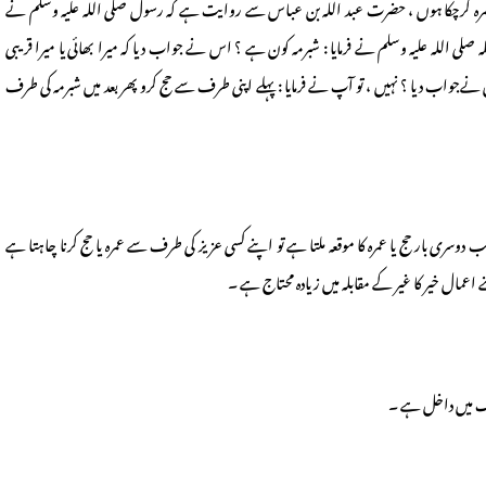
و عمرہ کرچکا ہوں ، حضرت عبد اللہ بن عباس سے روایت ہے کہ رسول صلی اللہ علیہ وسلم نے
ی اللہ علیہ وسلم نے فرمایا : شبرمہ کون ہے ؟ اس نے جواب دیا کہ میرا بھائی یا میرا قریبی
 نےجواب دیا ؟ نہیں ، تو آپ نے فرمایا : پہلے اپنی طرف سے حج کرو پھر بعد میں شبرمہ کی طرف
دوسری بار حج یا عمرہ کا موقعہ ملتا ہے تو اپنے کسی عزیز کی طرف سے عمرہ یا حج کرنا چاہتا ہے
 اعمال خیر کا غیر کے مقابلہ میں زیادہ محتاج ہے ۔