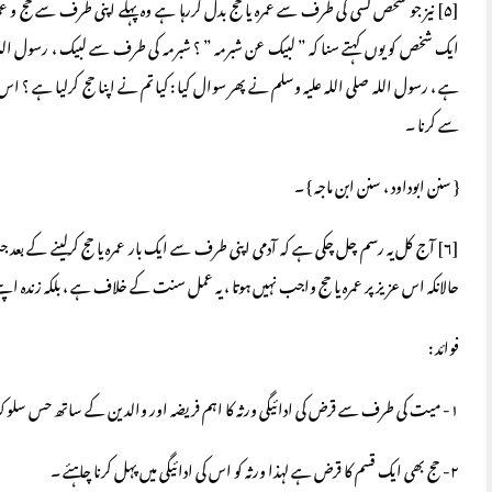
[۵] نیز جو شخص کسی کی طرف سے عمرہ یا حج بدل کررہا ہے وہ پہلے اپنی طرف سے حج 
ایک شخص کو یوں کہتے سنا کہ ” لبیک عن شبرمہ ” ؟ شبرمہ کی طرف سے لبیک ، رسول اللہ صل
ہے ، رسول اللہ صلی اللہ علیہ وسلم نے پھر سوال کیا : کیا تم نے اپنا حج کرلیا ہے ؟ اس
سے کرنا ۔
{ سنن ابوداود ، سنن ابن ماجہ } ۔
[۶] آج کل یہ رسم چل چکی ہے کہ آدمی اپنی طرف سے ایک بار عمرہ یا حج کرلینے کے بعد جب 
حالانکہ اس عزیز پر عمرہ یا حج واجب نہیں ہوتا ، یہ عمل سنت کے خلاف ہے ، بلکہ زندہ اپنے
فوائد :
۱- میت کی طرف سے قرض کی ادائیگی ورثہ کا اہم فریضہ اور والدین کے ساتھ حس سلوک میں داخل ہے ۔
۲- حج بھی ایک قسم کا قرض ہے لہذا ورثہ کو اس کی ادائیگی میں پہل کرنا چاہئے ۔