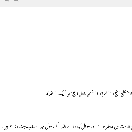
 يستطيع الحج و لا العمرة و لا الظعن، قال ( حج عن أبيك واعتمر ).
وسلم کی خدمت میں حاضر ہوئے اور سوال کیا : اے اللہ کے رسول میرے باپ بہت بوڑھے ہیں ،