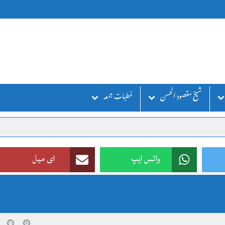
شیخ مقصود الحسن
خطبات جمعہ
واٹس ایپ
ای میل