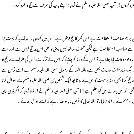
 عمرہ کروں ؟ } آپ صلی اللہ علیہ وسلم نے فرمایا : اپنے باپ کی طرف سے حج و عمرہ کرو ۔
مان پر جو صاحب استطاعت ہے اس گھر کا حج فرض ہے، اس میں کوتاہی نہ صرف یہ کہ بہت بڑا
ی لحاظ سے صاحب استطاعت ہے لیکن صحت ساتھ نہیں دیتی تو بھی اس پر حج فرض ہے اور اسے
اوجود وفات پایا جاتا ہے تو اس کے ورثہ کو چاہئے کہ اس کے ترکہ سے اس کی طرف سے حج کا
ں سے ایک زیر بحث حدیث بھی ہے، بلکہ اللہ کے رسول صلی اللہ علیہ وسلم نے اسے قرض سے
کرنا بھی ورثہ پر میت کا حق ہے ،چنانچہ ایک شخص نبی صلی اللہ علیہ وسلم سے سوال کرتا
 [ تو اس بارے میں کیا حکم ہے ؟ ] آپ صلی اللہ علیہ وسلم نے ارشاد فرمایا کہ اگر تیری بہن
ہ وسلم نے ارشاد فرمایا : تو اللہ تعالی کا قرض زیادہ حقدار ہے کہ اسے ادا کیا جائے ۔