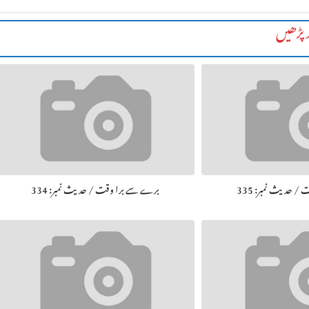
 پڑھیں
 حديث نمبر: 335
برے سے برا وقت / حديث نمبر: 334