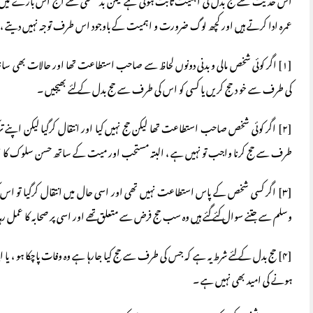
اس حدیث سے حج بدل کی اہمیت ثابت ہوتی ہے لیکن بدقسمتی سے آج اس بارے میں لوگ غ
عمرہ ادا کرتے ہیں اور کچھ لوگ ضرورت و اہمیت کے باوجود اس طرف توجہ نہیں دیتے ، ص
[۱] اگر کوئی شخص مالی و بدنی دونوں لحاظ سے صاحب استطاعت تھا اور حالات بھی سازگا
کی طرف سے خو د حج کریں یا کسی کو اس کی طرف سے حج بدل کے لئے بھیجیں ۔
[۲] اگر کوئی شخص صاحب استطاعت تھا لیکن حج نہیں کیا اور انتقال کرگیا لیکن اپنے
طرف سے حج کرنا واجب تو نہیں ہے ، البتہ مستحب اور میت کے ساتھ حسن سلوک کا 
[۳] اگر کسی شخص کے پاس استطاعت نہیں تھی اور اسی حال میں انتقال کرگیا تو اس کی
وسلم سے جتنے سوال کئے گئے ہیں وہ سب حج فرض سے متعلق تھے اور اسی پر صحابہ کا عمل رہ
[۴] حج بدل کے لئے شرط یہ ہے کہ جس کی طرف سے حج کیا جارہا ہے وہ وفات پاچکا ہو ، یا ا
ہونے کی امید بھی نہیں ہے ۔