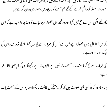
لو و تقصیر کے شکار ہیں، کچھ لوگ تو ایسے ہیں کہ بلا ضرورت بھی ورثہ کی طرف سے حج و
ورت مسئلہ کو واضح کرنے کے لئے ہم مسئلے کو درج ذیل نکات میں بیان کرتے ہیں :
ر تھے لیکن اس نے حج نہیں کیا اور وہ کچھ مال چھوڑ کر جارہا ہے تو ورثہ پر واجب ہے کہ اس
 ترکہ میں اتنا مال نہیں چھوڑا ہے جس سے اس کی طرف سےحج بدل کیا جاسکے تو ورثہ پر اس کی
ایک حصہ ضرور ہے ۔
 طرف سے حج کرنا سنت و مستحب تو نہیں ہے البتہ جائز ہے ، کیونکہ نبی کریم صلی اللہ علیہ
ا ہے ۔
یسا بیمار ہو کہ وہ کسی بھی صورت میں مکہ مکرمہ پہنچنے کی طاقت نہ رکھتا ہو، نیز اس کے صحت یاب