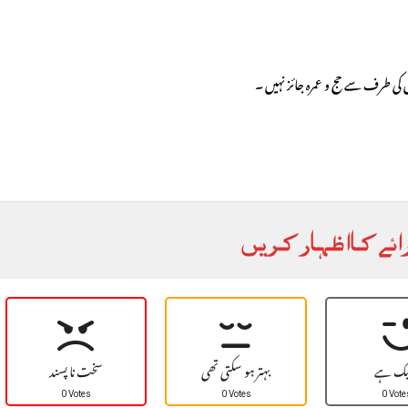
ائے کا اظہار کریں
یک ہے
بہتر ہو سکتی تھی
سخت نا پسند
0 Votes
0 Votes
0 Vote