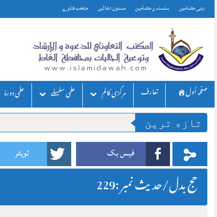
Skip
دینی مضامین
سلسلہ و مضامین
مسنون دعائیں
منتخب فتاوے
to
content
صفحه أول
تعارف
مركزی كالم
علمی سلسلے
علمی دورۂ
تازه ترين
فیس بک
ٹویٹر
حج بدل/حديث نمبر :229