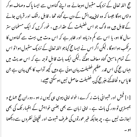
حج اللہ تعالی کے نزدیک مقبول ہوجائے وہ اپنے گناہوں سے ایسا پاک وصاف ہوکر
واپس ہوگا جیسا کہ وہ اپنی پیدائش کے دن بے گناہ تھا ، قابل رشک اور قربان جانے
کے قابل ہیں وہ لوگ جو اس فضیلت کے حقدار ہیں ، غور کریں کہ ایک مسلمان ستر
سال کا ہو، یا اس سے کم وزیادہ اور ظاہر ہے کہ اس مدت میں بہت سے گناہوں کا
مرتکب ہوا ہوگا ، لیکن اگر اس نے ایسا حج کیاجو اللہ تعالی کے نزدیک مقبول ہوا تو اس
کے تمام ماسبق گناہ معاف ہوگئے ،لیکن ایک بات قابل توجہ ہے کہ اس حدیث میں
جہاں حج کی اس قدر عظیم فضیلت بیان ہوئی ہے وہیں کچھ آداب کا بھی بیان ہے جن
کا پاس و لحاظ کئے بغیر حج کی یہ فضیلت حاصل نہیں ہوسکتی جیسے :
[۱] فحش اور شہوانی بات نہ کرے : خواہ اپنی بیوی ہی کیوں نہ ہو ، دوران حج جماع و
ہمبستری تو دور کی بات ہے ، اپنی زبان سے بھی جنسی خواہش کے اظہار تک کی بھی
اجازت نہیں ہے ، چہ جائیکہ غیر عورتوں کی طرف شہوت اور للچائی نظروں سے دیکھنا
ہو ۔