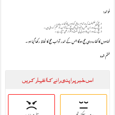
فوائد:
حج کی فضیلت کہ وہ تمام سابق گناہوں کا کفارہ ہے ۔
حج کے دوران جنس وشہوانی باتیں حج کے ثواب کو ختم کردیتی ہیں ۔
حج کے دوران بلا وجہ کی کی بحث و تکرار بھی منع ہے ۔
گناہوں کا کفارہ وہی حج ہوگا جس کے اندر آداب حج کا لحاظ رکھا گیا ہو ۔
ختم شدہ
اس خبر پر اپنی رائے کا اظہار کریں