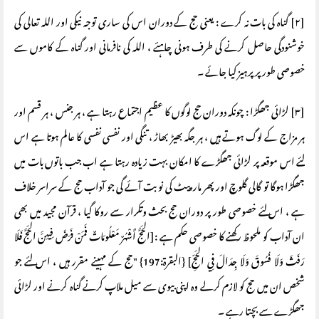
[۲] گناہ کی بات نہ کرے : یعنی حج کے دوران اس کی ساری توجہ نیکی اور اللہ تعالی کی
خوشنودگی حاصل کرنے کی طرف ہونی چاہئے ، اللہ کی نافرمانی اور گناہ کے کاموں سے
خصوصی طور پر پرہیز کیا جائے ۔
[۳] لڑائی جھگڑا : چونکہ دوران حج لوگوں کا عظیم اجتماع رہتا ہے ، ہر جنس ، ہر قسم اور
ہر مزاج کے لوگ ہوتے ہیں ، ہر جگہ بھیڑ بھاڑ ، تنگی اور نفسی نفسی کا عالم ہوتا ہے اس
لئے اس موقعہ پر لڑائی جھگڑے کا امکان بہت زیادہ رہتا ہے اب جب باتوں بات میں
جھگڑا ہوگا تو گالی گلوچ اور پھر مارپیٹ کی نوبت آئے گی جو آداب حج کے سراسر خلاف
ہے ، اس لئے خصوصی طور پر دوران حج بحث وتکرار سے روکا گیا ، قرآن مجید میں بھی
ان آداب کو ملحوظ رکھنے کا خصوصی حکم ہے :[الحَجُّ أَشْهُرٌ مَعْلُومَاتٌ فَمَنْ فَرَضَ فِيهِنَّ الحَجَّ فَلَا
رَفَثَ وَلَا فُسُوقَ وَلَا جِدَالَ فِي الحَجِّ] {البقرة:197} "حج کے مہینے مقرر ہیں ، اس لئے جو
شخص ان میں حج کو لازم کرلے وہ اپنی بیوی سے میل ملاپ کرنے گناہ کرنے اور لڑائی
جھگڑے سے بچتا رہے ۔