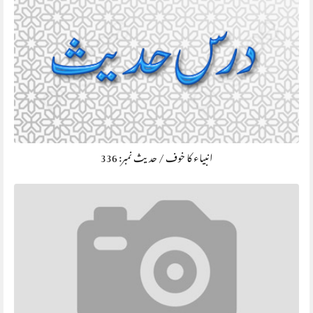
انبیاء کا خوف / حديث نمبر: 336