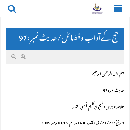
Skip
to
content
حج کےآداب وفضائل/حديث نمبر :97
بسم اللہ الرحمن الرحیم
حديث نمبر :97
خلاصہء درس : شیخ ابوکلیم فیضی الغاط
بتاریخ : 21/22/ ذو القعدہ 1430 ھ، م 10/09نومبر 2009