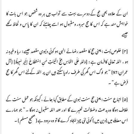
ان کے علاوہ بھی حج کے دوسرے بہت سے آداب ہیں ہر وہ شخص جو اس بات کا
خواہش مند ہے کہ اس کا حج مبرور ومقبول ہو اسے چاہئے کہ ان کا پاس و لحاظ رکھے
جیسے
[۴] خلوص نیت : یعنی حج کا مقصد رضائے الہی ہو کوئی دنیوی مقصد جیسے : ریا وغیرہ نہ
ہو ، اللہ تعالی کافرمان ہے : [وَللهِ عَلَى النَّاسِ حِجُّ البَيْتِ مَنِ اسْتَطَاعَ إِلَيْهِ سَبِيلًا] {آل
عمران:97} ” جو لوگ اس گھر کی طرف راہ پاسکتے ہیں ان پر اللہ کے لئے اس گھر کا حج
فرض ہے ” ۔
[۵] اتباع سنت : یعنی حج سنت نبوی کے مطابق کیا جائے ، کیونکہ جو عمل سنت کے
خلاف ہوگا وہ بدعت وضلالت ٹھہرے گا اور عند اللہ مقبول نہ ہوگا ۔ ” جو ہمارے
اس معاملے میں {دین میں } کوئی نئی چیز ایجاد کرے گا تو وہ مردود ہے { صحیح مسلم } ۔