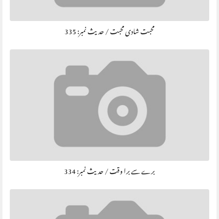
محبت شادی محبت / حديث نمبر: 335
برے سے برا وقت / حديث نمبر: 334