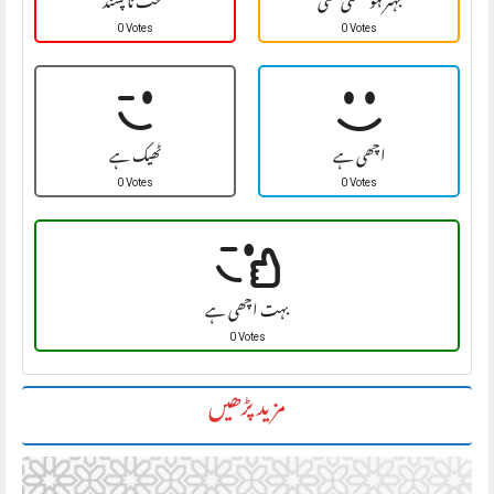
بہتر ہو سکتی تھی
سخت نا پسند
0 Votes
0 Votes
اچھی ہے
ٹھیک ہے
0 Votes
0 Votes
بہت اچھی ہے
0 Votes
مزید پڑھیں