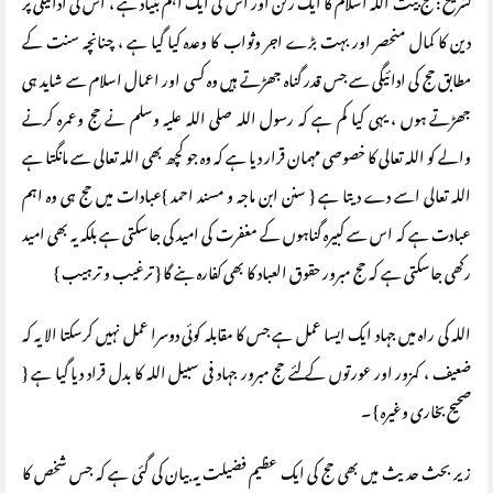
تشریح : حج بیت اللہ اسلام کا ایک رکن اور اس کی ایک اہم بنیاد ہے ، اس کی ادائیگی پر
دین کا کمال منحصر اور بہت بڑے اجر وثواب کا وعدہ کیا گیا ہے ، چنانچہ سنت کے
مطابق حج کی ادائیگی سے جس قدر گناہ جھڑتے ہیں وہ کسی اور اعمال اسلام سے شاید ہی
جھڑتے ہوں ، یہی کیا کم ہے کہ رسول اللہ صلی اللہ علیہ وسلم نے حج وعمرہ کرنے
والے کو اللہ تعالی کا خصوصی مہمان قرار دیا ہے کہ وہ جو کچھ بھی اللہ تعالی سے مانگتا ہے
اللہ تعالی اسے دے دیتا ہے { سنن ابن ماجہ و مسند احمد }عبادات میں حج ہی وہ اہم
عبادت ہے کہ اس سے کبیرہ گناہوں کے مغفرت کی امید کی جاسکتی ہے بلکہ یہ بھی امید
رکھی جاسکتی ہے کہ حج مبرور حقوق العباد کا بھی کفارہ بنے گا { ترغیب و ترہیب }
اللہ کی راہ میں جہاد ایک ایسا عمل ہے جس کا مقابلہ کوئی دوسرا عمل نہیں کرسکتا الا یہ کہ
ضعیف ، کمزور اور عورتوں کے لئے حج مبرور جہاد فی سبیل اللہ کا بدل قراد دیا گیا ہے {
صحیح بخاری وغیرہ } ۔
زیر بحث حدیث میں بھی حج کی ایک عظیم فضیلت یہ بیان کی گئی ہے کہ جس شخص کا