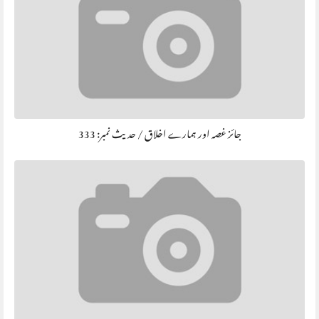
جائز غصہ اور ہمارے اخلاق / حديث نمبر: 333