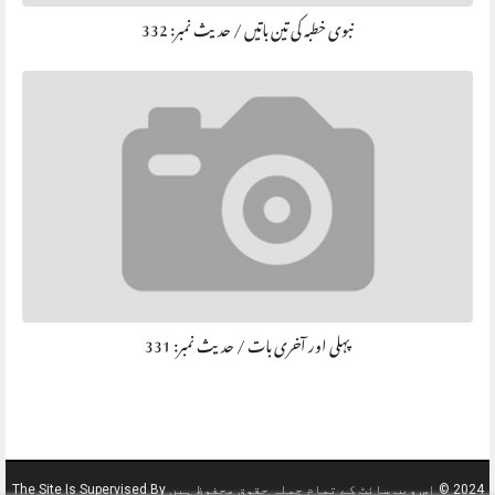
نبوی خطبہ کی تین باتیں / حديث نمبر: 332
پہلی اور آخری بات / حديث نمبر: 331
2024 © اس ویب سائٹ کے تمام جملہ حقوق محفوظ ہیں The Site Is Supervised By