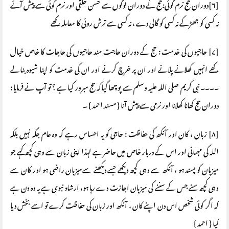
[۶]دوران حج نرم گوئی:حج کے دوران لوگوں سے حسن خلقی اور نرم گوئی سے پیش آئے
نہ کسی کو جھڑکے نہ کسی کو گالی دے ، نہ کسی سے ترش روئی کا معاملہ رکھے
[۷] حاجیوں کی خدمت : حج کے دوران حاجت مند حاجیوں کی حاجات کا خاص خیال
رکھے انہیں کھلانے پلانے اور ان پر خرچ کرنے اور ان کی خدمت کو اپنا شیوہ بنالے
۔۔۔۔ نبی کریم صلی اللہ علیہ وسلم سے پوچھا گیاکہ حج مبرور کیا ہے ؟ تو آپ نے فرمایا :
دوران حج کھانا کھلانا اور نرمی سے پیش آنا { مسند احمد } ۔
[۸] زبان ، کان اور آنکھ کی حفاظت : حاجی کو یہ احساس رہے کہ وہ عام جگہ نہیں بلکہ
اللہ کی مہمانی اور اس کے دربار خاص میں حاضر ہے لہذا اپنی زبان سے وہی کچھ کہے جو
میزبان کو پسند ہو ، آنکھ سے وہی کچھ دیکھے جسے دیکھنے سےمیزبان راضی ہو اور کان سے
وہی کچھ سنے جس کے سننے کی میزبان اجازت دے رہا ہو، ارشاد نبوی ہے یہ وہ دن ہے
کہ اگر کوئی شخص اس دن اپنے کان ، آنکھ اور زبان کی حفاظت کرے تو اسے بخش دیا
گیا { احمد }