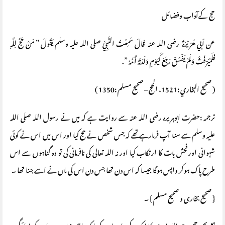
حج کےآداب وفضائل
عن أبي هُرَيْرَةَ ـ رضى الله عنه ـ قَالَ سَمِعْتُ النَّبِيَّ صلى الله عليه وسلم يَقُولُ ‏”‏ مَنْ حَجَّ لِلَّهِ
فَلَمْيَرْفُثْ وَلَمْ يَفْسُقْ رَجَعَ كَيَوْمِ وَلَدَتْهُ أُمُّهُ ‏”‏‏.‏
( صحيح البخاري :1521، الحج – صحيح مسلم :1350 )
ترجمہ :حضرت ابوہریرہ رضی اللہ عنہ سے روایت ہے کہ میں نے رسول اللہ صلی اللہ
علیہ وسلم سے سنا آپ فرمارہے تھے کہ جس شخص نے حج کیا اور اس میں اس نے کوئی
شہوانی اور فحش بات کا ارتکاب کیا اور نہ اللہ تعالی کی نافرمانی کی تو وہ گناہوں سے اس
طرح پاک ہوکر واپس ہوگا جیسا کہ اس دن تھا جس دن اس کی ماں نے اسے جنا تھا ۔
{ صحیح بخاری و صحیح مسلم } ۔