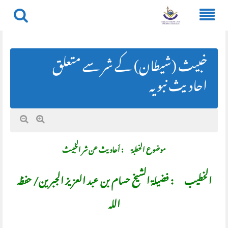
Skip
to
content
خبیث (شیطان) کے شر سے متعلق
احادیث نبویہ
موضوع الخطبة : أحاديث عن شر الخبيث
الخطيب : فضيلة الشيخ حسام بن عبد العزيز الجبرين/ حفظه
الله