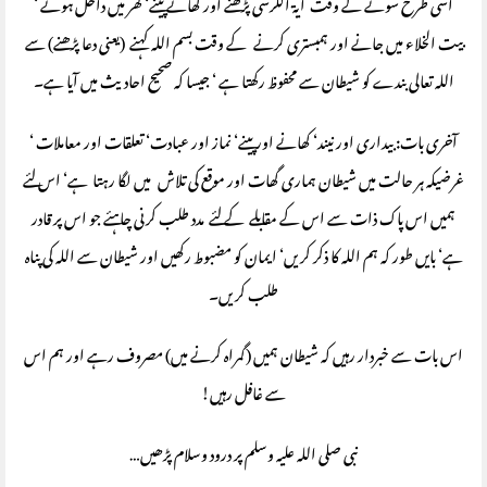
اسی طرح سونے کے وقت آیۃ الکرسی پڑھنے اور کھانے پینے‘ گھر میں داخل ہونے ‘
بیت الخلاء میں جانے اور ہمبستری کرنے کے وقت بسم اللہ کہنے (یعنی دعا پڑھنے) سے
اللہ تعالی بندے کو شیطان سے محفوظ رکھتا ہے ‘ جیسا کہ صحیح احادیث میں آیا ہے۔
آخری بات: بیداری اور نیند‘ کھانے اور پینے‘ نماز اور عبادت‘ تعلقات اور معاملات ‘
غرضیکہ ہر حالت میں شیطان ہماری گھات اور موقع کی تلاش میں لگا رہتا ہے‘ اس لئے
ہمیں اس پاک ذات سے اس کے مقابلے کے لئے مدد طلب کرنی چاہئے جو اس پر قادر
ہے‘ بایں طور کہ ہم اللہ کا ذکر کریں‘ ایمان کو مضبوط رکھیں اور شیطان سے اللہ کی پناہ
طلب کریں۔
اس بات سے خبردار رہیں کہ شیطان ہمیں (گمراہ کرنے میں) مصروف رہے اور ہم اس
سے غافل رہیں!
نبی صلی اللہ علیہ وسلم پر درود وسلام پڑھیں…