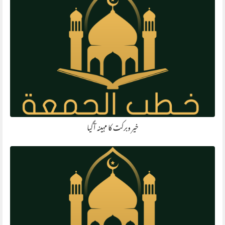
خیر وبرکت کا مہینہ آگیا