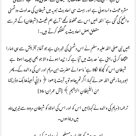
عمل ہے‘ اسی لئے بہت سے مقامات پر شیطان سے اللہ کی پناہ طلب کرنے کی
مشروعیت وارد ہوئی ہے اور بہت سی احادیث نبویہ میں شیطان کی عداوت ودشمنی
واضح کی گئی ہے‘ اللہ ہمیں اس سے محفوظ رکھے‘ آئیے ہم خبیث (شیطان) کے شر سے
متعلق بعض احادیث پر گفتگو کرتے ہیں..!
ہمیں نبی صلی اللہ علیہ وسلم نے اس دشمنی کی خبر دی ہے جو آغازِ آفرینش سے ہی ہمارا
پیچھا کر تی رہتی ہے‘ حدیث میں آیا ہے کہ : "پیدا ہونے والا جو بھی بچہ پیدا ہوتا ہے
شیطان اس کو کچوکا لگاتا ہے‘ ماسوائے حضرت ابن مریم اور ان کی والدہ کے۔پھر
ابوہریرۃ رضی اللہ عنہ نے کہا: اگر تم چاہو تویہ آیت پڑھو: ﴿ وَإنِّي أُعِيذُهَا بكَ وَذُرِّيَّتَهَا
مِنَ الشَّيْطَانِ الرَّجِيمِ ﴾ [آل عمران: 36]
ترجمہ: (مریم کی والدہ نے کہا) میں اس کو اور اس کی اولاد کو شیطان مردود سے تیری پناہ
میں دیتا ہوں۔