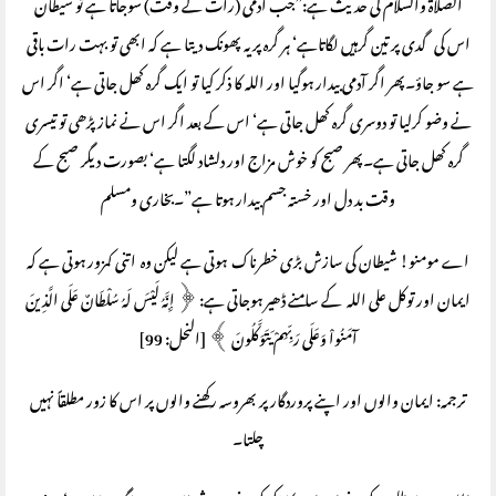
الصلاۃ والسلام کی حدیث ہے:”جب آدمی (رات کے وقت) سوجاتا ہے تو شیطان
اس کی گدی پر تین گرہیں لگاتاہے‘ ہر گرہ پر یہ پھونک دیتا ہے کہ ابھی تو بہت رات باقی
ہے سو جاؤ۔پھر اگر آدمی بیدار ہوگیا اور اللہ کا ذکر کیا تو ایک گرہ کھل جاتی ہے‘ اگر اس
نے وضو کرلیا تو دوسری گرہ کھل جاتی ہے‘ اس کے بعد اگر اس نے نماز پڑھی تو تیسری
گرہ کھل جاتی ہے۔پھر صبح کو خوش مزاج اور دلشاد لگتا ہے‘ بصورت دیگر صبح کے
وقت بد دل اور خستہ جسم بیدار ہوتا ہے”۔بخاری ومسلم
اے مومنو! شیطان کی سازش بڑی خطرناک ہوتی ہے لیکن وہ اتنی کمزور ہوتی ہے کہ
ایمان اور توکل علی اللہ کے سامنے ڈھیر ہوجاتی ہے: ﴿ إِنَّهُ لَيْسَ لَهُ سُلْطَانٌ عَلَى الَّذِينَ
آمَنُواْ وَعَلَى رَبِّهِمْ يَتَوَكَّلُونَ ﴾ [النحل: 99]
ترجمہ: ایمان والوں اور اپنے پروردگار پر بھروسہ رکھنے والوں پر اس کا زور مطلقاً نہیں
چلتا۔