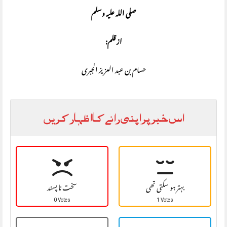
صلی اللہ علیہ وسلم
از قلم:
حسام بن عبد العزیز الجبری
اس خبر پر اپنی رائے کا اظہار کریں
بہتر ہو سکتی تھی
سخت نا پسند
0 Votes
1 Votes