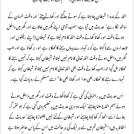
اس حدیث کو بخاری ومسلم نے روایت کیا ہے
اللہ کے بندو! شیطان چاہتا ہے کہ سوتے جاگتے اور کھاتے پیتے ‘ ہمہ وقت انسان کے
ساتھ لگا رہے‘ حدیث میں آیا ہے: "جب آدمی اپنے گھر میں جاتاہے اور گھر میں داخل
ہوتے وقت اور کھانا کھاتے وقت اللہ کا نام لیتا ہے تو شیطان (اپنے رفیقوں اور
تابعداروں سے) کہتا ہے کہ نہ تمہارے یہاں رہنے کاٹھکانہ ہے اور نہ کھانا ہے اور جب
گھر میں داخل ہوتے وقت اللہ تعالی کا نام نہیں لیتا تو شیطان کہتا ہے کہ تمہیں رہنے کا
ٹھکانہ مل گیا اور جب کھاتے وقت بھی اللہ تعالی کا نام نہیں لیتا تو شیطان کہتا ہے کہ
تمہارے رہنے کا ٹھکانہ بھی ہوا اور کھانا بھی ملا” اسے مسلم نے رویات کیا ہے۔
اس حدیث میں یہ رہنمائی کی گئی ہے کہ کھاناکھاتے وقت اور گھر میں داخل ہوتے
ہوئے بسم اللہ پڑھنا چاہئے‘ ایک دوسری حدیث میں یہ تعلیم دی گئی ہے کہ جو لقمہ گر
جائے اسے اٹھا کر کھالینا چاہئے اور شیطان کے لئے نہیں چھوڑنا چاہئے‘ حدیث کے
الفاظ یہ ہیں: "شیطان تم میں سے ہر ایک کی ہر حالت میں اس کے پاس حاضر ہوتا ہے