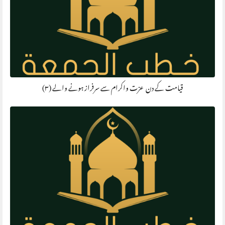
قیامت کے دن عزت واکرام سے سرفراز ہونے والے (۳)