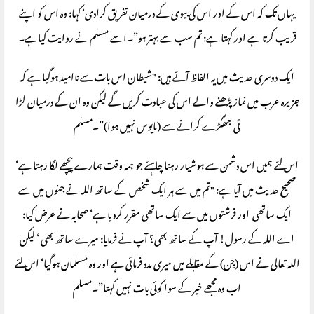
یہاں تک کہ اس کے اور اس کی بیوی کے درمیان تفریق کرادی‘ کہا: وہ اس کو اپنے
قریب کرتا ہے اور کہتا ہے: تم سب سے بہتر ہو”۔اسے مسلم نے روایت کیاہے۔
ایک دوسری حدیث میں یہ الفاظ آئے ہیں: "شیطان اس بات سے ناامید ہوگیا ہے کہ
جزیرہ عرب میں نماز پڑھنے والے اس کی عبادت کریں گے لیکن وہ ان کے درمیان لڑا
ئی جھگڑے کرانے سے (مایوس نہیں ہوا)”۔مسلم
اس لئے ہمیں اس دشمن سے ہوشیار رہنا چاہئے جو ہمہ وقت ہمارے پیچھے لگا رہتا ہے‘
صحیح حدیث میں آیا ہے: "تم میں سے ہر ایک شخص کے ساتھ اللہ نے جنوں میں سے
ایک ساتھی اور فرشتوں میں سے ایک ساتھی مقرر کردیا ہے‘ صحابہ نے عرض کیا:
اے اللہ کے رسول! آپ کے ساتھ بھی؟ آپ نے فرمایا: میرے ساتھ بھی ‘ لیکن
اللہ تعالی نے اس (جِن) کے مقابلے میں میری مدد فرمائی ہے اور وہ مسلمان ہوگیا‘ اس لئے
اب وہ مجھے خیر کے سوا کوئی بات نہیں کہتا”۔مسلم