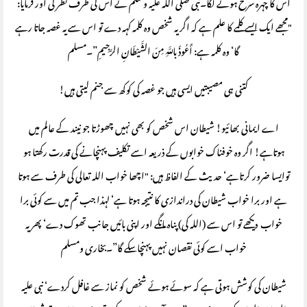
اس کا چہرہ سرخ ہونے لگا۔نبی صلی اللہ علیہ وسلم نے اس کی طرف نظر کی اور فرمایا:
"مجھے ایک ایسے کلمے کا علم ہے کہ اگر یہ شخص وہ کلمہ کہہ دے تو اس سے یہ غصہ جاتا رہے
گا‘ وہ کلمہ ہے: أَعُوذُ باللَّهِ مِنَ الشَّيْطَانِ الرَّجِيمِ”۔مسلم
کتنی ہی مصیبتیں ایسی ہیں جو غصہ کی کوکھ سے جنم لیتی ہیں!
اے ایمانی بھائیو! شیطان اس شخص کو بھی نہیں چھوڑتا جو نیند کے عالم میں
ہوتاہے! اگر وہ خوفناک خوابوں کے ذریعہ اسے تکلیف پہنچانے کی قدرت رکھتا ہو
توایسا ضرور کرتاہے‘ حدیث کے الفاظ ہیں: "اچھا خواب اللہ تعالی کی طرف سے ہوتا
ہے اور برا خواب شیطان کی دراندازی کا نتیجہ ہوتا ہے‘ لہذا جب تم میں سے کوئی برا
خواب دیکھے تو اس سے (اللہ کی) پناہ مانگے اور اپنی بائیں جانب تھوک دے‘ پھر یہ
خواب اسے کوئی نقصان نہیں پہنچا سکے گا”۔بخاری ومسلم
شیطان کی کوشش ہوتی ہے کہ سوئے ہوئے شخص کو نماز سے غافل کردے‘ نبی علیہ