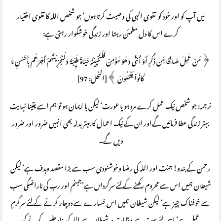
میں آپ کو اور خود کو تقوی الہی کی وصیت کرتا ہوں‘ جو شخص اللہ کا تقوی اختیار
کرے اس کا دل مطمئن رہتا اور زندگی خوشگوار رہتی ہے:
﴿ مَنْ عَمِلَ صَالِحًا مِّن ذَكَرٍ أَوْ أُنثَى وَهُوَ مُؤْمِنٌ فَلَنُحْيِيَنَّهُ حَيَاةً طَيِّبَةً وَلَنَجْزِيَنَّهُمْ أَجْرَهُم بِأَحْسَنِ مَا
كَانُواْ يَعْمَلُونَ ﴾[النحل: 97]
ترجمہ: جو شخص نیک عمل کرے مرد ہو یا عورت‘ لیکن با ایمان ہو تو ہم اسے یقینا نہایت
بہتر زندگی عطا فرمائیں گےاور ان کے نیک اعمال کا بہتر بدلہ بھی انہیں ضرور اور ضرور
دیں گے۔
رحمن کے بندو! جنت اور اللہ کی رضا وخوشنودی سب سے بڑا مقصد وہدف ہے‘ لیکن
شیطان ہمیں اس سے محروم رکھنے کے لئے سرگرداں ہے‘جہنم اور رب کی ناراضگی سب
سے خوفناک چیز ہے‘ لیکن شیطان ہمیں اس خسارے سے دوچار کرنے کے لئے سرگرمِ