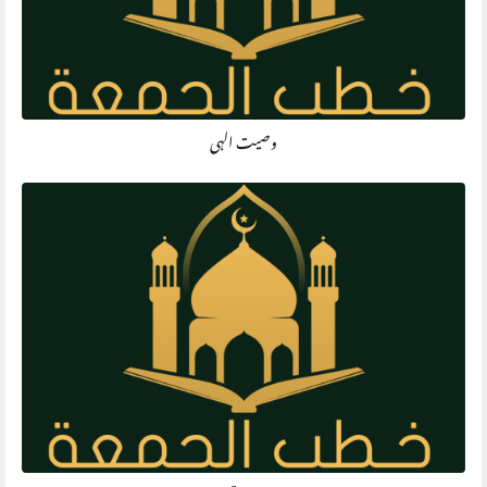
وصیت الہی