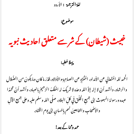
لغة الترجمة :
الأردو
موضوع:
خبیث (شیطان) کے شر سے متعلق احادیث نبویہ
پہلا خطبہ:
الحمد لله المتُعالي عن الأنداد، المتُنزِّهِ عن الصاحِبةِ والأوْلاد، قَدَّرَ ما كان وما يكونُ من الضَّلال
والرَشاد، وأشهد أنْ لا إِله إِلاَّ الله وحدَه لا شريكَ له الملكُ الرَّحيمُ بالعباد، وأشهد أنَّ محمدًا
عبده ورسولهُ المبعوث إلى جميعِ الخلْق في كلِّ البلاد، صلَّى الله وسلم عليه وعلى جميع الآلِ
والأصْحابِ والتابعينَ لهم بإحَسانٍ إلى يوم التَّنَاد.
حمد وثنا کے بعد!