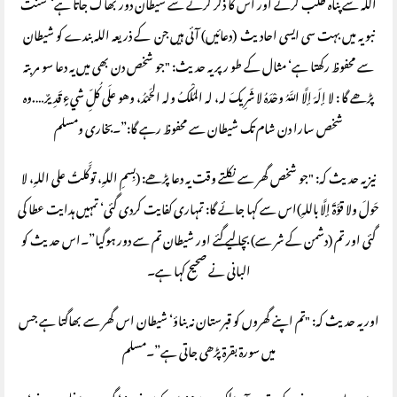
اللہ سے پناہ طلب کرنے اور اس کا ذکر کرنے سے شیطان دور بھاگ جاتا ہے‘ سنت
نبویہ میں بہت سی ایسی احادیث (دعائیں) آئی ہیں جن کے ذریعہ اللہ بندے کو شیطان
سے محفوظ رکھتا ہے‘ مثال کے طو ر پر یہ حدیث: "جو شخص دن بھی میں یہ دعا سو مربتہ
پڑھے گا : لا إلَهَ إلَّا اللَّهُ وحْدَهُ لا شَرِيكَ له، له المُلْكُ وله الحَمْدُ، وهو علَى كُلِّ شيءٍ قَدِيرٌ….وہ
شخص سارا دن شام تک شیطان سے محفوظ رہے گا:”۔بخاری ومسلم
نیز یہ حدیث کہ: "جو شخص گھر سے نکلتے وقت یہ دعا پڑھے: (بِسمِ اللهِ، توكَّلتُ على اللهِ، لا
حَولَ ولا قوَّةَ إلَّا باللهِ)اس سے کہا جائے گا: تمہاری کفایت کردی گئی‘ تمہیں ہدایت عطا کی
گئی اور تم (دشمن کے شر سے) بچا لیے گئے اور شیطان تم سے دور ہوگیا”۔اس حدیث کو
البانی نے صحیح کہا ہے۔
اور یہ حدیث کہ: "تم اپنے گھروں کو قبرستان نہ بناؤ‘ شیطان اس گھر سے بھاگتا ہے جس
میں سورۃ بقرۃ پڑھی جاتی ہے”۔مسلم