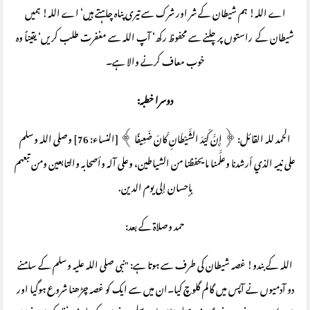
اے اللہ! ہم شیطان کے شر اور شرک سے تیری پناہ چاہتے ہیں‘ اے اللہ! ہمیں
شیطان کے راستوں پر چلنے سے محفوظ رکھ‘ آپ اللہ سے مغفرت طلب کریں‘ یقیناً وہ
خوب معاف کرنے والا ہے۔
دوسرا خطبہ:
الحمد لله القائل: ﴿ إِنَّ كَيْدَ الشَّيْطَانِ كَانَ ضَعِيفًا ﴾ [النساء: 76] وصلى الله وسلم
على نبيه الذي أرشدنا وعلَّمنا ما يحفظنا من الشياطين، وعلى آله وأصحابه والتابعين ومن تبعهم
بإحسان إلى يوم الدين.
حمد وصلاۃ کے بعد:
اللہ کے بندو! غصہ شیطان کی طرف سے ہوتا ہے: "نبی صلی اللہ علیہ وسلم کے سامنے
دو آدمیوں نے آپس میں گالم گلوچ کیا۔ان میں سے ایک کو غصہ چڑھنا شروع ہوگیا اور