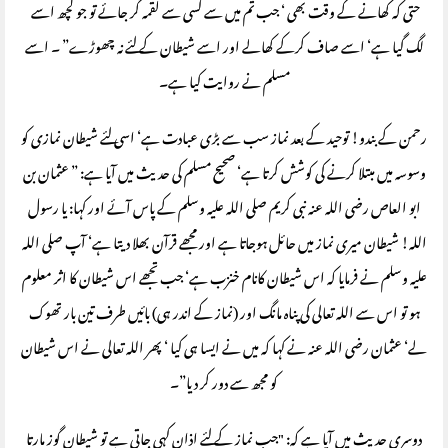
حتی کہ کھانے کے وقت بھی ‘ جب تم میں سے کسی سے لقمہ گر جائے تو جو کچھ اسے
لگ گیا ہے‘ اسے صاف کرکے کھالے اور اسے شیطان کے لئے نہ چھوڑے” ۔ اسے
مسلم نے روایت کیا ہے۔
رحمن کے بندو! توحید کے بعد نماز سب سے بڑی عبادت ہے‘ اسی لئے شیطان نمازی کو
وسوسہ میں مبتلا کرنے کی کوشش کرتا ہے‘ صحیح مسلم کی حدیث میں آیا ہے: ” عثمان بن
ابو العاص رضی اللہ عنہ نبی کریم صلی اللہ علیہ وسلم کے پاس آئے اور کہا: یا رسول
اللہ! شیطان میری نماز میں حائل ہوجاتا ہے اور مجھے قرآن بھلا دیتا ہے‘ آپ صلی اللہ
علیہ وسلم نے فرمایا کہ اس شیطان کانام خنزب ہے‘ جب تجھے اس شیطان کا اثر معلوم
ہو تو اس سے اللہ تعالی کی پناہ مانگ اور (نماز کے اندر ہی) بائیں طرف تین بار تھوک
لے‘ عثمان رضی اللہ عنہ نے کہا کہ میں نے ایسا ہی کیا ‘ پھر اللہ تعالی نے اس شیطان
کو مجھ سے دور کر دیا”۔
دوسری حدیث میں آیا ہے کہ: "جب نماز کے لئے اذان کہی جاتی ہے تو شیطان گوز مارتا