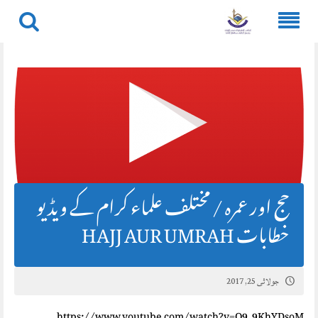
Skip
to
content
حج اور عمرہ / مختلف علماء کرام کے ویڈیو
خطابات HAJJ AUR UMRAH
جولائی 25, 2017