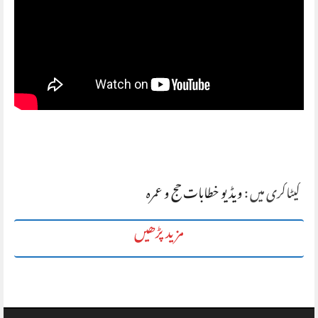
کیٹاگری میں :
ویڈیو خطابات حج و عمرہ
مزید پڑھیں