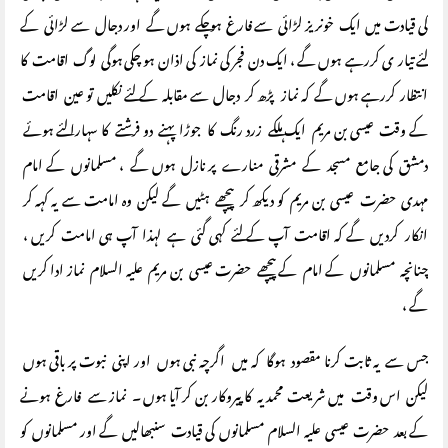
کی قیادت میں ایک خونریز لڑائی سے فارغ ہوچکے ہوں گے اور دجال سے لڑائی کے
لئے تیار ی کررہے ہوں گے ، ایک دن فجر کی نماز کی اذان ہو چکی ہوگی لوگ اقامت کا
انتظار کررہے ہوں گے کہ نماز پڑھ کر دجال سے مقابلہ کے لئے نکلیں تو عین اقامت
کے وقت عیسی بن مریم ایک ہلکے زرد رنگ کا جوڑا پہنے دو فرشتے کا سہارا لئے ہوئے
دمشق کی جامع مسجد کے مشرقی منارے پر نازل ہوں گے ، مسلمانوں کے امام
مہدی حضرت عیسی بن مریم کو دیکھ کر پیچھے ہٹیں گے لیکن وہ امامت سے یہ کہہ کر
انکار کردیں گے کہ اقامت آپ کے لئے کہی گئی ہے لہذا آپ ہی امامت کریں ،
چنانچہ مسلمانوں کے امام کے پیچھے حضرت عیسی بن مریم علیہ السلام نماز ادا کریں
گے ،
جس سے یہ ثابت کرنا مقصود ہوگا کہ میں اگرچہ نبی ہوں اور اپنی نبوت پر باقی ہوں
لیکن اس وقت میں شریعت محمدیہ کا پیروکار بن کر آیا ہوں ۔ نماز سے فارغ ہونے
کے بعد حضرت عیسی علیہ السلام مسلمانوں کی قیادت سنبھالیں گے اور مسلمانوں کو