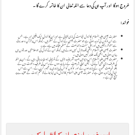
خروج ہوگا اور آپ ہی کی دعا سے اللہ تعالی ان کا خاتمہ کرے گا ۔
فوائد :
حضرت عیسی علیہ السلام کا نزول قیامت کی بڑی نشانی ہے اور ان کا نزول ایک یقینی امر ہے، جس
سے ان لوگوں کی تردید ہوتی ہے جو حضرت عیسی کے نزول کے منکر ہیں ، کیونکہ اس پر قرآن و حدیث
سے متواتر دلیلیں ہیں اور اہل سنت وجماعت کے مسلمہ عقائد میں سے ہے ۔
حضرت عیسی علیہ السلام ابھی تک نازل نہیں ہوئے ہیں کیونکہ ان کے نزول کی جو علامتیں حدیثوں میں
بیان ہوئی ہیں ابھی تک ظاہر نہیں ہوئی ہیں ۔
حضرت عیسی علیہ السلام اس دنیا میں جب تشریف لائیں گے تو اپنی نبوت پر باقی رہیں گے ، ان پر اللہ
کی طرف وحی بھی آئے گی ، لیکن اپنی شریعت کے نہ پابند ہوں گے نہ اس کی طرف دعوت دیں گے
بلکہ شریعت محمدیہ کے پابند ہوں گے اور لوگوں کو اس کی پابندی پر مجبور کریں گے ، اس سے اس
خیال کی تردید ہوتی ہے کہ حضرت عیسی علیہ السلام کا نزول مان لیا جائے تو ختم نبوت کے عقیدے پر
آنچ آتی ہے ۔
اس خبر پر اپنی رائے کا اظہار کریں