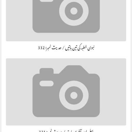
نبوی خطبہ کی تین باتیں / حديث نمبر: 332