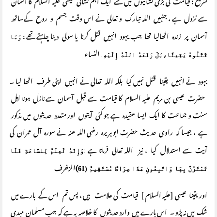
تشریح : قیامت کی بڑی نشانیوں میں سے ایک اہم نشانی عیسی علیہ السلام کا آسمان
سے نزول ہے ، جنہیں اللہ تبارک و تعالی نے اس وقت جسم و روح کےساتھ
آسمان پر زندہ اٹھالیا تھا جب یہود انہیں قتل کرنا یا سولی دینا چاہتے تھے :
وَمَا
النساء
قَتَلُوهُ يَقِينًا،بَلْ
رَفَعَه
ُ اللَّهُ إِلَيْهِ
.
یہود نے انہیں یقینا قتل نہیں کیا بلکہ اللہ تعالی نے انہیں اپنی طرف اٹھا لیا ۔
حضرت عیسی بن مریم علیہ السلام کا قیامت سے قبل آسمان سے نازل ہونا اہل
سنت و جماعت کا ایک ایسا عقیدہ ہے جو کئی آیتوں اور متعدد حدیثوں میں مذکور
ہے ، جیسا کہ راوی حدیث حضرت ابو ہریرہ رضی اللہ عنہ نے سورہ آل عمران کی
آیت سے استدلال کیا ، نیز اللہ تعالی فرماتا ہے
:
وَإِنَّهُ لَعِلْمٌ لِلسَّاعَةِ فَلَا
)
الزخرف
تَمْتَرُنَّ بِهَا وَاتَّبِعُونِ هَذَا صِرَاطٌ مُسْتَقِيمٌ (61
اور یقینا عیسی [علیہ السلام ] قیامت کی علامت ہیں ، پس تم اس کے بارے میں
شک میں نہ پڑو ۔ اس بارے میں وارد حدیثوں کا خلاصہ یہ ہے کہ جب مسلمان مہدی