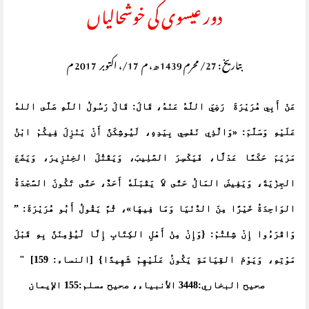
دور عیسوی کی خوشحالیاں
بتاریخ : 27/ محرم 1439 ھ، م 17/، اکتوبر 2017 م
عَنْ أَبِي هُرَيْرَةَ رَضِيَ اللَّهُ عَنْهُ، قَالَ: قَالَ رَسُولُ اللَّهِ صَلَّى اللهُ
عَلَيْهِ وَسَلَّمَ: «
وَالَّذِي نَفْسِي بِيَدِهِ، لَيُوشِكَنَّ أَنْ يَنْزِلَ فِيكُمْ ابْنُ
مَرْيَمَ حَكَمًا عَدْلًا،
فَيَكْسِر
َ الصَّلِيبَ، وَيَقْتُلَ الخِنْزِيرَ،
وَيَضَعَ
الجِزْيَةَ، وَيَفِيضَ المَالُ حَتَّى لاَ يَقْبَلَهُ أَحَدٌ، حَتَّى تَكُونَ السَّجْدَةُ
الوَاحِدَةُ خَيْرًا مِنَ الدُّنْيَا وَمَا فِيهَا»، ثُمَّ يَقُولُ أَبُو هُرَيْرَةَ: ”
وَاقْرَءُوا إِنْ شِئْتُمْ: {وَإِنْ مِنْ أَهْلِ الكِتَابِ إِلَّا لَيُؤْمِنَنَّ بِهِ قَبْلَ
مَوْتِهِ، وَيَوْمَ القِيَامَةِ يَكُونُ عَلَيْهِمْ شَهِيدًا} [النساء: 159] "
صحيح البخاري:3448 الأنبياء، صحيح مسلم:155 الإيمان