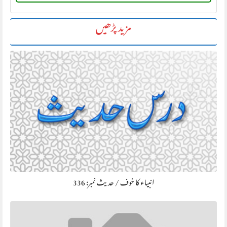
مزید پڑھیں
انبیاء کا خوف / حديث نمبر: 336