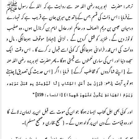
ترجمہ : حضرت ابو ہریرہ رضی اللہ عنہ سے روایت ہے کہ اللہ کے رسول ﷺ
نےفرمایا : اس ذات کی قسم جس کے ہاتھ میں میری جان ہے قریب ہے کہ تمہارے
درمیان عیسی بن مریم انصاف ور حاکم اور عادل امام بن کر نازل ہوں ، وہ صلیب
کو توڑ دیں گے ، خنزیر کو قتل کردیں گے ، لڑائی [جہاد] موقوف ہوجائیگی ، مال و
دولت کی اس قدر فراوانی ہوجائیگی کہ کوئی اسے قبول نہ کرے گا ، اس وقت ایک
سجدہ دنیا اور اس کی ساری نعمتوں سے قیمتی ہوگا ۔پھر حضرت ابو ہریرہ رضی اللہ عنہ
نے [ اپنے شاگردوں کو مخاطب کرکے ] فرمایا : اگر [ اس حدیث کی تصدیق] چاہتے
ہو تو یہ آیت پڑھو
:
{وَإِنْ مِنْ أَهْلِ الكِتَابِ إِلَّا لَيُؤْمِنَنَّ بِهِ قَبْلَ مَوْتِهِ،
"
]
وَيَوْمَ القِيَامَةِ يَكُونُ عَلَيْهِمْ شَهِيدًا} [النساء: 159
اور کوئی بھی اہل کتاب ایسا نہ ہوگا جو ان کی موت سے قبل ان پر ایمان نہ لائے گا
اور وہ قیامت کے دن ان پر گواہ ہوں گے ۔ {صحیح بخاری وصحیح مسلم }۔