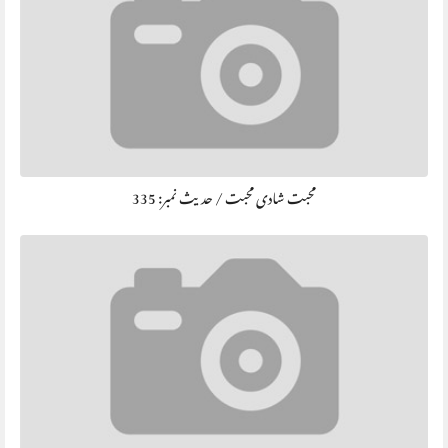
محبت شادی محبت / حديث نمبر: 335