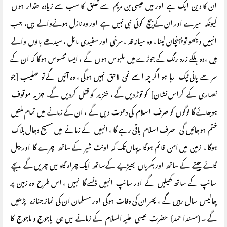
ان کا دین ایک ہے اور میں عیسی بن مریم سے تعلق کا سب سے زیادہ حقدار ہوں
کیونکہ میرے اور ان کے بیچ کوئی نبی نہیں ہے اور وہ نازل ہونےوالے ہیں، جب
انہیں دیکھو تو پہنچان لینا ، وہ میانہ قد ، سرخی اور سفیدی مائل ، سیدھے بالوں والے
ہیں ،وہ ہلکے زرد رنگ کے جوڑے میں ملبوس ہوں گے ، ایسا محسوس ہوگا کہ ان کے
سر سے پانی ٹپک رہا ہو اگر چہ اسے نمی لاحق نہیں ہوگی ، وہ آئیں گے تو صلیب [جو
نصاری کے کراس نشان] کو توڑ دیں گے ، خنزیر کو قتل کردیں گے، جزیہ موقوف
ہوجائے گا لوگوں کو صرف اسلام کی دعوت دیں گے ، ان کے زمانے میں تمام ملتیں
ختم ہوجائیں گی صرف اسلام باقی رہے گا ، انہیں کے زمانے میں مسیح دجال ہلاک
ہوگا ، زمین میں امن قائم ہوگا ،یہاں تک کہ اونٹ شیر کے ساتھ چرے گا اور بیل
گائے چیتے کے ساتھ اور بکریاں بھیڑیے کےساتھ ایک چراہ گاہ میں چریں گے ، بچے
سانپ کے ساتھ کھیلیں گے اور سانپ انہیں ڈنسے گا نہیں ، اس طرح وہ زمین پر
چالیس سال رہیں گے ، پھر ان کی وفات ہوگی اور مسلمان ان کی نماز جنازہ پڑھیں
گے ۔ {مسندا حمد} حضرت عیسی علیہ السلام کے زمانے میں ہی یاجوج و ماجوج کا