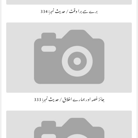
برے سے برا وقت / حديث نمبر: 334
جائز غصہ اور ہمارے اخلاق / حديث نمبر: 333