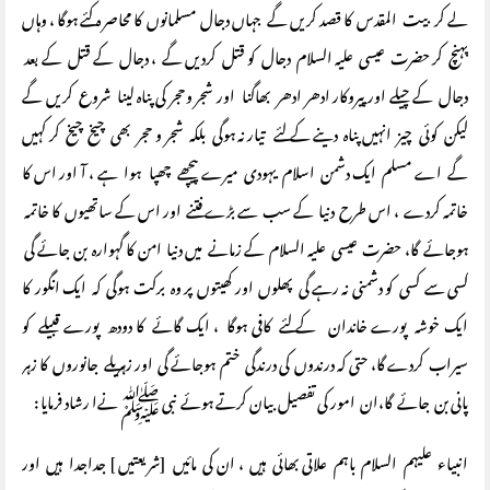
لے کر بیت المقدس کا قصد کریں گے جہاں دجال مسلمانوں کا محاصر ہ کئے ہوگا ، وہاں
پہنچ کر حضرت عیسی علیہ السلام دجال کو قتل کردیں گے ، دجال کے قتل کے بعد
دجال کے چیلے اور پیروکار ادھر ادھر بھاگنا اور شجر وحجر کی پناہ لینا شروع کریں گے
لیکن کوئی چیز انہیں پناہ دینے کے لئے تیار نہ ہوگی بلکہ شجر و حجر بھی چیخ چیخ کر کہیں
گے اے مسلم ایک دشمن اسلام یہودی میرے پیچھے چھپا ہوا ہے ، آ اور اس کا
خاتمہ کردے ، اس طرح دنیا کے سب سے بڑے فتنے اور اس کے ساتھیوں کا خاتمہ
ہوجائے گا، حضرت عیسی علیہ السلام کے زمانے میں دنیا امن کا گہوارہ بن جائے گی
کسی سے کسی کو دشمنی نہ رہے گی پھلوں اور کھیتوں پر وہ برکت ہوگی کہ ایک انگور کا
ایک خوشہ پورے خاندان کے لئے کافی ہوگا ، ایک گائے کا دودھ پورے قبیلے کو
سیراب کردے گا، حتی کہ درندوں کی درندگی ختم ہوجائے گی اور زہریلے جانوروں کا زہر
پانی بن جائے گا،ان امور کی تفصیل بیان کرتے ہوئے نبی ﷺ نےا رشاد فرمایا :
انبیاء علیہم السلام باہم علاتی بھائی ہیں ، ان کی مائیں [شریعتیں ] جداجدا ہیں اور