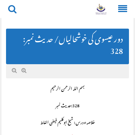
Skip
to
content
دور عیسوی کی خوشحالیاں/ حديث نمبر:
328
بسم اللہ الرحمن الرحیم
328:حديث نمبر
خلاصہء درس : شیخ ابوکلیم فیضی الغاط