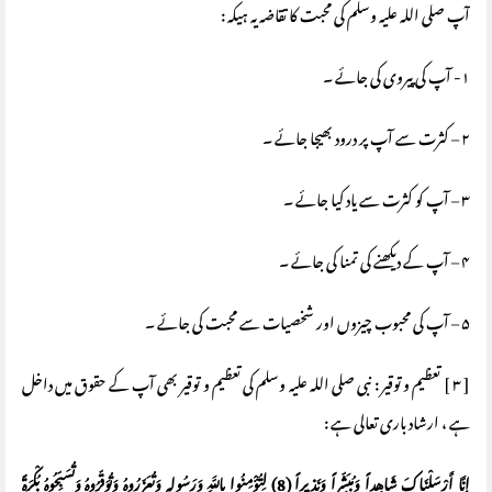
آپ صلی اللہ علیہ وسلم کی محبت کا تقاضہ یہ ہیکہ :
۱- آپ کی پیروی کی جائے ۔
۲ – کثرت سے آپ پر درود بھیجا جائے ۔
۳ – آپ کو کثرت سے یاد کیا جائے ۔
۴ – آپ کے دیکھنے کی تمنا کی جائے ۔
۵ – آپ کی محبوب چیزوں اور شخصیات سے محبت کی جائے ۔
[ ۳ ] تعظیم و توقیر : نبی صلی اللہ علیہ وسلم کی تعظیم و توقیر بھی آپ کے حقوق میں داخل
ہے ، ارشاد باری تعالی ہے :
إِنَّا أَرْسَلْنَاكَ شَاهِداً وَمُبَشِّراً وَنَذِيراً (8) لِتُؤْمِنُوا بِاللَّهِ وَرَسُولِهِ وَتُعَزِّرُوهُ وَتُوَقِّرُوهُ وَتُسَبِّحُوهُ بُكْرَةً