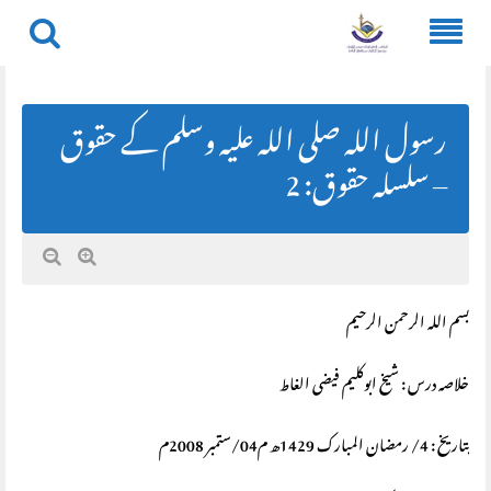
Skip
to
content
رسول اللہ صلی اللہ علیہ وسلم کے حقوق
– سلسلہ حقوق: 2
بسم الله الرحمن الرحيم
خلاصہ درس : شیخ ابوکلیم فیضی الغاط
بتاریخ : 4/ رمضان المبارک 1429ھ م04/ستمبر 2008م