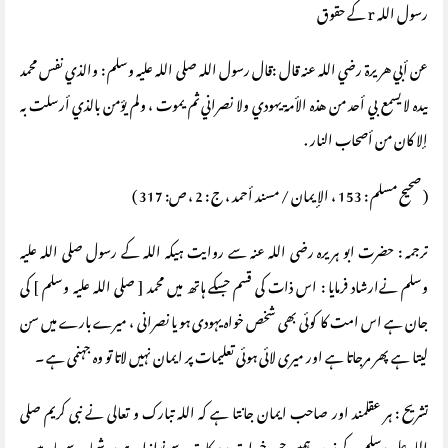
رسول اللہ r کے حقوق
عن أبي هريرة رضي الله عنه قال :قال رسول الله صلى الله عليه وسلم : والذي نفس محمد
بيده لا يسمع بي أحد من هذه الأمة يهودي ولا نصراني ثم يموت ، ولم يؤمن بالذي أرسلت به
إلا كان من أصحاب النار .
( صحيح مسلم : 153 ، الإيمان / مسند أحمد ، ج : 2 ، ص: 317 )
ترجمہ : حضرت ابو ہریرہ رضی اللہ عنہ سے روایت ہیکہ اللہ کے رسول صلی اللہ علیہ
وسلم نےارشاد فرمایا : اس ذات کی قسم جسکے ہاتھ میں محمد [ صلی اللہ علیہ وسلم ] کی
جان ہے اس امت کا کوئی بھی شخص خواہ یہودی ہو یا نصرانی ، میرے بارے میں سن
لیتا ہے پھر مرجاتا ہے اور میری لائی ہوئی تعلیمات پر ایمان نہیں لاتا تو وہ جہنمی ہے ۔
تشریح : ہر عقلمند اور صاحب ایمان جانتا ہے کہ اللہ تبارک و تعالی نے نبی کریم صلی