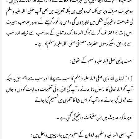
اللہ علیہ وسلم کے ذریعہ ہمیں جن خیرات و برکات سے نوازا ہے وہ شمار سے باہر ہیں ،
وہ خیرات صرف دنیا ہی تک محدود نہیں ہیں بلکہ آخرت میں بھی آپ صلی اللہ علیہ وسلم
کی شفاعت و غیرہ کی شکل میں ظاہر ہوں گی ، اس پر غور کرلینے کے بعد ہر صاحب بصیرت
اس بات کا اعتراف کرلے گا کہ اللہ تبارک و تعالی کے بعد سب سے زیادہ اور سب
سے بڑا حق اسکے رسول حضرت مصطفی صلی اللہ علیہ وسلم کا ہے ۔
امت پر نبی صلی اللہ علیہ وسلم کے حقوق :
[ ۱ ] ایمان لانا : نبی صلی اللہ علیہ وسلم کا سب سے پہلا اور سب سے اہم حق یہ ہیکہ
آپ کو اللہ تعالی کا رسول مانا جائے ، آپ کی لائی ہوئی تعلیمات و ہدایات کو دل و جان
سے قبول کیا جائے اور آپ کو اس دنیا کا آخری نبی تسلیم کیا جائے
اوپر مذکور حدیث میں یہی حقیقت واضح کی گئی ہے ۔
آپ صلی اللہ علیہ وسلم پر ایمان کے مفہوم میں چار چیزیں داخل ہیں :