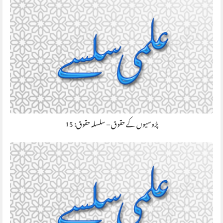
پڑوسیوں کے حقوق – سلسلہ حقوق: 15