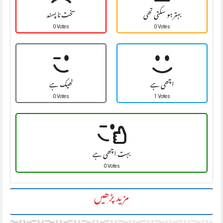
بہتر ہو سکتی تھی
سخت نا پسند
0 Votes
0 Votes
اچھی ہے
ٹھیک ہے
0 Votes
1 Votes
بہت اچھی ہے
0 Votes
مزید پڑھیں