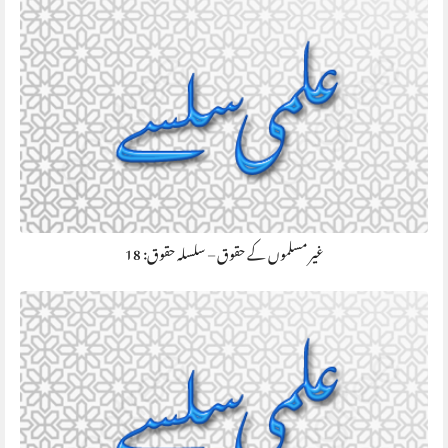
غير مسلموں کے حقوق – سلسلہ حقوق: 18