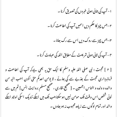
۱- آپ کی بتائی ہوئی خبروں کی تصدیق کرنا ۔
۲- جس چیز کا حکم دیں اسمیں آپ کی اطاعت کرنا ۔
۳- جس چیز سے روک دیں اس سے رک جانا ۔
۴ – آپ کی لائی ہوئی شریعت کے مطابق اللہ کی عبادت کرنا ۔
[ ۲ ] محبت : نبی صلی اللہ علیہ وسلم کا ایک حق یہ بھی ہےکہ آپ کی اطاعت و
فرمانبرداری محبت کے جذبے سے کی جائے ، لا یومن احدکم حتی اکون احب الیہ من
والدہ و ولدہ و الناس اجمعین ۔ [ صحیح بخاری ، صحیح مسلم بروایت انس ] تم میں سے
کوئی شخص اس وقت تک مومن نہیں ہوسکتا جب تک میں اسکے نزدیک اسکی اولاد اسکے
والد اور تمام لوگوں سے زیادہ محبوب نہ ہو جاوں ۔