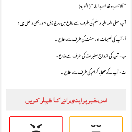
” ألا تنصروه فقد نصره الله ” ( التوبة )
آپ صلی اللہ علیہ وسلم کی طرف سے دفاع میں درج ذیل امور بھی داخل ہیں :
أ‌- آپ کی تعلیمات اور سنت کی طرف سے دفاع ۔
ب‌- آپ کی ازواج مطہرات کی طرف سے دفاع ۔
ت‌- آپ کے صحابہ کرام کی طرف سے دفاع ۔
اس خبر پر اپنی رائے کا اظہار کریں