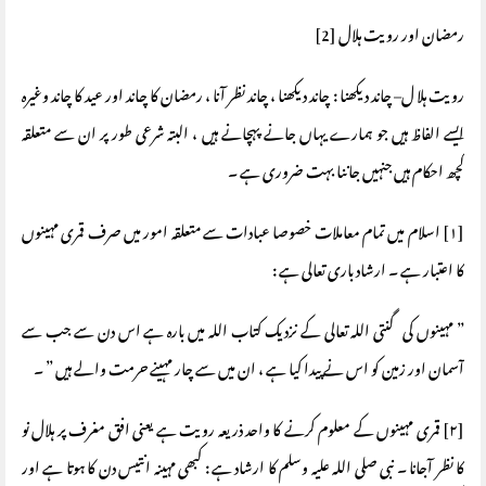
رمضان اور رویت ہلال [2]
رویت ہلا ل– چاند دیکھنا : چاند دیکھنا ، چاند نظر آنا ، رمضان کا چاند اور عید کا چاند وغیرہ
ایسے الفاظ ہیں جو ہمارے یہاں جانے پہچانے ہیں ، البتہ شرعی طور پر ان سے متعلقہ
کچھ احکام ہیں جنہیں جاننا بہت ضروری ہے ۔
[۱] اسلام میں تمام معاملات خصوصا عبادات سے متعلقہ امور میں صرف قمری مہینوں
کا اعتبار ہے ۔ ارشاد باری تعالی ہے :
” مہینوں کی گنتی اللہ تعالی کے نزدیک کتاب اللہ میں بارہ ہے اس دن سے جب سے
آسمان اور زمین کو اس نے پیدا کیا ہے ، ان میں سے چار مہینے حرمت والے ہیں ” ۔
[۲] قمری مہینوں کے معلوم کرنے کا واحد ذریعہ رویت ہے یعنی افق مغرف پر ہلال نو
کا نظر آجانا ۔ نبی صلی اللہ علیہ وسلم کا ارشاد ہے : کبھی مہینہ انتیس دن کا ہوتا ہے اور