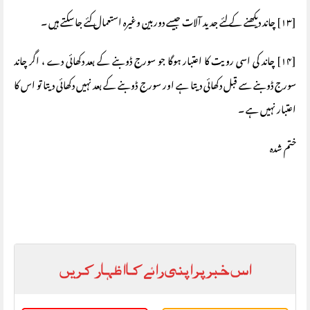
[۱۳] چاند دیکھنے کے لئے جدید آلات جیسے دوربین وغیرہ استعمال کئے جاسکتے ہیں ۔
[۱۴] چاند کی اسی رویت کا اعتبار ہوگا جو سورج ڈوبنے کے بعد دکھائی دے ، اگر چاند
سورج ڈوبنے سے قبل دکھائی دیتا ہے اور سورج ڈوبنے کے بعد نہیں دکھائی دیتا تو اس کا
اعتبار نہیں ہے ۔
ختم شدہ
اس خبر پر اپنی رائے کا اظہار کریں