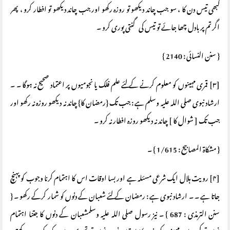
کبھی تیس دن کا ، سو جب چاند دیکھو تو روزہ رکھو اور جب چاند دیکھو تو افطار کرو ، پھر
اگر تم پر بادل چھا جائے تو تیس کی گنتی پوری کرو ۔
{ سنن النسائی : 2140 }
[۳] قمری مہینوں کو معلوم کرنے کے لئے علم فلک یا نجومیوں پر اعتماد صحیح نہ ہوگا ۔ ۔
ارشاد نبوی صلی اللہ علیہ وسلم ہے : جب تک {رمضان کا} چاند نہ دیکھو روزہ نہ رکھو اور
جب تک [ شوال کا ] چاند نہ دیکھو روزہ افطار نہ کرو ۔
{ مشکاۃ المصابیح : 1/615 } ۔
[۴] رویت ہلال ایک شرعی مسئلہ ہے اور بسا اوقات اس کا اہتمام کرنا وجوب کو پہنچ
جاتا ہے ۔ ۔ ارشاد نبوی ہے : رمضان کے لئے شعبان کے دنوں کو شمار کرکے رکھو ۔ {
سنن الترمذی : 687 } ۔ نیز رسول صلی اللہ علیہ وسلمشعبان کے دنوں کا جتنا اہتمام