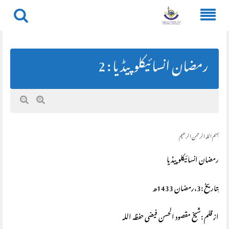
Skip
to
content
رمضان انسائیکلوپیڈیا : 2
بسم اللہ الرحمن الرحیم
رمضان انسائیکلوپیڈیا
بتاریخ :3،رمضان 1433ھ
از قلم :شیخ مقصود الحسن فیضی حفظہ اللہ