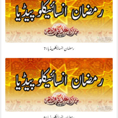
رمضان انسائیکلوپیڈیا :7