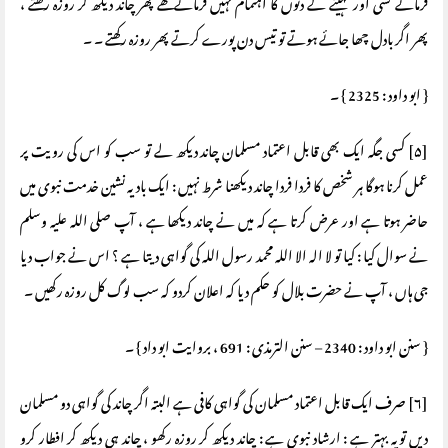
فرماتے کسی اور مہینے کے دنوں کا اہتمام نہیں فرماتے تھے پھر چاند دیکھ کر روزہ رکھتے ،
پھر اگر بادل چھا جائے ہوتے تو تیس دن پورے کرتے پھر روزہ رکھتے ۔ ۔
{ ابو داود : 2325 } ۔
[۵] کسی جگہ ایک بھی قابل اعتماد مسلمان چاند دیکھ لے تو سب کو اس کی رویت پر
عمل کرنا ہوگا ہر شخص کا فردا فردا چاند دیکھنا شرط نہیں : ایک بادیہ نشین خدمت نبوی میں
حاضر ہوتا ہے اور عرض کرتا ہے کہ میں نے چاند دیکھا ہے ، آپ صلی اللہ علیہ وسلم
نے سوال کیا : کیا تو لا الہ الا اللہ محمد رسول اللہ کی گواہی دیتا ہے ؟ اس نے جواب دیا
جی ہاں ، آپ نے حضرت بلال کو حکم دیا کہ اعلان کردو کہ سب لوگ کل روزہ رکھیں ۔
{ سنن ابو داود : 2340 – سنن الترمذی : 691 ، بروایت ابو داد } ۔
[۶] صرف ایک قابل اعتماد مسلمان کی گواہی کافی ہے البتہ اگر چاند کی گواہی دو مسلمان
دیں تو یہ بہتر ہے : ارشاد نبوی ہے : چاند دیکھ کر روزہ رکھو ، چاند ہی دیکھ کر افطار کرو