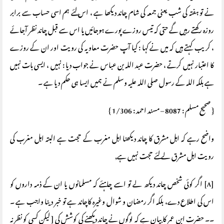
نے تو ہفتہ کی شب یعنی جمعہ کی شام چاند دیکھا ہے ، اس لئے ہم اسی حساب سے برابر
روزہ رکھتے رہیں گے حتی کہ تیس روزے پورے ہوجائیں یا اس سے قبل چاند نظر آجائے
، کریب کہتے ہیں کہ میں نے کہا : کیا آپ حضرت معاویہ کی رویت اور ان کے روزے
کا اعتبار نہیں کرتے ، حضرت عبد اللہ بن عباس نے جواب دیا : نہیں ، ایسی بات نہیں
ہے بلکہ اللہ کے رسول صلی اللہ علیہ وسلم نے ہمیں ایسا ہی حکم دیا ہے ۔
{ صحیح مسلم : 8087 – مسند احمد : 1/306 }
واضح رہے کہ اہل مشرق کا چاند دیکھنا اہل مغرب کے حجت ہے البتہ اہل مغرب کی
رویت اہل مشرق لے لئے حجت نہیں ہے٫
[۸] اگر کوئی شخص چاند دیکھ لے تو اسے چاہئے کہ مسلمانوں یا ان کے ذمہ داروں کو
اس کی اطلاع دے، بلکہ اگر رمضان و شوال وغیرہ کاچاند ہے تو خبر دینا واجب ہے ۔
۔۔ حضرت ابن عمر کا بیان ہے کہ لوگوں نے چاند دیکھنے کی کوشش کی [ لیکن کسی کو نظر نہ