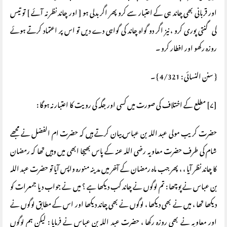
اور قربانی بھی چاند ہی کے اعتبار سے کرو پھر اگر بدلی ہو [ اور چاند نظر نہ آئے ] تو تیس
کی گنتی پوری کرو ، نیز اگر دو گواہ چاند کی گواہی دے دیں تو اس پر اعتماد کرتے ہوئے
روزہ رکھو اور افطار کرو ۔
{ سنن النسائی : 4/321 } ۔
[۷] مطلع کے اختلاف کی صورت میں کسی اور جگہ کی رویت کا اعتبار نہ ہوگا :
حضرت کریب مولی عبد اللہ بن عباس بیان کرتے ہیں کہ حضرت ام الفضل نے مجھے
شام کی طرف حضرت معاویہ رضی اللہ عنہ کے پاس بھیجا ابھی میں وہیں تھا کہ رمضان
کا چاند نظر آیا ، ، پھر جب ماہ رمضان کے آخر میں مدینہ منورہ واپس آیا تو حضرت عبد اللہ
بن عباس نے پوچھا : تم لوگوں نے چاند کب دیکھا ہے ؟ میں نے جواب دیا جمعرات کو
دیکھا تھا ، میں نے بھی دیکھا ، لوگوں نے بھی چاند دیکھا اور اس کے مطابق لوگوں نے
اور معاویہ نے بھی روزہ رکھا ، حضرت عبد اللہ بن عباس نے فرمایا : لیکن ہم لوگوں