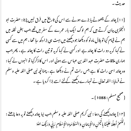
حدیث ۔
[۱۱] چاند کے چھوٹے یا بڑے ہونے سے اس کی تاریخ میں فرق نہیں پڑتا : حضرت ابو
البختری بیان کرتے ہیں کہ ہم لوگ ایک بار عمرے کے سفر میں تھے جب بطن نخلہ میں
ہم نے قیام کیا تو ہلال ماہ نو کو دیکھا جو دیکھنے میں بہت ہی بڑا دکھ رہا تھا ، ہم میں سے کسی
نے کہا کہ یہ دو رات کا چاند ہے اور کسی نے کہا کہ یہ تو تین رات کا چاند ہے ، پھر جب
ہماری ملاقات حضرت عبد اللہ بن عباس سے ہوئی اور اس کا ذکرکیا تو انہوں نے کہا :
وہ چاند اسی رات کا ہے جس رات تم نے دیکھا ہے ، چنانچہ نبی صلی اللہ علیہ وسلم
نے فرمایا : اللہ تعالی نے تمہارے دیکھنے کے لئے اسے بڑا کردیا ہے ۔
{ صحیح مسلم : 1088 } ۔
[۱۲] چانددیکھنے کی دعا : نبی کریم صلی اللہ علیہ وسلم جب نیا چاند دیکھتے تو یہ دعا پڑھتے :
اللَّهُمَّ أَهِلَّهُ عَلَيْنَا بِالْيُمْنِ وَالْإِيمَانِ وَالسَّلَامَةِ وَالْإِسْلَامِ رَبِّي وَرَبُّكَ اللَّهُ