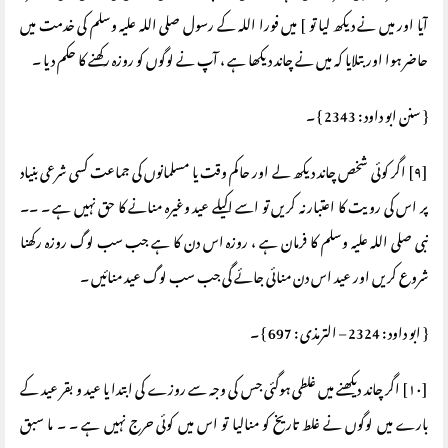
آیا اور میں نے دیکھ لیا تو ] میں فورا اللہ کے رسول صلی اللہ علیہ وسلم کی خدمت میں
حاضر ہوا اور بتلایا کہ میں نے چاند دیکھا ہے ، آپ نے لوگوں کو روزہ رکھنے کا حکم دیا ۔
{ سنن ابو داود : 2343 } ۔
[۹] اگر کوئی شخص چاند دیکھ لے اور حاکم وقت یا مسلمانوں کی جماعت کسی شرعی بنیاد
پر اس کی رویت کا اعتبار نہ کریں تو اسے اکیلے عید وغیرہ منانے کا حق نہیں ہے ۔ ۔۔
نبی صلی اللہ علیہ وسلم کا فرمان ہے ، روزہ اس دن کا ہے جب سب لوگ روزہ رکھنا
شروع کریں اور عید اس دن منائی جائے گی جب سب لوگ عید منائیں ۔
{ ابو داود : 2324 – الترمذی : 697 } ۔
[۱۰] اگر چاند دیکھنے میں غلطی ہوگئی جس کی وجہ سے روزے کی ابتدا یا عید و بقر عید کے
بارے میں لوگوں نے غلط تاریخ کو منالیا تو اس میں کوئی حرج نہیں ہے ۔ ۔ ما سبق