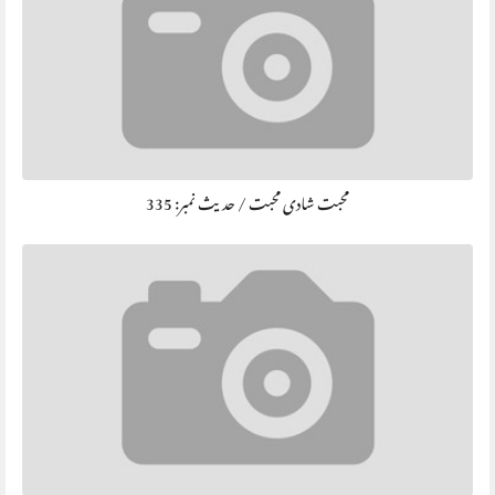
محبت شادی محبت / حديث نمبر: 335