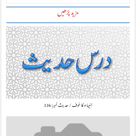
مزید پڑھیں
انبیاء کا خوف / حديث نمبر: 336