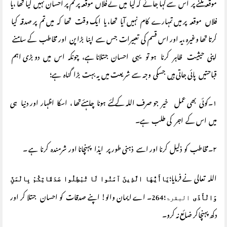
موقعہ ملنے پر اس سے کہا جائے کہ کیا میں نے فلاں موقعہ پر تم پر احسان نہیں کیا تھا ،یا
فلاں موقعہ پر میں تمہارے کام نہیں آیا تھا، یا ایک وقت تھا کہ میں تم پر صدقہ کیا
کرتا تھا وغیرہ ،یہ اور اس قسم کی تعبیرات جس سے اپنا بڑا پن اور مخاطب کے سامنے
اپنی حیثیت ظاہر کرنا ہو تو یہی احسان جتلانا ہے، چونکہ اس میں دو بڑی اہم
قباحتیں پائی جاتی ہیں جسکی وجہ سے شریعت میں یہ بہت بڑا گناہ ہے؛
۱۔کوئی بھی عمل خیر جو صرف اللہ کے لئے ہونا چاہئےتھا ، اسکا اظہار اور دنیا ہی
میں اس کے اجر کی طلب ہے۔
۲۔مخاطب کو ذلیل کرنا اور اسے ذہنی طور پر ایذا پہنچانا اور شرمندہ کرنا ہے ۔
اللہ تعالی نے فرمایا؛
يَاأَيُّهَا الَّذِينَ آمَنُوا لَا تُبْطِلُوا صَدَقَاتِكُمْ بِالْمَنِّ
؛264۔ اے ایمان والو! اپنے صدقات کو احسان جتلا کر اور
وَالْأَذَى
البقرۃ
دکھ پہنچاکر ضائع نہ کرو۔