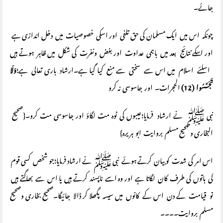
جائے۔
چونکہ اس میں ایک مسلمان کی حق تلفی اور اسکی خصوصیات میں دخل اندازی ہے
اور اسکے نتائج بعد میں باہمی عداوت اور بغض ونفرت کی شکل میں ظاہر ہوتے ہیں
اسلئے اسلام میں اس سے سختی سے منع کیا گیا ہے۔ارشاد باری تعالی ہے؛
وَلَا
تَجَسَّسُوا
(12)
الحجرات۔ اور جاسوسی نہ کرو
نبی ﷺ نے ارشاد فرمایا؛عیبوں کی ٹوہ مت لگاؤ اور جاسوسی مت کرو۔{صحیح
البخاری وصحیح مسلم بروایت ابو ہریرہ}
اس امر کی شدت کو بیان کرتے ہوئے نبی ﷺ نے ارشاد فرمایا؛جو شخص کسی قوم
کی باتوں کی طرف کان لگاتا ہے اور وہ اسے ناپسند کرتے ہیں یا اس سے بھاگتے ہیں
تو قیامت کے دن اس کے کانوں میں سیسہ پگھلا کر ڈالا جائیگا۔صحیح بخاری وصحیح
مسلم بروایت۔۔۔۔