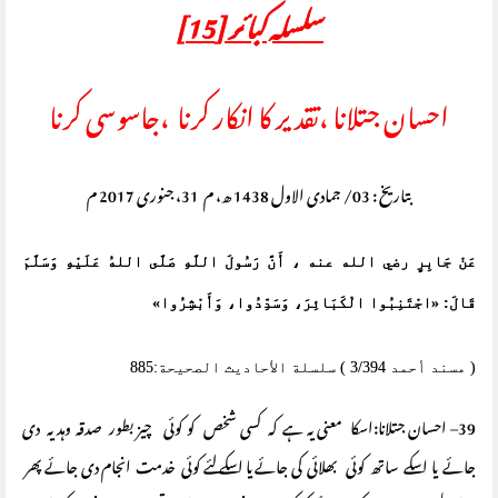
سلسلہ کبائر
[15]
احسان جتلانا ،تقدیر کا انکار کرنا ،جاسوسی کرنا
بتاریخ : 03/ جمادی الاول 1438 ھ، م 31، جنوری 2017 م
عَنْ جَابِرٍ رضي الله عنه ، أَنَّ رَسُولَ اللَّهِ صَلَّى اللهُ عَلَيْهِ وَسَلَّمَ
قَالَ: «اجْتَنِبُوا الْكَبَائِرَ، وَسَدِّدُوا، وَأَبْشِرُوا»
( مسند أحمد 3/394 ) سلسلة الأحاديث الصحيحة:885
39– احسان جتلانا:اسکا معنی یہ ہے کہ کسی شخص کو کوئی چیز بطور صدقہ وہدیہ دی
جائے یا اسکے ساتھ کوئی بھلائی کی جائے یا اسکے لئے کوئی خدمت انجام دی جائے پھر