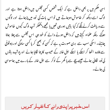
اسی حکم میں یہ بھی داخل ہے کہ ایک شخص کسی مجلس میں داخل ہوتا ہے اور
لوگ اسے دیکھ کر خاموش ہوجاتے ہیں تو اس بات کی ٹوہ میں پڑجائے اور لوگوں
سے دریافت کرنے لگے کہ کیا باتیں ہورہی تھیں یا مجھے دیکھکر آپ لوگ کیوں خاموش
ہوگئے ،بلکہ علماء کہتے ہیں کہ داخل ہونے والے کو خود ہی اس مجلس سے چلا جانا
چاہئے۔ اسکی سب سے بری صورت یہ ہے کہ کسی کو بھیج کر یا کسی سادگی اور بیوقوفی
سے فائدہ اٹھا کر اسکے یا اسکے اہل خانہ کے عیوب کا پتا لگایا جائے اور پوشیدہ باتوں
کی ٹوہ لگائی جائے،جیسے بچے سے یا گھر کے نوکر سے اہل خانہ کے بارے میں جاسوسی
کی جائے۔
اس خبر پر اپنی رائے کا اظہار کریں