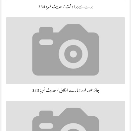
برے سے برا وقت / حديث نمبر: 334
جائز غصہ اور ہمارے اخلاق / حديث نمبر: 333