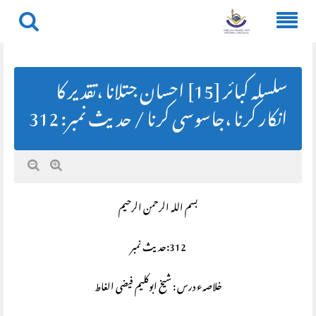
Skip
to
content
سلسلہ کبائر [15] احسان جتلانا ،تقدیر کا
انکار کرنا ،جاسوسی کرنا / حديث نمبر: 312
بسم اللہ الرحمن الرحیم
312:حديث نمبر
خلاصہء درس : شیخ ابوکلیم فیضی الغاط