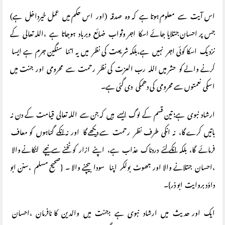
اس آیت سے معلوم ہوتا ہے کہ وہ صدقہ (اور اس حکم میں عمل خیرداخل ہے)
جس پر احسان جتلایا جائے اسکا اجر وثواب ضائع وبرباد ہوجاتا ہے ،اللہ تعالی کے
نزدیک اسکا کوئی اجر نہیں ہے،بلکہ شریعت کی نظر میں یہ اتنا سنگین جرم ہے ایسا
کرنے والے کو حشر میں اللہ رب العزت کی نظر رحمت سے محرومی اور جنت میں
اسکی نعمتوں سے محرومی کی دھمکی دی گئی ہے۔
ارشاد نبوی ہے؛ تین قسم کے لوگ ایسے ہیں کہ جن سے اللہ تعالی قیامت کے دن نہ
باتیں کرے گا، نہ انکی طرف نظر رحمت سے دیکھے گا اور نہ انکے گناہوں کو معاف
فرمائے گا، بلکہ انکے لئے دردناک عذاب ہے، اپنے ازار کو ٹخنے سے نیچے لٹکانے والا
،احسان جتلانے والا اور جھوٹ بولکر اپنا سودا بیچنے والا ۔ {صحیح مسلم ،سنن ابو
داؤد بروایت ابو ذر}۔
ایک اور حدیث میں ارشاد نبوی ہے ؛جنت میں والدین کا نافرمان ،احسان