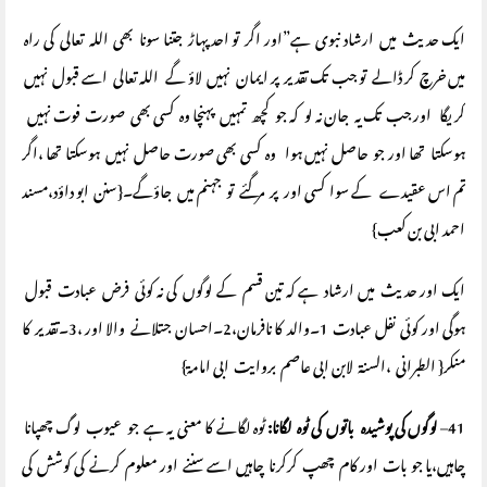
ایک حدیث میں ارشاد نبوی ہے”اور اگر تو احد پہاڑ جتنا سونا بھی اللہ تعالی کی راہ
میں خرچ کر ڈالے تو جب تک تقدیر پر ایمان نہیں لاؤ گے اللہ تعالی اسے قبول نہیں
کریگا اور جب تک یہ جان نہ لو کہ جو کچھ تمہیں پہنچا وہ کسی بھی صورت فوت نہیں
ہوسکتا تھا اور جو حاصل نہیں ہوا وہ کسی بھی صورت حاصل نہیں ہوسکتا تھا ،اگر
تم اس عقیدے کے سوا کسی اور پر مر گئے تو جہنم میں جاؤگے۔{سنن ابو داؤد،مسند
احمد ابی بن کعب}
ایک اور حدیث میں ارشاد ہے کہ تین قسم کے لوگوں کی نہ کوئی فرض عبادت قبول
ہوگی اور کوئی نفل عبادت 1۔والد کا نافرمان،2۔احسان جتلانے والا اور ،3۔تقدیر کا
منکر{ الطبرانی ،السنۃ لابن ابی عاصم بروایت ابی امامۃ}
41–
لوگوں کی پوشیدہ باتوں کی ٹوہ لگانا:
ٹوہ لگانے کا معنی یہ ہے جو عیوب لوگ چھپانا
چاہیں،یا جو بات اور کام چھپ کرکرنا چاہیں اسے سننے اور معلوم کرنے کی کوشش کی