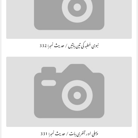
نبوی خطبہ کی تین باتیں / حديث نمبر: 332
پہلی اور آخری بات / حديث نمبر: 331