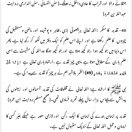
جتلانے والا اور شراب کا عادی داخل نہ ہونگے۔{سنن النسائی ،سنن الدارمی بروایت
عبداللہ بن عمرو}
40– تقدیر کا منکر :اللہ تعالی ہرچھوٹی بڑی ،ظاہر و پوشیدہ اور ماضی ومستقبل کی
چیزوں کا علم رکھتا ہے اور اپنے اس علم کو ایک دفتر میں لکھ کر رکھ لیا ہے، پھر
اس دنیا میں جو کچھ ہوا ،جو کچھ ہوتا ہے اور جو کچھ ہوگا وہ اللہ کی مشیت سے اسی
علم باری کے مطابق ہوتا ہے ،یہی چیز تقدیر ہے ،ارشاد باری تعالی ہے
؛
إِنَّا كُلَّ
(49)
القمر بلاشبہ ہم نے ہر چیز کو تقدیر سے پیدا کی ہے۔
شَيْءٍ خَلَقْنَاهُ بِقَدَرٍ
نبی ﷺ کا ارشاد ہے؛ اللہ تعالی نے مخلوقات کی تقدیر آسمانوں اور زمینوں کی
پیدائش سے پچاس ہزار سال پہلے تحریر فرمادی تھی۔{صحیح مسلم بروایت ابن عمرو}
تقدیر پر ایمان بندے کی ایمان کا ایک رکن اور لازمی حصہ ہے جسکے بغیر کسی کا
ایمان وعمل اللہ تعالی کے نزدیک مقبول نہیں ہے۔