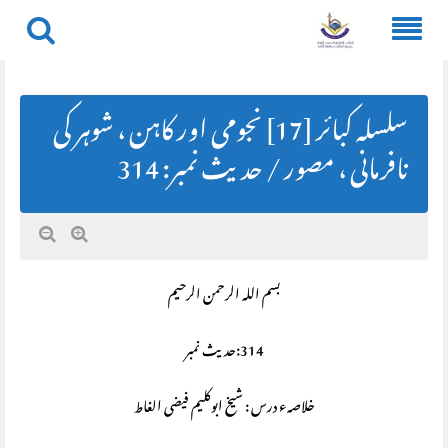
Skip
to
content
سلسلہ کبائر [17] نجومی اور کاہن ، شوہر کی
نافرمانی ، مصور / حديث نمبر: 314
بسم اللہ الرحمن الرحیم
314:حديث نمبر
خلاصہء درس : شیخ ابوکلیم فیضی الغاط