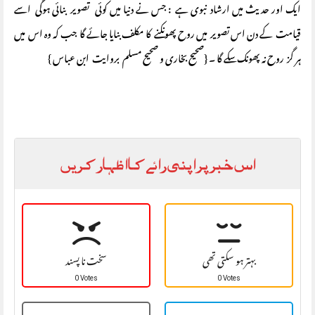
ایک اور حدیث میں ارشاد نبوی ہے : جس نے دنیا میں کوئی تصویر بنائی ہوگی اسے
قیامت کے دن اس تصویر میں روح پھونکنے کا مکلف بنایا جائے گا جب کہ وہ اس میں
ہر گز روح نہ پھونک سکے گا ۔ {صحیح بخاری و صحیح مسلم بروایت ابن عباس }
اس خبر پر اپنی رائے کا اظہار کریں
بہتر ہو سکتی تھی
سخت نا پسند
0 Votes
0 Votes