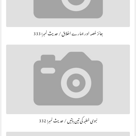
جائز غصہ اور ہمارے اخلاق / حديث نمبر: 333
نبوی خطبہ کی تین باتیں / حديث نمبر: 332