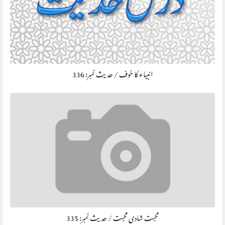
انبیاء کا خوف / حديث نمبر: 336
محبت شادی محبت / حديث نمبر: 335