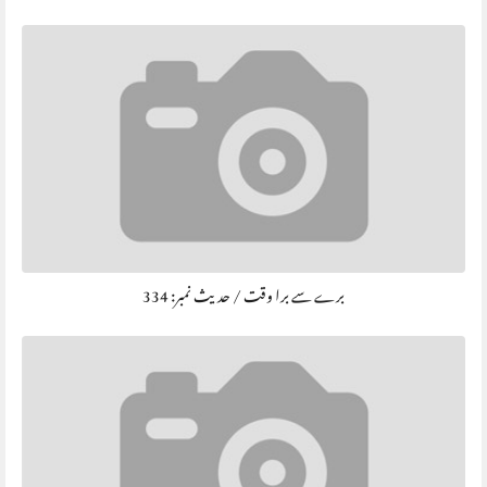
برے سے برا وقت / حديث نمبر: 334