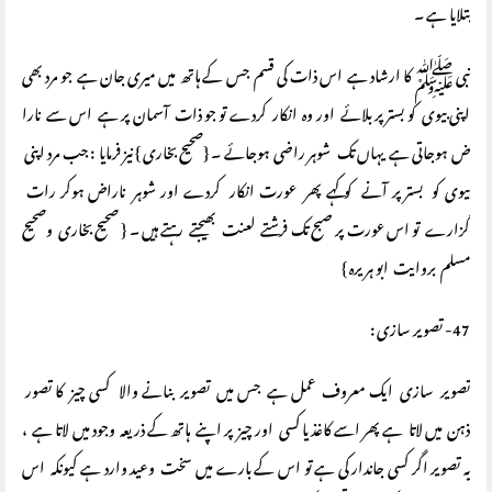
بتلایا ہے ۔
نبی ﷺ کا ارشاد ہے اس ذات کی قسم جس کے ہاتھ میں میری جان ہے جو مرد بھی
اپنی بیوی کو بستر پر بلائے اور وہ انکار کردے تو جو ذات آسمان پر ہے اس سے نارا
ض ہوجاتی ہے یہاں تک شوہر راضی ہوجائے ۔ {صحیح بخاری } نیز فرمایا : جب مرد اپنی
بیوی کو بستر پر آنے کو کہے پھر عورت انکار کردے اور شوہر ناراض ہوکر رات
گزارے تو اس عورت پر صبح تک فرشتے لعنت بھیجتے رہتے ہیں ۔ { صحیح بخاری وصحیح
مسلم بروایت ابو ہریرہ }
47- تصویر سازی :
تصویر سازی ایک معروف عمل ہے جس میں تصویر بنانے والا کسی چیز کا تصور
ذہن میں لاتا ہے پھر اسے کاغذ یا کسی اور چیز پر اپنے ہاتھ کے ذریعہ وجود میں لاتا ہے ،
یہ تصویر اگر کسی جاندار کی ہے تو اس کے بارے میں سخت وعید وارد ہے کیونکہ اس