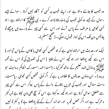
وہ غیب کا جاننے والا ہے اور اپنے غیب پر کسی کو آگاہ نہیں کرتا ، سوائے ایسے
رسول کے جسے وہ کوئی غیب کی بات بتانا پسند کرے ۔ نبی ﷺ کا ارشاد ہے : جو
کسی نجومی یا عراف کے پاس آئے اور اس سے کسی چیز کے بارے میں پوچھے تو
چالیس دن تک اس کی نماز قبول نہ ہوگی ۔ {صحیح مسلم }۔
ایک اور حدیث میں ارشاد نبوی ہے کہ جو شخص کسی نجومی یا کاہن کے پاس آیا اور [
اس سے کچھ پوچھا اور جو کچھ اس نے بتلایا ] اس کی تصدیق کی تو اس نے محمد
ﷺ پر نازل شدہ تعلیم کے ساتھ کفر کیا ۔ {مسندا حمد ، مستدرک الحاکم بروایت ابو
ہریرہ } ۔ ان دونوں حدیثوں کا خلاصہ یہ ہے کہ اگر کوئی شخص کسی نجومی ، پامسٹ،
دست سناش اور غیب کی خبریں بتلانے والے کے پاس جاکر اس سے کسی چیز
سے متعلق سوال کرتا ہے اور جو کچھ وہ کہتا ہے اس کو سچ بھی مان لیتا ہے تو یہ کفر
و شرک ہے اور اگر محض تجربہ اور اندازہ کرنے کے لئے پوچھتا ہے تو یہ کفر تو نہیں