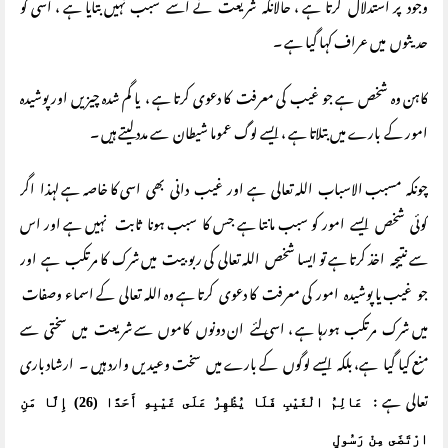
وجود پر استدلال کرتا ہے ، حالانکہ شریعت نے اسے سبب نہیں بتایا ہے ، اسی کو
حدیثوں میں عراف کہا گیا ہے ۔
کاہن وہ شخص ہے جو غیب کی معرفت کا دعوی کرتا ہے ، یا گم شدہ چیزیں اور پوشیدہ
امور کے بارے میں بتلاتا ہے ، ایسے لوگ عموما شیطان سے مدد لیتے ہیں ۔
چونکہ مسبب الاسباب اللہ تعالی ہے اور غیب دانی بھی اسی کا خاصہ ہے لہذا اگر
کوئی شخص ایسے امور کو سبب مانتا ہے جس کا سبب ہونا ثابت نہیں ہے اور اس
سے نتیجہ اخذ کرتا ہے تو ایسا شخص اللہ تعالی کی ربوبیت میں شرک کا مرتکب ہے اور
جو غیب یا پوشیدہ امور کی معرفت کا دعوی کرتا ہے وہ اللہ تعالی کے اسماء وصفات
میں شرک مرتکب ہورہا ہے ، اسی لئے ان دونوں کاموں سے شریعت میں سختی سے
منع کیا گیا ہے، بلکہ ایسے لوگوں کے بارے میں سخت وعیدیں وارد ہیں ۔ ارشاد باری
تعالی ہے :
عَالِمُ الْغَيْبِ فَلَا يُظْهِرُ عَلَى غَيْبِهِ أَحَدًا (26) إِلَّا مَنِ
ارْتَضَى مِنْ رَسُولٍ