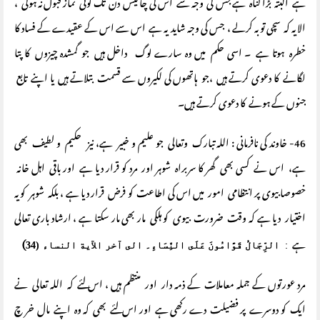
ہے البتہ بڑا گناہ ہے جس کی وجہ سے اس کی چالیس دن تک کوئی نماز قبول نہ ہوگی ،
الا یہ کہ سچی توبہ کرلے ، جس کی وجہ شاید یہ ہے اس سے اس کے عقیدے کے فساد کا
خطرہ ہوتا ہے ۔ اسی حکم میں وہ سارے لوگ داخل ہیں جو گمشدہ چیزوں کا پتا
لگانے کا دعوی کرتے ہیں ،جو ہاتھوں کی لکیروں سے قسمت بتلاتے ہیں یا اپنے تابع
جنوں کے ہونے کا دعوی کرتے ہیں۔
46- خاوند کی نافرمانی : اللہ تبارک وتعالی جو علیم و خبیر ہے، نیز حکیم و لطیف بھی
ہے، اس نے کسی بھی گھر کا سربراہ شوہر اور مرد کو قرار دیا ہے اور باقی اہل خانہ
خصوصا بیوی پر انتظامی امور میں اس کی اطاعت کو فرض قرار دیا ہے ، بلکہ شوہر کو یہ
اختیار دیا ہے کہ وقت ضرورت بیوی کو ہلکی مار بھی مار سکتا ہے ، ارشاد باری تعالی
ہے
)
:
الرِّجَالُ قَوَّامُونَ عَلَى النِّسَاءِ
۔
الى آخر الآية
النساء (34
مرد عورتوں کے جملہ معاملات کے ذمہ دار اور منتظم ہیں ، اس لئے کہ اللہ تعالی نے
ایک کو دوسرے پر فضیلت دے رکھی ہے اور اس لئے بھی کہ وہ اپنے مال خر چ