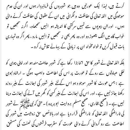
کرتے ہیں، لہذا نیک عورتیں وہ ہیں جو شوہروں کی فرمانبردار ہوں اور ان کی عدم
موجودگی میں اللہ تعالی کی حفاظت و نگرانی میں ان کے حقوق کی حفاظت کرنے والی
ہوں ، اور جن بیویوں سے تمہیں سرکشی کا اندیشہ ہو انہیں سمجھاو، اگر نہ سمجھیں تو
خواب گاہ میں الگ چھوڑ دو اور وہ پھر بھی نہ سمجھیں تو انہیں مارو ، پھر اگر وہ تمہاری
بات قبول کریں تو خواہ مخواہ ان پر زیادتی کے بہانے تلاش نہ کرو ۔
بلکہ اللہ تعالی نے شوہر کا حق اتنا بڑا رکھا ہے کہ شوہر حاجت مند ہو اور اپنی بیوی کو
نفلی عبادتوں سے روکے تو عورت پر اس کی اطاعت واجب ہوگی ۔ ارشاد نبوی
ہے : جس عورت کا شوہر موجو د ہو اس کے لئے بغیر شوہر کی اجازت کے بغیر روزہ
رکھنا جائز نہیں ہے ، اور اس کی اجازت کے بغیر کسی کو گھر میں آنے کی اجازت دینا
نہیں ہے ۔ {صحیح بخاری ، صحیح مسلم بروایت ابو ہریرہ } ۔ حتی کہ نبیﷺ نے شوہر
کی ناراضگی اللہ تعالی کو ناراضگی قرار دیا ہے اور بالاخص حق زوجیت میں شوہر کی
اطاعت سے رو گردانی کرنے والی عورت کو مقرب فرشتوں کی لعنت کی مستحق