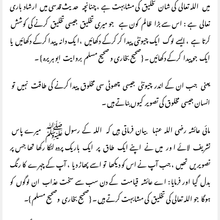
میں اللہ تعالی کی شان تخلیق کی مشابہت ہے ، چنانچہ حدیث قدسی میں ارشاد باری
تعالی ہے : اس سے بڑا ظالم کون ہے جو میری تخلیق جیسی تخلیق کرنے کی کوشش
کرتا ہے ، ایسے لوگ ایک چیونٹی پیدا کر کرکے دکھائیں ،ا یک دانہ پیدا کرکے دکھائیں یا
ایک جو پیدا کرکے دکھائیں ۔ {صحیح بخاری و صحیح مسلم بروایت ابو ہریرہ } ۔
یعنی جب ان کے اندر چیونٹی جیسی چھوٹی سی مخلوق پیدا کرنے کی طاقت نہیں تو
انسان جیسی مخلوق کی تصویر کیوں بناتے ہیں ۔
مائی عائشہ رضی اللہ عنہا بیان فرماتی ہیں کہ اللہ کے رسول ﷺ میرے پاس
تشریف لائے ا ور میں نے اپنے ایک طاق پر ایک باریک پردہ لٹکا رکھا تھا جس پر
تصویریں تھیں ، جب آپ نے اس کو دیکھا تو اسے پھاڑ دیا ، آپ کے چہرے کا رنگ
بدل گیا اور فرمایا : اے عائشہ قیامت کے دن سب سے سخت عذاب ان لوگوں کو
ہوگا جو اللہ تعالی کی تخلیق کی مشابہت کرتے ہیں ۔ {صحیح بخاری وصحیح مسلم }۔