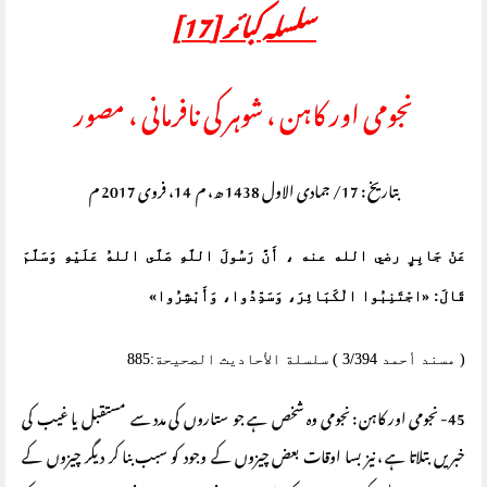
سلسلہ کبائر
[17]
نجومی اور کاہن ، شوہر کی نافرمانی ، مصور
بتاریخ : 17/ جمادی الاول 1438 ھ، م 14، فروی 2017 م
عَنْ جَابِرٍ رضي الله عنه ، أَنَّ رَسُولَ اللَّهِ صَلَّى اللهُ عَلَيْهِ وَسَلَّمَ
قَالَ: «اجْتَنِبُوا الْكَبَائِرَ، وَسَدِّدُوا، وَأَبْشِرُوا»
( مسند أحمد 3/394 ) سلسلة الأحاديث الصحيحة:885
45- نجومی اور کاہن : نجومی وہ شخص ہے جو ستاروں کی مدد سے مستقبل یا غیب کی
خبریں بتلاتا ہے ، نیز بسا اوقات بعض چیزوں کے وجود کو سبب بنا کر دیگر چیزوں کے