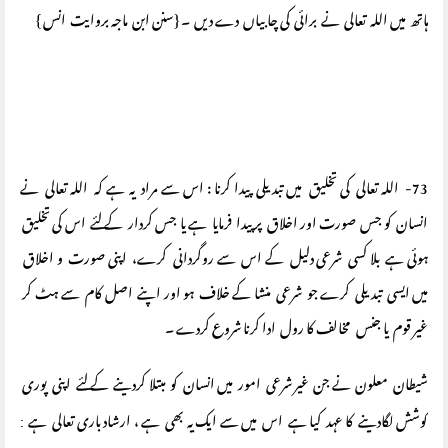
ہاتھ میں اللہ تعالی نے برائی کی چابیاں دے دیں ۔ {سنن ابن ماجہ بروایت انس }
73- اللہ تعالی کی تخلیق میں تبدیلی پیدا کرنا : اس سے مراد یہ ہے کہ اللہ تعالی نے
انسان کو جس صورت اور اخلاق پر پیدا فرمایا ہے یا جس کردار کے لئے اس کی تخلیق
ہوئی ہے بلا کسی شرعی دلیل کے اس سے روگردانی کرے، اپنی صورت و اخلاق
میں ایسی تبدیلی کرے جو شرعی منشا کے خلاف ہو اور اپنے اصل کام سے ہٹ کر
غیر قوم یا جنس مخالف کا رول ادا کرنا شروع کردے ۔
شیطان معلون نے جن غیر شرعی امور میں انسان کو مبتلا کردینے کے لئے اپنی پوری
کوشش لگادینے کا عہد کیا ہے اس میں سے ایک یہ بھی ہے ، ارشاد باری تعالی ہے
: