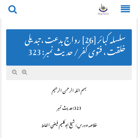
Skip
to
content
سلسلہ کبائر [26] رواج بدعت ، تبدیلی
خلقت ، فتوی کفر / حديث نمبر: 323
بسم اللہ الرحمن الرحیم
323:حديث نمبر
خلاصہء درس : شیخ ابوکلیم فیضی الغاط