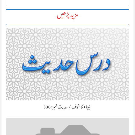
مزید پڑھیں
انبیاء کا خوف / حديث نمبر: 336