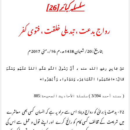
سلسلہ کبائر [26
]
رواج بدعت ، تبدیلی خلقت ، فتوی کفر
بتاریخ : 20/ شعبان 1438 ھ، م 16/، مئی 2017 م
عَنْ جَابِرٍ رضي الله عنه ، أَنَّ رَسُولَ اللَّهِ صَلَّى اللهُ عَلَيْهِ وَسَلَّمَ
قَالَ: «اجْتَنِبُوا الْكَبَائِرَ، وَسَدِّدُوا، وَأَبْشِرُوا»
( مسند أحمد 3/394 ) سلسلة الأحاديث الصحيحة:885
72- بدعت یا برائی کو رواج دینا: اس سے مراد یہ ہے کہ انسان کسی بھی معاشرے
میں شریعت کے مخالف کسی کام کو رائج کرے اور اپنے قول و عمل سے اس کی