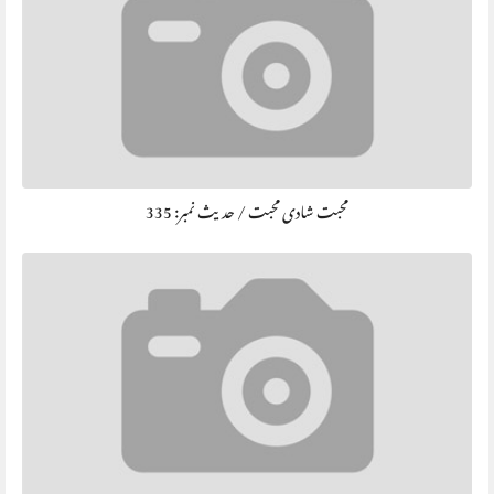
محبت شادی محبت / حديث نمبر: 335