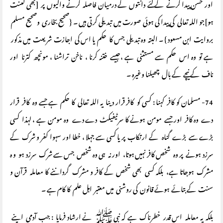
اور حسن پیدا کرنے کے لئے دانتوں کے درمیان فاصلہ کرنے والیوں پر [بھی لعنت
ہو]جو اللہ تعالی کی پیدا کی ہوئی صورت میں تبدیلی کرتی ہیں ۔ {صحیح بخاری وصحیح مسلم
بروایت ابن مسعود } ۔ البتہ وہ تبدیلی جس کا حکم یا اس کی اجازت شریعت میں مذکور
ہے تو وہ اس حکم سے مستثنی ہے ،جیسے ختنہ کرنا ، ناخن تراشنا ، مونچھ کترنا اور
ناف کے نیچے کے بال چھیلنا وغیرہ ۔
74- مسلمان کو کافر کہنا : کسی کو کافر قرار دینا یہ اللہ تعالی کا حکم ہے جسے وہ کافر قرار
دے وہ کافر اور جسے مومن ہونے کا سرٹیفیکٹ دے دے وہ مومن ہے ، لہذا کسی
بڑے سے بڑے گناہ کے ارتکاب پر یا کسی سے جہلا ، خطا اور سہوا کفر و شرک کے
سرزد ہونے پر وہ شخص کافر نہیں ہوتا، اور نہ ہی وہ شخص جس سے شرک سرزد ہو و ہ
مشرک ہوجاتا ہے، بلکہ کسی بھی شخص کے کافر و مشرک گرداننے کا معاملہ قرآن و
سنت کے بتائے ہوئے قانون کی روشنی میں معتبر اہل علم کا کام ہے ۔
بلکہ یہ معاملہ اس قدر خطرناک ہے کہ نبی ﷺ نے ارشاد فرمایا : جب آدمی اپنے