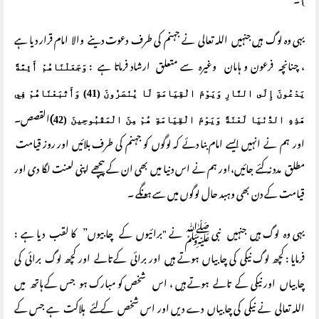
} ۔
یہی وہ لوگ ہیں جنہیں اللہ تعالی نے جہنم کی طرف دعوت دینے والا امام قرار دیا ہے
، چنانچہ فرعون و ہامان وغیرہ سے متعلق ارشاد فرماتا ہے :
وَجَعَلْنَاهُمْ أَئِمَّةً
يَدْعُونَ إِلَى النَّارِ وَيَوْمَ الْقِيَامَةِ لَا يُنْصَرُونَ (41) وَأَتْبَعْنَاهُمْ فِي
)
القصص۔
هَذِهِ الدُّنْيَا لَعْنَةً وَيَوْمَ الْقِيَامَةِ هُمْ مِنَ الْمَقْبُوحِينَ (42
اور ہم نے انہیں ایسے امام بنا دئے کہ لوگوں کو جہنم کی طرف بلائیں اور روز قیامت
مطلق مدد نہ کئے جائیں،اور ہم نے اس دنیا میں بھی ان کے پیچھے اپنی لعنت لگا دی اور
قیامت کے دن بھی وہبد حال لوگوں میں سے ہونگے ۔
یہی وہ لوگ ہیں جنہیں نبی ﷺ نے "برائیوں کے چابیوں” کا لقب دیا ہے :
فرمایا : کچھ لوگ نیکی کی چابیاں ہوتے ہیں اور برائی کے تالے اور کچھ لوگ برائی کی
چابیاں اور نیکی کے تالے ہوتے ہیں ، اس شخص کو مبارک ہو جس کے ہاتھ میں
اللہ تعالی نے نیکی کی چابیاں دے دیں اور اس شخص کے لئے ہلاکت ہے جس کے