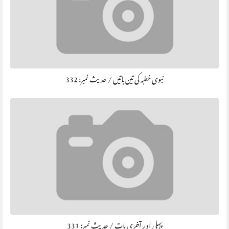
نبوی خطبہ کی تین باتیں / حديث نمبر: 332
پہلی اور آخری بات / حديث نمبر: 331