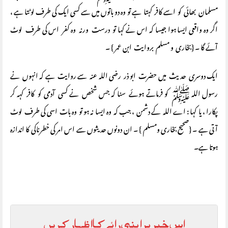
مسلمان بھائی کو اسے کافر کہتا ہے تو وہ دو باتوں میں سے کسی ایک کی طرف لوٹتا ہے ،
اگر وہ واقعی ایسا ہوا جیسا کہ اس نے کہا تو درست ورنہ وہ کفر اس کی طرف لوٹ
آئے گا ۔ {بخاری و مسلم بروایت ابن عمر } ۔
ایک دوسری حدیث میں حضرت ابو ذر رضی اللہ عنہ سے روایت ہے کہ انہوں نے
رسول اللہ ﷺ کو فرماتے ہوئے سنا کہ جس شخص نے کسی آدمی کو کافر کہہ کر
پکارا ، یا کہا : اے اللہ کے دشمن ، جب کہ وہ ایسا نہ ہو تو وہ بات اسی کی طرف لوٹ
آتی ہے ۔ {صحیح بخاری ومسلم } ۔ ان دونوں حدیثوں سے اس امر کی خطرناکی کا اندازہ
ہوتا ہے۔
اس خبر پر اپنی رائے کا اظہار کریں