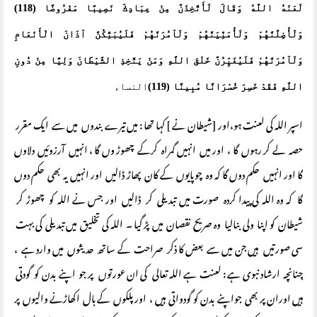
لَعَنَهُ اللَّهُ وَقَالَ لَأَتَّخِذَنَّ مِنْ عِبَادِكَ نَصِيبًا مَفْرُوضًا (118)
وَلَأُضِلَّنَّهُمْ وَلَأُمَنِّيَنَّهُمْ وَلَآمُرَنَّهُمْ فَلَيُبَتِّكُنَّ آذَانَ الْأَنْعَامِ
وَلَآمُرَنَّهُمْ فَلَيُغَيِّرُنَّ خَلْقَ اللَّهِ وَمَنْ يَتَّخِذِ الشَّيْطَانَ وَلِيًّا مِنْ دُونِ
اللَّهِ فَقَدْ خَسِرَ خُسْرَانًا مُبِينًا (119)
النساء
اسپر اللہ کی لعنت ہو،اور [شیطان نے ] کہا تھا : میں تیرے بندوں میں سے ایک مقرر
حصہ لے کر رہوں گا ، اور میں انہیں گمراہ کرکے چھوڑ وں گا ، انہیں آرزوئیں دلاوں
گا اور انہیں حکم دوں گا کہ وہ چوپایوں کے کان پھاڑ ڈالیں اور انہیں یہ بھی حکم دوں
گا کہ وہ اللہ کی پیدا کردہ صورت میں تبدیلی کر ڈالیں اور جس نے اللہ کو چھوڑ کر
شیطان کو اپنا ولی بنالیا وہ صریح نقصان میں پڑ گیا ۔ اللہ کی تخلیق میں تبدیلی کی بہت
سی صورتیں ہیں جن میں سے بعض کا ذکر صراحت کے ساتھ حدیثوں میں وارد ہے ،
چنانچہ ارشاد نبوی ہے : لعنت ہے اللہ تعالی کی ان عورتوں پر جو اپنے بدن کو گودتی
ہیں اوران پر بھی جواپنے بدن کو گودواتی ہیں ، اور پلکوں کے بال اکھاڑنے والیوں پر