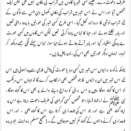
طرف دعوت دے ، جیسے کسی شہر یا گاوں میں شراب کی دکان نہیں تھی لیکن ایک
شخص آیا اور اس نے اس شہر میں شراب کی دکان کھول دی جس سے لوگوں کے
لئے شراب نوشی کا دروازہ کھل گیا ، اسی طرح کسی شہر کی عورتیں با پردہ رہتی تھیں
اور باہر نکلتے ہوئے اور حیا کا لباس پہنا کرتی تھیں لیکن اس گاوں میں کسی عورت
بے پردگی اختیار کیا اور باہر آتے جاتے ہوئے حیا سوز لباس پہننے لگی جسے دیکھ کر
کمزور ایمان دیگر عورتیں بھی اس کی راہ پر چل پڑیں ۔
چونکہ مذکورہ برائیاں اس شہر میں کسی مرد یا عورت کی پیش قدمی سے پیدا ہوئی ہیں اس
لئے اس شہر میں ان برائیوں کا جو شخص بھی ارتکاب کرے گا تو جہاں اس مرتکب
کو اس کا گناہ ہوگا وہیں پر اس برائی کو رواج دینے والے پر بھی اس کا گناہ ہوگا ،
نبی ﷺ نے ارشاد فرمایا : جو شخص کسی گمراہی کی طرف دعوت دیتا ہے اس پر
اپنا گناہ بھی ہے اور جو اس کی تابعداری کرتا ہے اس کا گناہ بھی ، اور اس
تابعداری کرنے والوں کے گناہ کم نہیں ہوجائیں گے ۔ {صحیح مسلم بروایت ابو ہریرہ