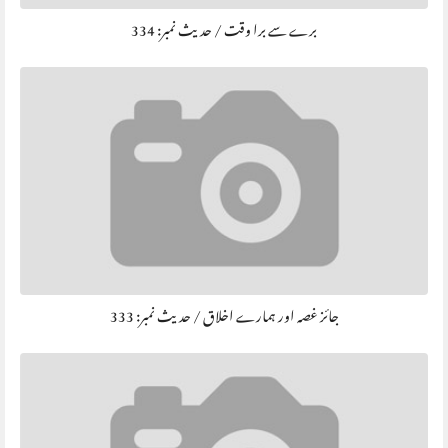
برے سے برا وقت / حديث نمبر: 334
جائز غصہ اور ہمارے اخلاق / حديث نمبر: 333