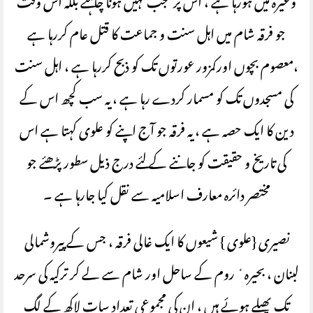
وغیرہ میں ہورہا ہے ، اس پر تعجب نہیں ہونا چاہئے بلکہ اس وقت
جو فرقہ شام میں اہل سنت و جماعت کا قتل عام کررہا ہے
،معصوم بچوں اورکمزور عورتوں تک کو ذبح کررہا ہے ، اہل سنت
کی مسجدوں تک کو مسمار کردے رہا ہے ، یہ سب کچھ اس کے
دین کا ایک حصہ ہے ، یہ فرقہ جو آج اپنے کو علوی کہتا ہے اس
کی تاریخ و حقیقت کو جاننے کے لئے درج ذیل سطور پڑھئے جو
مختصر دائرہ معارف اسلامیہ سے نقل کیا جارہا ہے ۔
نصیری {علوی } شیعوں کا ایک غالی فرقہ ، جس کے پیروشمالی
لبنان ، بحیرہٴ روم کے ساحل اور شام سے لے کر ترکیہ کی سرحد
تک پھیلے ہوئے ہیں ، ان کی مجموعی تعداد سات لاکھ کے لگ