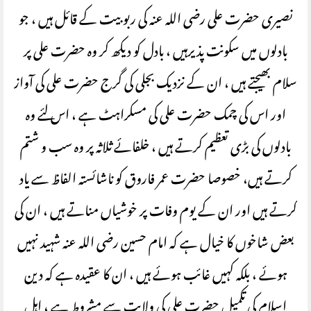
نصیری حضرت علی رضی اللہ عنہ کی ربوبیت کے قائل ہیں ، جو
بادلوں میں سکونت پذیرہیں ، بادل کو دیکھ کر وہ حضرت علی پر
سلام بھیجتے ہیں ، ان کے نزدیک بجلی کی گرج حضرت علی کی آواز
اور اس کی چمک حضرت علی کی مسکراہٹ ہے ، اس لئے وہ
بادلوں کی بڑی تعظیم کرتے ہیں ، خلفائے ثلاثہ پر وہ سب و شتم
کرتے ہیں، خصوصا حضرت عمر فاروق کو ناشائستہ الفاظ سے یاد
کرتے ہیں اور ان کے یوم وفات پر خوشیاں مناتے ہیں ، ان کی
بعض شاخوں کا خیال ہے کہ امام حسین رضی اللہ عنہ شہید نہیں
ہوئے ، بلکہ کہیں غائب ہوئے ہیں ، ان کا عقیدہ ہے کہ دین
اسلام کی تکمیل حضرت علی کی ولایت سے مشروط ہے ، اہل