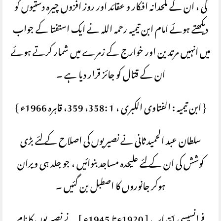
کی ، ان کے ملحدانہ افکار و عقائد اور روز افزوں چیرہ دستیوں کو
دیکھتے ہوئے امام ابن تیمیہ رحمہ اللہ نے ایک استفتا کے جواب
میں انہیں مرتدین اور خوارج کے زمرے میں شمار کرتے ہوئے
ان کے قتال کو جائز قرار دیا ہے ۔
{ ابن تیمیہ : الفتاوی الکبری ، 1 :358، 359، قاہرہ 1966ء }
سلطان عبد الحمید ثانی نے نصیریوں کی اصلاح کے لئے بڑی
کوشش کی ان کے لئے علیحدہ مساجد بنوائیں ، جو جلد ہی ویران
ہوکر جانوروں کا اصطبل بن گئیں ۔