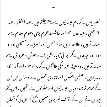
۔
نصیریوں کے نام عیسائیوں سے ملتے جلتے ہیں ، عید الفطر ، عید
الاضحی ، عید غدیر خم اور عاشورہ محرم بڑی دھوم دھام سے
مناتے ہیں ، علاوہ ازیں وہ کرسمس اور ایسڑ کے مسیحی اور نو
روز اور مہرجان کے ایرانی تیوہار بھی بڑے جوش و خروش سے
مناتے ہیں ، وہ ہمیشہ غیر ملکی طاقتوں کے ہواہ خواہ اور آلہٴ کار
رہے ہیں ، صلیبی جنگوں اور تاتاری حملوں کے دوران میں ان
کے تمام تر ہمدردیاں عیسائیوں اور مغولوں سے تھیں ، اس لئے
بیبرس نے ان کے خلاف تعزیری مہمیں بھیج کر ان کی گوشمالی