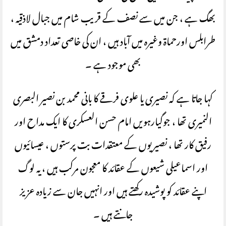
بھگ ہے ، جن میں سے نصف کے قریب شام میں جبال لاذقیہ ،
طرابلس اورحماۃ وغیرہ میں آباد ہیں ، ان کی خاصی تعداد دمشق میں
بھی موجود ہے ۔
کہا جاتا ہے کہ نصیری یا علوی فرقے کا بانی محمد بن نصیر البصری
النمیری تھا ، جوگیارہویں امام حسن العسکری کا ایک مداح اور
رفیق کار تھا ، نصیریوں کے معتقدات بت پرستوں ، عیسائیوں
اور اسماعیلی شیعوں کے عقائد کا معجون مرکب ہیں ، یہ لوگ
اپنے عقائد کو پوشیدہ رکھتے ہیں اور انہیں جان سے زیادہ عزیز
جانتے ہیں ۔