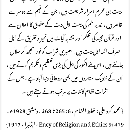
بیت ہی محرم اسرار شریعت ہیں ، جن کے فہم سے دوسرے
قاصر ہیں ، غدیر خم کی بیعت اہل بیت کے حقوق کا اعلان ہے
اور قرآن مجید کی محکم اور متشابہ آیات میں تمیز و تفریق کے اہل
صرف ائمہ اہل بیت ہیں ، نصیری شراب کو نور سمجھ کر حلال
جانتے ہیں ، اس لئے انگور کی بیل کی بڑی تعظیم و تکریم کرتے ہیں ،
ان کے نزدیک ستاروں میں بھی روحانی دنیا آباد ہے ، جس کے
اثرات نظام کائنات پر مرتب ہوتے رہتے ہیں ۔
{ محمد کرد علی : خطط الشام ، 6: 265 تا 268 ، دمشق 1928ء ،
Ency of Religion and Ethics 9: 419 ، ایڈنبرا ، 1917}