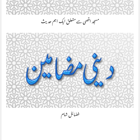
مسجد اقصی سے متعلق ایک اہم حدیث
فضائل شام