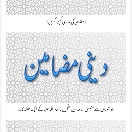
رمضان کی تیاری کیسے کریں؟
ماہ شعبان سے متعلق علامہ ابن عثیمین رحمۃ اللہ علیہ کے ایک خطبہ کا…