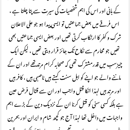
کے بانی اور اس کی اہم شخصیات کی سیرت سے پتا چلتا ہے ،
اس فرقے میں بعض جماعتیں تو ایسی پیدا ہو جو علی الاعلان
شرک و کفر کا ارتکاب کرتی تھیں اور بعض ایسی جماعتیں بھی
تھیں جو محارم سے نکاح تک جائز قرار دیتی تھیں ، لیکن ایک
چیزسب میں قدرمشترک تھی کہ صحابہ کرام مرتد تھے اور ان کے
ماننے والے جو اپنے کو اہل سنت کہتے ہیں ناصبی ہیں ، کافر ہیں
اور مرتد ہیں لہذا انکا قتل واجب اور ان سے قتال فرض عین
ہے بلکہ کسی سنی کو قتل کرنا ان کے نزدیک دین کے بڑے اہم
واجبات میں داخل تھا لہذا آج جو کچھ شام و ایران اور بحرین