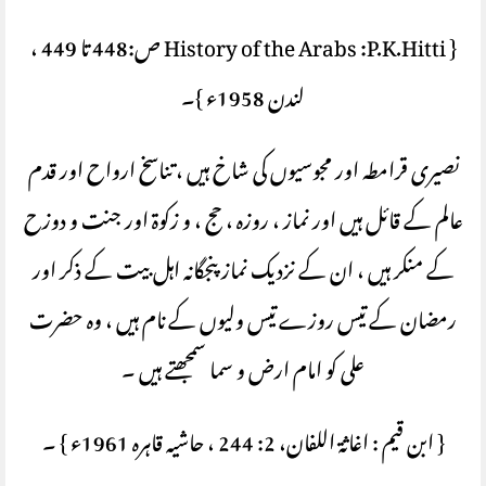
{ History of the Arabs :P.K.Hitti ص:448 تا 449 ،
لندن 1958ء }۔
نصیری قرامطہ اور مجوسیوں کی شاخ ہیں ، تناسخ ارواح اور قدم
عالم کے قائل ہیں اور نماز ، روزہ ، حج ، و زکوۃ اور جنت و دوزح
کے منکر ہیں ، ان کے نزدیک نماز پنجگانہ اہل بیت کے ذکر اور
رمضان کے تیس روزے تیس ولیوں کے نام ہیں ، وہ حضرت
علی کو امام ارض و سما سمجھتے ہیں ۔
{ ابن قیم : اغاثۃ اللفان، 2: 244 ، حاشیہ قاہرہ 1961ء } ۔