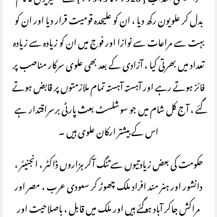
فرانسیسی انتداب [ 1920ء تا 1945ء ] نے نصیریوں کا نام
بدل کر علویون رکھ دیا ، ان کو علیحدہ قومیت قرار دیا اور ان کو
بہت سے مراعات سے نوازا اور فوج میں ان کو زیادہ سے زیادہ
تعداد میں بھرتی کیا ، آزادی کے بعد بھی علوی سرکار مناصب پر
فائز ہوتے رہے اور آہستہ آہستہ تمام ملازمتوں پر قابض ہوتے
گئے ، آج کل شام میں جو سوشلسٹ بعث پارٹی برسراقتدار ہے
اس کے بیشتر ارکان علوی ہیں ۔
حکومت کی بعض زیادتیوں سے تنگ آکر ہزاروں ڈاکٹر ، انجنیئر ،
دانشور اور ہنر مند افراد ملک چھوڑ کر سعودی عرب ، مصر اور
مراکش جاکر آباد ہوگئے ہیں اور ملک میں قابل ، باصلاحیت اور