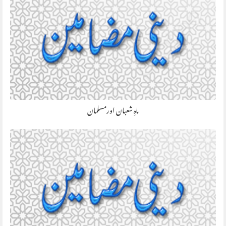
ماہِ شعبان اورمسلمان