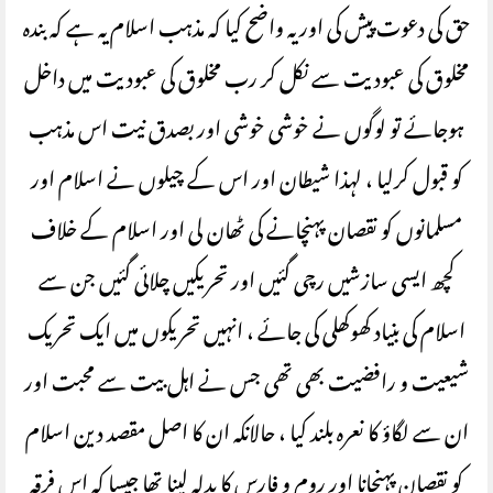
حق کی دعوت پیش کی اور یہ واضح کیا کہ مذہب اسلام یہ ہے کہ بندہ
مخلوق کی عبودیت سے نکل کر رب مخلوق کی عبودیت میں داخل
ہوجائے تو لوگوں نے خوشی خوشی اور بصدق نیت اس مذہب
کو قبول کرلیا ، لہذا شیطان اور اس کے چیلوں نے اسلام اور
مسلمانوں کو نقصان پہنچانے کی ٹھان لی اور اسلام کے خلاف
کچھ ایسی سازشیں رچی گئیں اور تحریکیں چلائی گئیں جن سے
اسلام کی بنیاد کھوکھلی کی جائے ، انہیں تحریکوں میں ایک تحریک
شیعیت و رافضیت بھی تھی جس نے اہل بیت سے محبت اور
ان سے لگاؤ کا نعرہ بلند کیا ، حالانکہ ان کا اصل مقصد دین اسلام
کو نقصان پہنچانا اور روم و فارس کا بدلہ لینا تھا جیسا کہ اس فرقہ