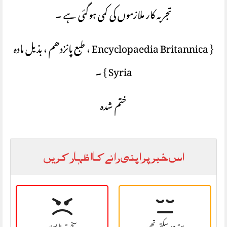
تجربہ کار ملازموں کی کمی ہوگئی ہے ۔
{ Encyclopaedia Britannica ، طبع پانزدھم ، بذیل مادہ
Syria } ۔
ختم شدہ
اس خبر پر اپنی رائے کا اظہار کریں