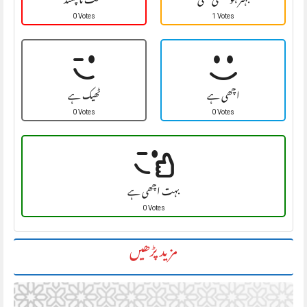
بہتر ہو سکتی تھی
سخت نا پسند
0 Votes
1 Votes
اچھی ہے
ٹھیک ہے
0 Votes
0 Votes
بہت اچھی ہے
0 Votes
مزید پڑھیں