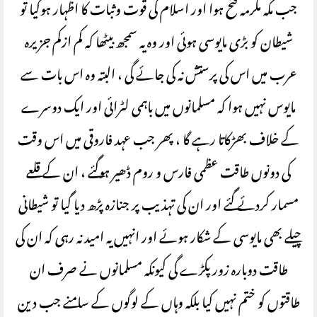
جب مکہ مکرمہ فتح ہوا اور اسلام کی قوت وثبات کا اظہار ہوگیا تو
شیطان کو بڑی مایوسی ہوئی اور وہ یہ سمجھ بیٹھا کہ کم ازکم جزیرہ
عرب میں اس کی پرستش نہ کی جائے گی ، البتہ وہ اس بات سے
مایوس نہیں ہوا کہ مسلمانوں میں باہمی لٹرائی اور ایک دوسرے
کے خلاف بھڑکاتا رہے گا ، پھر جب عہد فاروقی میں اس وقت
کی دونوں طاقت عظمی فارس و روم ڈھیر ہوگئے ، ان کے قلعے
مسمار کردئے گئے اور ان کی تہذیب پر جنازہ پڑھ دیا گیا تو شیطانی
چیلے بھی مایوسی کے شکار ہوئے اور انہیں یہ امید نہ رہی کہ ان کی
طاقت دوبارہ زور پکڑے گی کیونکہ مسلمانوں نے صرف ان
طاقتوں کو ختم نہیں کیا بلکہ وہاں کے لوگوں کے سامنے جب دین