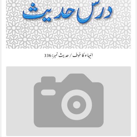
انبیاء کا خوف / حديث نمبر: 336