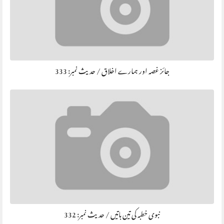
جائز غصہ اور ہمارے اخلاق / حديث نمبر: 333
نبوی خطبہ کی تین باتیں / حديث نمبر: 332