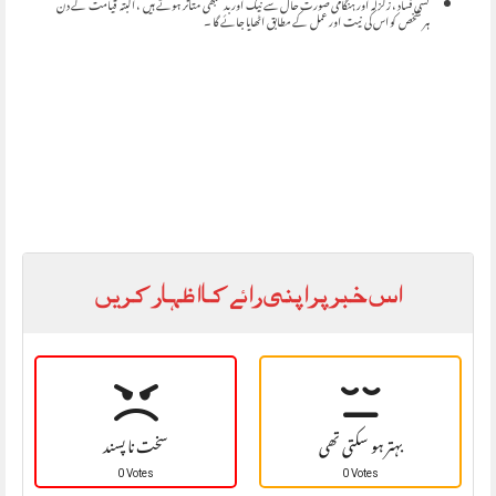
کسی فساد ، زلزلہ اور ہنگامی صورت حال سے نیک اور بد سبھی متاثر ہوتے ہیں ، البتہ قیامت کے دن
ہر شخص کو اس کی نیت اور عمل کے مطابق اٹھایا جائے گا ۔
اس خبر پر اپنی رائے کا اظہار کریں
بہتر ہو سکتی تھی
سخت نا پسند
0 Votes
0 Votes