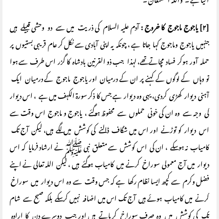
آگیا ہے ۔ واللہ المستعان ۔
[۲] یاجوج ماجوج کا خروج :
آدم علیہ السلام کی ذریت میں سے دو وحشی قبیلے ہیں
جنہیں یاجوج وماجوج کہا جاتا ہے ، چونکہ یہ اپنی آبادی سے نکل کر عام قریبی بستیوں پر
حملہ آور ہوکر فساد مچاتے تھے، لہذا جب ذو القرنین بادشاہ کا گزر اس طرف سے ہوا
تو وہاں کے لوگوں کے کہنے پر ان کے درمیان اور یاجوج ماجوج کے درمیان ایک
آہنی دیوار کھڑی کردی، یہی وہ دیوار ہے جس کا ذکر سورۃ الکہف میں ہے ، اس دیوار
کی وجہ سے وہ ان کی خونی حملوں سے محفوظ ہوگئے ، یاجوج و ماجوج اس وقت سے
اس دیوار کو توڑنے اور اس میں شگاف ڈالنے کی کوشش میں لگے ہیں، لیکن آج تک
کامیاب نہ ہوسکے ، ان کی اس کوشش سے متعلق نبی ﷺ نے ارشاد فرمایا کہ اس
دیوار میں آج معمولی سوراخ کرنے میں کامیاب ہوگئے ہیں ، لیکن اللہ تعالی نے اپنے
فضل وکرم سے کچھ ایسا نظام رکھا ہے کہ جس وقت سے وہ اس دیوار میں سوراخ
کرنے میں کامیاب ہوئے ہیں آج تک اس میں اضافہ نہیں کرسکے بلکہ صبح سے شام
تک کی کوشش میں وہ صرف سوراخ کرپاتے ہیں اور جب دوسرے دن کا ارادہ