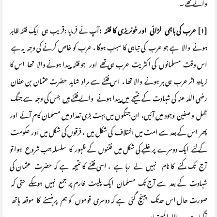
والے تھے ۔
[۱] عرب کی باہمی لڑائی اور خونریزی کا فتنہ :
آپ نے فرمایا :قریب ہی ایک فتنہ ظاہر
ہونے والا ہے جو عرب کی تباہی کا سبب ہوگا ، عرب کو خاص کرنے کی وجہ یہ ہے
اس وقت مسلمانوں کی اکثریت عرب ہی تھے اور جو فتنہ پیدا ہونے والا تھا اس کا
زیادہ اثر عرب ہی ہر ہونے والا تھا ، اس فتنے سے مراد شاید حضرت عثمان بن عفان
رضی اللہ عنہ کی شہادت کے نتیجے میں پیدا ہونے والے فتنے ہیں جس کی وجہ سے جنگ
جمل و صفین وجود میں آئیں، ان جنگوں میں بہت بڑی تعداد میں مسلمان کام آئے اور
پھر اس کے بعد سے امت میں اختلاف کی شکل میں ، فرقوں کی شکل میں اور حکومت
کے لئے ایک دوسرے پر غلبے کی شکل میں فتنوں کے ظہور کا سلسلہ جب شروع ہوا تو
آج تک رکنے کا نام نہیں لے رہا ہے ، اسی فتنے کا نتیجہ ہے کہ حضرت عثمان کی
شہادت کے بعد سے آج تک مسلمان ایک پلیٹ فارم پر جمع نہیں ہوسکے حتی کہ
صورت حال اس حدتک پہنچ گئی ہے کہ دوسری قوموں کو ہم پر ہنسنے کا موقعہ ہاتھ