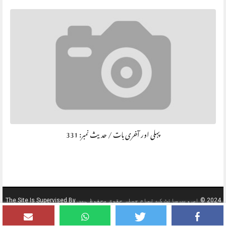
پہلی اور آخری بات / حديث نمبر: 331
2024 © اس ویب سائٹ کے تمام جملہ حقوق محفوظ ہیں The Site Is Supervised By
AL GHAT DAWAH CENTER KSA