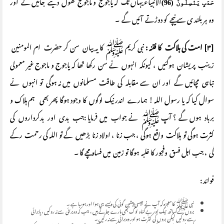
الأنبیاء یہاں تک کہ یاجوج و ماجوج کھول دیئے جائیں گے اور
حَدَبٍ يَنْسِلُونَ (96)
وہ ہر بلند ی سے نیچے کو دوڑتے آئیں گے ۔
[۳] امت کی ہلاکت کا فتنہ :
نبی کریم ﷺ کا یہ بیان سن کر حضرت ام المومنین
زینب پریشان ہوگئیں ، کیونکہ انہوں نے سن رکھا تھا کہ یاجوج و ماجوج غیر معمولی
تباہی مچائیں گے اور ان سے مقابلہ کی طاقت مسلمانوں میں نہ ہوگی تو انہوں نے
سوال کیا کہ یا رسول اللہ ! ہمارے اندر نیک لوگوں کا وجود ہوگا پھر بھی ہم ہلاک و
برباد ہوں گے ؟ آپ ﷺ نے جواب میں فرمایا :جب بدی اور بدکرداروں کی
کثرت ہوگی تو ہلاکت واقع ہوگی ، جب زنا ، اولاد زنا بڑھیں گے تو اللہ کی رحمت رکے
گی ، جب اہل فسق وفجور کا غلبہ ہوگا تو زمین میں فساد مچے گا ۔
فوائد :
نبی ﷺ کا معجزہ کہ آپ نے جیسی پیشین گوئی کی ویسے ہی ہوا اور ہورہا ہے ۔
بروں کے ساتھ نیک اور بے گناہ لوگ بھی مارے جاتے ہیں ، جب کہ وہ برائی سے نہ روکیں ، یا برائی
سے روکیں لیکن بروں کی کثرت ہو اور وہ برائی سے نہ رکیں ۔