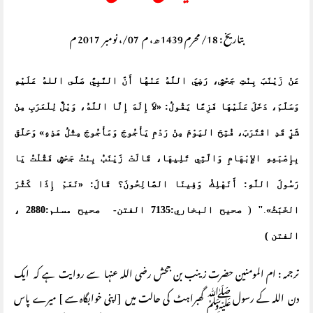
بتاریخ : 18/ محرم 1439 ھ، م 07/، نومبر 2017 م
عَنْ زَيْنَبَ بِنْتِ جَحْشٍ، رَضِيَ اللَّهُ عَنْهُا أَنَّ النَّبِيَّ صَلَّى اللهُ عَلَيْهِ
وَسَلَّمَ، دَخَلَ عَلَيْهَا فَزِعًا يَقُولُ: «
لاَ إِلَهَ إِلَّا اللَّهُ،
وَيْلٌ لِلْعَرَب
ِ مِنْ
شَرٍّ قَدِ اقْتَرَبَ، فُتِحَ اليَوْمَ مِنْ رَدْمِ يَأْجُوجَ وَمَأْجُوجَ مِثْلُ هَذِهِ» وَحَلَّقَ
بِإِصْبَعِهِ الإِبْهَامِ وَالَّتِي تَلِيهَا، قَالَتْ زَيْنَبُ بِنْتُ جَحْشٍ فَقُلْتُ يَا
رَسُولَ اللَّهِ: أَنَهْلِكُ وَفِينَا الصَّالِحُونَ؟ قَالَ: «نَعَمْ إِذَا كَثُرَ
الخَبَثُ»
.
"
(
صحيح البخاري:7135 الفتن- صحيح مسلم:2880 ،
الفتن )
ترجمہ : ام المومنین حضرت زینب بن جحش رضی اللہ عنہا سے روایت ہے کہ ایک
دن اللہ کے رسول ﷺ گھبراہٹ کی حالت میں [اپنی خوابگاہ سے ] میرے پاس