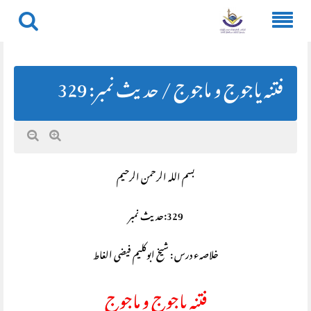
Skip
to
content
فتنہ یاجوج و ماجوج / حديث نمبر: 329
بسم اللہ الرحمن الرحیم
329:حديث نمبر
خلاصہء درس : شیخ ابوکلیم فیضی الغاط
فتنہ یاجوج و ماجوج