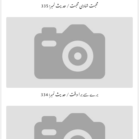
محبت شادی محبت / حديث نمبر: 335
برے سے برا وقت / حديث نمبر: 334