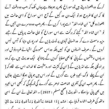
کرکے وہ چھوڑ دیتے ہیں توہ سوراخ پھر پر ہوجاتا ہے یہاں تک کہ جب وہ وقت آئے
گا کہ ان کا خروج ہو تو ایک دن وہ کہیں گے آج اس سوراخ کو اسی حالت میں
چھوڑ دو کل” ان شاء اللہ” اسے پورا کریں گے ، پھر جب وہ دوسرے دن آئیں گے
تو ” ان شاء اللہ ” کہنے کہ برکت سے اس سوراخ کو اپنی حالت پر پائیں گے ، جسے
مزید وسعت دے کر وہ انسانی آبادی پر ٹوٹ پڑیں گے اور پوری دنیا کو تہس نہس
کردیں گے ، صرف انسانوں ہی کو نہیں بلکہ وہ اس معمورہ کی اشیائے خرد ونوش اور
دریاوں و چشموں کے پانی کا بھی صفایا کردیں گے، چنانچہ ایک حدیث میں ہے کہ وہ
ہر اونچی جگہ سے امڈ پڑیں گے [ ان کی کثرت اور وحشیت کا اندازہ اس سے لگاو کہ ]
ان کے پہلے لوگ بحیرہ طبریہ سے گزریں گے اور اس میں جو پانی ہوگا اسے پی جائیں
گے ، پھر جب ان کی آخری جماعت ادھر سے گزرے گی تو کہے گی کہ کبھی اس بحیرہ
میں بھی پانی رہا ہوگا ۔ الحدیث {صحیح مسلم : 2937 } ۔ اللہ تعالی نے ان کے اسی
واقعہ کی طرف اشارہ فرمایا ہے
:
حَتَّى إِذَا فُتِحَتْ يَأْجُوجُ وَمَأْجُوجُ وَهُمْ مِنْ كُلِّ