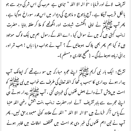
تشریف لائے اور فرمایا : "لا الہ الا اللہ ” تباہی ہے عرب کی اس شر کی وجہ سے جو
بالکل قریب آچکا ہے ، آج یاجوج و ماجوج کی دیوار میں اس قدر سوراخ ہوگیا ہے ،
پھر آپ ﷺ نے اپنی انگشت شہادت اور انگوٹھے کو ملا کر حلقہ بنایا ، حضرت
زینب کہتی ہیں کہ میں نے سوال کیا ، اے اللہ کے رسول ہم میں نیک لوگ موجود
ہیں تو کیا ہم پھر بھی ہلاک ہوجائیں گے ؟ آپ نے جواب دیا : ہاں ! جب شر اور
برائی زیادہ ہوجائے گی ۔ {صحیح بخاری ومسلم }۔
تشریح : ایک بار نبی کریم ﷺ اپنے حجرہ مبارکہ میں سو رہے تھے کہ اچانک آپ
بیدار ہوئے ،بیداری کا سبب یہ تھا کہ اللہ تعالی کی طرف سے خواب میں نبی ﷺ کو
امت میں پیش آنے والے بعض فتنوں کی خبردی گئی ، آپ ﷺ بیدار ہوتے ہی
اپنے حجرے سے باہر تشریف آئے اور حضرت زینب بنت جحش رضی اللہ عنہا
کے پاس آکر فرماتے ہیں "لا الہ الا اللہ ” اللہ کے علاوہ کوئی معبود برحق نہیں ، پھر
آپ نے تین اہم فتنوں کی خبر دی جو امت میں مختلف اوقات میں ظاہر ہونے