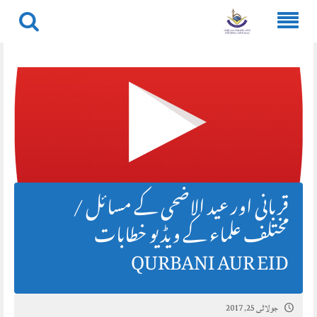
Skip
to
content
قربانی اور عید الاضحی کے مسائل /
مختلف علماء کے ویڈیو خطابات
QURBANI AUR EID
جولائی 25, 2017