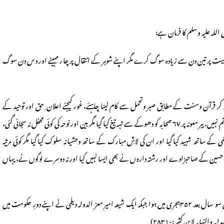
لہ علیہ وسلم کا فرمان ہے:
میت پر تین دن سے زیادہ سوگ کرے مگر اپنے شوہر کے انتقال پر چار مہینے اور دس دن سوگ
کر قرآن وسنت کے مطابق صبر وتحمل سے کام لینا چاہئے، غور کیجئے اعلان ِ حق اور توحید کے
جرم میں جلیل القدر صحابیہ سمیّہ رضی اللہ عنہا کو بے دردی کے ساتھ شہید کیا گیا مگر کوئی ماتم نہیں، بیر معونہ پر ٦٧ صحابہ کو دھوکے سے تہہ تیغ کیا گیا مگر بین اور نوحہ کی کوئی محفل نہ سجائی گئی،
کے ساتھ شہید کیا گیا اور ان کی لاشِ مبارک کے ساتھ وحشیانہ سلوک کیا گیا مگر کوئی مرثیہ
ضرت حسین کے صاحبزادے اور رشتہ داروں نے بھی ایسا نہیں کیا اور نہ دوسرے لوگوں نے، یہاں
تاریخ کے مطالعہ کرنے سے پتہ چلتا ہے کہ تعزیۂ حسین کی بدعت کا آغاز واقعہ کربلا کے تین سو سال بعد ٣٥٢ہجری میں ہوا جبکہ ایک شیعہ امیر معز الدولہ دیلمی نے اپنے دورِ حکومت میں
نہایہ لا بن کثیر :٢٨٣١٠)