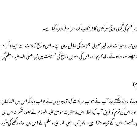
ر قسم کی گری ہوئی حرکتوں کا ارتکاب کرنا حرام قرار دیا گیا ہے۔
ڑی قدر و منزلت اور غیر معمولی اہمیت کی حامل رہی ہے۔ اس تاریخ کو بہت سے انبیاء کرام
صلے صادر ہوئے ، ماہ محرم اور اس کی دسویں تاریخ کی فضیلت میں نبی صلی اللہ علیہ وسلم کی
ورہ کا روزہ رکھتے پایا، آپ نے سبب دریافت کیا تو یہودیوں نے جواب دیا کہ اس دن اللہ تعالیٰ
ر اس کی قوم کو غرق آب کیا تھا، اس پر حضرت موسیٰ علیہ السلام نے بطور شکرانہ اس دن
ی بہ نسبت اس کے زیادہ حقدار ہیں۔ پھر آپ صلی اللہ علیہ وسلم نے اس دن روزہ رکھنے کی تاکید