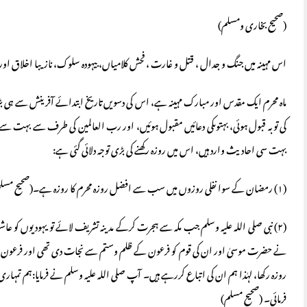
(صحیح بخاری ومسلم)
اس مہینہ میں جنگ و جدال ، قتل و غارت ، فحش کلامیاں، بیہودہ سلوک، نازیبا اخلاق اور ہ
ماہ محرم ایک مقدس اور مبارک مہینہ ہے، اس کی دسویں تاریخ ابتدائے آفرینش سے ہی ب
کی توبہ قبول ہوئی، بہتوںکی دعائیں مقبول ہوئیں، اور رب العالمین کی طرف سے بہت سے فی
بہت سی احادیث وارد ہیں، اس میں روزہ رکھنے کی بڑی توجہ دلائی گئی ہے:
(١) رمضان کے سوا نفلی روزوں میں سب سے افضل روزہ محرم کا روزہ ہے۔(صحیح مسلم)
(٢) نبی صلی اللہ علیہ وسلم جب مکہ سے ہجرت کرکے مدینہ تشریف لائے تو یہودیوں کو عاش
نے حضرت موسیٰ اور ان کی قوم کو فرعون کے ظلم وستم سے نجات دی تھی اور فرعون او
روزہ رکھا، لہٰذا ہم ان کی اتباع کررہے ہیں۔ آپ صلی اللہ علیہ وسلم نے فرمایا:ہم تمہار
فرمائی۔ (صحیح مسلم)