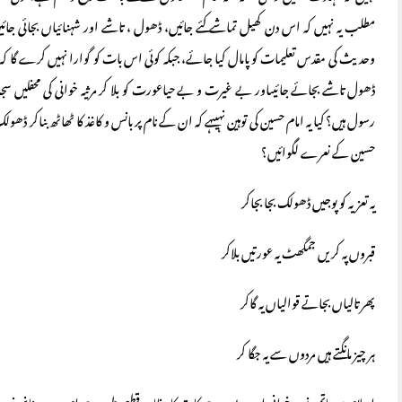
مطلب یہ نہیں کہ اس دن کھیل تماشے کئے جائیں، ڈھول ، تاشے اور شہنائیاں بجائی جائی
وحدیث کی مقدس تعلیمات کو پامال کیا جائے، جبکہ کوئی اس بات کو گوارا نہیں کرے گا 
ڈھول تاشے بجائے جائیںاور بے غیرت و بے حیاعورت کو بلا کر مرثیہ خوانی کی محفلیں سج
رسول ہیں؟ کیا یہ امام حسین کی توہین نہیںہے کہ ان کے نام پر بانس و کاغذ کا ٹھاٹھ بناکر ڈ
حسین کے نعرے لگوائیں؟
یہ تعزیہ کو پوجیں ڈھولک بجا بجاکر
قبروں پہ کریں جمگھٹ یہ عورتیں بلاکر
پھر تالیاں بجاتے قوالیاں یہ گاکر
ہر چیز مانگتے ہیں مردوں سے یہ جگا کر