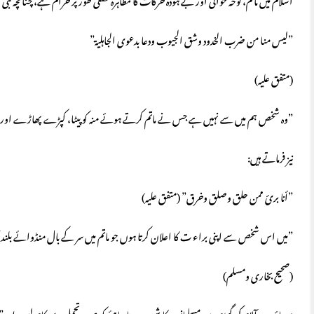
اسلام میں ماتم، نوحہ خوانی اور بے ہودہ حرکات کا مظاہرہ قطعی طور پر حرام ہے، چنانچہ نبی ص
”لیس منا من ضرب الخدود وشق الجیوب ودعا بدعوی الجاہلیة”
(متفق علیہ)
”وہ شخص ہم میں سے نہیں ہے جس نے ماتم کرتے ہوئے منہ کو پیٹا، کپڑے پھاڑے اور جا
نیز فرماتے ہیں:
”أنا برئ ممن حلق وصلق وخرق” (متفق علیہ)
”میں اس شخص سے اپنی براء ت کا اعلان کرتا ہوں جو ماتم میں سر کے بال منڈوائے ب
(صحیح بخاری ومسلم)