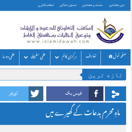
Skip
دینی مضامین
سلسلہ و مضامین
مسنون دعائیں
منتخب فتاوے
to
content
صفحه أول
تعارف
مركزی كالم
علمی سلسلے
علمی دورۂ
تازه ترين
فیس بک
ٹویٹر
ماہِ محرم بدعات کے گھیرے میں