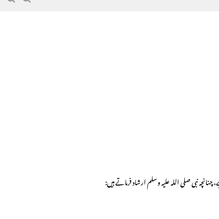
چنانچہ نبی صلی اللہ علیہ وسلم ارشاد فرماتے ہیں: