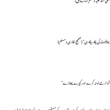
لی اللہ علیہ وسلم فرماتے ہیں:
ہلیت کی پکار پکاری” (صحیح بخاری ومسلم)
لند آواز سے نوحہ کرے اور کپڑے پھاڑے”