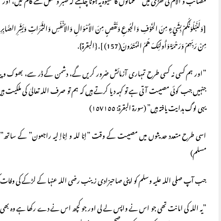
مصائب و آلام کی گھڑی میں مسلمانوں کا شیوہ یہ ہونا چاہئے کہ صبر وتحمل سے کام لیں، اور” إ
مِنْ رَبِّهِمْ وَرَحْمَةٌ وَأُولَئِكَ هُمُ المُهْتَدُونَ(157) ]. {البقرة}.
”اور ہم کسی نہ کسی طرح تمہاری آزمائش ضرور کریں گے، دشمن کے ڈر سے، بھوک و پی
جنہیں جب کوئی مصیبت آتی ہے تو کہہ دیا کرتے ہیں کہ ہم تو صرف اللہ تعالیٰ کی ملکی
یہی لوگ ہدایت یافتہ ہیں” (سورة البقرة: ١٥٥ـ١٥٧)
اسی طرح متعدد حدیثوں میں مصیبت کے وقت ”إنا للہ و إناإ لیہ راجعون” کے ساتھ” َللّٰہُمَّ اَجِر
مسلم)
جب آپ صلی اللہ علیہ وسلم کو اپنی صاحبزادی زینب رضی اللہ عنہا کے لڑکے کی وفات کی خبر
”یہ اللہ کی امانت تھی جو اس نے واپس لے لی اور جو کچھ اس نے دے رکھا ہے وہ بھی 