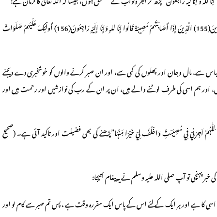
نا للہ و إنا لیہ راجعون” پڑھ کر اجر وثواب کے مستحق ہوں، جیسا کہ اللہ تعالیٰ کا فرمان ہے:
[وَلَنَبْلُوَنَّكُمْ بِشَيْءٍ مِنَ الخَوْفِ وَالجُوعِ وَنَقْصٍ مِنَ الأَمْوَالِ وَالأَنْفُسِ وَالثَّمَرَاتِ وَبَشِّرِ الصَّابِرِينَ(155) الَّذِينَ إِذَا أَصَابَتْهُمْ مُصِيبَةٌ قَالُوا إِنَّا للهِ وَإِنَّا إِلَيْهِ رَاجِعُونَ(156) أُولَئِكَ عَلَيْهِمْ صَلَوَاتٌ
اس سے، مال وجان اور پھلوں کی کمی سے، اور ان صبر کرنے والوں کو خوشخبری دے دیجئے
ت ہیں، اور ہم اسی کی طرف لوٹنے والے ہیں، ان پر ان کے رب کی نوازشیں اور رحمت ہیں اور
ْنِيْ فِي مُصِیْبَتِْ وَاخْلُفُ لِيْ خَیْرًا مِّنْہَا”پڑھنے کی بھی فضیلت اور تاکید آئی ہے۔ (صحیح
 پہنچی تو آپ صلی اللہ علیہ وسلم نے یہ پیغام بھیجا:
اسی کا ہے اور ہر ایک کے لئے اس کے پاس ایک مقررہ وقت ہے ، پس تم صبر سے کام لو اور