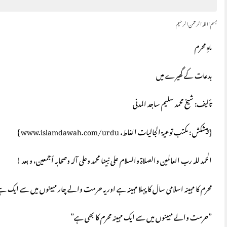
بسم االلہ الرحمن الرحیم
ماہِ محرم
بدعات کے گھیرے میں
تألیف: شیخ محمد سلیم ساجد المدنی
{ پیشکش : مکتب توعیۃ الجالیات الغاط،
www.islamdawah.com/urdu
}
الحمد للہ رب العالمین والصلاة والسلام علی نبینا محمد وعلی آلہ وصحابہ أجمعین، و بعد !
محرم کا مہینہ اسلامی سال کا پہلا مہینہ ہے اور یہ حرمت والے چار مہینوں میں سے ایک ہے، 
”حرمت والے مہینوں میں سے ایک مہینہ محرم کا بھی ہے”