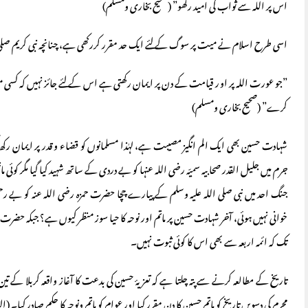
اس پر اللہ سے ثواب کی امید رکھو” (صحیح بخاری ومسلم)
اسی طرح اسلام نے میت پر سوگ کے لئے ایک حد مقرر کررکھی ہے، چنانچہ نبی کریم صلی ال
”جو عورت اللہ پر اور قیامت کے دن پر ایمان رکھتی ہے اس کے لئے جائز نہیں کہ کسی 
کرے” (صحیح بخاری ومسلم)
شہادت حسین بھی ایک الم انگیز مصیبت ہے، لہٰذا مسلمانوں کو قضاء و قدر پر ایمان رکھ 
جنگ احد میں نبی صلی اللہ علیہ وسلم کے پیارے چچا حضرت حمزہ رضی اللہ عنہ کو بے رحمی 
خوانی نہیں ہوئی، آخر شہادت حسین پر ماتم اور نوحہ کا حیا سوز منظر کیوں ہے؟ جبکہ ح
تک کہ ائمہ اربعہ سے بھی اس کا کوئی ثبوت نہیں۔
محرم کی دسویں تاریخ کو ماتمِ حسین کا دن مقرر کیا اور عوام کو ماتم ونوحہ کا حکم صادر کیا۔ (البدایہ وال