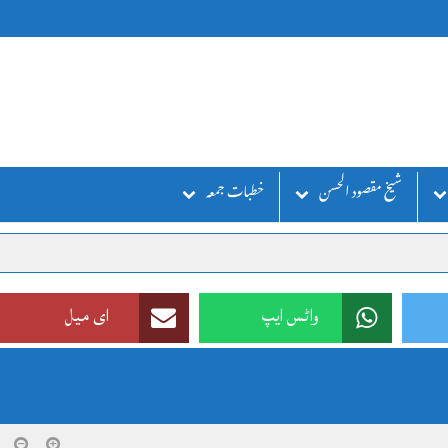
شیخ مقصود الحسن
خطبات جمعہ
واٹس ایپ
ای میل