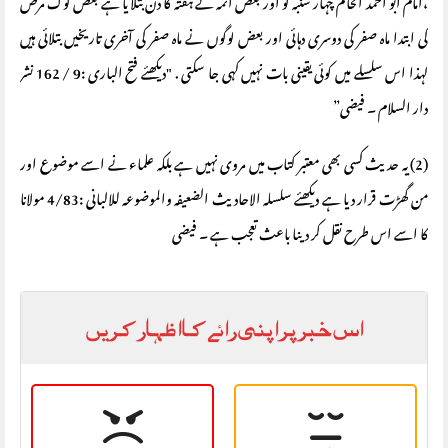
،امام ابو احمد الحاکم چہار شنبہ کو اور بعض ائمہ نے ہفتہ کا دن بتلا یا ہے بعض لوگ مرض
کی ابتدا ماہ صفر کی دوسری دہائی اور بعض لوگوں نے ماہ صفر کی آخری تاریخیں بتلائی ہیں
لہذا اس سلسلے میں کوئی یقینی بات نہیں کہی جا سکتی . "دیکھئے فتح الباری :9 / 162 نشر
دار السلام ۔ فیضی”
(2) یہ حدیث کسی بھی معتبر کتاب میں مروی نہیں ہے بلکہ علماء نے اسے موضوع اور
من گھڑت قرار دیا ہے دیکھئے سلسلہ الاحادیث الضعیفہ والموضوعہ للالبانی :4/83 مولانا
کا اسے اس طرح نقل کر دینا باعث تعجب ہے ۔ فیضی
اس خبر پر اپنی رائے کا اظہار کریں