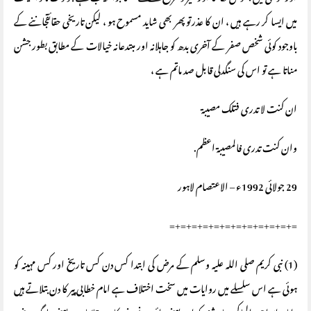
میں ایسا کر رہے ہیں ، ان کا عذرتوپھر بھی شاید مسموح ہو ، لیکن تاریخی حقائقجاننے کے
باوجود کوئی شخص صفر کے آخری بدھ کو جاہلانہ اور مبتدعانہ خیالات کے مطابق بطور جشن
مناتا ہے تو اس کی سنگدلی قابل صد ماتم ہے ،
ان کنت لا تدری فتلک مصیبۃ
وان کنت تدری فالمصیبۃ اعظم.
29 جولائی 1992ء – الاعتصام لاہور
=+=+=+=+=+=+=+=+=+=+=+=
(1) نبی کریم صلی اللہ علیہ وسلم کے مرض کی ابتدا کس دن کس تاریخ اور کس مہینہ کو
ہوئی ہے اس سلسلے میں روایات میں سخت اختلاف ہے امام خطابی پیر کا دن بتلاتے ہیں