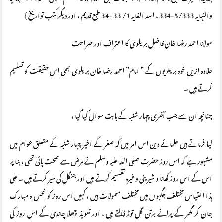
والنہایہ 5/333-334 ، اسد الغایہ 1/ 33 -34 طبع قدیم ، اور دیگر کتب تواریخ }
مولانا احمد رضا خان فاضل بریلوی کا اعتراف اور صراحت
علاوہ ازیں خود بریلویوں کے ” امام” احمد رضا خان بریلوی بھی اس حقیقت کو تسلیم
کرتے ہیں ۔
چنانچہ ان سے جب آخری چہار شنبہ کے بابت سوال کیا گیا ،
کیا فرماتے ہیں علمائے دین اس امر میں کہ صفر کے اخیر چہار شنبہ کے متعلق عوام میں
مشہور ہے کہ اس روز حضرت صلی اللہ علیہ وسلم نے مرض سے صحت پائی تھی ، بنا پر
اس کے اس روز کھانا و شیرینی وغیرہ تقسیم کرتے ہیں اور جنگل کی سیر کرتے ہیں ۔ علی
ہذا القیاس مختلف جگہوں میں مختلف معمولات ہیں ، کہیں اس روز کو نحس و مبارک
جان کر گھر کے پرانے برتن گل توڑ ڈالتے ہیں ، اور تعویذ چھلا چاندی کے اس روز کی