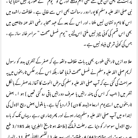
پر ثبت کئے لیکن ان میں سے کسی اہم واقعے اور فتح کو ” یوم ” کے طور پر نہیں منایا گیا ،
نبی صلی اللہ علیہ وسلم کا پورا دور رسالت بھی اس سے خالی ہے ، خلافت راشدہ میں
اس کا نام و نشان نہیں ملتا ، اور اس کے بعد کے عہد صحابہ رضی اللہ عنہ وتابعین میں
بھی اس قسم کی کوئی چیز نہیں ملتی اس لئے یہ ” یوم غسل صحت ” سراسر خانہ ساز ہے ،
جس کی کوئی شرعی بنیاد نہیں ہے ۔
علا وہ ازیں تاریخی طور پر بھی یہ بات خلاف واقعہ ہے کہ صفر کے آخری بدھ کو رسول
کریم صلى الله عليه وسلم نے غسل صحت فرمایا تھا ، بلکہ اس کے بر عکس تاریخوں میں یہ
صراحت کی گئی ہے کہ آپ صلى الله عليه وسلم کی مرض الموت کا آغاز ماہ صفر کے بالکل
آخر میں { جب کہ اس کی چند راتیں یا صرف دوراتیں باقی رہ گئی تھیں } ہو ا ، بعض
تاریخوں میں اسے یوم اربعاء {بدھ کا دن } قرار دیا گیا ہے ، یا بقول بعض ربیع الاول کی
ابتداء میں آپ صلی اللہ علیہ وسلم بیمار ہوئے اور پھر بیمار ہی رہے ، یہاں تک کہ بارہ
ربیع الاول سوموار کو دنیا سے رحلت فرماگئے {ملاحظہ ہو تاریخ الطبری: جلد 3/185 طبع
جدید ، سیرت ابن ہشام:4/443 ، طبقات ابن سعد جلد 3 القسم الثانی صفحہ 11 ، البدایہ