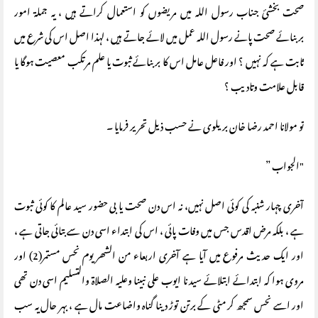
صحت بخشئ جناب رسول اللہ میں مریضوں کو استعمال کراتے ہیں ، یہ جملۃ امور
بربنائے صحت پانے رسول اللہ عمل میں لائے جاتے ہیں ، لہذا اصل اس کی شرع میں
ثابت ہے کہ نہیں ؟ اور فاعل عامل اس کا بر بنائے ثبوت یا علم مرتکب معصیت ہوگا یا
قابل علامت وتادیب ؟
تو مولانا احمد رضا خان بریلوی نے حسب ذیل تحریر فرمایا ۔
"الجواب ”
آخری چہار شنبہ کی کوئی اصل نہیں، نہ اس دن صحت یا بی حضور سید عالم کا کوئی ثبوت
ہے ، بلکہ مرض اقدس جس میں وفات پائی ، اس کی ابتداء اسی دن سے بتائی جاتی ہے ،
اور ایک حدیث مرفوع میں آیا ہے آخری اربعاء من الشھر یوم نحس مستمر(2) اور
مروی ہوا کہ ابتدائے ابتلائے سید نا ایوب علی نبینا وعلیہ الصلاۃ والتسلیم اسی دن تھی
اور اسے نحس سمجھ کر مٹی کے برتن توڑ دینا گناہ واضاعت مال ہے ، بہر حال یہ سب