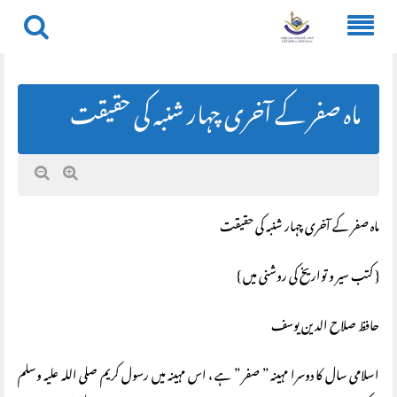
Skip
to
content
ماہ صفر کے آخری چہار شنبہ کی حقیقت
ماہ صفر کے آخری چہار شنبہ کی حقیقت
{ کتب سیر و تواریخ کی روشنی میں }
حافظ صلاح الدین یوسف
اسلامی سال کا دوسرا مہینہ ” صفر ” ہے ، اس مہینہ میں رسول کریم صلی اللہ علیہ وسلم