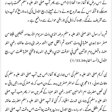
کے اس مرض کا آغاز ہوا تھا (1) جس سے پھر آپ صلى الله عليه وسلم صحت یاب نہ
ہوسکے، تا آنکہ اس کے بعدشروع ہونے والے مہینے {ربیع الاول} کی بارہ تاریخ کو آپ دنیا
سے تشریف لے گئے ، جیسا کہ ذیل کی تاریخی حوالے سے واضح ہے ۔
ثم بدأ برسول الله صلى الله عليه وسلم مرضه الذي مات منه يوم الأربعاء، لليلتين بقيتا من
صفر سنة إحدى عشرة في بيت ميمونة، ثم انتقل حين اشتد مرضه إلى بيت عائشة، رضي الله
عنها، وقبض يوم الاثنين ضحى في الوقت الذي دخل فيه المدينة لاثنتي عشرة خلت من ربيع
الأول.(أسد الغابة 1/33.34 )
نبی کریم صلی اللہ علیہ وسلم کی اس بیماری کا آغاز جس میں آپ صلى الله عليه وسلم کی
وفات ہوئی ، 11ھجري کے اواخر صفر میں بدھ کے دن جب کہ ماہ صفر کی دوراتیں باقی رہ
گئی تھیں حضرت ام المومنین میمونہ رضی اللہ عنہا کے گھر میں ہو ا ، پھر جب آپ صلى
الله عليه وسلم کی بیماری شدت اختیار کر گئی تو آپ صلى الله عليه وسلم حضرت عائشہ
کے گھر منتقل ہو گئے ، اور بارہ ربیع الاول بروز پیر بوقت چاشت جس وقت آپ صلى الله