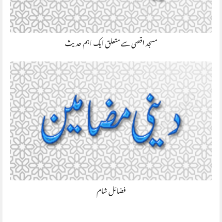
مسجد اقصی سے متعلق ایک اہم حدیث
فضائل شام