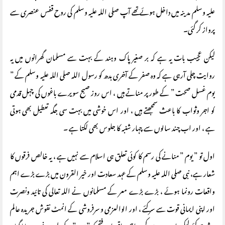
عليه وسلم مدینہ میں داخل ہوئے تھے آپ صلى الله عليه وسلم کی روح قفس عنصری سے
پرواز کر گئی۔
لیکن عجیب بات یہ ہے کہ بر صغیر پاک وہند کے بہت سے مسلمان گھرانوں میں یہ
روایت چلی آرہی ہے کہ وہ صفر کے آخری بدھ کو رسول اللہ صلی اللہ علیہ وسلم کے ”
یوم غسل صحت ” کے طور پر مناتے ہیں ، اس روز صبح سویرے باغوں کی چہل قدمی
کو اجر وثواب کا باعث سمجھتے ہیں ، اور اس خوشی میں بہت سی جگہ تعطیل بھی ہوتی
ہے ، اور اب چند سالوں سے چہار شنبہ کا جلوس بھی لکتا ہے ۔
اول تو ” یوم ” منانے کی رسم کا کوئی تعلق ہی اسلام سے نہیں ہے ، یہ خالص فرقوں کا
شعار ہے، نبی صلی اللہ علیہ وسلم کے عہد سعادت اور خیر القرون میں بڑے بڑے اہم
واقعات رونما ہوئے ، بڑے بڑے معر کے مسلمانوں نے اللہ تعالی کی تائید ونصرت
اور اپنی ایمانی قوت سے سر کئے ، اور الوالعزمی و سرفروشی کے انمٹ نقوش جریدہ عالم