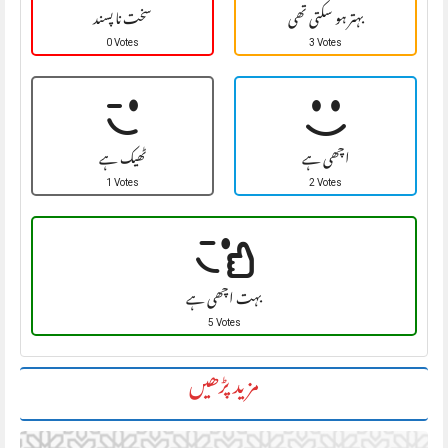
بہتر ہو سکتی تھی
سخت نا پسند
0 Votes
3 Votes
اچھی ہے
ٹھیک ہے
1 Votes
2 Votes
بہت اچھی ہے
5 Votes
مزید پڑھیں