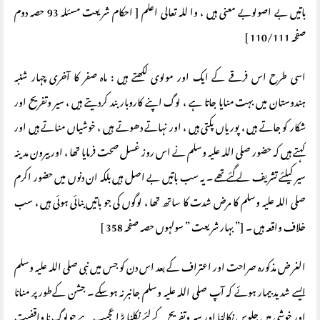
باتیں بے اصولوبے معنی ہیں ، وا للہ تعالی اعلم [ احکام شریعت مسئلہ 93 حصہ دوم
صفحہ 110/111 ]
اسی طرح اس فرقے کے ایک اور مولوی لکھتے ہیں : ماہ صفر کا آخری چہار شنبہ
ہندوستان میں بہت منایا جاتا ہے ، لوگ اپنے کاروبار بند کردیتے ہیں ، سیر وتفریح اور
شکار کو جاتے ہیں ، پوریاں پکتی ہیں ، اور نہاتے دھوتے ہیں ، خوشیاں مناتے ہیں اور
کہتے ہیں کہ حضور صلی اللہ علیہ وسلم نے اس روز غسل صحت فرمایا تھا ، اور بیرون مدینہ
سیر کیلئے تشریف لے گئے تھے ۔ یہ سب باتیں بے اصل ہیں بلکہ ان دنوں میں حضور اکرم
صلی اللہ علیہ وسلم کا مرض شدت کا ساتھ تھا ، لوگوں کی جو باتیں بنائی ہوئی ہیں ، سب
خلاف واقعہ ہیں ۔ [” بہار شریعت ” سولہوں حصہ صفحہ 358 ]
الغر ض مذکورہ صراحت اور اعتراف کے بعد اس دن کو جس میں نبی صلی اللہ علیہ وسلم
ایسے شدید بیمار ہوئے کہ آپ صلى الله عليه وسلم جانبر نہ ہو سکے ۔ جشن کےطور پر منانا
اور خوشی میں جلوس نکالنا اور سیر وتفریح کے لئے نکلنا بڑا عجیب ہے جولوگ نا واقفیت