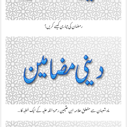
رمضان کی تیاری کیسے کریں؟
ماہ شعبان سے متعلق علامہ ابن عثیمین رحمۃ اللہ علیہ کے ایک خطبہ کا…