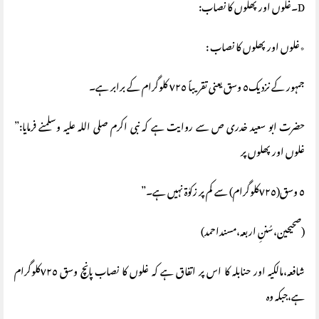
D۔غلوں اور پھلوں کا نصاب:
٭غلوں اور پھلوں کا نصاب :
جمہور کے نزدیک٥ وسق یعنی تقریباً ٧٢٥ کلوگرام کے برابر ہے۔
حضرت ابو سعید خدری ص سے روایت ہے کہ نبی اکرم صلی اللہ علیہ وسلمنے فرمایا:”
غلوں اور پھلوں پر
٥ وسق(٧٢٥کلوگرام) سے کم پر زکوٰة نہیں ہے۔”
(صحیحین،سُننِ اربعہ،مسنداحمد)
شافعہ،مالکیہ اور حنابلہ کا اس پر اتفاق ہے کہ غلوں کا نصاب پانچ وسق ٧٢٥کلوگرام
ہے،جبکہ وہ