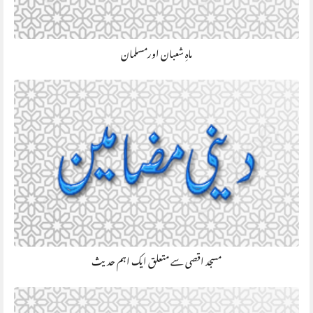
ماہِ شعبان اورمسلمان
مسجد اقصی سے متعلق ایک اہم حدیث