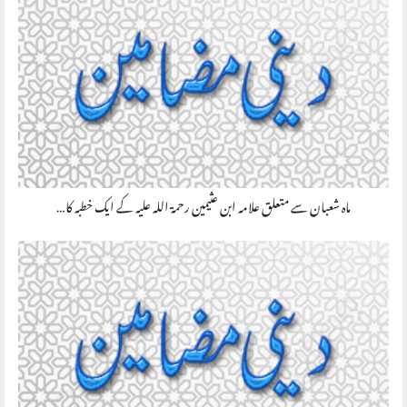
ماہ شعبان سے متعلق علامہ ابن عثیمین رحمۃ اللہ علیہ کے ایک خطبہ کا…