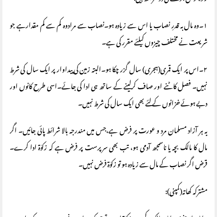
١۔وہ مال بہ قدرِ نصاب یا اس سے زیادہ ہو۔نصاب سے مرادوہ کم سے کم مقدارہے جو
شریعت نے مختلف چیزوں کیلئے مقرر کی ہے۔
٢۔اس پر ایک قمری(ہجری) سال گزر چکا ہو۔البتہ زمین کی پیداوار پر ایک سال کی شرط
نہیں۔ فصل کاٹنے اور صاف کرلینے کے ساتھ ہی ادا کی جائے۔اسی طرح کانوں اور
دبے ہوئے خزانوں کے لئے بھی ایک سال کی شرط نہیں۔
یہ ہر آزاد مسلمان مرد و عورت پر فرض ہے،جس میں مندرجہ بالا شرائط پائی جائیں۔ اگر
مال کا مالک بچہ یا ناسمجھ آدمی ہو، تب بھی سرپرست پر فرض ہے کہ زکوٰة ادا کرے۔
قرض اگر نصاب کے مال سے زیادہ ہو تو زکوٰة فرض نہیں۔
مشترکہ کھاتہ(کمپنی):