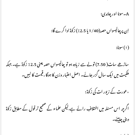
A۔سونا اور چاندی:
اِن پرچالیسواں حصہ(1/40 یا 2.5٪) زکوٰة ادا کرے گا:
(١) سونا:
ساڑھے سات( 7.50) تولے سے زیادہ ہو تو چالیسواں حصہ یعنی 2.5٪ زکوٰة ہے۔ جبکہ
ملکيت میں ایک سال گزر جائے۔ اصل اعتبار وزن کا ہوگا ،قیمت کا نہیں۔
٭عورت کے زیور ات کی زکوٰة :
اگرچہ اس مسئلہ میں اختلافِ رائے ہے،لیکن علماء کے صحیح تر قول کے مطابق زکوٰة
دینی چاہیئے۔