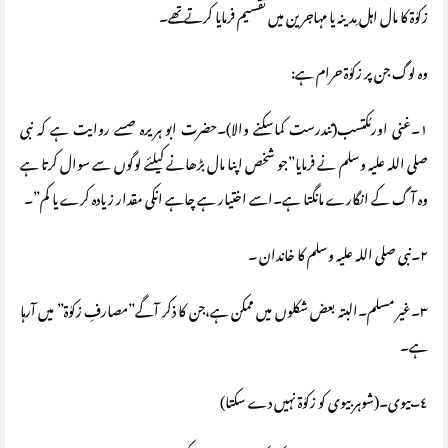
زکوٰة کا مال اہل ِمدینہ یا مہاجرین میں تقسیم فرمایا کرتے تھے۔
وہ لوگ جن پر زکوٰة حرام ہے:
١۔غنی اورمُکتسب(تندرست کماسکنے والا)۔حضرت ابو ہریرہ صسے روایت ہے کہ نبی
صلی اللہ علیہ وسلم نے فرمایا”جو شخص اپنا مال بڑھانے کیلئے لوگوں سے سوال کرتا ہے
وہ آگ کے انگارے مانگتا ہے۔اسے اختیار ہے چاہے انکی مقدار زیادہ کرے یا کم”۔
٢۔نبی صلی اللہ علیہ وسلم کا خاندان ۔
٣۔غیر مسلم۔البتہ بعض شکلوں میں ممکن ہے،جن کا ذکر آگے”مصارفِ زکوٰة” میں آرہا
ہے۔
٤۔بیوی۔(شوہر بیوی کو زکوٰة نہیں دے سکتا)