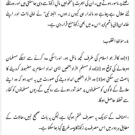
رکھنے پر مامور ہوتے ہیں۔ان کی اجرت یا تنخواہیں مالِ زکوٰة سے دی جاسکتی ہیں اور وہ انکے
لئے حلال ہے،چاہے وہ مالدار ہی کیوں نہ ہوں۔ البتہ نبی ۖ نے اپنی ذات اور اپنے
خاندان(بنی ہاشم) پر اس مد میں بھی زکوٰة منع قرار دی ہے۔
٤۔مؤلفة القلوب:
{1}وہ کافر جو اسلام کی طرف کچھ مائل ہو، اوراسکی مدد کرنے سے اسکے مسلمان
ہوجانے کی توقع ہو {2}وہ نو مسلم افراد جنھیں ایسی امداد اسلام پر مضبوط کردینے کا
باعث بن سکتی ہو{3} وہ افراد جنھیں امداد دینے کی صورت میں یہ امید ہو کہ وہ اپنے
علاقے کے لوگوں کو مسلمانوں پر حملہ آور ہونے سے روکیں گے، یوں مسلمانوں کو کفّار
سے تحفّظ حاصل ہوگا.
٭احناف کے نزدیک یہ مصرف ختم ہوگیا ہے،لیکن یہ بات صحیح نہیں،حالات کے
مطابق ہر دور میں اس مصرف پر زکوٰة کا پیسہ خرچ کیا جاسکتا ہے۔