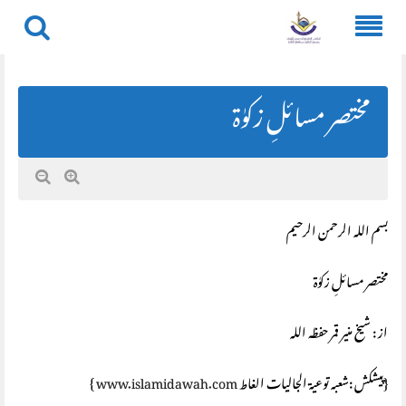
Skip
to
content
مختصر مسائلِ زکوٰة
بسم اللہ الرحمن الرحیم
مختصر مسائلِ زکوٰة
از : شیخ منیر قمر حفظہ اللہ
{پیشکش :شعبہ توعیۃ الجالیات الغاط
www.islamidawah.com
}