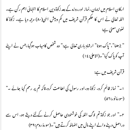
ارکانِ اسلام میں ایمان ،نماز اورروزہ کے بعد زکوٰة دین ِ اسلام کا انتہائی اہم رکن ہے۔
اللہ تعالیٰ نے اس کا حکم قرآن شریف میں کم وبیش اسّی(٨٠) مرتبہ دیا ہے۔ زکوٰة کا
لغوی معنیٰ ہے:
” بڑھنا”،”پاک ہونا” ارشادِ باری تعالیٰ ہے:” وہ شخص کامیاب ہوگیا،جس نے اپنے
آپ کو پاک کیا”۔(الاعلیٰ:١٤)
قرآن شریف میں ہے:
١۔” نماز قائم کرو، زکوٰة دو،اور رسول کی اطاعت کرو،تاکہ تم پر رحم کیا جائے ۔”
(سورۂ نور:٥٦)
٢۔” اور جو زکوٰة تم لوگ اللہ کی خوشنودی حاصل کرنے کے لئے دیتے ہو، اس سے
دراصل دینے والے اپنے مال میں اضافہ کرتے ہیں”۔(سورۂ روم:٣٩)