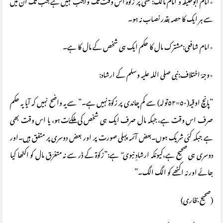
٭امام ابوحنیفہ و امام مالک: کسی پر زکوٰة اس وقت تک واجب نہیں ہے جب تک ان میں
سے ہر ایک کا حصہ بقدر نصاب نہ ہو۔
٭امام شافعی:مشترک مال کا حکم ایک ہی شخص کے مال کا ہے۔
٭وجۂ اختلاف:نبی صلی اللہ علیہ وسلم کے ارشاد:
”پانچ اوقیہ(٥٠=٥٢تولہ) سے کم چاندی پر زکوٰة نہیں ہے۔” سے یہ واضح نہیں کہ آیا یہ حکم
صرف اس وقت ہے، جبکہ مال صرف ایک ہی شخص کی ملکےّت ہو، یا اس وقت بھی
ہے جبکہ کئی شریک ہوں۔بعض آئمہ پہلی صورت پر اور بعض دوسری پر متفق ہیں۔اور
دوسری ہی صحیح ہے،کیونکہ ارشادِ نبوی ۖ ہے:”زکوٰة کے ڈر سے نہ متفرّق مال کو اکٹھا کیا
جائے اور نہ اکٹھے کو الگ الگ۔”
(صحیح بخاری)