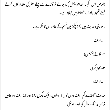
(خرص یعنی تخمینہ،اندازہ)پھل پک جائے تو توڑنے سے پہلے عشر کی مقدار کا پتہ کرنے
کیلئے تخمینہ واندازہ لگانا خرص کہلاتا ہے۔
٭مویشی:حدیث میں زکوٰة کیلئے تین قسم کے جانوروں کا ذکر ہے۔
١۔اونٹ
٢۔گائے(بھینس)
٣۔بھیڑ بکری
١۔اونٹ:
حدیث:”24سے کم اونٹ ہوں تو ہر 5اونٹوں پر ایک بکری زکوٰة اور 25اونٹ ہو جائیں
تو ان پر ایک سال کی ایک اونٹنی”