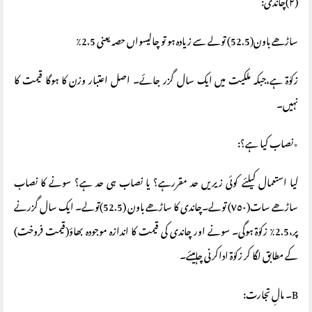
(٢)چاندی:
ساڑھے باون(52.5) تولے سے زیادہ ہو تو چالیسواں حصہ یعنی 2.5٪
زکوٰة ہے،جبکہ ملکیت میں ایک سال گزر جائے۔ اصل اعتبار وزن کا ہوگا قیمت کا
نہیں۔
٭نصاب کیا ہے؟:
کیا استعمال کیلئے کوئی زیریں حد مقررہے؟ یا نصاب ہی حد ہے؟ سونے کا نصاب
ساڑھے سات(٧٥٠) تولے۔چاندی کا ساڑھے باون (52.5)تولے۔ ایک سال گزرنے
پر،2.5٪ زکوٰة ہوگی۔ سونے اور چاندی کی قیمت کا اندازہ موجودہ بھاؤ(قیمت فروخت)
کے مطابق لگا کر زکوٰة اداکرنی چاہیئے۔
B۔ مالِ تجارت: