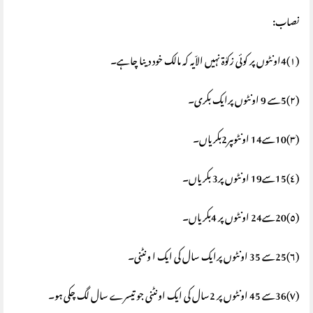
نصاب:
(١)4اونٹوں پر کوئی زکوٰة نہیں الاّیہ کہ مالک خود دینا چاہے۔
(٢)5سے 9 اونٹوں پرایک بکری۔
(٣)10سے14 اونٹوںپر2بکریاں۔
(٤)15سے19 اونٹوں پر3 بکریاں۔
(٥)20سے24 اونٹوں پر 4بکریاں۔
(٦)25سے 35 اونٹوں پرایک سال کی ایک ا ونٹنی۔
(٧)36سے 45 اونٹوں پر 2سال کی ایک اونٹنی جو تیسرے سال لگ چکی ہو۔