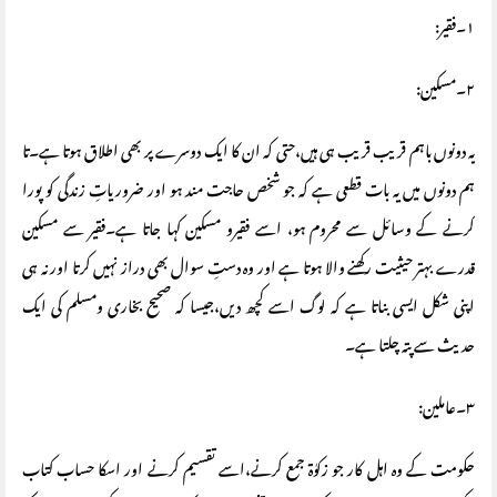
١۔فقیر:
٢۔مسکین:
یہ دونوں باہم قریب قریب ہی ہیں،حتی کہ ان کا ایک دوسرے پر بھی اطلاق ہوتا ہے۔تا
ہم دونوں میں یہ بات قطعی ہے کہ جو شخص حاجت مند ہو اور ضروریاتِ زندگی کو پورا
کرنے کے وسائل سے محروم ہو، اسے فقیرو مسکین کہا جاتا ہے۔فقیر سے مسکین
قدرے بہتر حیثیت رکھنے والا ہوتا ہے اور وہ دستِ سوال بھی دراز نہیں کرتا اور نہ ہی
اپنی شکل ایسی بناتا ہے کہ لوگ اسے کچھ دیں،جیسا کہ صحیح بخاری ومسلم کی ایک
حدیث سے پتہ چلتا ہے۔
٣۔عاملین:
حکومت کے وہ اہل کار جو زکوٰة جمع کرنے،اسے تقسیم کرنے اور اسکا حساب کتاب