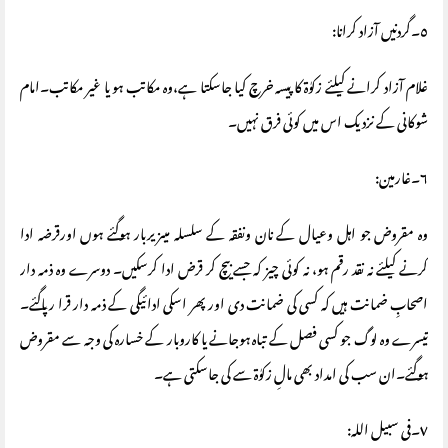
٥۔گردنیں آزاد کرانا:
غلام آزاد کرانے کیلئے زکوٰة کا پیسہ خرچ کیا جاسکتا ہے،وہ مکاتب ہو یا غیر مکاتب۔امام
شوکانی کے نزدیک اس میں کوئی فرق نہیں۔
٦۔غارمین:
وہ مقروض جو اہل وعیال کے نان ونفقہ کے سلسلہ میںزیربار ہوگئے ہوں اورقرضہ ادا
کرنے کیلئے نہ نقد رقم ہو، نہ کوئی چیز کہ جسے بیچ کر قرض ادا کرسکیں۔ دوسرے وہ ذمہ دار
اصحابِ ضمانت ہیں کہ کسی کی ضمانت دی اور پھر اسکی ادائیگی کے ذمہ دار قرا رپاگئے۔
تیسرے وہ لوگ جو کسی فصل کے تباہ ہوجانے یا کاروبار کے خسارہ کی وجہ سے مقروض
ہوگئے۔ان سب کی امداد بھی مالِ زکوٰة سے کی جاسکتی ہے۔
٧۔فی سبیل اللہ: