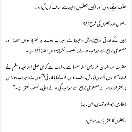
خشک ہوچکے ہوں اور انہیں چھلکوں وغیرہ سے صاف کرلیا گیا ہو۔
٭غلوں اور پھلوں کی شرح زکوٰة:
زمین کے قدرتی ذرائع(بارش وغیرہ) سے سیراب ہونے پر عُشر(دسواں حصّہ) اور
مصنوعی ذرائع سے سیراب ہو نے پر نصف ِ عُشر(بیسواں حصّہ) زکوٰة ہے۔
حضرت عبداللہ بن عمر رضی اللہ عنہما سے روایت ہے کہ نبی صلی اللہ علیہ وسلم نے
فرمایا:” جو زمیں آسمان(بارش،برف،اوس،اولے) یا قدرتی چشموں سے سیراب ہو،اس
پر عُشر اور دوسرے مصنوعی ذرائع سے سیراب کی جانے والی پر نصفِ عُشر ہے۔”
(بخاری،ابوداؤد،ترمذی، ابن ماجہ)
٭پھلوں کا عُشر،بذریعہ خرص: