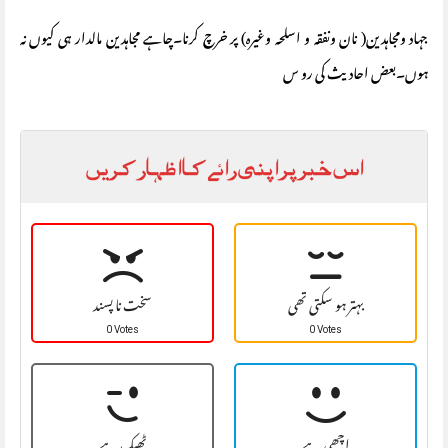
جہاد ومجاہدین( نان ونفقہ و اسلحہ وغیرہ) پر خرچ کرنا۔چاہے مجاہدین مالدار ہی کیوں نہ
ہوں۔بعض احادیث کی رو س
اس خبر پر اپنی رائے کا اظہار کریں
بہتر ہو سکتی تھی
سخت نا پسند
0 Votes
0 Votes