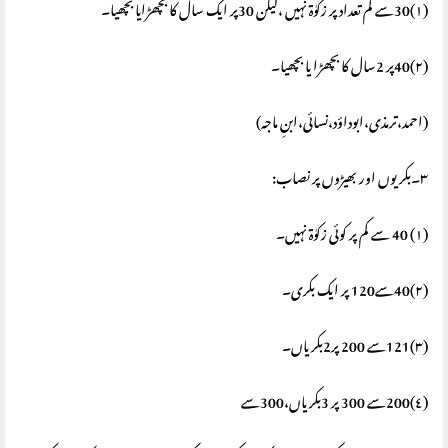
(١)30سے کم تعداد پر زکوٰة نہیں ،لیکن 30پر ایک سال کا بچھڑایا بچھیا۔
(٢)40پر 2سال کا بچھڑا یا بچھیا۔
(احمد،ترمذی،ابوداؤد،نسائی،ابنِ ماجہ)
٣۔بکریوں اور بھیڑوں پر نصاب:
(١) 40 سے کم پر کوئی زکوٰة نہیں۔
(٢)40سے120 پر ایک بکری۔
(٣)121سے 200 پر2بکریاں۔
(٤)200سے 300 پر 3بکریاں،300سے