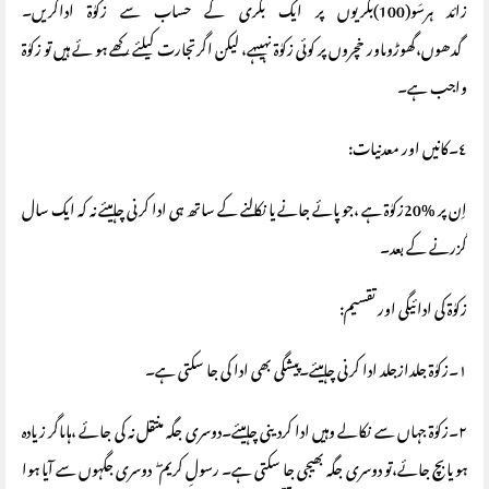
زائد ہرسَو(100)بکریوں پر ایک بکری کے حساب سے زکوٰة اداکریں۔
گدھوں،گھوڑوںاور خچروں پر کوئی زکوٰة نہیںہے، لیکن اگرتجارت کیلئے رکھے ہو ئے ہیں تو زکوٰة
واجب ہے۔
٤۔کانیں اور معدنیات:
اِن پر %20زکوٰة ہے ،جو پائے جانے یا نکالنے کے ساتھ ہی ادا کرنی چاہیئے نہ کہ ایک سال
گزرنے کے بعد۔
زکوٰة کی ادائیگی اور تقسیم:
١۔زکوٰة جلدازجلد ادا کرنی چاہیئے۔پیشگی بھی ادا کی جا سکتی ہے۔
٢۔زکوٰة جہاں سے نکالے وہیں ادا کردینی چاہیئے۔دوسری جگہ منتقل نہ کی جائے ،ہاںاگر زیادہ
ہو یا بچ جائے،تو دوسری جگہ بھیجی جا سکتی ہے۔ رسولِ کریم ۖ دوسری جگہوں سے آیا ہوا