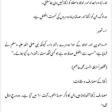
٥۔اباء واجداد اور اولاد واحفاد کو زکوٰة نہیں دی جاسکتی۔
وہ لوگ جن کو زکوٰة اور صدقہ دینا دوسروں کی نسبت افضل ہے:
١۔شوہر
٢۔والدین اور اولاد کے سوا دوسرے رشتہ دار، کیونکہ نبی صلی اللہ علیہ وسلم نے
فرمایاہے: ”سب سے افضل صدقہ وہ ہے جو کسی تنگدست رشتہ دار پر کیا جائے۔”
(مختصراً ازفقہ السنہ،محمدعاصم)
زکوٰة کے مصارف و مقامات:
مصارف ِزکوٰة آٹھ(٨) ہیں،جن کا ذکر سورة التوبہ،آیت ٦٠ میں آیا ہے۔ وہ درجِ ذیل
ہیں۔