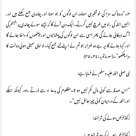
٣۔”دردناک سزا کی خوشخبری سنادو،ان لوگوں کو جو سونا اور چاندی جمع رکھتے ہیں اور
انہیں اللہ کی راہ میں خرچ نہیں کرتے۔ایک دن آئے گا کہ ایسے سونے چاندی پر جہنم کی
آگ دہکائی جائے گی پھر اسی سے ان لوگوں کی پیشانیوں اور پیٹھوں کو داغا جائے گا
اور کہا جائے گا :یہ ہے وہ خزانہ جو تم نے اپنے لئے جمع کیا۔لو اپنی سمیٹی ہوئی دولت کا
مزا چکھو”۔(سورۂ توبہ :٣٤۔٣٥)
نبی صلی اللہ علیہ وسلم نے فرمایا ہے:
”اس صدقہ سے کوئی مال کم نہیں ہو تا۔مظلوم کی بدعا ء سے ڈرتے رہو، کیونکہ اسکے
اوراللہ کے درمیان کوئی چیز حائل نہیں”۔
زکوٰة فرض ہونے کی شرائط:
زکوٰة فرض ہونے کی دو شرائط ہیں: