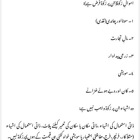
اموالِ زکوٰة(جن پر زکوٰة فرض ہے):
١۔ سونااور چاندی(نقدی)
٢۔ مالِ تجارت
٣۔ زرعی پیداوار
٤۔ مویشی
٥۔ کان اور دبے ہوئے خزانے
وہ اشیاء جن پر زکوٰة واجب نہیں ہے:
ذاتی استعمال کی اشیاء ،ذاتی مکان یا مکان کی تعمیر کیلئے پلاٹ، ذاتی استعمال کی اشیاء
(مثلاً کار، فرنیچر،فرج،حفاظتی ہتھیار یا مویشی خواہ کتنی ہی قیمت کے ہوں)پرزکوٰة نہیں۔