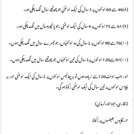
(٨)46 سے 60 اونٹوں پر 3سال کی ایک اونٹنی جو چوتھے سال لگ چکی ہو۔
(٩) 61 سے 75 اونٹوں پر 4سال کی ایک اونٹنی ،جو پانچویںسال میں لگ چکی ہو۔
(١٠)76سے 90 اونٹوں پر 2سال کی دو اونٹنیاں، جو تیسرے سال میں لگ چکی ہوں۔
(١١)91سے120 اونٹوں پر3سال کی تین اونٹنیاں جو چوتھے سال میں لگ چکی ہوں۔
اور جب اونٹ120سے زیادہ ہوں تو ہر چالیس اونٹوں پر 2سال کی ایک اونٹنی اور ہر
پچاس اونٹوں پر تین سال کی ایک اونٹنی زکوٰة ہو گی۔
(بخاری،ابوداؤد،ترمذی)
٢۔گایوں بھینسوں پر زکوٰة: