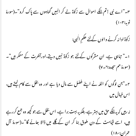
٣۔”اے نبی !تم انکے اموال سے زکوٰة لے کر انہیں گناہوں سے پاک کرو”۔(سورۂ
توبہ:١٠٣)
زکوٰة ادا نہ کرنے والوں کے لئے حکمِ الٰہی:
١۔” تباہی ہے، ان مشرکوں کے لئے جو زکوٰة نہیں دیتے،اورآخرت کے منکر ہیں”۔
(سورۂ حم سجدہ:٦۔٧)
٢۔”جن لوگوں کو اللہ نے اپنے فضل سے مال دیا ہے اور وہ بخل سے کام لیتے ہیں،
اس خیال میں
نہ رہیں کہ یہ انکے حق میں بہتر ہے، بلکہ یہ بہت برا ہے، اس بخل سے جو کچھ وہ جمع کررہے
ہیں، اسے قیامت کے دن طوق بنا کر ان کے گلے میں ڈالا جائے گا”۔(سورۂ آل
عمران:١٨٠)