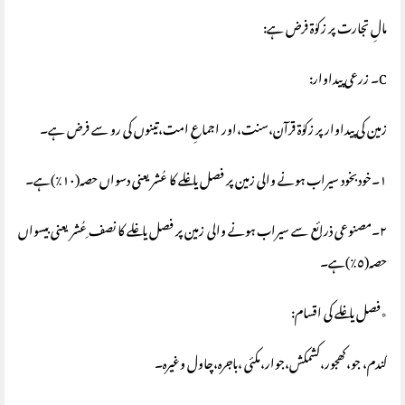
مالِ تجارت پر زکوٰة فرض ہے:
C۔ زرعی پیداوار:
زمین کی پیداوار پر زکوٰة قرآن،سنت،اور اجماعِ امت،تینوں کی رو سے فرض ہے۔
١۔خودبخود سیراب ہونے والی زمین پر فصل یا غلے کا عُشر یعنی دسواں حصہ(١٠٪)ہے۔
٢۔مصنوعی ذرائع سے سیراب ہونے والی زمین پر فصل یا غلے کا نصف ِعُشر یعنی بیسواں
حصہ(٥٪)ہے۔
٭فصل یا غلے کی اقسام:
گندم، جو،کھجور،کشمکش،جوار،مکئی ،باجرہ،چاول وغیرہ۔