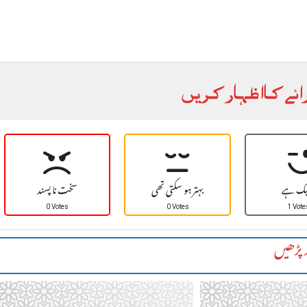
ائے کا اظہار کریں
یک ہے
بہتر ہو سکتی تھی
سخت نا پسند
0 Votes
0 Votes
1 Vote
 پڑھیں