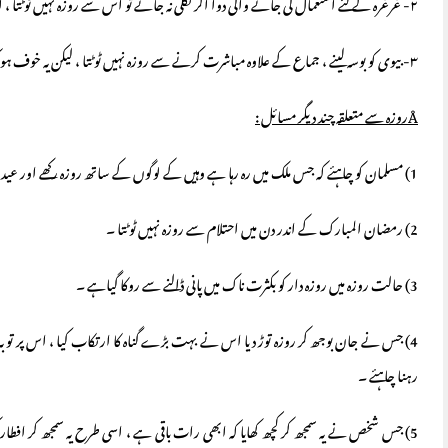
۲- غرغرہ کے لئے استعمال کی جانے والی دوا اگر نگلی نہ جائے تو اس سے روزہ نہیں ٹوٹتا ، البتہ بغیر ضرورت اس کا استعمال نہ کیا جائے ۔
۳- بیوی کو بوسہ لینے ، جماع کے علاوہ مباشرت کرنے سے روزہ نہیں ٹوٹتا ، لیکن یہ خوف ہو کہ انزال ہوجائے گا یا اپنے اوپر کنٹرول نہ رہ جائے گا تو ایسا کرنا مکروہ بلکہ نا جائز ہے ۔
Å
روزہ سے متعلقہ چند دیگر مسائل :
1) مسلمان کو چاہئے کہ جس ملک میں رہ رہا ہے وہیں کے لوگوں کے ساتھ روزہ رکھے اور عید منائے ۔
2) رمضان المبارک کے اندر دن میں احتلام سے روزہ نہیں ٹوٹتا ۔
3) حالت روزہ میں روزہ دار کو بکثرت ناک میں پانی ڈالنے سے روکا گیاہے ۔
4) جس نے جان بوجھ کر روزہ توڑ دیا اس نے بہت بڑے گناہ کا ارتکاب کیا ، اس پر تو
رہنا چاہئے ۔
5) جس شخص نے یہ سمجھ کر کچھ کھایا کہ ابھی رات باقی ہے ، اسی طرح یہ سمجھ کر افط