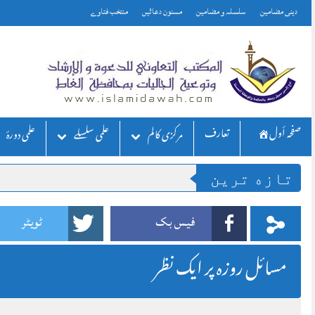
Skip
دینی مضامین
سلسلہ و مضامین
مسنون دعائیں
منتخب فتاوے
to
content
صفحه أول
تعارف
مركزی كالم
علمی سلسلے
علمی دورۂ
تازه ترين
فیس بک
ٹویٹر
مسائل روزہ پر ایک نظر