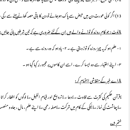
12) اسی طرح اگر فجر سے کچھ پہلے کوئی عورت حیض سے پاک ہوجائے تو اس دن کا روزہ رکھنا ضروری ہے ۔
13) اگر کوئی عورت دن میں حیض سے پاک ہوجائے تو دن کا باقی حصہ کھانے پینے سے رکی رہے اور اس دن کی قضا کرے، بعض علماء کا کہنا ہے کہ اس پر صرف قضا واجب ہے ۔
Å
نوٹ : جو کام روزہ کو توڑنے والے ہیں ان کے لئے ضروری ہے کہ تین شرطیں پائی جائیں :
۱- علم ہو کہ یہ چیز روزہ کو توڑ دیتی ہے ۔ ۲- یاد ہو کہ وہ روزہ سے ہے ۔
۳- اپنے اختیار سے وہ ایسا کرے ، اسے ان کاموں پر مجبور نہ کیا گیا ہو ۔
Å
اے خیر کے متلاشی اہتمام کر :
۔í چاشت کی نماز ۔í نیکی کے کام میں شرکت ۔íصلہ رحمی ۔í اپنے علم ، مال ، جاہ و منصب اور اچھے اخلاق سے لوگوں کی مدد ۔í دل کی صفائی ۔í توبہ و استغفار ۔
ختم شدہ