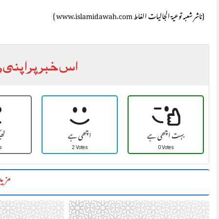
{ناشر شعبہ توعیۃ الجالیات الغاط
www.islamidawah.com
}
اس خبر پر اپنی ر
بہت اچھی ہے
اچھی ہے
ٹھ
s
2 Votes
0 Votes
مزید