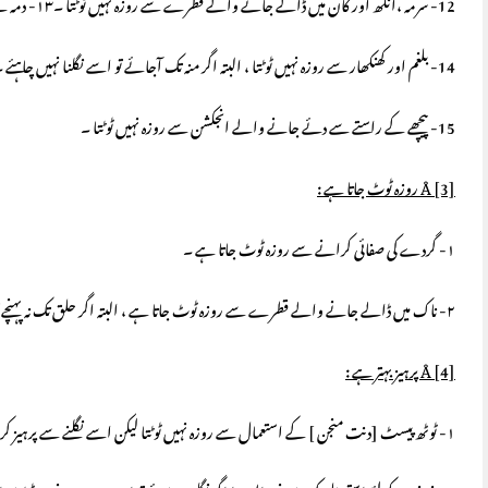
12- سرمہ ،آنکھ اور کان میں ڈالے جانے والے قطرے سے روزہ نہیں ٹوٹتا ۔۱۳- دمہ کے اسپرے [بخاخ ] سے روزہ نہیں ٹوٹتا ۔
14- بلغم اور کھنکھار سے روزہ نہیں ٹوٹتا ، البتہ اگر منہ تک آجائے تو اسے نگلنا نہیں چاہئے ۔
15- پیچھے کے راستے سے دئے جانے والے انجکشن سے روزہ نہیں ٹوٹتا ۔
[3] روزہ ٹوٹ جاتا ہے :
Å
۱- گردے کی صفائی کرانے سے روزہ ٹوٹ جاتا ہے ۔
۲- ناک میں ڈالے جانے والے قطرے سے روزہ ٹوٹ جاتا ہے ، البتہ اگر حلق تک نہ پہنچے تو روزہ نہیں ٹوٹتا ۔
[4] پرہیز بہتر ہے :
Å
۱- ٹوٹھ پیسٹ [دنت منجن ] کے استعمال سے روزہ نہیں ٹوٹتا لیکن اسے نگلنے سے پرہیز کرنا چاہئے ، البتہ بہتر یہی ہے کہ روزہ کی حالت میں صرف مسواک پر اکتفا کیا جائے ۔