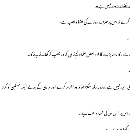
 پر قضا واجب نہیں ہے ۔
ید نہیں ہے روزہ نہ رکھ سکتا ہو تو وہ افطار کرے اور ہر دن کے بدلے ایک مسکین کو کھانا