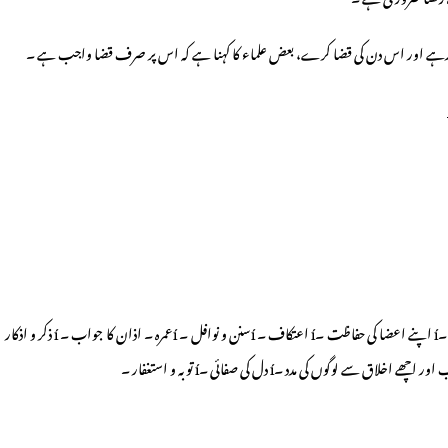
íقرآن حکیم کی کثرت سے تلاوت ۔ í دعا ۔ í تروایح اور قیام اللیل ۔í لوگوں کو افطار کرانا ۔í اپنے اعضا کی حفاظت ۔í اعتکاف ۔ íسنن و نوافل ۔ íعمرہ ۔ اذان کا جواب ۔ í ذکر و اذکار