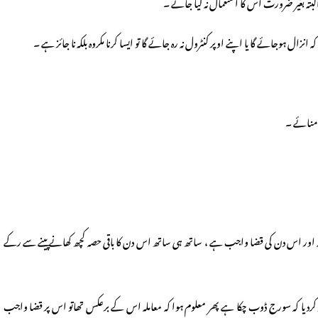
بہ اور اس دن کی قضا واجب ہے ، ساتھ ہی ساتھ اس دن کا باقی حصہ کچھ کھانے پینے سے رکے
ار کردیا کہ سورج ڈوب چکا ہے پھر معلوم ہوا کہ معاملہ اس کے برعکس تھاتو اس پر قضا واجب