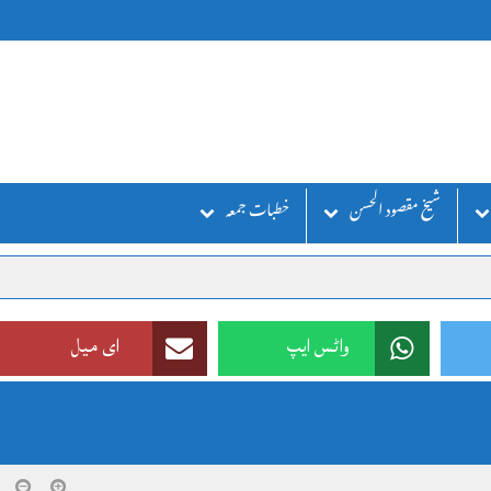
شیخ مقصود الحسن
خطبات جمعہ
واٹس ایپ
ای میل