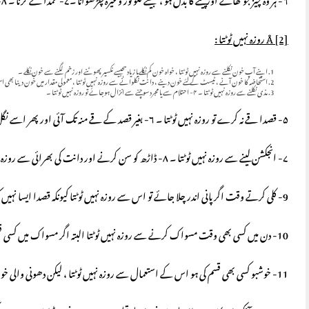
۶- ہر وہ چیز جو کھانے اور پینے کا بدل ہو ، جیسے گلوکوز وغیرہ چڑھوانا ۔۷- عمداً قے کرنا ۔ ۸- حیض ونفاس کا خون آجانا ۔
[2] روزہ نہیں ٹوٹتا :
Å
اپنے آپ خون نکلنے سے روزہ نہیں ٹوٹتا ، خواہ خون کم نکلےیا زیادہجیسے نکسیر پھوٹنے اور زخم لگنے سے خون نکلے ۔
استحاضہ کا خون آنے ، ٹیسٹ کے لئے خون دینے ، دانت نکلوانے سے روزہ نہیں ٹوٹتا ، معمولی مقدار میں خون دینا بھی 
مذی نکلنے سے روزہ نہیں ٹوٹتا ۔ ۴- احتلام سے یا مجرد سوچنے سے انزال ہوجائے تو روزہ نہیں ٹوٹتا ۔
۵- قصدا قے نہ کرے تو روزہ نہیں ٹوٹتا ۔ ۶- بغیر قصد کے قے منہ تک آئی اور پھر اسے نگل لیا تو روزہ نہیں ٹوٹتا ۔
۷- انجکشن لینے سے روزہ نہیں ٹوٹتا ۔ ۸- ڈاڑھ کو سن کرنے اور دانت کی بھرائی سے روزہ نہیں ٹوٹتا ۔
9- کلی کرتے وقت اگر پانی اندر چلا جائے تو اس سے روزہ نہیں ٹوٹتا کیونکہ قصدا ایسا نہیں کیا ۔
10- دن میں کسی بھی وقت مسواک کرنے سے روزہ نہیں ٹوٹتا البتہ اگر مسواک میں کسی قسم کا ذائقہ ہے تو اسے نہ نگلے ۔
11- خوشبو کسی بھی قسم کی ہو اس کے استعمال سے روزہ نہیں ٹوٹتا ، لیکن دھونی والی خوشبوں کو زور سے نہ کھینچے ۔