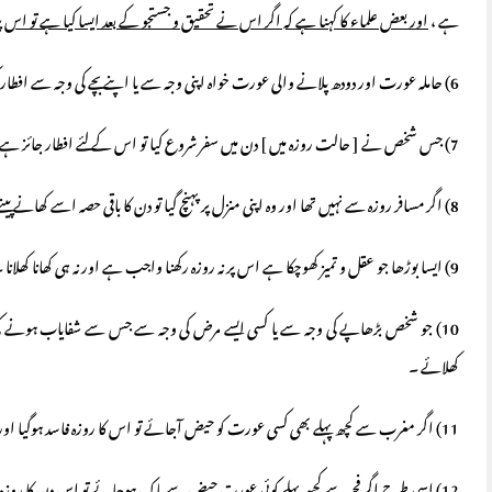
ہے ،
اور بعض علماء کا کہنا ہے کہ اگر اس نے تحقیق و جستجو کے بعد ایسا کیا ہے تو اس
6) حاملہ عورت اور دودھ پلانے والی عورت خواہ اپنی وجہ سے یا اپنے بچے کی وجہ سے افطار کرے تو اس پر صرف روزے کی قضا واجب ہے ۔
7) جس شخص نے [ حالت روزہ میں ] دن میں سفر شروع کیا تو اس کے لئے افطار جائز ہے ۔
8) اگر مسافر روزہ سے نہیں تھا اور وہ اپنی منزل پر پہنچ گیا تو دن کا باقی حصہ اسے کھانے پینے سے رکا رہنا پڑے گا اور بعض علماء کہتے ہیں کہ وہ چھپ کرکھائے پئے گا۔
9) ایسا بوڑھا جو عقل و تمیز کھوچکا ہے اس پر نہ روزہ رکھنا واجب ہے اور نہ ہی کھانا کھلانا ۔
10) جو شخص بڑھاپے کی وجہ سے یا کسی ایسے مرض کی وجہ سے جس سے شفایاب ہونے کی ام
کھلائے ۔
11) اگر مغرب سے کچھ پہلے بھی کسی عورت کو حیض آجائے تو اس کا روزہ فاسد ہوگیا اور اس پر اس دن کی قضا واجب ہے ۔