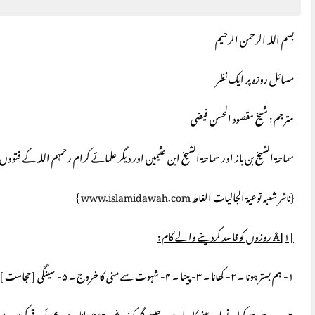
بسم اللہ الرحمن الرحیم
مسائل روزہ پر ایک نظر
مترجم : شیخ مقصود الحسن فیضی
سماحۃ الشیخ بن باز اور سماحۃ الشیخ ابن عثیمین اور دیگر علمائے کرام رحمہم اللہ کے فتووں 
{ناشر شعبہ توعیۃ الجالیات الغاط
www.islamidawah.com
}
[۱] روزوں کو فاسد کردینے والے کام :
Å
۱- ہم بستر ہونا ۔ ۲- کھانا ۔ ۳- پینا ۔ ۴- شہوت سے منی کا خروج ۔ ۵- سینگی [حجامت ] لگوانا ۔