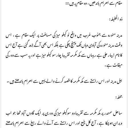
مقام سے احرام باندھیں ، وہ مقام یہ ہیں :::
ذو الحلیفہ :
مدینہ منورہ سے جنوب غرب میں واقع نو کیلو میڑ کی مسافت پر ایک مقام ہے ، اس
وقت مدینہ منورہ کی آبادی وہاں تک پہنچ چکی ہے بلکہ اس بھی آگے بڑھ گئی ہے آج اس
کا نام ابیار علی ہے ، یہاں سے مکہ مکرمہ تقریبا چار سو کیلو میڑ ہے اور یہ سب سے دور کی
میقات ہے ،
اہل مدینہ اور اس راستے سے مکہ مکرمہ کا قصد کرنے والے یہیں سے احرام باندھتے ہیں ۔
جحفہ :
ساحل سمندر پر مکہ مکرمہ سے تقریبا دو سوکیلو میڑ کی دوری پر ایک گاوں آباد تھا جو اب
ویران ہوچکا ہے ، آج کل ینبع اور اس راستے سے آنے والے رابغ سے احرام باندھتے