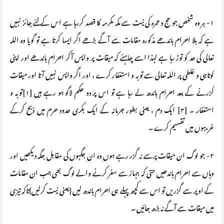
۱- ہر وہ شخص جو حج وعمرہ کی نیت سے مکہ مکرمہ کا قصد کررہا ہے اس کے لئے جائز نہیں
ہے کہ بلا احرام باندھے مذکورہ مقامات سے آگے بڑھے اگر ایسا کرتا ہے تو گویا وہ اللہ
تعالی کی حد کو توڑ رہا ہے لہذا اسے چاہئے کہ میقات پر واپس آکر احرام باندھے اور اپنی
کوتاہی و غلطی پر اللہ تعالی سے توبہ و استغفار کرے ، اور اگر واپس نہیں آتا اور میقات
گزرنے کے بعد احرام باندھ لے رہا ہے تو اس پر دو حکم لاگو ہو رہے ہیں [۱]توبہ و
استغفار ۔ [۲] ایک دم ، یعنی بطور جرمانہ کے ایک بکری حدود حرم میں ذبح کرکے
غریبوں میں تقسیم کرے ۔
۲- جو لوگ ان میقات پرسے نہ گزر رہے ہوں وہ ان جگہوں کی مقابل جگہ دیکھیں اور
وہاں سے احرام باندھیں حتی کہ جہاز سے سفر کرنے والے لوگ بھی جب ان مقامات
کے اوپر سے گزریں تو اس سے کچھ پہلے ہی احرام باندھ لیں {یعنی نیت کرلیں}تاکہ تیزی
میں میقات سے آگے نہ بڑھ جائیں ۔