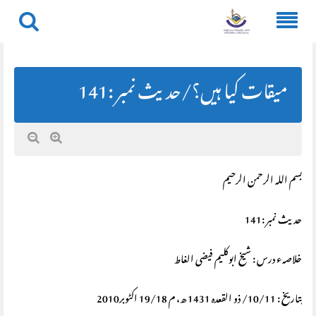
Skip
to
content
میقات کیا ہیں؟/حديث نمبر :141
بسم اللہ الرحمن الرحیم
حديث نمبر :141
خلاصہء درس : شیخ ابوکلیم فیضی الغاط
بتاریخ : 10/11/ ذو القعدہ 1431 ھ، م 19/18 اکٹوبر2010