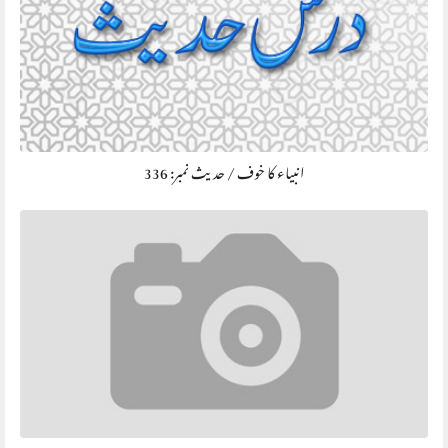
انبیاء کا خوف / حديث نمبر: 336