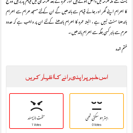
نیت سے مکہ مکرمہ میں داخل ہوتے ہیں اور عمرہ کے بعد مکرمہ ہی میں قیام پذیر ہیں وہ حج
کا احرام اپنے گھر اور جائے قیام سے باندھیں گے ان کے لئے مسجد حرام سے احرام
باندھنا سنت نہیں ہے ، البتہ عمرہ کا احرام باندھنے کے لئے ان پر واجب ہے کہ حدود
حرم سے باہر کسی جگہ سے احرام باندھیں ۔
ختم شدہ
اس خبر پر اپنی رائے کا اظہار کریں
بہتر ہو سکتی تھی
سخت نا پسند
1 Votes
0 Votes