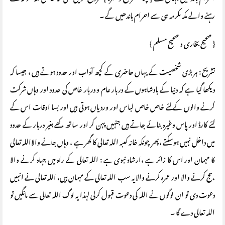
رہنے والے مکہ مکرمہ ہی سے احرام باندھیں گے ۔
{ صحیح بخاری و صحیح مسلم }
تشریح : ہر بڑی شخصیت کے یہاں حاضری کے کچھ آداب اور حدود ہوتے ہیں ، جیسا کہ
دیکھا گیا ہے کہ دنیا کے بادشاہوں کے دربار عام و دربار خاص کی حدود اور وہاں شرکت
کرنے والوں کے لئے خاص خاص لباس اور وردیاں ہوتی ہیں اور بسا اوقات اس کے
لئے کارڈ اور پاس وغیرہ بنائے جاتے ہیں جنہیں پہن کر اور ساتھ رکھے بغیر دربار کے حدود
میں داخل نہیں ہوسکتے ،پھر چونکہ خانہ کعبہ اللہ تعالی کا گھر ہے ، وہاں جانے والااللہ تعالی
کا مہمان اور اس کا زائر ہے ،ارشاد نبوی ہے : اللہ تعالی کے راہ میں جہاد کرنے والا
،حج کرنے والا اور عمرہ کرنے والا یہ سب اللہ تعالی کے مہمان ہیں، اللہ تعالی نے انہیں
دعوت دی تو ان لوگوں نے اللہ کی دعوت قبول کرلی لہذا یہ لوگ اللہ تعالی سے مانگیں تو
اللہ تعالی دے گا ۔