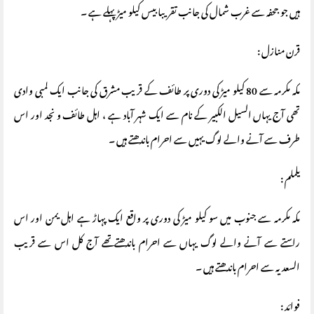
ہیں جو جحفہ سے غرب شمال کی جانب تقریبا بیس کیلو میڑ پہلے ہے ۔
قرن منازل :
مکہ مکرمہ سے 80 کیلو میڑ کی دوری پر طائف کے قریب مشرق کی جانب ایک لمبی وادی
تھی آج یہاں السیل الکبیر کے نام سے ایک شہر آباد ہے ، اہل طائف و نجد اور اس
طرف سے آنے والے لوگ یہیں سے احرام باندھتے ہیں ۔
یلملم :
مکہ مکرمہ سے جنوب میں سو کیلو میڑ کی دوری پر واقع ایک پہاڑ ہے اہل یمن اور اس
راستے سے آنے والے لوگ یہاں سے احرام باندھتے تھے آج کل اس سے قریب
السعدیہ سے احرام باندھتے ہیں ۔
فوائد :