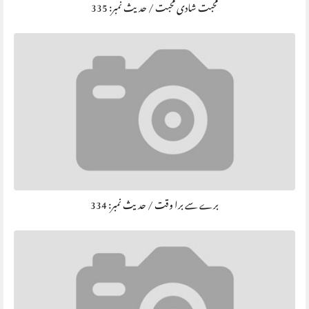
محبت شادی محبت / حديث نمبر: 335
برے سے برا وقت / حديث نمبر: 334