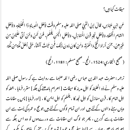
میقات کیا ہیں؟
عَنِ ابْنِ عَبَّاسٍ، قَالَ إِنَّ النَّبِيَّ صلى الله عليه وسلم وَقَّتَ لأَهْلِ الْمَدِينَةِ ذَا الْحُلَيْفَةِ، وَلأَهْلِ
الشام الْجُحْفَةَ، وَلأَهْلِ نَجْدٍ قَرْنَ الْمَنَازِلِ، وَلأَهْلِ الْيَمَنِ يَلَمْلَمَ، فهُنَّ لَهُنَّ وَلِمَنْ أَتَى عَلَيْهِنَّ مِنْ
غَيْرِهِنَّ، مِمَّنْ أَرَادَ الْحَجَّ وَالْعُمْرَةَ، وَمَنْ كَانَ دُونَ ذَلِكَ فَمِنْ حَيْثُ أَنْشَأَ، حَتَّى أَهْلُ مَكَّةَ مِنْ مَكَّةَ‏.‏
( صحيح البخاري :1524 ، الحج – صحيح مسلم : 1181 ، الحج )
ترجمہ : حضرت عبد اللہ بن عباس رضی ا للہ عنہما سے روایت ہے کہ رسول صلی اللہ
علیہ وسلم نے ذو الحلیفہ کو اہل مدینہ کا میقات [ احرام باندھنے کی جگہ ] مقرر فرمایا ، جحفہ کو
اہل شام کا ، قرن منازل کو اہل نجد کا ، یلملم کو اہل ایمن کا ، [اور فرمایا ] پس یہ مقامات
وہاں رہنے والوں کے لئے ہیں اور ان تمام لوگوں کے لئے ہیں جو حج و عمرہ کی نیت سے ان
مقامات پرسے گزریں ، پھر جو لوگ ان مقامات سے ورےہوں تو وہ اس جگہ سے
احرام باندھیں جہاں سے [اپنا سفر حج و عمرہ ] شروع کریں حتی کہ خاص مکہ مکرمہ کے