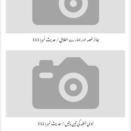
جائز غصہ اور ہمارے اخلاق / حديث نمبر: 333
نبوی خطبہ کی تین باتیں / حديث نمبر: 332