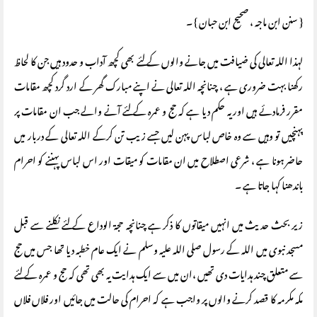
{ سنن ابن ماجہ ، صحیح ابن حبان } ۔
لہذا اللہ تعالی کی ضیافت میں جانے والوں کے لئے بھی کچھ آداب و حدود ہیں جن کا لحاظ
رکھنا بہت ضروری ہے ، چنانچہ اللہ تعالی نے اپنے مبارک گھر کے ارد گرد کچھ مقامات
مقرر فرمادئے ہیں اور یہ حکم دیا ہے کہ حج و عمرہ کے لئے آنے والے جب ان مقامات پر
پہنچیں تو وہیں سے وہ خاص لباس پہن لیں جسے زیب تن کرکے اللہ تعالی کے دربار میں
حاضر ہونا ہے ، شرعی اصطلاح میں ان مقامات کو میقات اور اس لباس پہننے کو احرام
باندھنا کہا جاتا ہے ۔
زیر بحث حدیث میں انہیں میقاتوں کا ذکر ہے چنانچہ حجۃ الوداع کے لئے نکلنے سے قبل
مسجد نبوی میں اللہ کے رسول صلی اللہ علیہ وسلم نے ایک عام خطبہ دیا تھا جس میں حج
سے متعلق چند ہدایات دی تھیں ،ان میں سے ایک ہدایت یہ بھی تھی کہ حج و عمرہ کے لئے
مکہ مکرمہ کا قصد کرنے والوں پر واجب ہے کہ احرام کی حالت میں جائیں اور فلاں فلاں