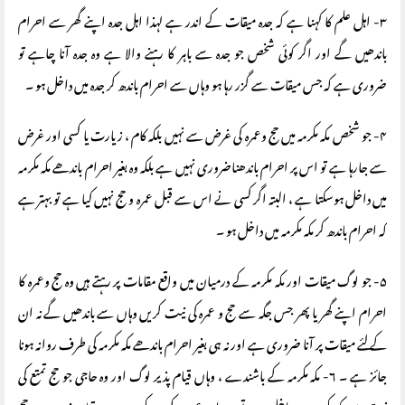
۳- اہل علم کا کہنا ہے کہ جدہ میقات کے اندر ہے لہذا اہل جدہ اپنے گھر سے احرام
باندھیں گے اور اگر کوئی شخص جو جدہ سے باہر کا رہنے والا ہے وہ جدہ آنا چاہے تو
ضروری ہے کہ جس میقات سے گزر رہا ہو وہاں سے احرام باندھ کر جدہ میں داخل ہو ۔
۴- جو شخص مکہ مکرمہ میں حج وعمرہ کی غرض سے نہیں بلکہ کام ، زیارت یا کسی اور غرض
سے جارہا ہے تو اس پر احرام باندھناضروری نہیں ہے بلکہ وہ بغیر احرام باندھے مکہ مکرمہ
میں داخل ہوسکتا ہے ، البتہ اگر کسی نے اس سے قبل عمرہ و حج نہیں کیا ہے تو بہتر ہے
کہ احرام باندھ کر مکہ مکرمہ میں داخل ہو ۔
۵- جو لوگ میقات اور مکہ مکرمہ کے درمیان میں واقع مقامات پر رہتے ہیں وہ حج وعمرہ کا
احرام اپنے گھر یا پھر جس جگہ سے حج و عمرہ کی نیت کریں وہاں سے باندھیں گے نہ ان
کے لئے میقات پر آنا ضروری ہے اور نہ ہی بغیر احرام باندھے مکہ مکرمہ کی طرف روانہ ہونا
جائز ہے ۔ ۶- مکہ مکرمہ کے باشندے ، وہاں قیام پذیر لوگ اور وہ حاجی جو حج تمتع کی