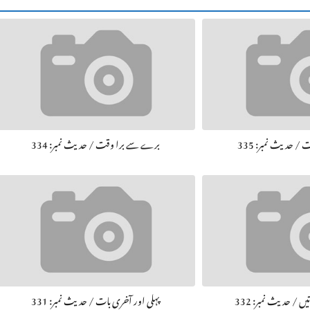
 حديث نمبر: 335
برے سے برا وقت / حديث نمبر: 334
یں / حديث نمبر: 332
پہلی اور آخری بات / حديث نمبر: 331