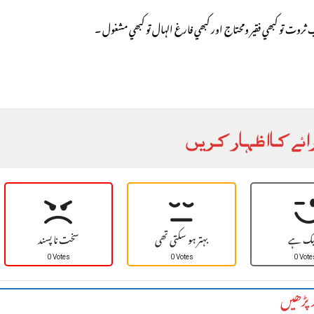
ائے کا اظہار کریں
یک ہے
بہتر ہو سکتی تھی
سخت نا پسند
0 Votes
0 Votes
0 Vote
 پڑھیں