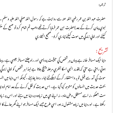
ترجمه:
حضرت عبد اللہ بن عمر رضي اللہ عنہ سے روايت ہے کہ رسول اللہ صلي اللہ عليہ وسلم نے ميرا ک
نبوي بيان کرنے کے بعد }حضرت ابن عمر فرمايا کرتے تھے :جب تم شام کرو تو صبح کے منتظر
کيلئے اور اپني زندگي ميں موت کيلئے تياري کرلو- صحيح البخاري
تشريح :
دنيا ايک مسافر خانہ ہے يہاں ہر شخص کي حيثيت پرديسي اور راہ چلتے مسافر جيسي ہے ، يہا
ہوتي رہتي ہے حتي کہ بتقدير الہي اسکا آخري مرحلہ پہنچ جاتا ہے لہذا ہر شخص کو اپني زندگ
موت کي آمد سے قبل توبہ واستغفار کرکے اسکے لئے تيار رہنا چا ہئے ، کيونکہ اس دنيا 
بحث حديث ميں انسانوں کو متوجہ کيا گيا ہے ، اس حديث کو نقل کرنے کے بعد امام نووي لکھ
مت جھکو ، نہ اسے مستقل وطن بناو ، نہ اپنے جي ميں زيادہ دير دنيا ميں رہنے اور اس پر زي
رکھتا ہے ، اور دنيا ميں زيادہ مشغول نہ ہو، اسي طرح جسے ايک مسافر جو اپنے گھر جانے کا ارادہ 