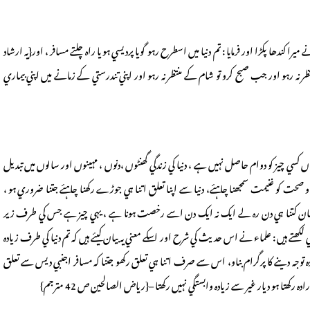
ندھا پکڑا اور فرمايا : تم دنيا ميں اسطرح رہو گويا پرديسي ہو يا راہ چلتے مسافر ، اور{يہ ارشاد
 نہ رہو اور جب صبح کرو تو شام کے منتظر نہ رہو اور اپني تندرستي کے زمانے ميں اپني بيماري
ں کسي چيز کو دوام حاصل نہيں ہے ، دنيا کي زندگي گھنٹوں ،دنوں ، مہينوں اور سالوں ميں تبديل
ي و صحت کو غنيمت سمجھنا چاہئے، دنيا سے اپنا تعلق اتنا ہي جوڑے رکھنا چاہئے جتنا ضروري ہو ،
ميں انسان کتنا ہي دن رہ لے ايک نہ ايک دن اسے رخصت ہونا ہے ، يہي چيز ہے جس کي طرف زير
تے ہيں : علماء نے اس حديث کي شرح اور اسکے معني يہ بيان کيئے ہيں کہ تم دنيا کي طرف زيادہ
ادہ توجہ دينے کا پرگرام بناو، اس سے صرف اتنا ہي تعلق رکھو جتنا کہ مسافر اجنبي ديس سے تعلق
رکھتا ہو ديار غير سے زيادہ وابستگي نہيں رکھتا –{رياض الصالحين ص 42 مترجم}