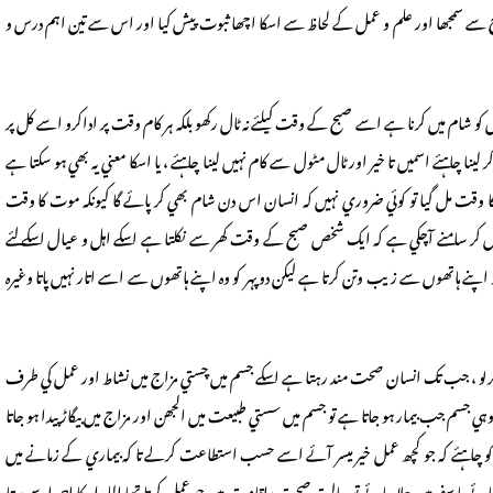
ے سمجھا اور علم و عمل کے لحاظ سے اسکا اچھا ثبوت پيش کيا اور اس سے تين اہم درس و
 کو شام ميں کرنا ہے اسے صبح کے وقت کيلئے نہ ٹال رکھو بلکہ ہر کام وقت پر اداکرو اسے کل پر
نا چاہئے اسميں تا خير اور ٹال مٹول سے کام نہيں لينا چاہئے ، يا اسکا معني يہ بھي ہو سکتا ہے
بح کا وقت مل گيا تو کوئي ضروري نہيں کہ انسان اس دن شام بھي کر پائے گا کيونکہ موت کا وقت
ھل کر سامنے آچکي ہے کہ ايک شخص صبح کے وقت کھر سے نکلتا ہے اسکے اہل و عيال اسکے لئے
د اور اپنے ہاتھوں سے زيب وتن کرتا ہے ليکن دوپہر کو وہ اپنے ہاتھوں سے اسے اتار نہيں پاتا وغيرہ
ري کرلو ، جب تک انسان صحت مند رہتا ہے اسکے جسم ميں چستي مزاج ميں نشاط اور عمل کي طرف
ي جسم جب بيمار ہو جاتا ہے تو جسم ميں سستي طبيعت ميں الجھن اور مزاج ميں بيگاڑ پيدا ہو جاتا
چا ہئے کہ جو کچھ عمل خير ميسر آئے اسے حسب استطاعت کرلے تا کہ بيماري کے زمانے ميں