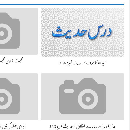
محبت شادی محبت /
انبیاء کا خوف / حديث نمبر: 336
جائز غصہ اور ہمارے اخلاق / حديث نمبر: 333
نبوی خطبہ کی تین بات