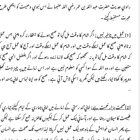
راوي حديث حضرت عبد اللہ بن عمر رضي اللہ عنہما نے اس نبوي وصيت کو اچھي طرح س
عبرت مستنبط کيئے ۔
{1}
عمل ميں تاخير نہيں :
اگر شام کا وقت مل گيا تو صبح ہونے کا انتظار نہ کرو يعني جس عمل
نہ ٹالو يعني صبح کا عمل اسکے وقت ميں اور شام کا عمل اسکے وقت اور آج کا عمل آج ہي کر لي
کہ شام کا وقت مل گيا تو يہ نہ سمجھو کہ صبح تک لازما زندہ رہوگے اور اگر بفضل الہي ص
متعين ہے اور وہ اللہ کے سوا کسي کو معلوم نہيں ہے اور اس زمانے ميں يہ چيز بہت ک
دوپہر کا کھانا تيار رکھتے ہيں ليکن گھر پر اسکي لاش آتي ہے ، صبح کو وہ اپنا لباس اپني پسن
–
{2}صحت ہزار نعمت ہے :
اپني تند رستي کے زمانے ميں اپني بيماري کے ايام کيلئے تيا
طبيعت کا ميلان رہتا ہے اور بآساني نيک عمل کر کے نيکيوں کاخزينہ جمع کرسکتا ہے ليکن وہ
ہے پھر انسان خواہش کے باوجود نيک عمل نہيں کرپاتا لہذا جب تک صحت ہے انسان کو 