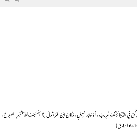
ْ فِي الدُّنْيَا كَأَنَّكَ غَرِيبٌ ، أَوْ عَابِرُ سَبِيلٍ ، وَكَانَ ابْنُ عُمَرَ يَقُولُ إِذَا أَمْسَيْتَ فَلاَ تَنْتَظِرِ الصَّبَاحَ ،