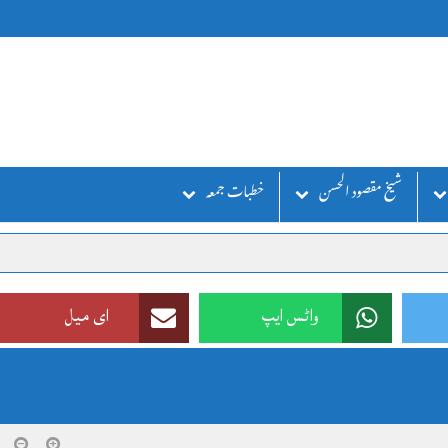
شیخ مقصود الحسن
خطبات جمعہ
واٹس ایپ
ای میل