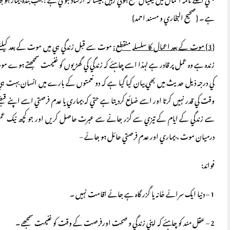
بھي اسکے نامہ اعمال ميں نيکياں جمع ہوتي رہيں جيسا کہ ارشاد نبوي ہے : جب بندہ بيمار ہ
ہے ۔ {صحيح البخاري و مسند احمد}
{3} موت کے بعد اعمال کا سلسلہ منقطع :
موت سے قبل زندگي ہي ميں موت کے بعد کيلئے ع
زندہ ہے وہ عمل پر قادر ہے لہذا اسے چا ہئے کہ زندگي کي گھڑيوں کو غنيمت سمجھتے ہوے موت 
کي درجہ ذيل حديث ميں بھي بيان کيا گيا ہے کہ دو نعمتوں کے بارے ميں انسان بہت 
وقت کي قدر نہيں کرتا اور اسے ضائع کرديتا ہے حتي کہ بيماري يا عدم فرصتي اسے اپنے ق
سے زندگي کے ايام کے تيزي سے گزر جانے سے عبرت حاصل کريں اور جو کچھ نيک عمل
درميان موت ، بيماري اور عدم فرصتي حائل ہو جائے –
فوائد:
1 – دنيا ايک سرائے خانہ يا گزر گاہ ہے جائے اقامت نہيں ۔
2 – عقل مند کو چا ہئے کہ اپني زندگي و صحت اورفرصت کے وقت کو غنيمت سمجھے ۔