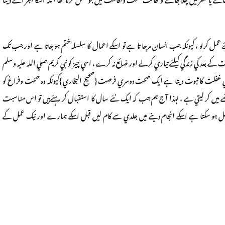
و جائے يا سفر ميں چلا جائے تو حالت صحت واقامت ميں جو عمل کرتا تھا اللہ اسکا اجر اسے ديتا
مل کرلو ، کيونکہ جب انسان مرجا تا ہے تو اسکے اعمال کا سلسلہ ختم ہو جاتا ہے اور جب تک
کے بعد کي زندگي کيلئے تياري کرلے اور ضائع نہ کرے ، اسي چيز کو نبي کريم صلي اللہ عليہ وسلم
ہي غفلت کا ثبوت ديتا ہے ايک صحت دوسري فرصت {صحيح البخاري }کيونکہ وہ صحت وفراغ کو
بضے ميں کر ليتي ہے ، لہذا آج ہم جب کہ ايک نئے سال کا استقبال کر رہئےہيں تو اس مناسبت
 ہو سکتا ہے اسکے انجام دينے ميں جلدي سے کام ليں قبل اسکے ہمارے اور نيک عمل کے