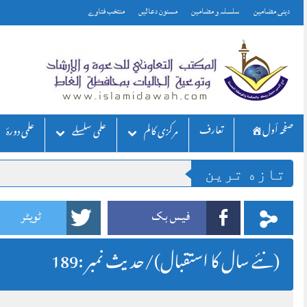
Skip
دینی مضامین
سلسلہ و مضامین
مسنون دعائیں
منتخب فتاوے
to
content
صفحه أول
تعارف
مركزی كالم
علمی سلسلے
علمی دورۂ
تازه ترين
فیس بک
ٹویٹر
(نئے سال کا استقبال)/حديث نمبر :189