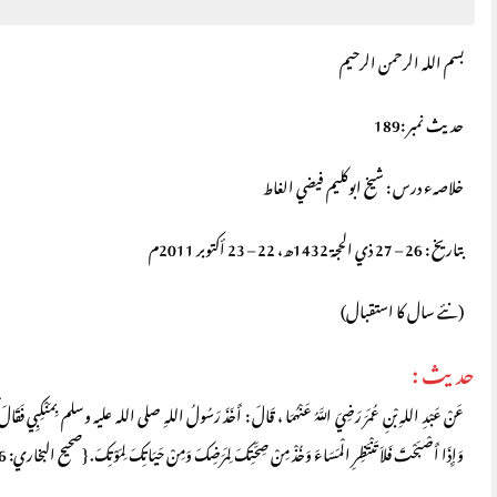
بسم اللہ الرحمن الرحيم
حديث نمبر :189
خلاصہء درس : شيخ ابوکليم فيضي الغاط
بتاريخ : 26 – 27 ذي الحجة 1432ھ، 22 – 23 أكتوبر 2011م
(نئے سال کا استقبال)
حديث :
عَنْ عَبْدِ اللهِ بْنِ عُمَرَ رَضِيَ اللَّهُ عَنْهُمَا ، قَالَ : أَخَذَ رَسُولُ اللهِ صلى الله عليه وسلم بِمَنْكِبِي فَقَالَ كُن
وَإِذَا أَصْبَحْتَ فَلاَ تَنْتَظِرِ الْمَسَاءَ وَخُذْ مِنْ صِحَّتِكَ لِمَرَضِكَ وَمِنْ حَيَاتِكَ لِمَوْتِكَ. {صحيح البخاري: 6416 الرقاق }