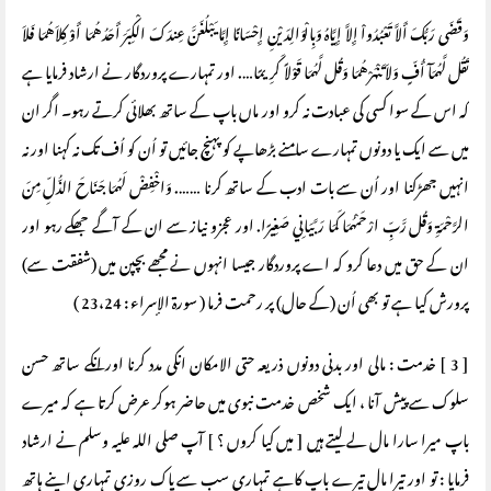
وَقَضَى رَبُّكَ أَلاَّ تَعْبُدُواْ إِلاَّ إِيَّاهُ وَبِالْوَالِدَيْنِ إِحْسَانًا إِمَّا يَبْلُغَنَّ عِندَكَ الْكِبَرَ أَحَدُهُمَا أَوْ كِلاَهُمَا فَلاَ
تَقُل لَّهُمَآ أُفٍّ وَلاَ تَنْهَرْهُمَا وَقُل لَّهُمَا قَوْلاً كَرِيمًا…. اور تمہارے پروردگار نے ارشاد فرمایا ہے
کہ اس کے سوا کسی کی عبادت نہ کرو اور ماں باپ کے ساتھ بھلائی کرتے رہو۔ اگر ان
میں سے ایک یا دونوں تمہارے سامنے بڑھاپے کو پہنچ جائیں تو اُن کو اُف تک نہ کہنا اور نہ
انہیں جھڑکنا اور اُن سے بات ادب کے ساتھ کرنا ……. وَاخْفِضْ لَهُمَا جَنَاحَ الذُّلِّ مِنَ
الرَّحْمَةِ وَقُل رَّبِّ ارْحَمْهُمَا كَمَا رَبَّيَانِي صَغِيرًا. اور عجزو نیاز سے ان کے آگے جھکے رہو اور
ان کے حق میں دعا کرو کہ اے پروردگار جیسا انہوں نے مجھے بچپن میں (شفقت سے)
پرورش کیا ہے تو بھی اُن (کے حال) پر رحمت فرما ( سورة الإسراء : 23،24 )
[ 3 ] خدمت : مالی اور بدنی دونوں ذریعہ حتی الامکان انکی مدد کرنا اور انکے ساتھ حسن
سلوک سے پیش آنا ، ایک شخص خدمت نبوی میں حاضر ہوکر عرض کرتا ہے کہ میرے
باپ میرا سارا مال لے لیتے ہیں [ میں کیا کروں ؟ ] آپ صلی اللہ علیہ وسلم نے ارشاد
فرمایا : تو اور تیرا مال تیرے باپ کاہے تمہاری سب سے پاک روزی تمہاری اپنے ہاتھ