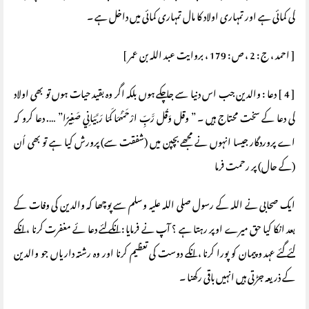
کی کمائی ہے اور تمہاری اولاد کا مال تمہاری کمائی میں داخل ہے ۔
[ احمد ، ج : 2 ، ص : 179 ، بروایت عبد اللہ بن عمر ]
[ 4 ] دعا : والدین جب اس دنیا سے جاچکے ہوں بلکہ اگر وہ بقید حیات ہوں تو بھی اولاد
کی دعا کے سخت محتاج ہیں ۔ ” وقل وَقُل رَّبِّ ارْحَمْهُمَا كَمَا رَبَّيَانِي صَغِيرًا” …. دعا کرو کہ
اے پروردگار جیسا انہوں نے مجھے بچپن میں (شفقت سے) پرورش کیا ہے تو بھی اُن
(کے حال) پر رحمت فرما
ایک صحابی نے اللہ کے رسول صلی اللہ علیہ وسلم سے پوچھا کہ والدین کی وفات کے
بعد انکا کیا حق میرے اوپر رہتا ہے ؟ آپ نے فرمایا : انکے لئے دعا ئے مغفرت کرنا ، انکے
کئے گئے عہد و پیمان کو پورا کرنا ، انکے دوست کی تعظیم کرنا اور وہ رشتہ داریاں جو والدین
کے ذریعہ جڑتی ہیں انہیں باقی رکھنا ۔