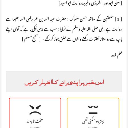
[ سنن ابوداود ، الترمذی وغیرہ بروایت ابو اسید ]
[ 5 ] متعلقین کے ساتھ حسن سلوک : حضرت عبد اللہ بن عمر رضی اللہ عنہما سے
روایت ہے ، نبی صلی اللہ علیہ وسلم نے فرمایا : سب سے بڑی نیکی یہ ہے کہ آدمی اپنے
باپ سے دوستانہ تعلقات رکھنے والوں سے تعلق جوڑ کر رکھے ۔ [ صحیح مسلم ]
ختم شده
اس خبر پر اپنی رائے کا اظہار کریں
بہتر ہو سکتی تھی
سخت نا پسند