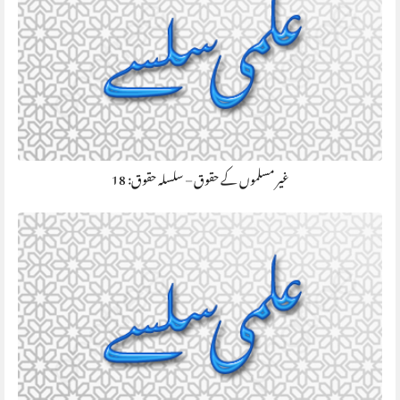
غير مسلموں کے حقوق – سلسلہ حقوق: 18