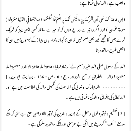
واجب ہے ، اللہ تعالی فرماتا ہے :
وَإِن جَاهَدَاكَ عَلى أَن تُشْرِكَ بِي مَا لَيْسَ لَكَ بِهِ عِلْمٌ فَلَا تُطِعْهُمَا وَصَاحِبْهُمَا فِي الدُّنْيَا مَعْرُوفًا (
سورة لقمان ) اور اگر وہ تیرے درپے ہوں کہ تو میرے ساتھ کسی ایسی چیز کو شریک
کرے جس کا تجھے کچھ بھی علم نہیں تو ان کا کہا نہ ماننا۔ ہاں دنیا (کے کاموں) میں ان کا
اچھی طرح ساتھ دینا
اللہ کے رسول صلی اللہ علیہ وسلم نے ارشاد فرمایا : طاعۃ اللہ طاعۃ الوالد و معصیۃ اللہ
معصیۃ الوالد [ الطبرانی / جمع الزوائد ، ج : 8 ، ص : 136 ، بروایت ابو ہریرہ ]
۔۔۔۔۔۔۔۔۔ اللہ تبارک و تعالی کی اطاعت کی تکمیل والد کی اطاعت میں ہے اور
اللہ تعالی کی نافرمانی والد کی نافرمانی میں ہے ۔
[ 2 ] تعظیم و توقیر : قول و فعل کے ذریعہ والدین کی توقیر انکا واجبی حق ہے حتی کہ انکے
سامنے ” اُف ” کر دینے میں انکی بے حرمتی اور انکے ساتھ بدسلوکی ہے ۔