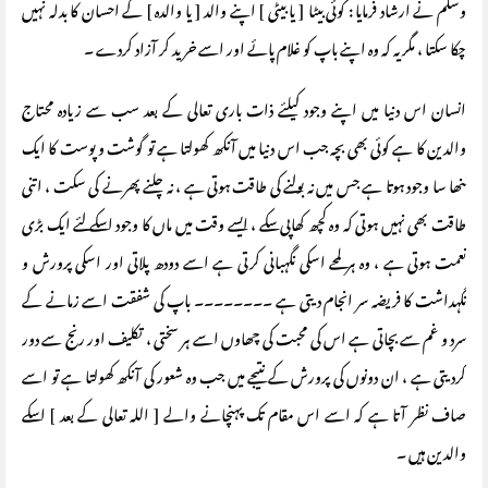
وسلم نے ارشاد فرمایا : کوئی بیٹا [ یا بیٹی ] اپنے والد [ یا والدہ ] کے احسان کا بدلہ نہیں
چکا سکتا ، مگر یہ کہ وہ اپنے باپ کو غلام پائے اور اسے خرید کر آزاد کردے ۔
انسان اس دنیا میں اپنے وجود کیلئے ذات باری تعالی کے بعد سب سے زیادہ محتاج
والدین کا ہے کوئی بھی بچہ جب اس دنیا میں آنکھ کھولتا ہے تو گوشت و پوست کا ایک
ننھا سا وجود ہوتا ہے جس میں نہ بولنے کی طاقت ہوتی ہے ، نہ چلنے پھرنے کی سکت ، اتنی
طاقت بھی نہیں ہوتی کہ وہ کچھ کھاپی سکے ، ایسے وقت میں ماں کا وجود اسکے لئے ایک بڑی
نعمت ہوتی ہے ، وہ ہر لمحے اسکی نگہبانی کرتی ہے اسے دودھ پلاتی اور اسکی پرورش و
نگہداشت کا فریضہ سر انجام دیتی ہے ۔۔۔۔۔۔۔۔ باپ کی شفقت اسے زمانے کے
سرد و غم سے بچاتی ہے اس کی محبت کی چھاوں اسے ہر سختی ، تکلیف اور رنج سے دور
کردیتی ہے ، ان دونوں کی پرورش کے نتیجے میں جب وہ شعور کی آنکھ کھولتا ہے تو اسے
صاف نظر آتا ہے کہ اسے اس مقام تک پہنچانے والے [ اللہ تعالی کے بعد ] اسکے
والدین ہیں ۔