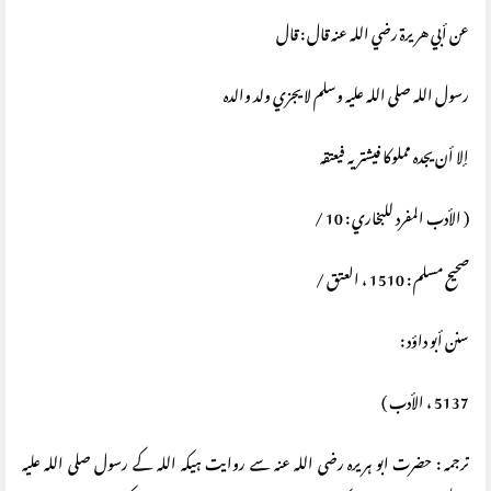
عن أبي هريرة رضي الله عنه قال : قال
رسول الله صلى الله عليه وسلم لا يجزي ولد والده
إلا أن يجده مملوكا فيشتريه فيعتقه
( الأدب المفرد للبخاري : 10 /
صحيح مسلم : 1510 ، العتق /
سنن أبو داؤد :
5137 ، الأدب )
ترجمہ : حضرت ابو ہریرہ رضی اللہ عنہ سے روایت ہیکہ اللہ کے رسول صلی اللہ علیہ