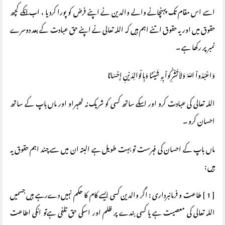
اسے اس مقام تک پہنچانے والے والدین نے اپنے فرض کو پورا کردیا ، اب انکے کچھ
حقوق میں اور یہ حقوق اتنے اہم ہیں کہ اللہ تعالی نے اپنے حق عبادت کے بعد دوسرے
نمبر پر رکھا ہے ۔
وَاعْبُدُواْ اللّهَ وَلاَ تُشْرِكُواْ بِهِ شَيْئًا وَبِالْوَالِدَيْنِ إِحْسَانًا
اللہ تعالی کی عبادت کرو اور اسکے ساتھ کسی کو شریک نہ ٹھہراو اور ماں باپ کے ساتھ
احسان کرو ۔
ماں باپ کے احسان کی فہرست تو بہت طویل ہے البتہ ان میں سے چند اہم حقوق یہ
ہیں :
[ 1 ] طاعت و فرمانبرداری : اگر والدین کسی ایسے کام کا حکم نہیں دےرہے ہیں جسمیں
اللہ تعالی کی معصیت ہے یا کسی بندے پر ظلم اور اسکی حق تلفی ہےتو انکی اطاعت