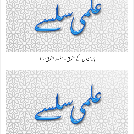
پڑوسیوں کے حقوق – سلسلہ حقوق: 15