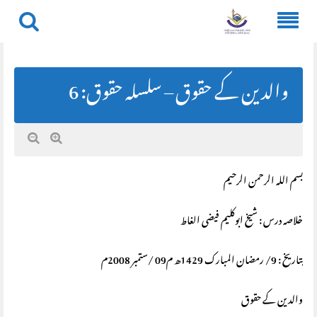
Skip
to
content
والدین کے حقوق – سلسلہ حقوق: 6
بسم الله الرحمن الرحيم
خلاصہ درس : شیخ ابوکلیم فیضی الغاط
بتاریخ : 9/ رمضان المبارک 1429ھ م09 /ستمبر 2008م
والدین کے حقوق