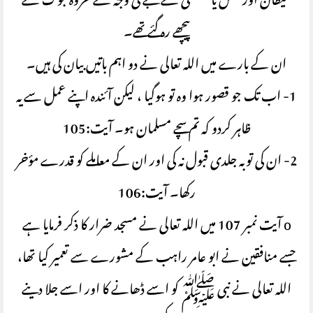
شیطان اور نفس یا سستی کے غلبے کی وجہ سے غزوہ تبوک سے
پیچھے رہ گئے تھے۔
ان کے بارے میں اللہ تعالی نے دو اہم باتیں بیان کی ہیں۔
1- اب تک جو قصور ہوا وہ تو ہوگیا ، لیکن آئندہ اپنے عمل سے یہ
ظاہر کردو کہ تم سچے مسلمان ہو۔ آیت:105
2- ان کی توبہ جلدی قبول نہ کی اور ان کے معاملے کو قدرے مؤخر
رکھا۔ آیت:106
o آیت نمبر 107 میں اللہ تعالی نے مسجد ضرار کا ذکر فرمایا ہے
جسے منافقین نے ابو عامر راہب کے مشورے سے تعمیر کیا تھا،
اللہ تعالی نے نبی ﷺ کو اسے ڈھانے کا اور اسے جلا دینے