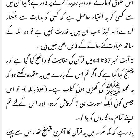
اس مخلوق کو مارنے اور دوبارہ پیدا کرنے پر قادر ہے؟ کیا ان میں
سے کسی کو یہ اختیار حاصل ہے کہ کسی کو ہدایت سے ہمکنار
کردے؟ ۔ لہذا جب ان میں یہ قدرت نہیں ہے تو وہ اللہ کے
ساتھ عبادت کئے جانے کے قابل بھی نہیں ہیں۔
o آیت نمبر 37 تا 44میں قرآن کی حقانیت کو واضح کیا گیا ہے اور
چیلنج کیا گیا ہے کہ اگر تم اس کے بارے میں یہ عقیدہ رکھتے ہو کہ
یہ محمد ﷺ کی گھڑی ہوئی کتاب ہے۔ (نعوذ باللہ )- تو اس
جیسی کوئی ایک سورت ہی لا کر پیش کردو، اور اس کے لئے تم
اپنے تمام مدد گاروں کو بلا لو۔
یاد رہے کہ مکہ مکرمہ میں یہ قرآن کا آخری چیلنج تھا،اس سے پہلے