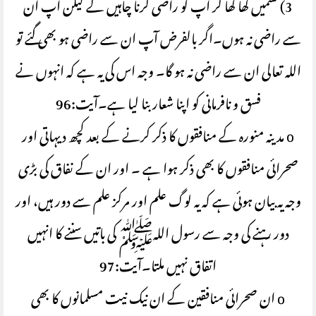
3) قسمیں کھا کھا کر آپ کو راضی کرنا چاہیں گے لیکن آپ ان
سے راضی نہ ہوں۔اگر بالفرض آپ ان سے راضی ہو بھی گئے تو
اللہ تعالی ان سے راضی نہ ہو گا۔ وجہ اس کی یہ ہے کہ انہوں نے
فسق و نافرمانی کو اپنا شعار بنا لیا ہے۔آیت:96
o مدینہ منورہ کے منافقوں کا ذکر کرنے کے بعد کچھ دیہاتی اور
صحرائی منافقوں کا بھی ذکر ہوا ہے ۔ اور ان کے نفاق کی بڑی
وجہ یہ بیان ہوئی ہے کہ یہ لوگ علم اور مرکز علم سے دور ہیں، اور
دور رہنے کی وجہ سے رسول اللہﷺ کی باتیں سننے کا انہیں
اتفاق نہیں ملتا۔آیت:97
o ان صحرائی منافقین کے ان نیک نیت مسلمانوں کا بھی