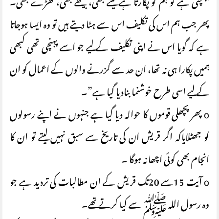
پہنچتی ہے تو ہم کو پکارتا ہے لیٹے بھی، بیٹھے بھی، کھڑے بھی۔
پھر جب ہم اس کی تکلیف اس سے ہٹا دیتے ہیں تو وه ایسا ہوجاتا
ہے کہ گویا اس نے اپنی تکلیف کے لیے جو اسے پہنچی تھی کبھی
ہمیں پکارا ہی نہ تھا، ان حد سے گزرنے والوں کے اعمال کو ان
کے لیے اسی طرح خوشنما بنادیا گیا ہے”۔
o پھر پچھلی قوموں کا حوالہ دیا گیا ہے جنہوں نے اپنے رسولوں
کو جھٹلایاکہ اگر قریش ان کی تاریخ سے سبق نہیں لیتے تو ان کا
انجام بھی کوئی اچھا نہ ہوگا ۔
o آیت 15سے 20تک قریش کے ان مطالبات کی تردید ہے جو
وہ رسول اللہ ﷺ سے کیا کرتے تھے۔