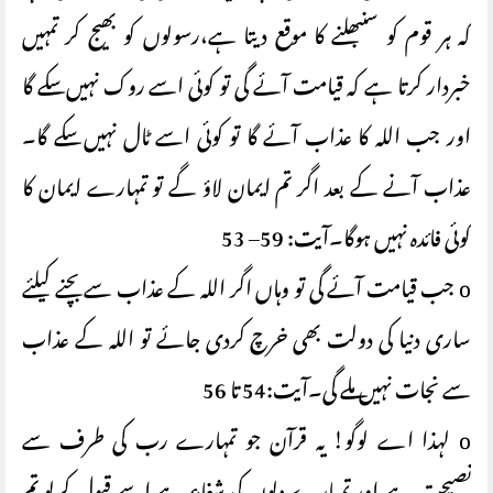
کہ ہر قوم کو سنبھلنے کا موقع دیتا ہے،رسولوں کو بھیج کر تمہیں
خبردار کرتا ہے کہ قیامت آئے گی تو کوئی اسے روک نہیں سکے گا
اور جب اللہ کا عذاب آئے گا تو کوئی اسے ٹال نہیں سکے گا۔
عذاب آنے کے بعد اگر تم ایمان لاؤ گے تو تمہارے ایمان کا
کوئی فائدہ نہیں ہوگا۔آیت: 59– 53
o جب قیامت آئے گی تو وہاں اگر اللہ کے عذاب سے بچنے کیلئے
ساری دنیا کی دولت بھی خرچ کردی جائے تو اللہ کے عذاب
سے نجات نہیں ملے گی۔آیت:54 تا 56
o لہذا اے لوگو! یہ قرآن جو تمہارے رب کی طرف سے