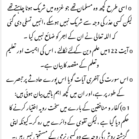
o اسی طرح کچھ وہ مسلمان تھے جو غزوہ میں شریک ہونا چاہتے تھے
لیکن کسی عذر کی وجہ سے شریک نہیں ہو سکے ،انہیں تسلی دی گئی
کہ اللہ تعالی نے ان کے اجر کو ضائع نہیں کیا ۔
o آیت 122میں علم دین کے لئے نکالنے ، اس کی اہمیت اور تعلیم
وتعلم کے مقصد کا بیان ہے۔
o اس سورت کی آخری آیات گویا اس پورے حادثے پر تبصرے
کے طور پر ہے،اور ان میں کچھ اہم باتیں بیان ہوئی ہیں:
o 1) کفار و منافقین کے بارے میں سخت رویہ اختیار کرنے کا
حکم دیا گیا ہے ،لیکن تقوی کے دائرے میں رہ کر۔کیونکہ اپنی
گزشتہ روش کی وجہ سے وہ کسی نرمی کے مستحق نہیں ہیں۔