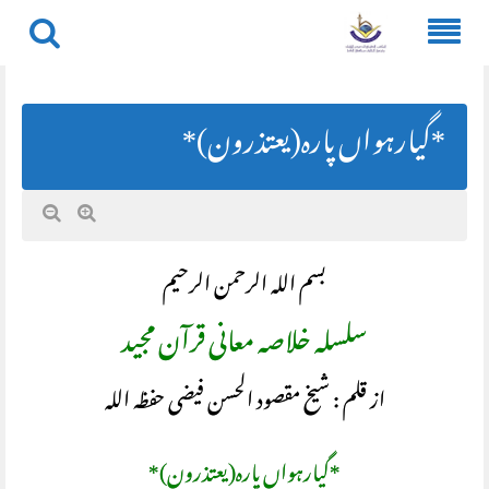
Skip
to
content
*گیارہواں پارہ(یعتذرون)*
بسم اللہ الرحمن الرحیم
سلسلہ خلاصہ معانی قرآن مجید
از قلم : شیخ مقصود الحسن فیضی حفظہ اللہ
*گیارہواں پارہ(یعتذرون)*