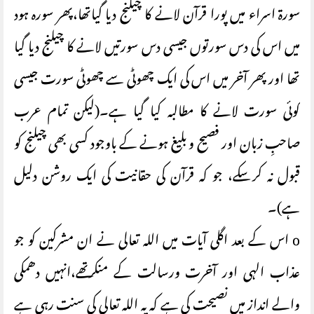
سورۃ اسراء میں پورا قرآن لانے کا چیلنج دیا گیاتھا،پھر سورہ ہود
میں اس کی دس سورتوں جیسی دس سورتیں لانے کا چیلنج دیا گیا
تھا اور پھر آخر میں اس کی ایک چھوٹی سے چھوٹی سورت جیسی
کوئی سورت لانے کا مطالبہ کیا گیا ہے۔(لیکن تمام عرب
صاحبِ زبان اور فصیح و بلیغ ہونے کے باوجود کسی بھی چیلنج کو
قبول نہ کر سکے، جو کہ قرآن کی حقانیت کی ایک روشن دلیل
ہے)۔
o اس کے بعد اگلی آیات میں اللہ تعالی نے ان مشرکین کو جو
عذاب الہی اور آخرت ورسالت کے منکرتھے،انہیں دھمکی
والے انداز میں نصیحت کی ہے کہ یہ اللہ تعالی کی سنت رہی ہے