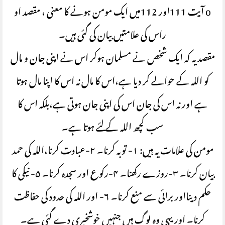
o آیت 111اور 112میں ایک مومن ہونے کا معنی ، مقصد او
راس کی علامتیں بیان کی گئی ہیں۔
مقصد یہ کہ ایک شخص نے مسلمان ہوکر اس نے اپنی جان و مال
کو اللہ کے حوالے کر دیا ہے،اس کا مال نہ اس کا اپنا مال ہوتا
ہے اور نہ اس کی جان اس کی اپنی جان ہوتی ہے،بلکہ اس کا
سب کچھ اللہ کے لئے ہوتا ہے۔
مومن کی علامات یہ ہیں: ۱- توبہ کرنا۔ ۲-عبادت کرنا،اللہ کی حمد
بیان کرنا۔ ۳-روزے رکھنا۔ ۴-رکوع اور سجدہ کرنا۔ ۵- نیکی کا
حکم دینااور برائی سے منع کرنا۔ ۶- اور اللہ کی حدود کی حفاظت
کرنا۔ اور یہی وہ لوگ ہیں جنہیں خوشخبری دے گئی ہے۔