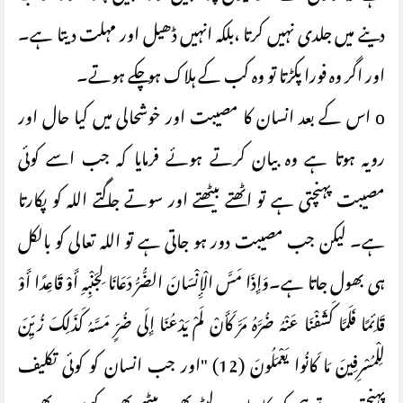
دینے میں جلدی نہیں کرتا ،بلکہ انہیں ڈھیل اور مہلت دیتا ہے۔
اور اگر وہ فورا پکڑتا تو وہ کب کے ہلاک ہو چکے ہوتے۔
o اس کے بعد انسان کا مصیبت اور خوشحالی میں کیا حال اور
رویہ ہوتا ہے وہ بیان کرتے ہوئے فرمایا کہ جب اسے کوئی
مصیبت پہنچتی ہے تو اٹھتے بیٹھتے اور سوتے جاگتے اللہ کو پکارتا
ہے۔ لیکن جب مصیبت دور ہو جاتی ہے تو اللہ تعالی کو بالکل
ہی بھول جاتا ہے۔وَإِذَا مَسَّ الْإِنْسَانَ الضُّرُّ دَعَانَا لِجَنْبِهِ أَوْ قَاعِدًا أَوْ
قَائِمًا فَلَمَّا كَشَفْنَا عَنْهُ ضُرَّهُ مَرَّ كَأَنْ لَمْ يَدْعُنَا إِلَى ضُرٍّ مَسَّهُ كَذَلِكَ زُيِّنَ
لِلْمُسْرِفِينَ مَا كَانُوا يَعْمَلُونَ (12) "اور جب انسان کو کوئی تکلیف