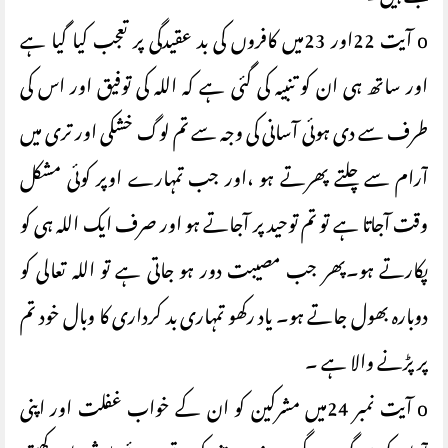
o آیت 22اور 23میں کافروں کی بد عقیدگی پر تعجب کیا گیا ہے
اور ساتھ ہی ان کو تنبیہ کی گئی ہے کہ اللہ کی توفیق اور اس کی
طرف سے دی ہوئی آسانی کی وجہ سے تم لوگ خشکی اور تری میں
آرام سے چلتے پھرتے ہو ،اور جب تمہارے اوپر کوئی مشکل
وقت آجاتا ہے تو تم توحید پر آجاتے ہو اور صرف ایک اللہ ہی کو
پکارتے ہو۔پھر جب مصیبت دور ہو جاتی ہے تو اللہ تعالی کو
دوبارہ بھول جاتے ہو۔ یاد رکھو تمہاری بد کرداری کا وبال خود تم
پر پڑنے والا ہے ۔
o آیت نمبر 24میں مشرکین کو ان کے خواب غفلت اور اپنی