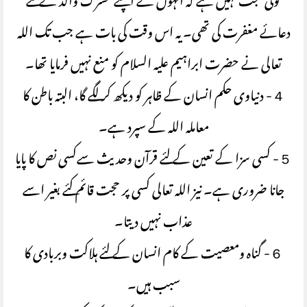
کوئی حجت نہیں ہے کہ انہوں نے اپنے مشرک والد کے لئے
دعائے مغفرت کی تھی۔ یہ اس وقت کی بات ہے جب تک اللہ
تعالی نے حضرت ابراہیم علیہ السلام کو منع نہیں فرمایا تھا۔
４- دنیاوی حکم انسان کے ظاہر کو دیکھ کر لگے گا، البتہ باطن کا
معاملہ اللہ کے سپرد ہے۔
５- کسی سزا کے تعین کے لئے قرآن وحدیث سےکسی نص کا پایا
جانا ضروری ہے۔ نیز اللہ تعالی کسی پر حجت قائم کئے بغیر اسے
عذاب نہیں دیتا۔
６- گناہ ومعصیت کے کام انسان کے لئے ہلاکت وبربادی کا
سبب ہیں۔