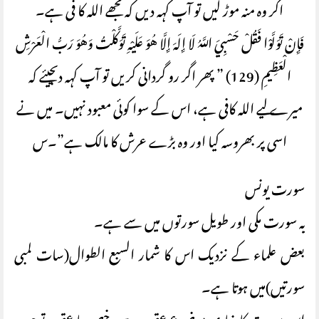
اگر وہ منہ موڑ لیں تو آپ کہہ دیں کہ مجھے اللہ کا فی ہے۔
فَإِنْ تَوَلَّوْا فَقُلْ حَسْبِيَ اللَّهُ لَا إِلَهَ إِلَّا هُوَ عَلَيْهِ تَوَكَّلْتُ وَهُوَ رَبُّ الْعَرْشِ
الْعَظِيمِ (129) ” پھر اگر رو گردانی کریں تو آپ کہہ دیجیئے کہ
میرے لیے اللہ کافی ہے، اس کے سوا کوئی معبود نہیں۔ میں نے
اسی پر بھروسہ کیا اور وه بڑے عرش کا مالک ہے”۔س
سورت یونس
یہ سورت مکی اور طویل سورتوں میں سے ہے۔
بعض علماء کے نزدیک اس کا شمار السبع الطوال(سات لمبی
سورتیں)میں ہوتا ہے۔