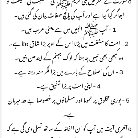
o سورت کے آخر میں نبی کریم ﷺ کی شخصیت کی حقیقت کو
اجاگر کیا گیا ہے اور آپ کی پانچ صفات بیان کی گئی ہیں۔
１- آپ ﷺ انہیں میں سے یعنی عرب ہیں۔
２- امت کا مشقت میں پڑنا اس کے اوپر بڑا شاق ہوتا ہے۔
وہ کبھی بھی نہیں چاہتا کہ لوگ جہنم کے ایندھن بنیں۔
３- ان کی اصلاح کے بارے میں بڑا فکر مند رہتا ہے۔
４- اپنی امت پر بڑا شفیق ہے۔
５- پوری مخلوق پر عموما اور مسلمانوں پر خصوصا بے حد مہربان
ہے۔
o آخری آیت میں آپ کو ان الفاظ کے ساتھ تسلی دی گی ہے کہ