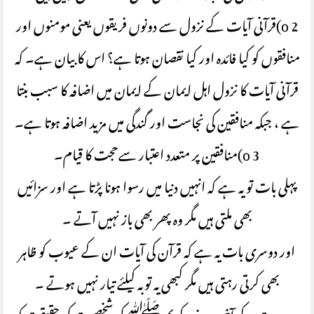
o 2)قرآنی آیات کے نزول سے دونوں فریقوں یعنی مومنوں اور
منافقوں کو کیا فائدہ اور کیا نقصان ہوتا ہے؟ اس کا بیان ہے۔ کہ
قرآنی آیات کا نزول اہل ایمان کے ایمان میں اضافہ کا سبب بنتا
ہے ، جبکہ منافقین کی نجاست اور گندگی میں مزید اضافہ ہوتا ہے۔
o 3)منافقین پر متعدد اعتبار سےحجت کا قیام۔
پہلی بات تو یہ ہے کہ انہیں دنیا میں رسوا ہونا پڑتا ہے اور سزائیں
بھی ملتی ہیں مگر وہ پھر بھی باز نہیں آتے ۔
اور دوسری بات یہ ہے کہ قرآن کی آیات ان کے عیوب کو ظاہر
بھی کرتی رہتی ہیں مگر کبھی یہ توبہ کیلئے تیار نہیں ہوتے ۔