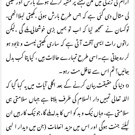
آرام کی زندگی میں مگن رہنے پر متنبہ کرتے ہوئے بارش اور کھیتی
کی مثال دی گئی ہے کہ جس طرح بارش ہوئی ،کھیتی لہلااٹھی،
توکسان نے سمجھ لیا کہ اب تو ہمیں بڑی خوشحالی ملے گی ،لیکن
راتوں رات ایسی آفت آ تی ہے کہ ساری کھیتی نیست و نابود ہو
کر رہ جاتی ہے۔اسی طرح تمہارے حالات ہیں ، کیا پتا کب بدل
جائیں؟ تم اس سے غافل مت رہو۔
o دنیا کی حقیقت بیان کرنے کے بعد اگلی آیات میں یہ کہا گیا کہ
اللہ تعالی تمہیں دار السلام کی طرف بلاتا ہے جہاں سلامتی ہی
سلامتی ہے، وہاں نیک و بد کو اس کا بدلہ ملے گا،جو نیک کار ہیں ان
کیلئے جنت ہوگی اور اس میں مزید انعامات (جن میں دیدار ا لہی