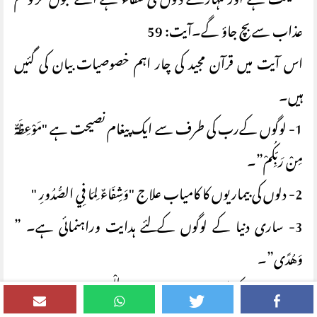
نصیحت ہے اور تمہارے دلوں کی شفاء ہے اسے قبول کرلو تم
عذاب سے بچ جاؤ گے۔آیت: 59
اس آیت میں قرآن مجید کی چار اہم خصوصیات بیان کی گئیں
ہیں۔
1- لوگوں کےرب کی طرف سے ایک پیغام نصیحت ہے "مَوْعِظَةٌ
مِنْ رَبِّكُمْ”۔
2- دلوں کی بیماریوں کا کامیاب علاج "وَشِفَاءٌ لِمَا فِي الصُّدُورِ "
3- ساری دنیا کے لوگوں کے لئے ہدایت وراہنمائی ہے۔ ”
وَهُدًى”۔
4- مومنین کے لئے رحمت ہے۔ "وَرَحْمَةٌ لِلْمُؤْمِنِينَ”۔