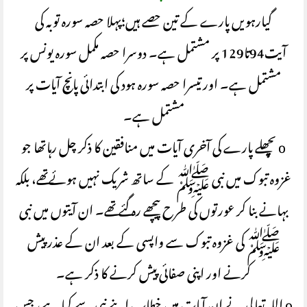
گیارہویں پارے کے تین حصے ہیں؛پہلا حصہ سورہ توبہ کی
آیت94تا129 پر مشتمل ہے۔ دوسرا حصہ مکمل سورہ یونس پر
مشتمل ہے۔ اور تیسرا حصہ سورہ ہود کی ابتدائی پانچ آیات پر
مشتمل ہے۔
o پچھلے پارے کی آخری آیات میں منافقین کا ذکر چل رہاتھا جو
غزوہ تبوک میں نبی ﷺ کے ساتھ شریک نہیں ہوئےتھے، بلکہ
بہانے بنا کر عورتوں کی طرح پیچھے رہ گئے تھے۔ ان آیتوں میں نبی
ﷺ کی غزوہ تبوک سے واپسی کے بعد ان کے عذر پیش
کرنے اور اپنی صفائی پیش کرنے کا ذکر ہے۔