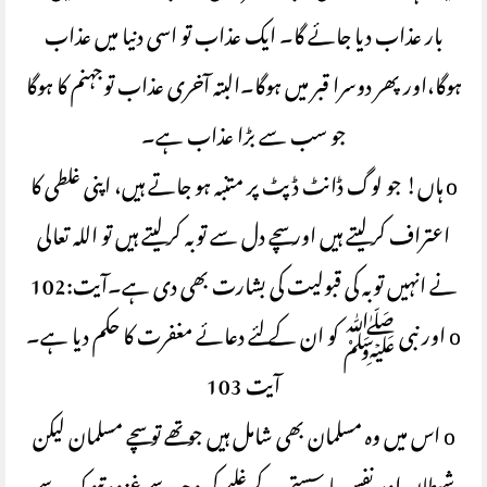
بار عذاب دیا جائے گا۔ ایک عذاب تو اسی دنیا میں عذاب
ہوگا،اور پھر دوسرا قبر میں ہوگا۔البتہ آخری عذاب توجہنم کا ہوگا
جو سب سے بڑا عذاب ہے۔
o ہاں! جو لوگ ڈانٹ ڈپٹ پر متنبہ ہو جاتے ہیں، اپنی غلطی کا
اعتراف کر لیتے ہیں اور سچے دل سے توبہ کر لیتے ہیں تو اللہ تعالی
نے انہیں توبہ کی قبولیت کی بشارت بھی دی ہے۔آیت:102
o اور نبی ﷺ کو ان کے لئے دعائے مغفرت کا حکم دیا ہے۔
آیت 103
o اس میں وہ مسلمان بھی شامل ہیں جو تھے تو سچے مسلمان لیکن