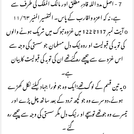
７- اصل مدد اللہ قادرِ مطلق اور مالک الملک کی طرف سے
ہے، نہ کہ اعزہ واقارب کے پاس۔ التفسیر المنیر ۱۱/۶۳
o آیت نمبر 117 تا 122 میں غزوہ تبوک میں شریک ہونے والوں
کی توبہ کی قبولیت او روہ نیک دل مسلمان جو سستی کی وجہ سے
اس غزوے سے پیچھے رہ گئے تھے ان کی توبہ کی قبولیت کا بیان
ہے۔
o یہ تین قسم کے لوگ تھے؛ایک وہ جو فورا جہاد کیلئے نکل کھڑے
ہوئے،دوسرے وہ جو کچھ تردد کے بعد ساتھ چل پڑے اور
تیسرے وہ جو تھے تو سچے او ر نیک دل مگر سستی کی وجہ سے پیچھے رہ
گئے ۔