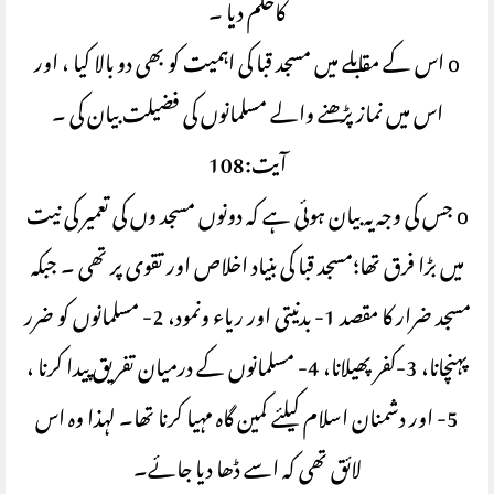
کاحکم دیا ۔
o اس کے مقابلے میں مسجد قبا کی اہمیت کو بھی دو بالا کیا ، اور
اس میں نماز پڑھنے والے مسلمانوں کی فضیلت بیان کی ۔
آیت:108
o جس کی وجہ یہ بیان ہوئی ہے کہ دونوں مسجد وں کی تعمیر کی نیت
میں بڑا فرق تھا؛مسجد قبا کی بنیاد اخلاص اور تقوی پر تھی ۔ جبکہ
مسجد ضرار کا مقصد 1- بدنیتی اور ریاء ونمود، 2- مسلمانوں کو ضرر
پہنچانا، 3-کفر پھیلانا، 4- مسلمانوں کے درمیان تفریق پیدا کرنا ،
5- اور دشمنان اسلام کیلئے کمین گاہ مہیا کرنا تھا۔ لہذا وہ اس
لائق تھی کہ اسے ڈھا دیا جائے۔