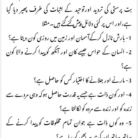
بت پرستی کی تردید اورتوحید کے اثبات کی طرف پھیر دیا گیا
ہے،اور اس پر کئی دلائل پیش کئے گئے ہیں۔مثلا
1- بارش نازل کرکےآسمان اور زمین میں روزی کون دیتا ہے؟
2- انسان کے حواس جیسے کان اور آنکھ کو پیدا کرنے والا کون
ہے؟
3- مارنے اور جلانے کا اختیار کس کو حاصل ہے؟
4- اور کون ذات ہے جسے یہ قدرت حاصل ہوکہ وہی مردے سے
زندہ کو اور زندہ سے مردہ کو نکالتا ہے؟
5- وہ کوں ذات ہے جوان تمام مخلوقات کو پیدا کرنے کے