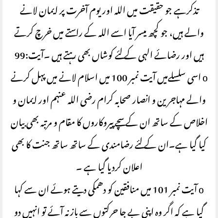
تذکرہے جو حقیقت میں اللہ اور یوم آخرت پر ایمان لانے
والے ہیں، جو کچھ میسر آیا اسے اللہ کے راستے میں خرچ کرتے
ہیں اور رضائے الہی کے لئے کوشاں بھی رہتے ہیں ۔آیت:99
o اسی سلسلےمیں آیت نمبر 100 میں اسلام لانے میں پہل کرنے
والے مہاجرین و انصار صحابہ کرام رضی اللہ عنہم اور ایمان و
اخلاص کے ساتھ ان کے سچے پیروکاروں کا مقام و مرتبہ بھی بیان
کیا گیا ہے۔ان کے لئے رضامندی کے ساتھ ساتھ جنت کا بھی
اعلان کردیا گیا ہے ۔
o آیت نمبر 101 میں منافقین کو دھمکی دیتے ہوئے ان سے کہا
گیا ہے کہ اگر وہ اپنی بے جا حرکتوں سے باز نہ آئے تو انہیں دو