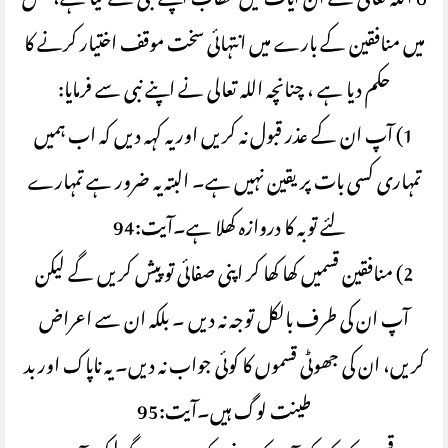
o اللہ تعالی نے ان آیات میں خطاب اپنے نبی سے کیا ہے، جس
میں منافقین کے بارے میں انتہائی سخت موقف اختیار کرنے کا
حکم دیا ہے ، چنانچہ اللہ تعالی نے اپنے نبی سے فرمایا:
1) آپ ان کے عذر قبول نہ کریں اور یہ کہہ دیں کہ اب ہمیں
تمہاری کسی بات پر یقین نہیں ہے۔ البتہ یہ ضرور ہے تمہارے
لئے توبہ کا دروازہ کھلا ہے۔آیت:94
2) منافقین قسمیں کھا کھا کر اپنی صفائی تو پیش کریں گے لیکن
آپ ان کی طرف بالکل توجہ نہ دیں ۔ بلکہ ان سے اعراض
کریں، ان کی جھوٹی قسموں کا کوئی جواب نہ دیں۔ یہ ناپاک اور بد
طینت لوگ ہیں۔آیت:95