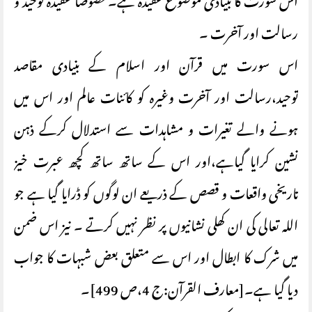
اس سورت کا بنیادی موضوع عقیدہ ہے۔خصوصا عقیدہ توحید و
رسالت اور آخرت ۔
اس سورت میں قرآن اور اسلام کے بنیادی مقاصد
توحید،رسالت اور آخرت وغیرہ کو کائنات عالم اور اس میں
ہونے والے تغیرات و مشاہدات سے استدلال کرکے ذہن
نشین کرایا گیاہے،اور اس کے ساتھ ساتھ کچھ عبرت خیز
تاریخی واقعات و قصص کے ذریعے ان لوگوں کو ڈرایا گیا ہے جو
اللہ تعالی کی ان کھلی نشانیوں پر نظر نہیں کرتے ۔ نیز اس ضمن
میں شرک کا ابطال اور اس سے متعلق بعض شبہات کا جواب
دیا گیا ہے۔[معارف القرآن:ج 4،ص 499]۔