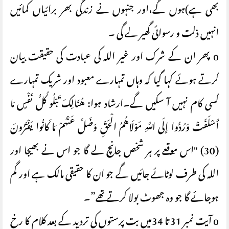
بھی ہے)ہوں گے،اور جنہوں نے زندگی بھر برائیاں کمائیں
انہیں ذلت و رسوائی گھیر لے گی ۔
o پھر ان کے شرک اور غیر اللہ کی عبادت کی حقیقت بیان
کرتے ہوئے کہا گیا کہ وہاں تمہارے معبود اور شریک تمہارے
کسی کام نہیں آ سکیں گے۔ارشاد ہوا: هُنَالِكَ تَبْلُو كُلُّ نَفْسٍ مَا
أَسْلَفَتْ وَرُدُّوا إِلَى اللَّهِ مَوْلَاهُمُ الْحَقِّ وَضَلَّ عَنْهُمْ مَا كَانُوا يَفْتَرُونَ
(30) "اس موقعے پر ہر شخص جانچ لے گا جو اس نے بھیجا اور
اللہ کی طرف لوٹائے جائیں گے جو ان کا حقیقی مالک ہے اور گم
ہوجائے گا جو وہ جھوٹ بولا کرتے تھے”۔
o آیت نمبر 31 تا 34میں بت پرستوں کی تردید کے بعد کلام کا رخ