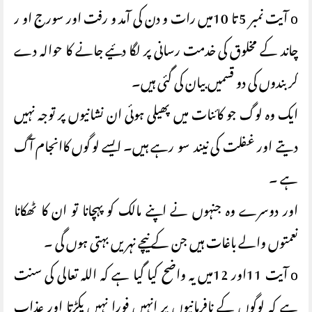
o آیت نمبر 5 تا 10میں رات و دن کی آمد و رفت اور سورج او ر
چاند کے مخلوق کی خدمت رسانی پر لگا دئیے جانے کا حوالہ دے
کر بندوں کی دو قسمیں بیان کی گئی ہیں۔
ایک وہ لوگ جو کائنات میں پھیلی ہوئی ان نشانیوں پر توجہ نہیں
دیتے اور غفلت کی نیند سو رہے ہیں۔ ایسے لوگوں کاانجام آگ
ہے ۔
اور دوسرے وہ جنہوں نے اپنے مالک کو پہچانا تو ان کا ٹھکانا
نعمتوں والے باغات ہیں جن کے نیچے نہریں بہتی ہوں گی ۔
o آیت 11اور 12میں یہ واضح کیا گیا ہے کہ اللہ تعالی کی سنت
ہے کہ لوگوں کے نافرمانیوں پر انہیں فورا نہیں پکڑتا اور عذاب