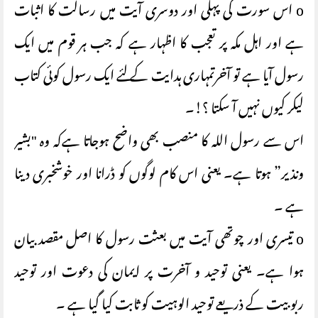
o اس سورت کی پہلی اور دوسری آیت میں رسالت کا اثبات
ہے اور اہل مکہ پر تعجب کا اظہار ہے کہ جب ہر قوم میں ایک
رسول آیا ہے تو آخرتمہاری ہدایت کے لئے ایک رسول کوئی کتاب
لیکر کیوں نہیں آ سکتا ؟!۔
اس سے رسول اللہ کا منصب بھی واضح ہوجاتا ہےکہ وہ "بشیر
ونذیر” ہوتا ہے۔ یعنی اس کام لوگوں کو ڈرانا اور خوشخبری دینا
ہے ۔
o تیسری اور چوتھی آیت میں بعثت رسول کا اصل مقصد بیان
ہوا ہے۔ یعنی توحید و آخرت پر ایمان کی دعوت اور توحید
ربوبیت کے ذریعے توحید الوہیت کو ثابت کیا گیا ہے ۔