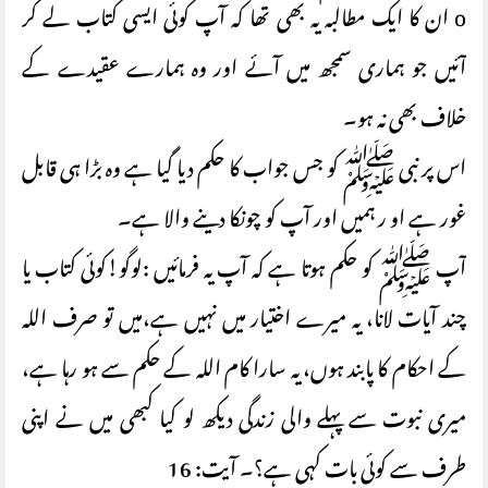
o ان کا ایک مطالبہ یہ بھی تھا کہ آپ کوئی ایسی کتاب لے کر
آئیں جو ہماری سمجھ میں آئے اور وہ ہمارے عقیدے کے
خلاف بھی نہ ہو۔
اس پر نبی ﷺ کو جس جواب کا حکم دیا گیا ہے وہ بڑا ہی قابل
غور ہے او ر ہمیں اور آپ کو چونکا دینے والا ہے۔
آپ ﷺ کو حکم ہوتا ہے کہ آپ یہ فرمائیں :لوگو!کوئی کتاب یا
چند آیات لانا، یہ میرے اختیار میں نہیں ہے،میں تو صرف اللہ
کے احکام کا پابند ہوں، یہ سارا کام اللہ کے حکم سے ہو رہا ہے،
میری نبوت سے پہلے والی زندگی دیکھ لو کیا کبھی میں نے اپنی
طرف سے کوئی بات کہی ہے؟۔ آیت: 16