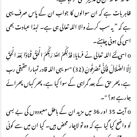
ساتھ ساتھ ان کی تدبیر بھی کر رہا ہے؟
ظاہر بات ہے کہ ان سوالوں کا جواب ان کے پاس صرف یہی
ہے کہ ” یہ سب کرنے والا اللہ تعالی ہی ہے۔ لہذا عبادت بھی
اسی کی ہونی چاہئے۔
o اسی لئے اللہ تعالی نے فرمایا: فَذَلِكُمُ اللَّهُ رَبُّكُمُ الْحَقُّ فَمَاذَا بَعْدَ الْحَقِّ
إِلَّا الضَّلَالُ فَأَنَّى تُصْرَفُونَ (32) "سو یہی اللہ قادر تمہارا حقیقی رب
ہے، پھر حق کے بعد گمراہی کے سوا کیا ہے، پھر کہاں پھرائے
جارہے ہو؟ "۔
o آیت 35 اور 36 میں مزید ان کے باطل معبودوں کی بے بسی
کو واضح کیا گیا ہے کہ وہ تو لاچار محض ہیں۔ کیا ان میں سے کوئی