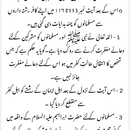
o اس کے بعد آیت نمبر 113 تا ۱۱۶ میں اپنے کافر رشتہ داروں
سے مسلمانوں کو چند ہدایات دی گئی ہیں۔
１- اللہ تعالی نے نبی ﷺ اور مسلمانوں کو مشرکین کےلئے
دعائے مغفرت کرنے سے روک دیا ہے۔گویا یہ حکم ہے کہ جس
شخص کا انتقال حالتِ کفر میں ہو اس کے لئے دعائے مغفرت
جائز نہیں ہے۔
２- اس آیت کے نزول کے بعد اہل ایمان کے رشتے کو اہل کفر
سے منقطع کر دیا گیا ۔
３- مسلمانوں کے لئے حضرت ابراہیم علیہ السلام کے واقعہ میں