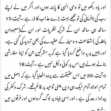
اور یاد رکھو میں تو وحی الہی کا پابند ہوں،اور اگر میں نے اپنے
رب کی نافرمانی کی تو مجھے بہت بڑے عذاب کا ڈر ہے ۔آیت:15
ساتھ ہی ساتھ ان کے شرکیہ نظریات اور ان کے(معبودان
باطلہ کی ) شفاعت و وسیلہ کے عقیدے کی بھی تردید کی گئی ہے،
اور یہیں پر یہ واضح کردیا گیا ہے کہ یہ مشرکین جن کو اپنا سفارشی
بنائے ہوئے ہیں اس پر کوئی دلیل نہیں ہے ۔آیت:18
o آیت :20 میں اس حقیقت سے پردہ اٹھایا گیا ہے کہ اصل میں
تمام اولاد آدم ایک ہی دین یعنی توحید پر قائم تھے ، شرک وکفر کی
پیداوار بعد کی ہے ، اور اسی بنیاد پر لوگ گروہوں اور فرقوں میں
بٹے ہیں۔