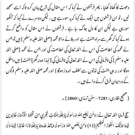
دعوت کا کھانا کھایا ، پھر فرشتوں نے کہا کہ ا س مثال کی شرح بیان کرو تاکہ اسے سمجھ
لیں ، تو ان فرشتوں میں ایک نے کہا کہ یہ سورہے ہیں ، لیکن دوسرے نے کہا کہ آنکھ
سورہی ہے لیکن ان کا دل جاگ رہا ہے ، فرشتوں نے اس مثال کو واضح کرتے
ہوئے کہا کہ گھر سے مراد جنت ہے اور بلانے والا محمد [صلی اللہ علیہ وسلم ] ہیں تو جس
نے محمد کی اطاعت کی اس نے اللہ تعالی کی اطاعت کی اور جس نے محمد [صلی اللہ
علیہ وسلم ] کی نافرمانی کی اس نے اللہ تعالی کی نافرمانی کی [ لہذا وہ نہ گھر[ جنت] میں داخل
ہوگا اور نہ ہی جنت کی لذتوں سے لطف اندوز ہوگا ] اور محمد صلی اللہ علیہ وسلم لوگوں
کے درمیان فرق کرنے والے ہیں ۔
{ صحیح بخاری : 7281 – سنن ترمذی : 2860 } ۔
سچ فرمایا اللہ تعالی نے : وَمَنْ يُطِعِ اللَّهَ وَرَسُولَهُ يُدْخِلْهُ جَنَّاتٍ تَجْرِي مِنْ تَحْتِهَا الْأَنْهَارُ خَالِدِينَ
فِيهَا وَذَلِكَ الْفَوْزُ الْعَظِيمُ (13) وَمَنْ يَعْصِ اللَّهَ وَرَسُولَهُ وَيَتَعَدَّ حُدُودَهُ يُدْخِلْهُ نَارًا خَالِدًا فِيهَا وَلَهُ