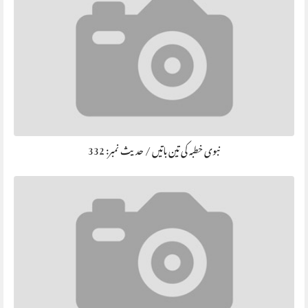
نبوی خطبہ کی تین باتیں / حديث نمبر: 332