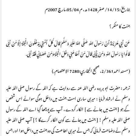
بتاریخ :14/15/ صفر 1428 ھ، م 05/04،مارچ 2007م
جنت کا منکر ؟
عَنْ أَبِي هُرَيْرَةَ أَنَّ رَسُولَ اللَّهِ صَلَّى اللَّهُ عَلَيْهِ وَسَلَّمَ قَالَ كُلُّ أُمَّتِي يَدْخُلُونَ الْجَنَّةَ إِلَّا مَنْ أَبَى
قَالُوا يَا رَسُولَ اللَّهِ وَمَنْ يَأْبَى قَالَ مَنْ أَطَاعَنِي دَخَلَ الْجَنَّةَ وَمَنْ عَصَانِي فَقَدْ أَبَى.
( مسند احمد2/361، صحيح البخاري:7280 الاعتصام.)
ترجمہ : حضرت ابو ہریرہ رضی اللہ عنہ سے روایت ہے کہ اللہ کے رسول صلی اللہ علیہ
وسلم نے ارشاد فرمایا : میری ساری امت جنت میں داخل ہوگی سوائے اس شخص
کے جو [ جنت میں جانے سے ] انکار کردے ، آپ سے پوچھا گیا اے اللہ کے رسول
صلی اللہ علیہ وسلم ! [ جنت میں جانے سے کون انکار کرےگا ؟ ] آپ صلی اللہ علیہ
وسلم نے وضاحت فرمائی کہ جس نے میری اطاعت کی وہ جنت میں داخل ہوا اور جس