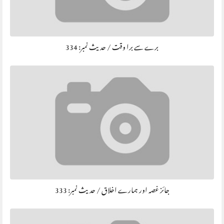
برے سے برا وقت / حديث نمبر: 334
جائز غصہ اور ہمارے اخلاق / حديث نمبر: 333