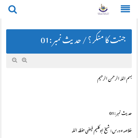
Skip
to
content
جنت کا منکر ؟ / حديث نمبر :01
بسم اللہ الرحمن الرحیم
حديث نمبر :01
خلاصہء درس : شیخ ابوکلیم فیضی حفظہ اللہ