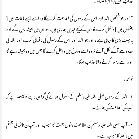
عَذَابٌ مُهِينٌ (14)النساء۔
” اور جو شخص اللہ اور اس کے رسول کی اطاعت کرےگا وہ اسے ایسے باغات میں [
جنتوں میں ] داخل کرے گا جن کے نیچے نہریں جاری ہیں ، وہ ان میں ہمیشہ رہیں گے اور
یہ بہت بڑی کامیابی ہے ، اور جو اللہ اور اس کے رسول کی نافرمانی کرے اور اللہ کی
حدود سے آگے نکل آئے تو وہ اسے دوزخ میں داخل کرے گا جس میں وہ ہمیشہ رہے گا
اور اسے رسوا کرنے والا عذاب ہوگا ۔
فوائد :
۱- اللہ کے رسول صلی اللہ علیہ وسلم کے رسول ہونے کی گواہی دینے کا تقاضا ہے کہ
آپ کی اطاعت کی جائے ۔
۲- آپ صلی اللہ علیہ وسلم کی اطاعت دخول جنت کا سبب اور آپ کی نافرمانی جہنم
میں داخلہ کا سبب ہے ۔