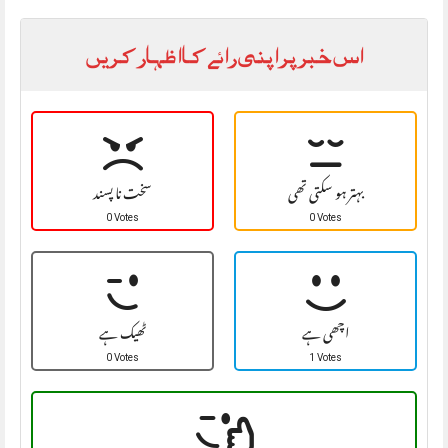
اس خبر پر اپنی رائے کا اظہار کریں
بہتر ہو سکتی تھی
سخت نا پسند
0 Votes
0 Votes
اچھی ہے
ٹھیک ہے
0 Votes
1 Votes