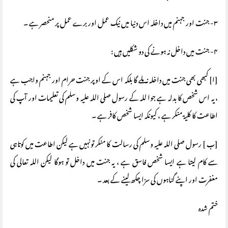
۳- جنت اور جہنم میں داخلہ اس دنیا میں نیک عمل اور برے عمل پر منحصر ہے ۔
۴- جنت میں داخل نہ ہونے کی دو شکلیں ہیں :
[ا] کبھی بھی جنت میں داخلہ نہ ملے گا بلکہ اس کے اوپر جنت حرام اور جہنم واجب ہے
، یہ اس شخص کا بدلہ ہے جوا للہ کے رسول صلی اللہ علیہ وسلم کی تعلیمات اور آپ کی
اطاعت کا کلیۃ منکر ہے ، کیونکہ ایسا شخص کافر ہے ۔
[ب ] رسول صلی اللہ علیہ وسلم کی رسالت کا منکر تونہیں ہے لیکن اطاعت میں کوتاہی
سے کام لیتا ہے ایسا شخص فاسق ہے ، یہ جنت میں داخل تو ہوگا لیکن اللہ تعالی کی
مغفرت اور اپنے گناہوں کی سزا چکھ لینے کے بعد ۔
ختم شدہ