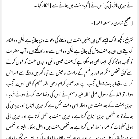
نے میری نافرمانی کی اس نے [ گویا جنت میں جانے سے ] انکار کیا ۔
{ صحیح بخاری و مسند احمد } ۔
تشریح : کچھ لوگ ایسے بھی ہیں جنہیں جنت میں داخلے کی دعوت دی جاتی ہے لیکن وہ انکار
کردیتے ہیں ان پر جنت پیش کی جاتی ہے لیکن وہ اس سے دور بھاگتے ہیں ، آپ حضرات
کو تعجب ہوگا کہ کیا ایسا بھی ہوسکتا ہے کہ جنت جیسی دائمی و ابدی نعمت کو قبول کرنے
سے کوئی شخص منکر ہو اور ہر قسم کے راحت و عیش سے آباد گھر میں داخلے سے اعراض
کرے ، یقینا یہ بات قابل تعجب ہے اور صحابہ کرام رضی اللہ عنہم کوبھی اس پر تعجب
ہوا ، تو اللہ کے رسول صلی اللہ علیہ وسلم نے اس کی وضاحت کرتے ہوئے فرمایا :
میری بعثت کے بعد جنت میں داخلہ اسی وقت ممکن ہے کہ میری اتباع اور پیروی کی
جائے تو جو شخص میری اتباع کرتا ہے ، میری سنت پر عمل کرتا ہے اور میری لائی
ہوئی تعلیمات کو علما و عملا قبول کرتا ہے وہ شخص جنت میں داخل ہوگا ، البتہ جو شخص
میری نافرمانی کرتا ہے ، میرے اوپر ایمان نہیں لاتا ، یا ایمان اگرچہ لاتا ہے لیکن ایمان