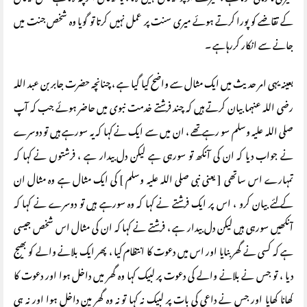
کے تقاضے کو پورا کرتے ہوئے میری سنت پر عمل نہیں کرتا تو گویا وہ شخص جنت میں
جانے سے انکار کررہاہے ۔
بعینہ یہی امر حدیث میں ایک مثال سے واضح کیا گیا ہے ، چنانچہ حضرت جابر بن عبد اللہ
رضی اللہ عنہما بیان کرتے ہیں کہ چند فرشتے خدمت نبوی میں حاضر ہوئے جب کہ آپ
صلی اللہ علیہ وسلم سو رہے تھے ، ان میں سے ایک نے کہا کہ یہ سورہے ہیں تو دوسرے
نے جواب دیا کہ ان کی آنکھ تو سورہی ہے لیکن دل بیدار ہے ، فرشتوں نے کہا کہ
تمہارے اس ساتھی [ یعنی نبی صلی اللہ علیہ وسلم ] کی ایک مثال ہے وہ مثال ان
کے لئے بیان کرو ، اس پر ایک فرشتے نے کہا کہ وہ سورہے ہیں تو دوسرے نے کہا کہ
آنکھیں سورہی ہیں لیکن دل بیدار ہے ، فرشتے نے کہا کہ ان کی مثال اس شخص جیسی
ہے کہ کسی نے گھر بنایا اور اس میں دعوت کا انتظام کیا ، پھر ایک بلانے والے کو بھیج
دیا ، تو جس نے بلانے والے کی دعوت پر لبیک کہا وہ گھر میں داخل ہوا اور دعوت کا
کھانا کھایا اور جس نے داعی کی بات پر لبیک نہ کہا تو نہ وہ گھر مین داخل ہوا اور نہ ہی