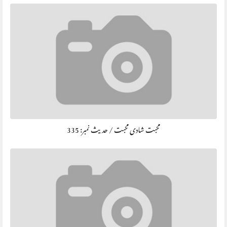
محبت شادی محبت / حديث نمبر: 335