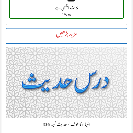
بہت اچھی ہے
4 Votes
مزید پڑھیں
انبیاء کا خوف / حديث نمبر: 336