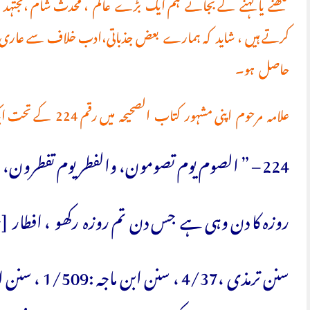
لکھنے یا کہنے کے بجائے ہم ایک بڑے عالم ، محدث شام ،مجتہد عصر
کرتے ہیں ، شاید کہ ہمارے بعض جذباتی،ادب خلاف سے عاری 
حاصل ہو۔
علامہ مرحوم اپنی مشہور کتاب الصحیحہ میں رقم 224 کے تحت ایک حدیث نقل کرتے ہیں ۔
224 – ” الصوم يوم تصومون، والفطر يوم تفطرون، والأضحى يوم تضحون ".
روزہ کا دن وہی ہے جس دن تم روزہ رکھو ، افطار [