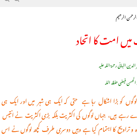
الرحمن الرحیم
میں امت کا اتحاد
 الدین البانی رحمۃ اللہ علیہ
 الحسن فیضی حفظہ اللہ
لق کچھ لوگوں کو بڑا اشکال رہا ہے حتی کہ ایک ہی شہر میں اور ایک ہی
 رہے ہیں، جہاں لوگوں کی اکثریت بلکہ بڑی اکثریت نے انتیس
 روزہ و تراویح کا اہتمام کیا ہے وہیں دوسری طرف کچھ لوگوں نے اس