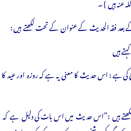
 عنہ ہیں } ۔
 بعد فقہ الحدیث کے عنوان کے تحت لکھتے ہیں :
تے ہیں
ہے : اس حدیث کا معنی یہ ہے کہ روزہ اور عید کا
 صنعانی رحمہ اللہ سبل السلام 2/72 میں لکھتے ہیں :”اس حدیث میں اس بات کی دلیل ہے کہ