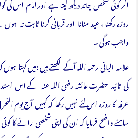
اگر کوئی شخص چاند دیکھ لیتا ہے اور امام اس کی گوا
روزہ رکھنا ، عید منانا اور قربانی کرنا ثابت نہ
واجب ہوگی ۔
علامہ البانی رحمہ اللہ آگے لکھتے ہیں :میں کہتا ہو
کی تائید حضرت عائشہ رضی اللہ عنہ کے اس است
عرفہ کا روزہ اس لئے نہیں رکھا کہ کہیں آج یوم النحر[
سامنے واضح فرمایا کہ ان کی اپنی شخصی رائے کا کوئی