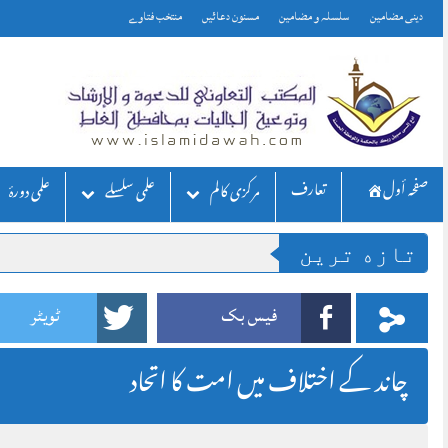
Skip
دینی مضامین
سلسلہ و مضامین
مسنون دعائیں
منتخب فتاوے
to
content
صفحه أول
تعارف
مركزی كالم
علمی سلسلے
علمی دورۂ
تازه ترين
فیس بک
ٹویٹر
چاند کے اختلاف میں امت کا اتحاد