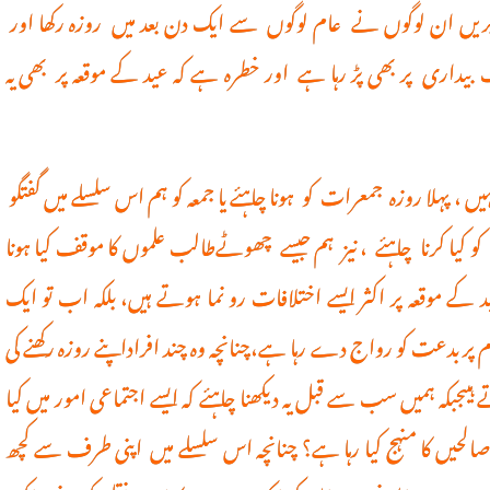
ا بریں ان لوگوں نے عام لوگوں سے ایک دن بعد میں روزہ رکھا اور
داری پر بھی پڑ رہا ہے اور خطرہ ہے کہ عید کے موقعہ پر بھی یہ
اہر ہوا کہ نہیں ، پہلا روزہ جمعرات کو ہونا چاہئے یا جمعہ کو ہم اس سلسلے میں گفتگو
 کیا کرنا چاہئے ، نیز ہم جیسے چھوٹےطالب علموں کا موقف کیا ہونا
د کے موقعہ پر اکثر ایسے اختلافات رو نما ہوتے ہیں، بلکہ اب تو ایک
ر بدعت کو رواج دے رہا ہے،چنانچہ وہ چند افراداپنے روزہ رکھنے کی
ے ہیںجبکہ ہمیں سب سے قبل یہ دیکھنا چاہئے کہ ایسے اجتماعی امور میں کیا
ں کا منہج کیا رہا ہے؟ چنانچہ اس سلسلے میں اپنی طرف سے کچھ