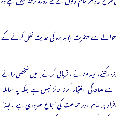
طرح کہ دیگر تمام لوگوں کے لئے روزہ رکھنا نہیں ہے وہ
کے حوالے سے حضرت ابو ہریرہ کی حدیث نقل کرنے کے
ہ رکھنے ، عید منانے ، قربانی کرنے ] میں شخصی رائے
ے علاحدگی اختیار کرنا جائز نہیں ہے بلکہ یہ معاملہ
راد پر امام اور جماعت کی اتباع ضروری ہے ، لہذا