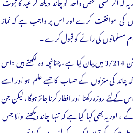
ہ کہ اگر کسی شخص واحد کو چاند دیکھ کر عید کا ثبوت
گوں کی موافقت کرے اور اس پر واجب ہے کہ نماز
عام مسلمانوں کی رائے کو قبول کرے ۔
یہی معنی امام ابن القیم رحمہ اللہ نے تہذیب السنن 3/214 میں بیان کیا ہے ، چنانچہ وہ لکھتے ہیں :اس
 چاند کی منزلوں کے حساب کا جسے علم ہو اور اسے
 لئے روزہ رکھنا اور افطار کرنا جائز ہوگا ، لیکن جن
، اور یہ بھی کہا گیا ہے کہ تنہا چاند دیکھنے والا جس