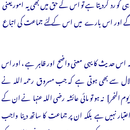
ہی کو رد کردیتا ہے تو اس کے حق میں بھی یہ امور یعنی
 ہوں گے اور اس بارے میں اس کے لئے جماعت کی اتباع
ں کہ اس حدیث کا یہی معنی واضح اور ظاہر ہے ، اور اس
دلال سے بھی ہوتی ہے کہ جب مسروق رحمہ اللہ نے
یوم النحر] نہ ہو تو مائی عائشہ رضی اللہ عنہا نے ان کے
 اعتبار نہیں ہے بلکہ ان پر جماعت کا ساتھ دینا واجب