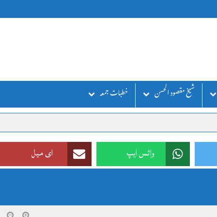
شیخ مقصود الحسن
خطبات جمعہ
واٹس ایپ
ای میل