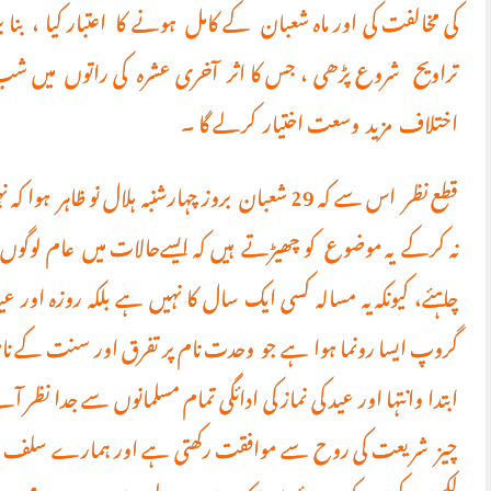
کی مخالفت کی اور ماہ شعبان کے کامل ہونے کا اعتبار کیا ، بن
تراویح شروع پڑھی ، جس کا اثر آخری عشرہ کی راتوں میں شب بی
اختلاف مزید وسعت اختیار کرلے گا ۔
قطع نظر اس سے کہ 29 شعبان بروز چہارشنبہ ہلال نو ظ
نہ کرکے یہ موضوع کو چھیڑتے ہیں کہ ایسےحالات میں عام لوگوں کو
چاہئے، کیونکہ یہ مسالہ کسی ایک سال کا نہیں ہے بلکہ روزہ اور عی
گروپ ایسا رونما ہوا ہے جو وحدت نام پر تفرق اور سنت کے نام پ
ابتدا وانتہا اور عید کی نماز کی ادائگی تمام مسلمانوں سے جدا نظر آت
چیز شریعت کی روح سے موافقت رکھتی ہے اور ہمارے سلف صالحی