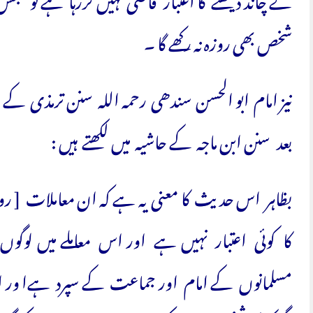
کے چاند دیکھنے کا اعتبار قاضی نہیں کررہا ہے تو جس 
شخص بھی روزہ نہ رکھے گا ۔
نیز امام ابو الحسن سندھی رحمہ اللہ سنن ترمذی 
بعد سنن ابن ماجہ کے حاشیہ میں لکھتے ہیں :
بظاہر اس حدیث کا معنی یہ ہے کہ ان معاملات [ روز
کا کوئی اعتبار نہیں ہے اور اس معاملے میں لوگوں س
مسلمانوں کے امام اور جماعت کے سپرد ہےا ور اف