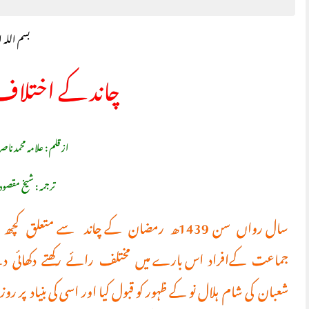
بسم اللہ 
چاند کے اختلاف 
از قلم : علامہ محمد ناصر
ترجمہ : شیخ مقصود
سال رواں سن 1439ھ رمضان کے چاند سے متع
جماعت کےافراد اس بارے میں مختلف رائے رکھتے دکھائی دے
شعبان کی شام ہلال نو کے ظہور کو قبول کیا اور اسی کی بنیاد پر