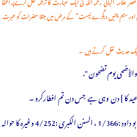
 علامہ البانی رحمہ اللہ کی ایک عبارت کا ترجمہ نقل کرنےپر اکتفا
اور "ہم چنیں دیگرے نیست” کے مرض میں مبتلا حضرات کو عبرت
عید کا ] دن وہی ہے جس دن تم افطارکرو ۔
سنن ترمذی ،4/37 ، سنن ابن ماجہ :1/509 ، سنن ابو داود :1/366 ، السنن الکبری :4/252 وغیرہ کا حوالہ