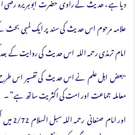
دیا ہے ، حدیث کے راوی حضرت ابو ہریرہ رضی اللہ
علامہ مرحوم اس حدیث کی سند پر ایک لمبی بحث کے
امام ترمذی رحمہ اللہ اس حدیث کی روایت کے بعد کہ
"بعض اہل علم نے اس حدیث کی تفسیر اس طرح کی 
معاملہ جماعت اور امت کی اکثریت ساتھ ہے” ۔
اور امام