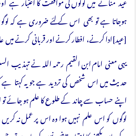
عید منانے میں لوگوں کی موافقت کا اعتبار ہے اور ی
ہوجاتا ہے تو بھی اس کے لئے ضروری ہے کہ لو
[عید]ادا کرنے، افطار کرنے اور قربانی کرنے میں 
حدیث میں اس شخص کی تردید ہے جو یہ کہتا ہے کہ
اپنے حساب سے چاند کے طلوع کا علم ہو جائے تو اس کے
لوگوں کو اس علم نہیں ہوا وہ اس پر عمل نہ کریں گے 