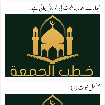
تمہارے اندر جاہلیت کی خُو پائی جاتی ہے!
مشعل نبوت (۱)