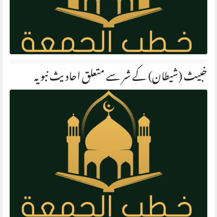
خبیث (شیطان) کے شر سے متعلق احادیث نبویہ