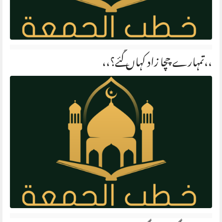
،،تمہارے چچا زاد کہاں گئے؟،،