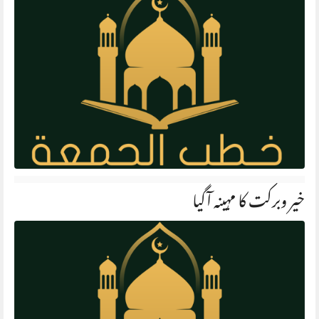
خیر وبرکت کا مہینہ آگیا