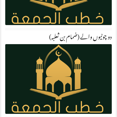
دو چوٹیوں والے (ضمام بن ثعلبہ)