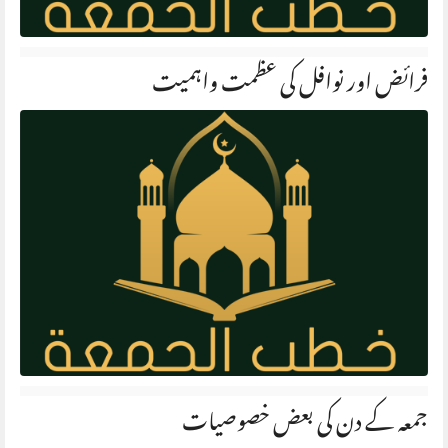
فرائض اور نوافل کی عظمت واہمیت
جمعہ کے دن کی بعض خصوصیات