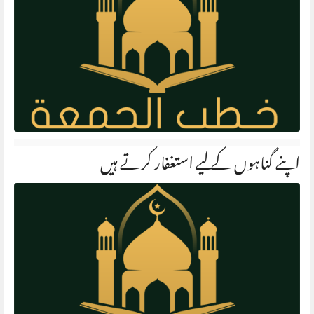
اپنے گناہوں کے لیے استغفار کرتے ہیں