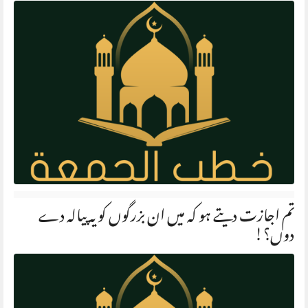
تم اجازت دیتے ہو کہ میں ان بزرگوں کو یہ پیالہ دے
دوں؟!