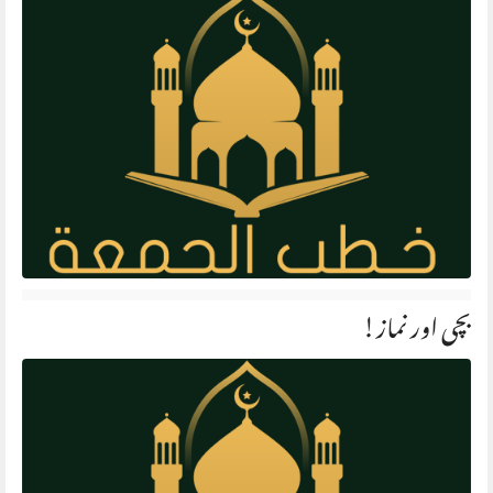
بچی اور نماز!