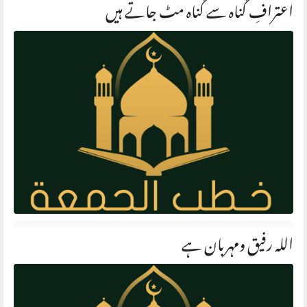
اعترافِ گناہ سے گناہ مٹ جاتے ہیں
اللہ رفیق ومہربان ہے