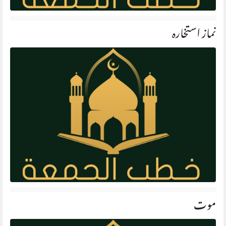
نماز استخارہ
موت