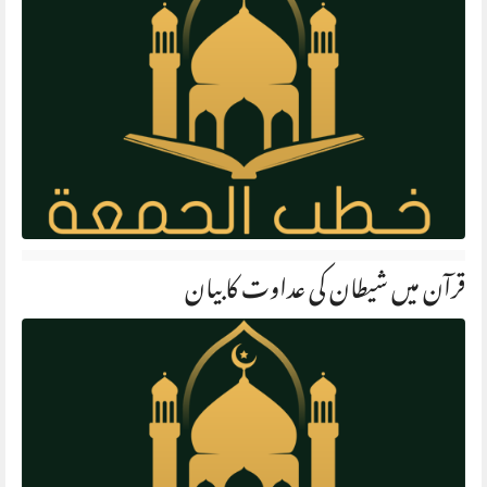
قرآن میں شیطان کی عداوت كا بيان