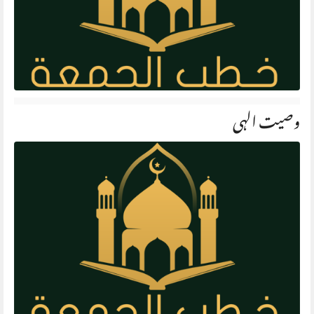
وصیت الہی