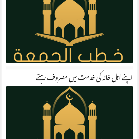
اپنے اہل خانہ کی خدمت میں مصروف رہتے