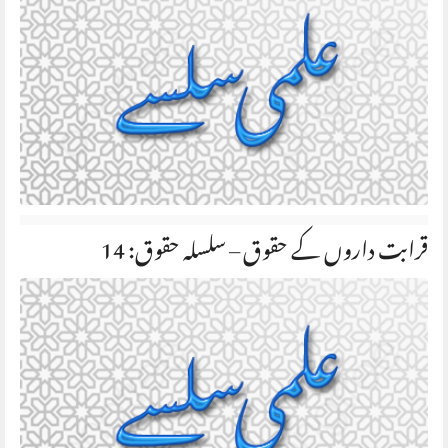
قرابت داروں کے حقوق – سلسلہ حقوق: 14