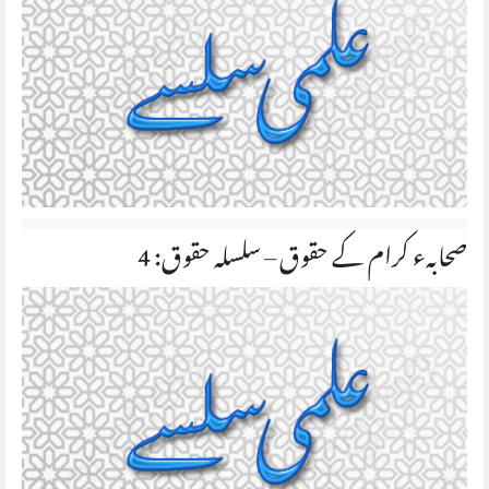
صحابہء کرام کے حقوق – سلسلہ حقوق: 4