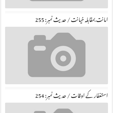
امانت بمقابلہ خیانت / حديث نمبر: 255
استغفار کے اوقات / حديث نمبر: 254