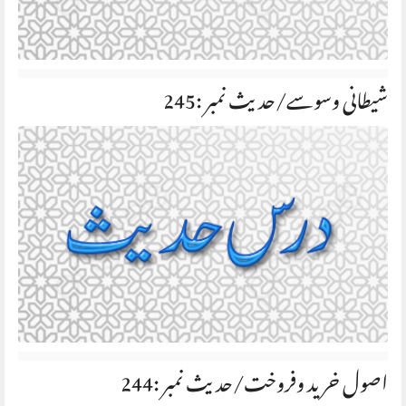
شیطانی وسوسے/حديث نمبر :245
اصول خرید وفروخت/حديث نمبر :244