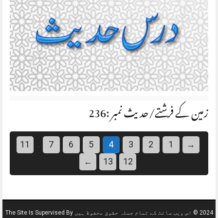
زمین کے فرشتے/حديث نمبر :236
…
11
7
6
5
4
3
2
1
→
←
13
12
2024 © اس ویب سائٹ کے تمام جملہ حقوق محفوظ ہیں The Site Is Supervised By