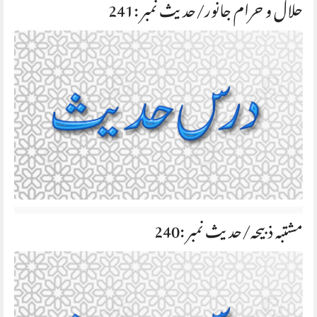
حلال و حرام جانور/حديث نمبر :241
مشتبہ ذبیحہ/حديث نمبر :240