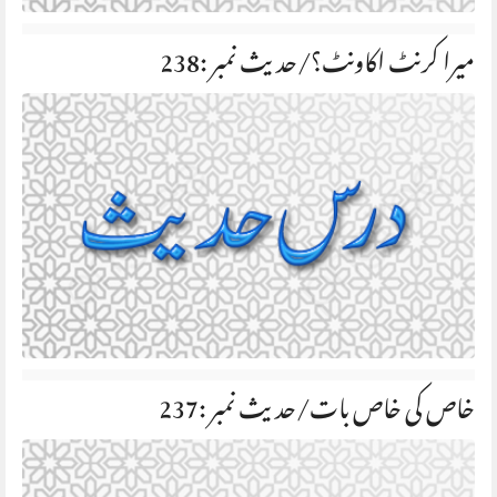
میرا کرنٹ اکاونٹ؟/حديث نمبر :238
خاص کی خاص بات/حديث نمبر :237