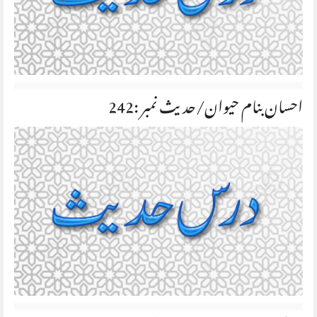
احسان بنام حیوان/حديث نمبر :242