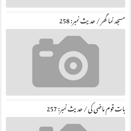
مسجد نما گھر / حديث نمبر: 258
بات قوم ماضی کی / حديث نمبر: 257