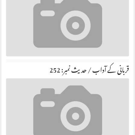
قربانی کے آداب / حديث نمبر: 252