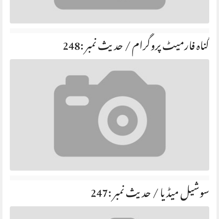
گناہ فارمیٹ پروگرام / حديث نمبر :248
سوشیل میڈیا / حديث نمبر :247