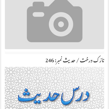
نازک درخت / حدیث نمبر: 246