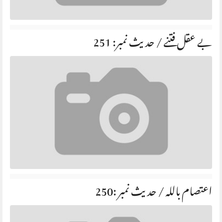
بے عقل فتنے / حديث نمبر: 251
اعتصام باللہ / حديث نمبر :250