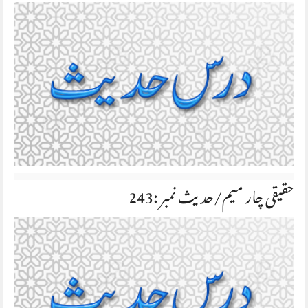
حقیقی چار میم/حديث نمبر :243