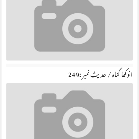
انوکھا گناہ / حديث نمبر :249