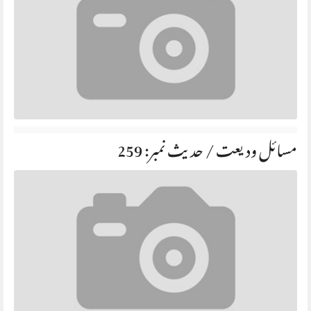
مسائل ودیعت / حديث نمبر: 259