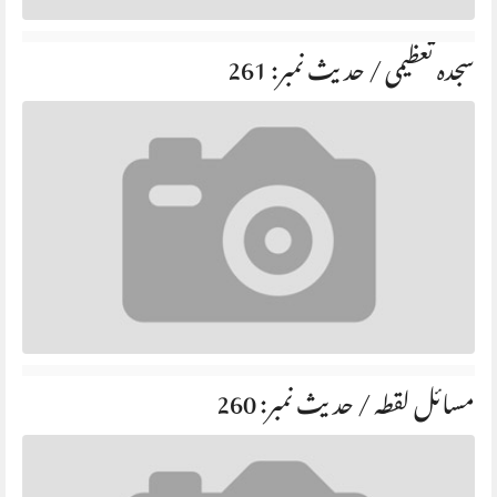
سجدہ تعظیمی / حديث نمبر: 261
مسائل لقطہ / حديث نمبر: 260