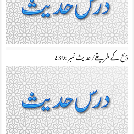
ذبح کے طریقے/حديث نمبر :239