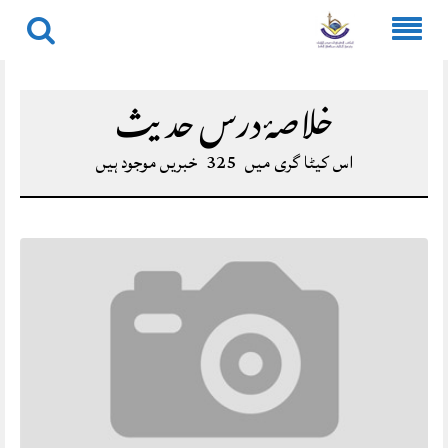
Skip
to
خلاصۂ درس حدیث
content
اس کیٹا گری میں
325
خبریں موجود ہیں