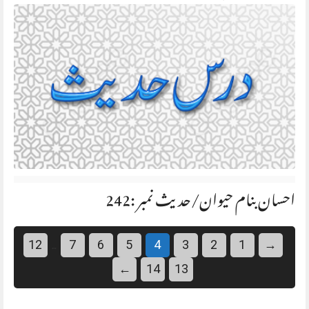
احسان بنام حیوان/حديث نمبر :242
…
12
7
6
5
4
3
2
1
→
←
14
13