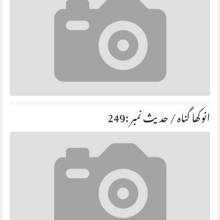
انوکھا گناہ / حديث نمبر :249