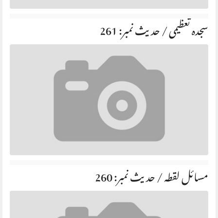
سجدہ تعظیمی / حديث نمبر: 261
مسائل لقطہ / حديث نمبر: 260