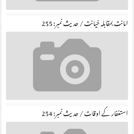
امانت بمقابلہ خیانت / حديث نمبر: 255
استغفار کے اوقات / حديث نمبر: 254