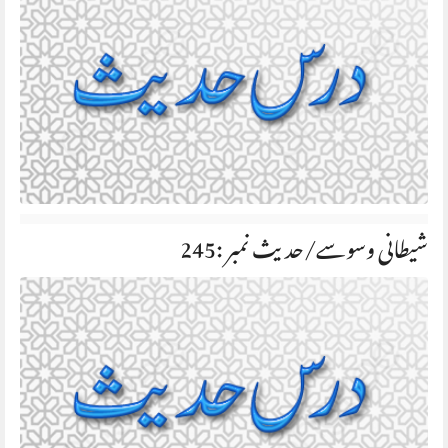
شیطانی وسوسے/حديث نمبر :245