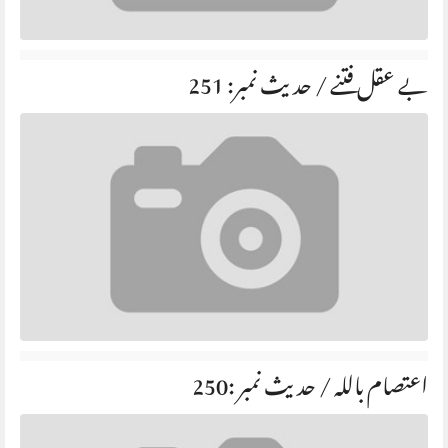
بے عقل فتنے / حديث نمبر: 251
اعتصام باللہ / حديث نمبر :250