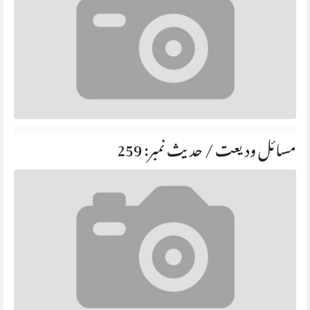
مسائل ودیعت / حديث نمبر: 259