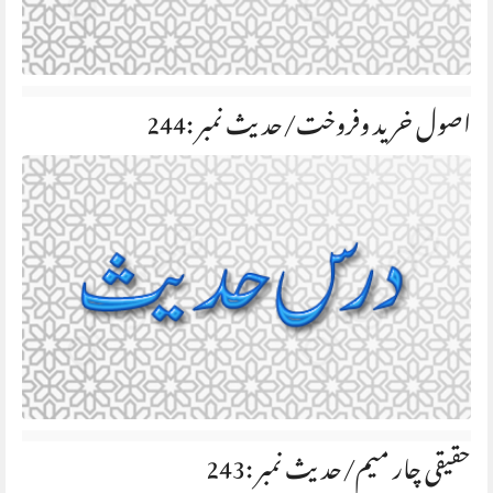
اصول خرید وفروخت/حديث نمبر :244
حقیقی چار میم/حديث نمبر :243