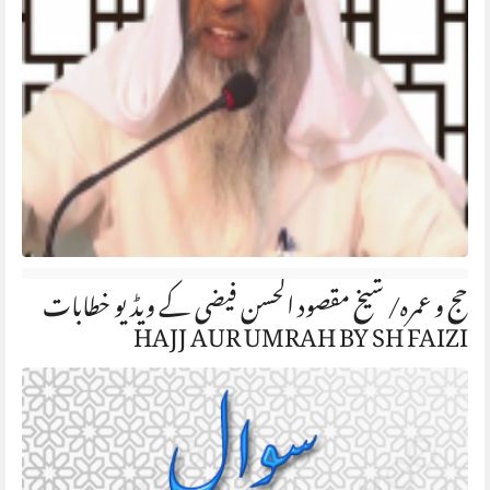
حج و عمرہ/ شیخ مقصود الحسن فیضی کے ویڈیو خطابات
HAJJ AUR UMRAH BY SH FAIZI