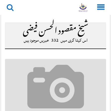
Skip
to
شیخ مقصود الحسن فيضی
content
اس کیٹا گری میں
332
خبریں موجود ہیں