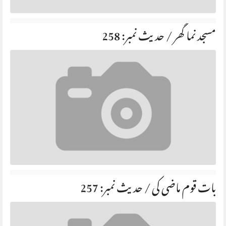
مسجد نما گھر / حديث نمبر: 258
بات قوم ماضی کی / حديث نمبر: 257