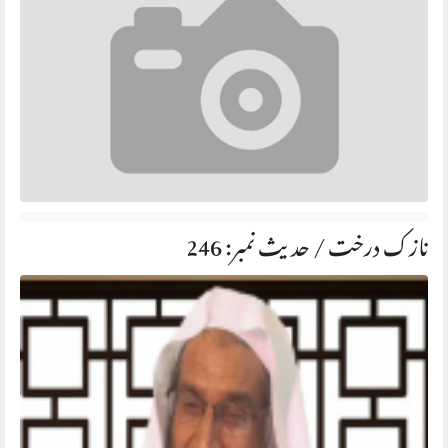
نازک درخت / حدیث نمبر: 246