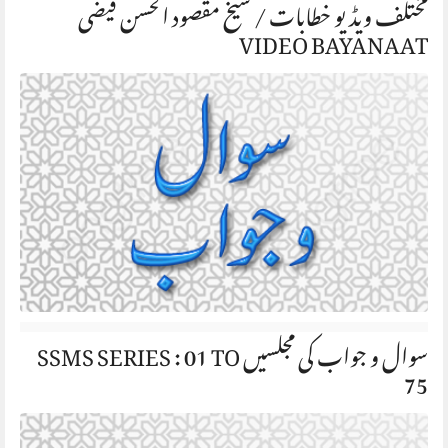
مختلف ویڈیو خطابات / شیخ مقصود الحسن فیضی
VIDEO BAYANAAT
سوال و جواب کی مجلسیں SSMS SERIES : 01 TO
75