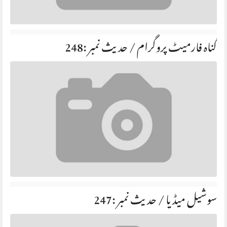
گناہ فارمیٹ پروگرام / حديث نمبر :248
سوشیل میڈیا / حديث نمبر :247